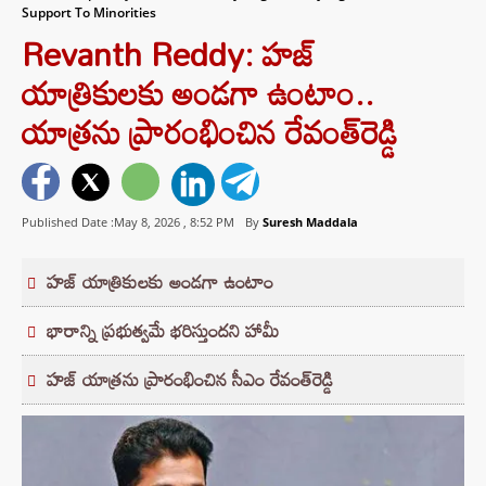
Support To Minorities
Revanth Reddy: హజ్
యాత్రికులకు అండగా ఉంటాం..
యాత్రను ప్రారంభించిన రేవంత్‌రెడ్డి
Published Date :May 8, 2026 ,
8:52 PM
By
Suresh Maddala
హజ్ యాత్రికులకు అండగా ఉంటాం
భారాన్ని ప్రభుత్వమే భరిస్తుందని హామీ
హజ్ యాత్రను ప్రారంభించిన సీఎం రేవంత్‌రెడ్డి