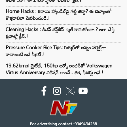
Home Hacks : కడాయి హ్యాండిల్‌పై గట్టి జిడ్డా? ఈ చిట్కాలతో
కొత్తదానిలా మెరిపించండి.!
Cleaning Hacks : కిచెన్ డస్ట్‌బిన్ స్మెల్ కొడుతోందా.? ఇలా చేస్తే
క్షణాల్లో క్లీన్.!
Pressure Cooker Rice Tips: కుక్కర్‌లో అన్నం పర్ఫెక్ట్‌గా
రావాలంటే ఇదే సీక్రెట్.!
19.62kmpl మైలేజ్, 150hp టర్బో ఇంజిన్‌తో Volkswagen
Virtus Anniversary ఎడిషన్ లాంచ్.. ధర, ఫీచర్లు ఇవే.!
For advertising contact :9949494238