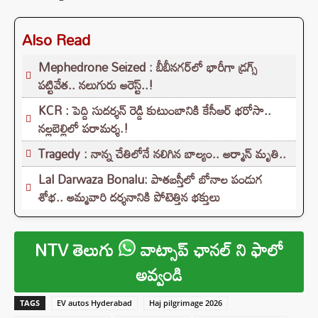
Also Read
Mephedrone Seized : బీబీనగర్‌లో భారీగా డ్రగ్స్
పట్టివేత.. నలుగురు అరెస్ట్..!
KCR : పెద్ది సుదర్శన్ రెడ్డి కుటుంబానికి కేసీఆర్ భరోసా..
నల్లబెల్లిలో పరామర్శ.!
Tragedy : నాన్న చేతిలోనే నలిగిన బాల్యం.. అర్మాన్ మృతి..
Lal Darwaza Bonalu: పాతబస్తీలో బోనాల పండుగ
శోభ.. అమ్మవారి దర్శనానికి పోటెత్తిన భక్తులు
NTV తెలుగు
వాట్సాప్ ఛానల్ ని ఫాలో
అవ్వండి
TAGS
EV autos Hyderabad
Haj pilgrimage 2026