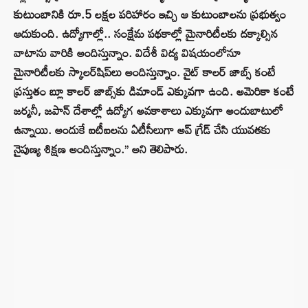
కుటుంబానికి రూ.5 లక్షల పరిహారం ఇచ్చి ఆ కుటుంబాలను ప్రభుత్వం
ఆదుకుంది. ఉద్యోగాల్లో.. సంక్షేమ పథకాల్లో మైనారిటీలకు దక్కాల్సిన
వాటాను వారికి అందిస్తున్నాం. విదేశీ విద్య విషయంలోనూ
మైనారిటీలకు స్కాలర్‌షిప్‌లు అందిస్తున్నాం. వైట్ కాలర్ జాబ్స్ కంటే
ప్రస్తుతం బ్లూ కాలర్ జాబ్స్‌కు డిమాండ్ ఎక్కువగా ఉంది. అమెరికా కంటే
జర్మనీ, జపాన్ దేశాల్లో ఉద్యోగ అవకాశాలు ఎక్కువగా అందుబాటులో
ఉన్నాయి. అందుకే ఐటీఐలను ఏటీసీలుగా అప్ గ్రేడ్ చేసి యువతకు
నైపుణ్య శిక్షణ అందిస్తున్నాం.’’ అని తెలిపారు.