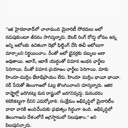
‘‘ఇక హైదరాబాద్‌లో చాలామంది మైనారిటీ సోదరులు ఆటో
నడుపుకుంటూ జీవనం సాగిస్తున్నారు. ఔటర్ రింగ్ రోడ్డు లోపల ఉన్న
అన్ని ఆటోలకు ఉచితంగా రెట్రో ఫిట్టింగ్ చేసి ఈవీ ఆటోలుగా
మార్చాలని నిర్ణయించాం. దీంతో ఆటో డ్రైవర్లకు డబ్బులు ఆదా
అవుతాయి. ఇరాన్, ఇరాక్ యుద్ధంతో విమాన ఇంధన ఛార్జీలు
పెరిగాయి. దీంతో విమాన ప్రయాణం ఛార్జీలు పెరిగాయి. మాకు
హిందూ-ముస్లిం భేదాభిప్రాయం లేదు. హిందూ ముస్లిం భాయీ భాయీ.
సర్ పేరుతో తెలంగాణలో ఓట్లు తొలగించాలని చూస్తున్నారు. ఇతర
రాష్ట్రాల్లో జరిగినట్లు మన రాష్ట్రంలో జరగనివ్వద్దు. మనందరం
కలిసికట్టుగా దీనిని ఎదుర్కోవాలి. సంక్షేమం అభివృద్ధిలో మైనారిటీల
వాటా వారికి అందిచేందుకు ప్రభుత్వం సిద్ధంగా ఉంది. అభివృద్ధిలో
తెలంగాణను దేశంలోనే అగ్రస్థానంలో నిలుపుతాం.’’ అని
పిలుపునిచ్చారు.