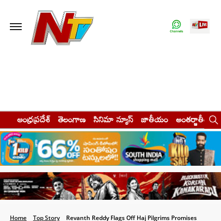
ఆంధ్రప్రదేశ్
తెలంగాణ
సినిమా న్యూస్
జాతీయం
అంతర్జాతీయం
Home
Top Story
Revanth Reddy Flags Off Haj Pilgrims Promises