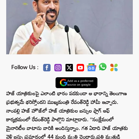
Follow Us :
Add as a preferred
source on google
హజ్ యాత్రికులపై ఎలాంటి భారం పడకుండా ఆ భారాన్ని తెలంగాణ
ప్రభుత్వమే భరిస్తోందని ముఖ్యమంత్రి రేవంత్‌రెడ్డి హామీ ఇచ్చారు.
నాంపల్లి హజ్ హౌజ్‌లో హజ్ యాత్రికుల బస్సుల ఫ్లాగ్ ఆఫ్
కార్యక్రమంలో రేవంత్‌రెడ్డి పాల్గొని మాట్లాడారు. ‘‘సంక్షేమంలో
మైనారిటీల వాటాను వారికి అందిస్తున్నాం. గత ఏడాది హజ్ యాత్రకు
వెళ్లి బస్సు ప్రమాదంలో 44 మంది మృతి చెందారు.ప్రతి మృతుడి