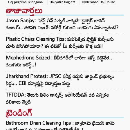
Haj pilgrims Telangana
Haj yatra flag off
Hyderabad Haj House
తాజావార్తలు
Jason Sanjay: “ఫస్ట్ గ్రీన్ సిగ్నల్ నాన్నదే” డైరెక్టర్‌ జాసన్
సంజయ్.. దళపతి విజయ్ సపోర్ట్ గురించి వారసుడు ఏమన్నాడంటే?
Plastic Chairs Cleaning Tips: పసుపెక్కిన ప్లాస్టిక్ కుర్చీలను
చూసి విసిగిపోయారా? ఈ టిప్‌తో మీ కుర్చీలకు కొత్త లుక్!
Mephedrone Seized : బీబీనగర్‌లో భారీగా డ్రగ్స్ పట్టివేత..
నలుగురు అరెస్ట్..!
Jharkhand Protest: JPSC పరీక్ష రద్దుకు జార్ఖండ్ ప్రభుత్వం
సిద్ధం.. CBI దర్యాప్తుపై విద్యార్థుల పట్టు
TFTDDA: తెలుగు ఫిలిం డాన్సర్స్ అసోసియేషన్ ఉప ఎన్నికల
ఫలితాలు వెల్లడి
ట్రెండింగ్‌
Bathroom Drain Cleaning Tips : బాత్రూమ్ డ్రెయిన్ జామ్
అవుతోందా? ఈ 2 పదార్థాలతో చిటికెలో క్లీన్.!