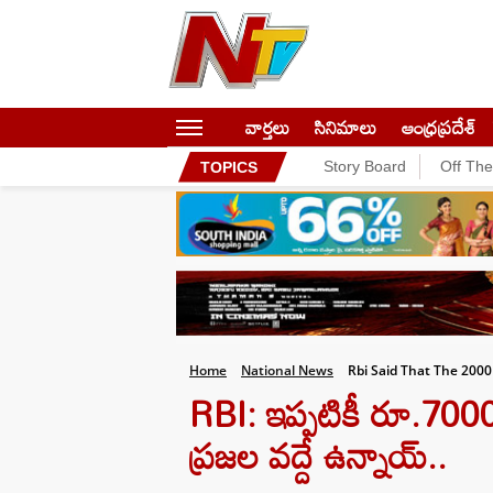
వార్తలు
సినిమాలు
ఆంధ్రప్రదేశ్
Story Board
Off Th
TOPICS
Home
National News
Rbi Said That The 200
RBI: ఇప్పటికీ రూ.7000
ప్రజల వద్దే ఉన్నాయ్..