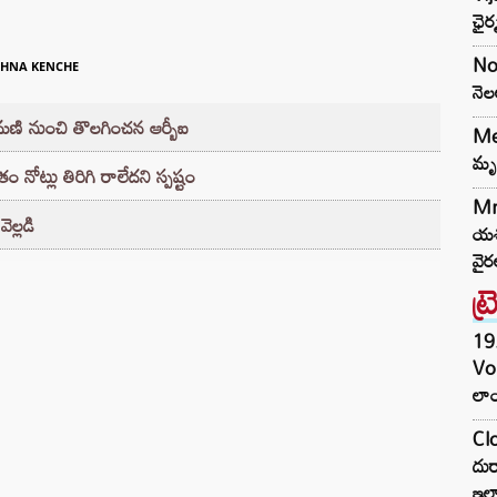
ఛైర
Nor
HNA KENCHE
నెల
ామణి నుంచి తొలగించన ఆర్బీఐ
Med
మృత
నోట్లు తిరిగి రాలేదని స్పష్టం
Mr
ెల్లడి
యశస
వైర
ట్
19.
Vo
లాం
Clo
దుర
ఇల