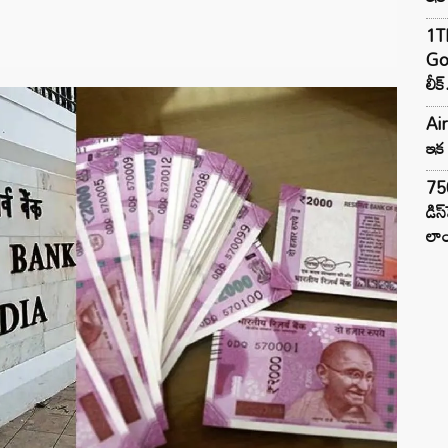
1TB
Goo
లీక్
Air
ఇక 
75
డిస
లాం