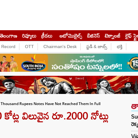
తెలంగాణ
రివ్యూలు
క్రీడలు
ఆటోమొబైల్స్
బిజినెస్‌
టెక్నాలజీ
లైఫ్ స్టై
e Record
OTT
Chairman's Desk
స్టడీ & జాబ్స్
భక్తి
త
0 Thousand Rupees Notes Have Not Reached Them In Full
 కోట్ల విలువైన రూ.2000 నోట్లు
Su
రెక
Vi