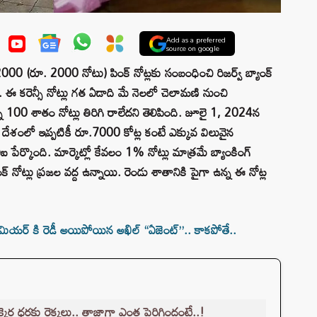
Add as a preferred
source on google
0 (రూ. 2000 నోటు) పింక్ నోట్లకు సంబంధించి రిజర్వ్ బ్యాంక్
ి. ఈ కరెన్సీ నోట్లు గత ఏడాది మే నెలలో చెలామణి నుంచి
్న 100 శాతం నోట్లు తిరిగి రాలేదని తెలిపింది. జూలై 1, 2024న
ేశంలో ఇప్పటికీ రూ.7000 కోట్ల కంటే ఎక్కువ విలువైన
ఐ పేర్కొంది. మార్కెట్లో కేవలం 1% నోట్లు మాత్రమే బ్యాంకింగ్
్ నోట్లు ప్రజల వద్ద ఉన్నాయి. రెండు శాతానికి పైగా ఉన్న ఈ నోట్ల
ీమియర్ కి రెడీ అయిపోయిన అఖిల్ “ఏజెంట్”.. కాకపోతే..
ెర ధరకు రెక్కలు.. తాజాగా ఎంత పెరిగిందంటే..!