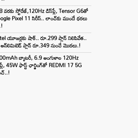
 వరకు స్టోరేజ్,120Hz డిస్‌ప్లే, Tensor G6తో
gle Pixel 11 సిరీస్.. లాంచ్⁭కు ముందే ధరలు
.!
tel యూజర్లకు షాక్.. రూ.299 ప్లాన్ నిలిపివేత..
అన్‌లిమిటెడ్ ప్లాన్ రూ.349 నుంచే మొదలు.!
00mAh బ్యాటరీ, 6.9 అంగుళాల 120Hz
్‌ప్లే, 45W ఫాస్ట్ ఛార్జింగ్‌తో REDMI 17 5G
చ్..!