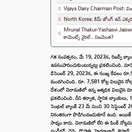
Vijaya Dairy Chairman Post: విజయ 
North Korea: కిమ్ జోంగ్ ఉన్ ఎక్కడ
Mrunal Thakur-Yashasvi Jaiswal D
కామెంట్స్ వైరల్.. నిజమెంత?
గత సంవత్సరం, మే 19, 2023న, రిజర్వ్ బ్యా
ఉపసంహరించుకుంటున్నట్లు ప్రకటించింది. మార్
డిసెంబర్ 29, 2023న, ఈ సంఖ్య కేవలం రూ.9,3
మందగించింది. రూ. 7,581 కోట్ల విలువైన నోట్లు
దేశంలో చెలామణిలో ఉన్న అత్యధిక విలువైన ర
ప్రకటించింది. దీని తర్వాత, స్థానిక బ్యాంకులు
సెంట్రల్ బ్యాంక్ 23 మే నుంచి 30 సెప్టెంబ
నిరంతరంగా పొడిగించబడుతూనే ఉంది. అయితే ఈ నో
సాధ్యం కాదు. చెలామణిలో లేని ఈ పింక్ నోట్లన
చండీగఢ్, చెన్నై, గౌహతి, హైదరాబాద్, జైపూర్, 