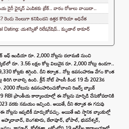
డైరీ ఛైర్మన్ ఎంపికకు బ్రేక్.. వారం రోజులు వాయిదా..
? రెండు నెలలుగా కనిపించని ఉత్తర కొరియా అధినేత
ating: యశస్వితో రిలేషన్‌షిప్.. మృణాల్ ఠాకూర్
ంక్ ఆఫ్ ఇండియా రూ. 2,000 నోట్లను చలామణి నుంచి
కెట్‌లో రూ. 3.56 లక్షల కోట్ల విలువైన రూ. 2,000 నోట్లు ఉండగా..
30 కోట్లకు తగ్గింది. దీని తర్వాత.. నోట్ల ఉపసంహరణ వేగం కొంత
 తిరిగి రావాల్సి ఉంది. క్లీన్ నోట్ పాలసీ కింద 19 మే 2023న
ూ. 2000 నోటును ఉపసంహరించుకోవాలని రిజర్వ్ బ్యాంక్
, 19 RBI ప్రాంతీయ కార్యాలయాల్లో ఈ నోట్లను మార్పిడి చేసుకోవడానికి
ర్ 2023 వరకు సమయం ఇచ్చింది. అయితే, దీని తర్వాత ఈ గడువు
ట్లను ఇప్పటికీ మార్చుకోవచ్చు. అయితే ఇది స్థానిక బ్యాంకుల్లో
ు అహ్మదాబాద్, బెంగళూరు, బేలాపూర్, భోపాల్, భువనేశ్వర్,
జమ్ము, కాన్పూర్, కోల్‌కతా, లక్నోలోని 19 ఆర్‌బీఐ కార్యాలయాల్లో