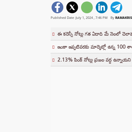
Published Date :July 1, 2024 ,
7:46 PM
By
RAMAKRIS
ఈ కరెన్సీ నోట్లు గత ఏడాది మే నెలలో చెల
ఇంకా ఇప్పటివరకు మార్కెట్లో ఉన్న 100 శాతం 
2.13% పింక్ నోట్లు ప్రజల వద్ద ఉన్నాయని వ