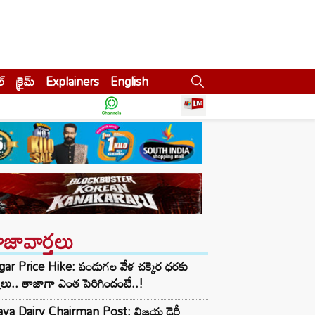
ల్
క్రైమ్
Explainers
English
ాజావార్తలు
gar Price Hike: పండుగల వేళ చక్కెర ధరకు
్కలు.. తాజాగా ఎంత పెరిగిందంటే..!
jaya Dairy Chairman Post: విజయ డైరీ