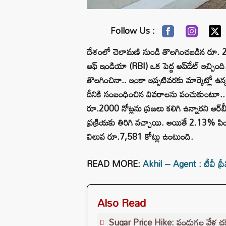
Follow Us :
దేశంలో చెలామణి నుండి తొలగించబడిన రూ. 200
ఆఫ్ ఇండియా (RBI) ఒక పెద్ద అప్‌డేట్ ఇచ్చింద
తొలగించినా.. ఇంకా ఇప్పటివరకు మార్కెట్లో ఉన
దీనికి సంబంధించిన వివరాలను పంచుకుంటూ.. ద
రూ.2000 నోట్లను ప్రజలు కలిగి ఉన్నారని ఆర్‌బీ
ప్రక్రియకు తిరిగి వచ్చాయి. అయితే 2.13% పింక
విలువ రూ.7,581 కోట్లు ఉంటుంది.
READ MORE:
Akhil – Agent : టీవీ ప్ర
Also Read
Sugar Price Hike: పండుగల వేళ చక్క