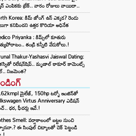
్మన్ ఎంపికకు బ్రేక్.. వారం రోజులు వాయిదా..
th Korea: కిమ్ జోంగ్ ఉన్ ఎక్కడ? రెండు
లుగా కనిపించని ఉత్తర కొరియా అధినేత
ico Priyanka : కిమ్స్‌లో కూతురు
్యుపోరాటం.. తండ్రి కన్నీటి వేడుకోలు.!
unal Thakur-Yashasvi Jaiswal Dating:
్వితో రిలేషన్‌షిప్.. మృణాల్ ఠాకూర్ కామెంట్స్
ల్.. నిజమెంత?
రెండింగ్‌
62kmpl మైలేజ్, 150hp టర్బో ఇంజిన్‌తో
lkswagen Virtus Anniversary ఎడిషన్
చ్.. ధర, ఫీచర్లు ఇవే.!
thes Smell: వర్షాకాలంలో బట్టల నుంచి
్వాసనా.? ఈ సింపుల్ చిట్కాలతో చెక్ పెట్టండి
ా.!