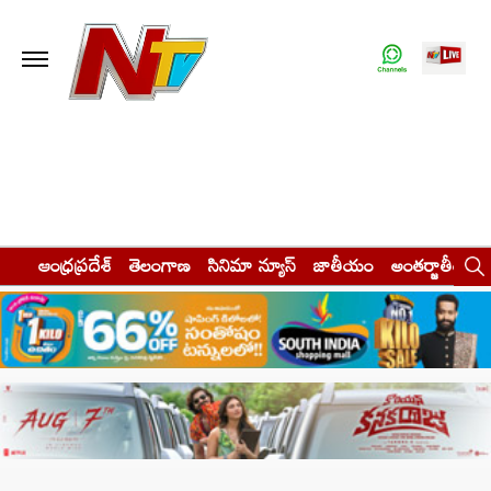
ఆంధ్రప్రదేశ్
తెలంగాణ
సినిమా న్యూస్
జాతీయం
అంతర్జాతీయం