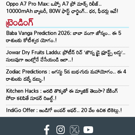
Oppo A7 Pro Max: ఒప్పో A7 ప్రో మాక్స్ రిలీజ్..
10000mAh బ్యాటరీ, 80W ఫాస్ట్ ఛార్జింగ్.. ధర, ఫీచర్లు ఇవే!
ట్రెండింగ్‌
Baba Vanga Prediction 2026: బాబా వంగా జోస్యం.. ఈ 5
రాశులకు కోటీశ్వర యోగం.!
Jowar Dry Fruits Laddu: ప్రోటీన్ రిచ్ ‘జొన్న డ్రై ఫ్రూప్ట్స్ లడ్డు’..
సులువుగా ఇంట్లోనే చేసేయండి ఇలా..!
Zodiac Predictions : ఆగస్టు 5న బుధ-గురు మహాయోగం.. ఈ 4
రాశులకు డబ్బే డబ్బు.!
Kitchen Hacks : అరటి తొక్కతో ఈ మ్యాజిక్ తెలుసా? బేకింగ్
సోడా కలిపితే సూపర్ రిజల్ట్.!
IndiGo Offer : ఇండిగో బంపర్ ఆఫర్.. 20 వేల ఉచిత టికెట్లు.!