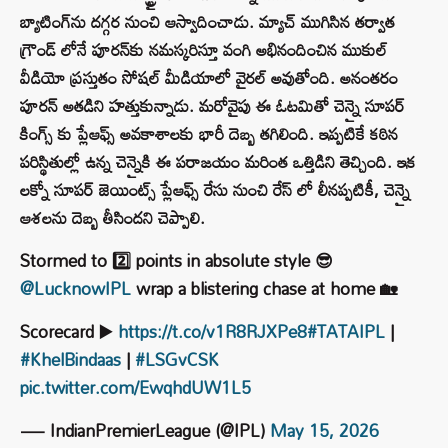
బ్యాటింగ్‌ను దగ్గర నుంచి ఆస్వాదించాడు. మ్యాచ్ ముగిసిన తర్వాత
గ్రౌండ్ లోనే పూరన్‌కు నమస్కరిస్తూ వంగి అభినందించిన ముకుల్
వీడియో ప్రస్తుతం సోషల్ మీడియాలో వైరల్ అవుతోంది. అనంతరం
పూరన్ అతడిని హత్తుకున్నాడు. మరోవైపు ఈ ఓటమితో చెన్నై సూపర్
కింగ్స్ కు ప్లేఆఫ్స్ అవకాశాలకు భారీ దెబ్బ తగిలింది. ఇప్పటికే కఠిన
పరిస్థితుల్లో ఉన్న చెన్నైకి ఈ పరాజయం మరింత ఒత్తిడిని తెచ్చింది. ఇక
లక్నో సూపర్ జెయింట్స్ ప్లేఆఫ్స్ రేసు నుంచి రేస్ లో లీనప్పటికీ, చెన్నై
ఆశలను దెబ్బ తీసిందని చెప్పాలి.
Stormed to 2️⃣ points in absolute style 😎
@LucknowIPL
wrap a blistering chase at home 🏡
Scorecard ▶️
https://t.co/v1R8RJXPe8
#TATAIPL
|
#KhelBindaas
|
#LSGvCSK
pic.twitter.com/EwqhdUW1L5
— IndianPremierLeague (@IPL)
May 15, 2026