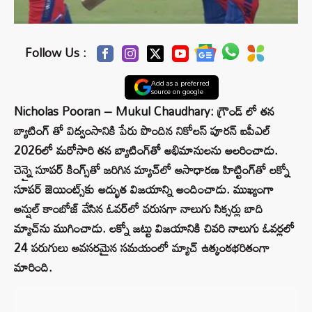
Follow Us :
Add as a preferred
source on google
Nicholas Pooran – Mukul Chaudhary: గ్రౌండ్ లో తన
బ్యాటింగ్ తో విద్వంసానికి పేరు పొందిన నికోలస్ పూరన్ ఐపీఎల్
2026లో మరోసారి తన బ్యాటింగ్‌తో అభిమానులను అలరించాడు.
చెన్నై సూపర్ కింగ్స్‌తో జరిగిన మ్యాచ్‌లో అసాధారణ హిట్టింగ్‌తో లక్నో
సూపర్ జెయింట్స్‌కు అద్భుత విజయాన్ని అందించాడు. ముఖ్యంగా
అన్షుల్ కాంబోజ్ వేసిన ఓవర్‌లో వరుసగా నాలుగు సిక్సర్లు బాది
మ్యాచ్‌ను ముగించాడు. లక్నో జట్టు విజయానికి చివరి నాలుగు ఓవర్లలో
24 పరుగులు అవసరమైన సమయంలో మ్యాచ్ ఉత్కంఠభరితంగా
మారింది.