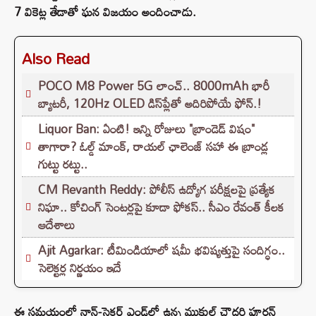
7 వికెట్ల తేడాతో ఘన విజయం అందించాడు.
Also Read
POCO M8 Power 5G లాంచ్.. 8000mAh భారీ
బ్యాటరీ, 120Hz OLED డిస్‌ప్లేతో అదిరిపోయే ఫోన్.!
Liquor Ban: ఏంటి! ఇన్ని రోజులు "బ్రాండెడ్ విషం"
తాగారా? ఓల్డ్ మాంక్, రాయల్ ఛాలెంజ్‌ సహా ఈ బ్రాండ్ల
గుట్టు రట్టు..
CM Revanth Reddy: పోలీస్ ఉద్యోగ పరీక్షలపై ప్రత్యేక
నిఘా.. కోచింగ్ సెంటర్లపై కూడా ఫోకస్.. సీఎం రేవంత్ కీలక
ఆదేశాలు
Ajit Agarkar: టీమిండియాలో షమీ భవిష్యత్తుపై సందిగ్ధం..
సెలెక్టర్ల నిర్ణయం ఇదే
ఈ సమయంలో నాన్-స్ట్రైకర్ ఎండ్‌లో ఉన్న ముకుల్ చౌదరి పూరన్