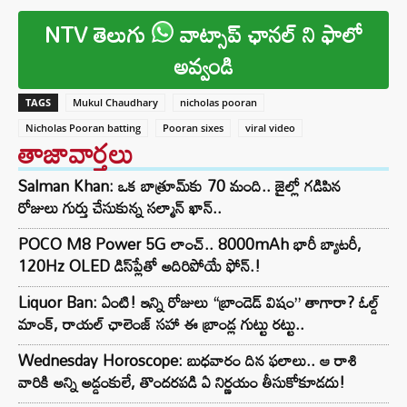
NTV తెలుగు
వాట్సాప్ ఛానల్ ని ఫాలో
అవ్వండి
TAGS
Mukul Chaudhary
nicholas pooran
Nicholas Pooran batting
Pooran sixes
viral video
తాజావార్తలు
Salman Khan: ఒక బాత్రూమ్‌కు 70 మంది.. జైల్లో గడిపిన
రోజులు గుర్తు చేసుకున్న సల్మాన్ ఖాన్..
POCO M8 Power 5G లాంచ్.. 8000mAh భారీ బ్యాటరీ,
120Hz OLED డిస్‌ప్లేతో అదిరిపోయే ఫోన్.!
Liquor Ban: ఏంటి! ఇన్ని రోజులు “బ్రాండెడ్ విషం” తాగారా? ఓల్డ్
మాంక్, రాయల్ ఛాలెంజ్‌ సహా ఈ బ్రాండ్ల గుట్టు రట్టు..
Wednesday Horoscope: బుధవారం దిన ఫలాలు.. ఆ రాశి
వారికి అన్ని అడ్డంకులే, తొందరపడి ఏ నిర్ణయం తీసుకోకూడదు!