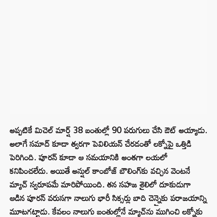
అప్పటికే మిచెల్ మార్ష్ 38 బంతుల్లో 90 పరుగులు చేసి ఔట్ అయ్యాడు.
అలాగే సమాద్ కూడా త్వరగా పెవిలియన్ చేరడంతో లక్నోపై ఒత్తిడి
పెరిగింది. పూరన్ కూడా ఆ సమయానికి అంతగా లయలో
కనిపించలేదు. అయితే అన్షుల్ కాంబోజ్ బౌలింగ్‌కు వచ్చిన వెంటనే
మ్యాచ్ స్వరూపమే మారిపోయింది. తన సహజ శైలిలో దూకుడుగా
ఆడిన పూరన్ వరుసగా నాలుగు భారీ సిక్సర్లు బాది చెన్నైకు పరాజయాన్ని
మూటగట్టాడు. కేవలం నాలుగు బంతుల్లోనే మ్యాచ్‌ను ముగించి లక్నోకు