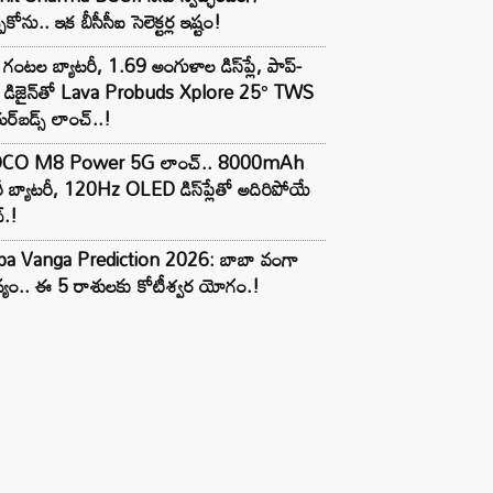
పుకోను.. ఇక బీసీసీఐ సెలెక్టర్ల ఇష్టం!
గంటల బ్యాటరీ, 1.69 అంగుళాల డిస్‌ప్లే, పాప్-
్ డిజైన్‌తో Lava Probuds Xplore 25° TWS
్‌బడ్స్ లాంచ్..!
CO M8 Power 5G లాంచ్.. 8000mAh
ీ బ్యాటరీ, 120Hz OLED డిస్‌ప్లేతో అదిరిపోయే
్.!
ba Vanga Prediction 2026: బాబా వంగా
్యం.. ఈ 5 రాశులకు కోటీశ్వర యోగం.!