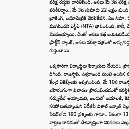
పరీక్ష రద్దుకు దారితీసింది. అసలు మే 3న పరీక
పరిశీలిద్దాం.. మే 3న సుమారు 22 లక్షల మంద
ట్రాకింగ్, బయోమెట్రిక్ వెరిఫికేషన్, ఏఐ నిఘా, 
ముగిసిందని ఎన్టీఏ (NTA) భావించింది. కానీ, మే
మొదలయ్యాయి. దీంతో అసలు కథ బయటపడింది. రా
ప్రాక్టీస్ బ్యాంక్, అసలు పరీక్షా పత్రంతో అచ్చుగు
గుర్తించాయి.
ఒక్కసారిగా విద్యార్థులు ఫిర్యాదులు చేయడం ప
దిగింది. రాజస్థాన్, ఉత్తరాఖండ్ నుంచి అం
కేంద్ర ఏజెన్సీలకు అప్పగించింది. మే 10న రాజస
బహిరంగంగా విచారణ ప్రారంభించడంతో పరిస్థిత
సర్క్యులేట్ అయ్యాయని, అందులో బయాలజీ, కెమిస్ట
సరిపోలుతున్నాయని ఏడీజీపీ విశాల్ బన్సాల్ వె
పేపర్‌లోని 180 ప్రశ్నలకు గానూ.. ఏకంగా 135 
వార్తలు రావడంతో దేశవ్యాప్తంగా నిరసనలు వె