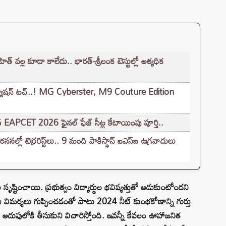
త్‌ వల్ల కూడా కాలేదు.. భారత్-శ్రీలంక టెస్టుల్లో అత్యధిక
 ఫ్యాషన్ టచ్..! MG Cyberster, M9 Couture Edition
G EAPCET 2026 ఫైనల్ ఫేజ్ సీట్ల కేటాయింపు పూర్తి..
లో టెర్రరిస్ట్‌లు.. 9 మంది పాకిస్థాన్ ఐఎస్ఐ ఉగ్రవాదులు
టించాయి. ప్రభుత్వం విద్యార్థుల భవిష్యత్తుతో ఆడుకుంటోందని
 విమర్శలు గుప్పించడంతో పాటు 2024 నీట్ కుంభకోణాన్ని గుర్తు
ి అదుపులోకి తీసుకుని విచారిస్తోంది. ఇవన్నీ కేవలం ఊహాజనిత