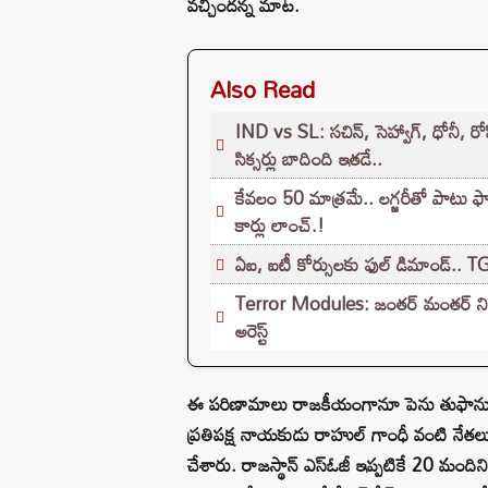
వచ్చిందన్న మాట.
Also Read
IND vs SL: సచిన్, సెహ్వాగ్, ధోనీ, రోహి
సిక్సర్లు బాదింది ఇతడే..
కేవలం 50 మాత్రమే.. లగ్జరీతో పాటు
కార్లు లాంచ్.!
ఏఐ, ఐటీ కోర్సులకు ఫుల్ డిమాండ్.. T
Terror Modules: జంతర్ మంతర్ నిరసనల్
అరెస్ట్
ఈ పరిణామాలు రాజకీయంగానూ పెను తుఫాను సృష్
ప్రతిపక్ష నాయకుడు రాహుల్ గాంధీ వంటి నేతలు
చేశారు. రాజస్థాన్ ఎస్ఓజీ ఇప్పటికే 20 మందిన