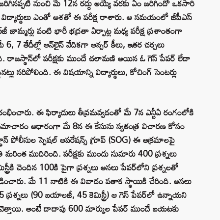
్ష జరిగినప్పటి నుంచి మే 12న రద్దు అయ్యే వరకు ఏం జరిగిందో ఒకసారి
ి విద్యార్థులు ఎంతో ఆశతో ఈ పరీక్ష రాశారు. ఆ సమయంలో జీపీఎస్
5జీ జామ్మర్లు వంటి భారీ భద్రతా ఏర్పాట్ల మధ్య పరీక్ష ప్రశాంతంగా
 6, 7 తేదీల్లో ఆన్‌లైన్ వేదికగా ఆన్సర్ కీలు, ఇతర చర్చలు
జస్థాన్‌లో పరీక్షకు ముందే చలామణి అయిన ఓ గెస్ పేపర్ లేదా
ద్దినట్లు సరిపోలింది. ఈ విషయాన్ని విద్యార్థులు, కోచింగ్ సెంటర్లు
్రారంభించారు. ఈ ఫిర్యాదులు తీవ్రమవ్వడంతో మే 7న ఎన్టీఏ రంగంలోకి
దిన సమాచారం ఆధారంగా మే 8న ఈ కేసును స్వతంత్ర విచారణ కోసం
్థాన్ పోలీసుల స్పెషల్ ఆపరేషన్స్ గ్రూప్ (SOG) ఈ అక్రమాలపై
ి మరింత ముదిరింది. పరీక్షకు ముందు సుమారు 400 ప్రశ్నలు
్రీకి చెందిన 100కి పైగా ప్రశ్నలు అసలు పేపర్‌లోని ప్రశ్నలతో
ల్లడించారు. మే 11 నాటికి ఈ వివాదం పతాక స్థాయికి చేరింది. అసలు
ప్రశ్నలు (90 బయాలజీ, 45 కెమిస్ట్రీ) ఆ గెస్ పేపర్‌లో ఉన్నాయని
ల్లువెత్తాయి. అంటే దాదాపు 600 మార్కుల పేపర్ ముందే బయటకు