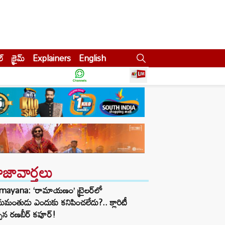
ల్
క్రైమ్
Explainers
English
ాజావార్తలు
mayana: ‘రామాయణం’ ట్రైలర్‌లో
మంతుడు ఎందుకు కనిపించలేదు?.. క్లారిటీ
చిన రణబీర్ కపూర్!