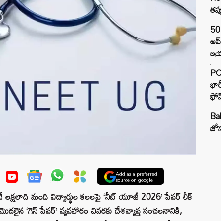
తప్
50 
అప
ఇయర
PO
భార
ఫోన
Ba
జోస
Add as a preferred
source on google
్షలాది మంది విద్యార్థుల కలలపై ‘నీట్ యూజీ 2026’ పేపర్ లీక్
ొదలైన ‘గెస్ పేపర్’ వ్యవహారం చివరకు దేశవ్యాప్త సంచలనానికి,