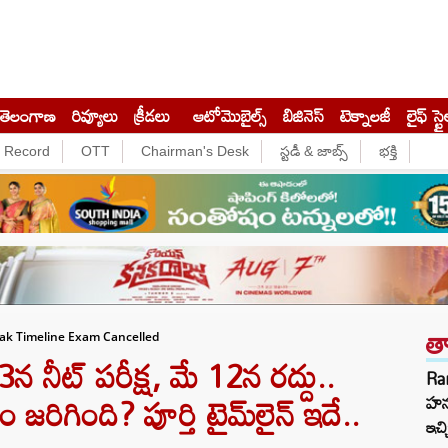
తెలంగాణ
రివ్యూలు
క్రీడలు
ఆటోమొబైల్స్
బిజినెస్‌
టెక్నాలజీ
లైఫ్ స్టై
e Record
OTT
Chairman's Desk
స్టడీ & జాబ్స్
భక్తి
త
ak Timeline Exam Cancelled
ీట్ పరీక్ష, మే 12న రద్దు..
Ra
రిగింది? పూర్తి టైమ్‌లైన్ ఇదే..
హను
ఇచ్