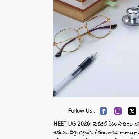
Follow Us :
NEET UG 2026: మెడికల్ సీటు సాధించాలనే లక
ఉదంతం నీళ్లు చల్లింది. కేవలం అనుమానాలుగా మ