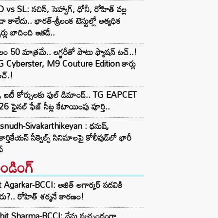
 vs SL: సచిన్, సెహ్వాగ్, ధోనీ, రోహిత్‌ వల్ల
ా కాలేదు.. భారత్-శ్రీలంక టెస్టుల్లో అత్యధిక
్సర్లు బాదింది ఇతడే..
లం 50 మాత్రమే.. లగ్జరీతో పాటు ఫ్యాషన్ టచ్..!
 Cyberster, M9 Couture Edition కార్లు
చ్.!
 ఐటీ కోర్సులకు ఫుల్ డిమాండ్.. TG EAPCET
6 ఫైనల్ ఫేజ్ సీట్ల కేటాయింపు పూర్తి..
snudh-Sivakarthikeyan : ధనుష్,
కార్తికేయన్ సీక్వెల్స్ సినిమాలపై కోలీవుడ్‌లో భారీ
్
రెండింగ్‌
t Agarkar-BCCI: అజిత్ అగార్కర్ పదవికి
ు?.. రోహిత్ శర్మనే కారణం!
hit Sharma-BCCI: నేను స్వచ్ఛందంగా