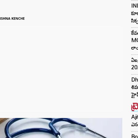
IND
కూడ
సిక
ISHNA KENCHE
కేవ
MG
లాం
ఏఐ,
202
Dh
శివ
హైప
ట్
Aji
ఎసర
Ro