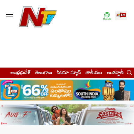
ఆంధ్రప్రదేశ్
తెలంగాణ
సినిమా న్యూస్
జాతీయం
అంతర్జాతీయం