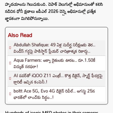
హృదయాలను గెలుచుకుంది. చెపాక్ వెలుగుల్లో అభిమానులతో కలిసి
నడిచిన ధోనీ క్షణాలు ఐపీఎల్ 2026 చెన్నై అభిమానుల్లో ప్రత్యేక
జ్ఞాపకంగా మిగిలిపోనున్నాయి.
Also Read
Abdullah Shafique: 49 ఏళ్ల సుదీర్ఘ నిరీక్షణకు తెర..
విండీస్ గడ్డపై పాకిస్థాన్ ప్లేయర్ చారిత్రాత్మక రికార్డు..
Aqua Farmers: ఆక్వా రైతులకు ఊరట.. రూ.1.50కే
విద్యుత్‌ సరఫరా!
AI పవర్‌తో iQOO Z11 ఎంట్రీ.. కొత్త డిజైన్, స్మార్ట్ ఫీచర్లపై
క్లారిటీ ఇచ్చిన కంపెనీ.!
boltt Ace 5G, Evo 4G డిజైన్ రివీల్.. ఆగస్టు 25న
భారత్‌లో లాంచ్‌కు సిద్ధం..!
Hundreds of iconic MSD photos in their cameras.