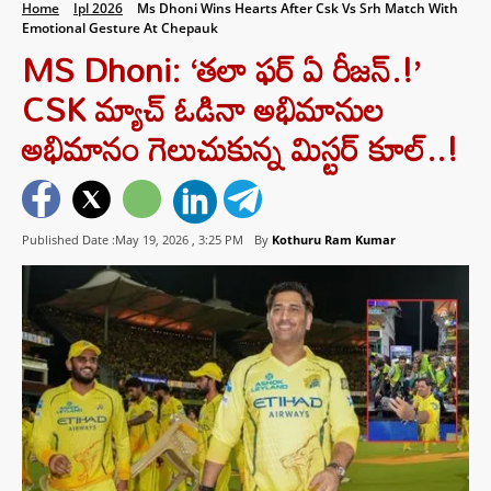
Home
Ipl 2026
Ms Dhoni Wins Hearts After Csk Vs Srh Match With
Emotional Gesture At Chepauk
MS Dhoni: ‘తలా ఫర్ ఏ రీజన్.!’
CSK మ్యాచ్ ఓడినా అభిమానుల
అభిమానం గెలుచుకున్న మిస్టర్ కూల్..!
Published Date :May 19, 2026 ,
3:25 PM
By
Kothuru Ram Kumar