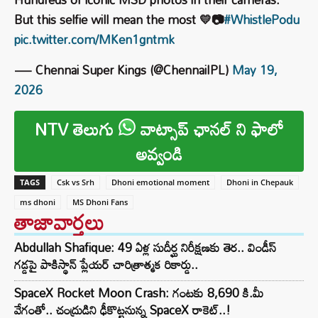
But this selfie will mean the most 💛📷
#WhistlePodu
pic.twitter.com/MKen1gntmk
— Chennai Super Kings (@ChennaiIPL)
May 19,
2026
NTV తెలుగు
వాట్సాప్ ఛానల్ ని ఫాలో
అవ్వండి
TAGS
Csk vs Srh
Dhoni emotional moment
Dhoni in Chepauk
ms dhoni
MS Dhoni Fans
తాజావార్తలు
Abdullah Shafique: 49 ఏళ్ల సుదీర్ఘ నిరీక్షణకు తెర.. విండీస్
గడ్డపై పాకిస్థాన్ ప్లేయర్ చారిత్రాత్మక రికార్డు..
SpaceX Rocket Moon Crash: గంటకు 8,690 కి.మీ
వేగంతో.. చంద్రుడిని ఢీకొట్టనున్న SpaceX రాకెట్‌..!