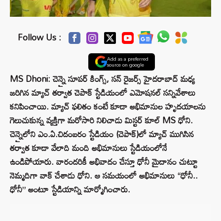
Follow Us :
Add as a preferred
source on google
MS Dhoni: చెన్నై సూపర్ కింగ్స్, సన్ రైజర్స్ హైదరాబాద్ మధ్య
జరిగిన మ్యాచ్ తర్వాత చెపాక్ స్టేడియంలో ఎమోషనల్ సన్నివేశాలు
కనిపించాయి. మ్యాచ్ ఫలితం కంటే కూడా అభిమానుల హృదయాలను
గెలుచుకున్న వ్యక్తిగా మరోసారి నిలిచాడు మిస్టర్ కూల్ MS ధోని.
చెన్నైలోని ఎం.ఏ.చిదంబరం స్టేడియం (చెపాక్)లో మ్యాచ్ ముగిసిన
తర్వాత కూడా వేలాది మంది అభిమానులు స్టేడియంలోనే
ఉండిపోయారు. వారందరికీ అభివాదం చేస్తూ ధోనీ మైదానం చుట్టూ
నెమ్మదిగా వాక్ చేశాడు ధోని. ఆ సమయంలో అభిమానులు “ధోనీ..
ధోనీ” అంటూ స్టేడియాన్ని మార్మోగించారు.