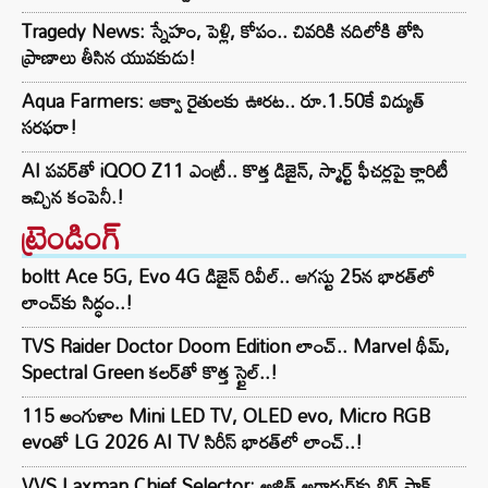
Tragedy News: స్నేహం, పెళ్లి, కోపం.. చివరికి నదిలోకి తోసి
ప్రాణాలు తీసిన యువకుడు!
Aqua Farmers: ఆక్వా రైతులకు ఊరట.. రూ.1.50కే విద్యుత్‌
సరఫరా!
AI పవర్‌తో iQOO Z11 ఎంట్రీ.. కొత్త డిజైన్, స్మార్ట్ ఫీచర్లపై క్లారిటీ
ఇచ్చిన కంపెనీ.!
ట్రెండింగ్‌
boltt Ace 5G, Evo 4G డిజైన్ రివీల్.. ఆగస్టు 25న భారత్‌లో
లాంచ్‌కు సిద్ధం..!
TVS Raider Doctor Doom Edition లాంచ్.. Marvel థీమ్,
Spectral Green కలర్‌తో కొత్త స్టైల్..!
115 అంగుళాల Mini LED TV, OLED evo, Micro RGB
evoతో LG 2026 AI TV సిరీస్ భారత్‌లో లాంచ్..!
VVS Laxman Chief Selector: అజిత్ అగార్కర్‌కు బిగ్ షాక్..