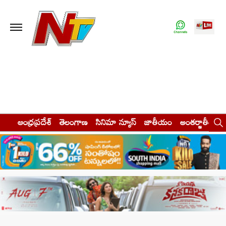
ఆంధ్రప్రదేశ్
తెలంగాణ
సినిమా న్యూస్
జాతీయం
అంతర్జాతీయం