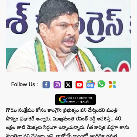
Follow Us :
Add as a preferred
source on google
గౌడ్‌ల సంక్షేమం కోసం కాంగ్రెస్ ప్రభుత్వం పని చేస్తుందని మంత్రి
పొన్నం ప్రభాకర్ అన్నారు. ముఖ్యమంత్రి రేవంత్ రెడ్డి ఆదేశిస్తే.. 40
లక్షల తాటి మొక్కలు సిద్ధంగా ఉన్నాయన్నారు. గీత కార్మిక బిడ్డగా తాను
మంత్రిగా పని చేస్తున్నా అని, రాబోయే కాలంలో అందరూ ఉన్నత