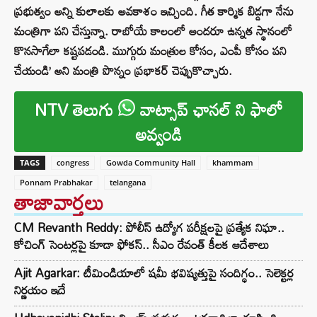
ప్రభుత్వం అన్ని కులాలకు అవకాశం ఇచ్చింది. గీత కార్మిక బిడ్డగా నేను
మంత్రిగా పని చేస్తున్నా. రాబోయే కాలంలో అందరూ ఉన్నత స్థానంలో
కొనసాగేలా కష్టపడండి. ముగ్గురు మంత్రుల కోసం, ఎంపీ కోసం పని
చేయండి’ అని మంత్రి పొన్నం ప్రభాకర్ చెప్పుకొచ్చారు.
NTV తెలుగు
వాట్సాప్ ఛానల్ ని ఫాలో
అవ్వండి
TAGS
congress
Gowda Community Hall
khammam
Ponnam Prabhakar
telangana
తాజావార్తలు
CM Revanth Reddy: పోలీస్ ఉద్యోగ పరీక్షలపై ప్రత్యేక నిఘా..
కోచింగ్ సెంటర్లపై కూడా ఫోకస్.. సీఎం రేవంత్ కీలక ఆదేశాలు
Ajit Agarkar: టీమిండియాలో షమీ భవిష్యత్తుపై సందిగ్ధం.. సెలెక్టర్ల
నిర్ణయం ఇదే