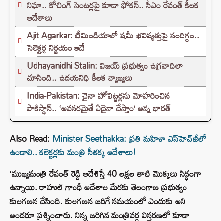
నిఘా.. కోచింగ్ సెంటర్లపై కూడా ఫోకస్.. సీఎం రేవంత్ కీలక
ఆదేశాలు
Ajit Agarkar: టీమిండియాలో షమీ భవిష్యత్తుపై సందిగ్ధం..
సెలెక్టర్ల నిర్ణయం ఇదే
Udhayanidhi Stalin: విజయ్ ప్రభుత్వం ఉగ్రవాదిలా
చూసింది.. ఉదయనిధి కీలక వ్యాఖ్యలు
India-Pakistan: చైనా హోవిట్జర్లను మోహరించిన
పాకిస్థాన్.. ‘అవసరమైతే ఏదైనా చేస్తాం’ అన్న భారత్
Also Read:
Minister Seethakka: ప్ర‌తి మ‌హిళా ఎస్‌హెచ్‌జీలో
ఉండాలి.. క‌లెక్ట‌ర్లకు మంత్రి సీతక్క ఆదేశాలు!
‘ముఖ్యమంత్రి రేవంత్ రెడ్డి ఆదేశిస్తే 40 లక్షల తాటి మొక్కలు సిద్ధంగా
ఉన్నాయి. రాహుల్ గాంధీ ఆదేశాల మేరకు తెలంగాణ ప్రభుత్వం
కులగణన చేసింది. కులగణన జరిగే సమయంలో ఎందుకు అని
అందరూ ప్రశ్నించారు. నిన్న జరిగిన మంత్రివర్గ విస్తరణలో కూడా