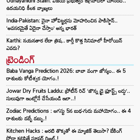
Udhayanidhi Stalin: విజయ్ ప్రభుత్వం ఉగ్రవాదిలా చూసింది..
ఉదయనిధి కీలక వ్యాఖ్యలు
India-Pakistan: చైనా హోవిట్జర్లను మోహరించిన పాకిస్థాన్..
‘అవసరమైతే ఏదైనా చేస్తాం’ అన్న భారత్
Karthi: నయనతార లేదా త్రిష.. కార్తీ కొత్త సినిమాలో హీరోయిన్
ఎవరు?
ట్రెండింగ్‌
Baba Vanga Prediction 2026: బాబా వంగా జోస్యం.. ఈ 5
రాశులకు కోటీశ్వర యోగం.!
Jowar Dry Fruits Laddu: ప్రోటీన్ రిచ్ ‘జొన్న డ్రై ఫ్రూప్ట్స్ లడ్డు’..
సులువుగా ఇంట్లోనే చేసేయండి ఇలా..!
Zodiac Predictions : ఆగస్టు 5న బుధ-గురు మహాయోగం.. ఈ 4
రాశులకు డబ్బే డబ్బు.!
Kitchen Hacks : అరటి తొక్కతో ఈ మ్యాజిక్ తెలుసా? బేకింగ్
సోడా కలిపితే సూపర్ రిజల్ట్.!