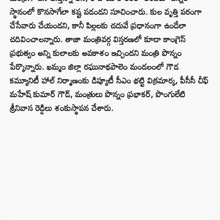
స్థానంలో కొనసాగేలా కష్ట పడండని సూచించారు. కుల వృత్తి పరంగా
చేసేవారు చేయండని, కానీ పిల్లలకు చదువే ప్రధానంగా ఉండేలా
చదివించాలన్నారు. తాజా మంత్రివర్గ విస్తరణలో కూడా కాంగ్రెస్
ప్రభుత్వం అన్ని కులాలకు అవకాశం ఇచ్చిందని మంత్రి పొన్నం
పేర్కొన్నారు. ఖమ్మం జిల్లా రఘునాథపాలెం మండలంలో గౌడ
కమ్యూనిటీ హాల్ నిర్మాణంకు డిప్యూటీ సీఎం భట్టి విక్రమార్క, పీసీసీ చీఫ్
మహేష్ కుమార్ గౌడ్, మంత్రులు పొన్నం ప్రభాకర్, పొంగులేటి
శ్రీనివాస రెడ్డిలు శంకుస్థాపన చేశారు.