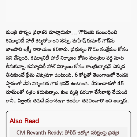
మంత్రి పొన్నం ప్రభాకర్ మాట్లాడుతూ… ‘గౌడ్‌లకు సంబంధించి
కమ్యూనిటీ హాల్ కట్టుకోవాలని నన్ను, మహేష్ కుమార్ గౌడ్‌ను
బాలసాని లక్ష్మీ నారాయణ కలిశారు. ప్రభుత్వం గౌడ్‌ల సంక్షేమం కోసం
పని చేస్తుంది. కమ్యూనిటీ హాల్ నిర్మాణం కోసం మంత్రుల వద్ద మాట
తీసుకున్నా. కమ్యూనిటీ హాల్ నిర్మాణం కోసం కాంట్రిబ్యూషన్ ఎక్కువ
తీసుకుంటే ప్రేమ ఎక్కువగా ఉంటుంది. 6 కోట్లతో తెలంగాణలో రెండవ
స్థానంలో నేను నిర్మించిన గౌడ భవన్ ఉంటుంది. వేములవాడలో 45
రూమ్‌లతో సత్రం కడుతున్నాం. కుల వృత్తి పరంగా చేసేవాళ్లు చేయండి
కానీ.. పిల్లలకు చదువే ప్రధానంగా ఉండేలా చదివించాలి’ అని అన్నారు.
Also Read
CM Revanth Reddy: పోలీస్ ఉద్యోగ పరీక్షలపై ప్రత్యేక