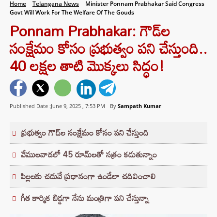
Home
Telangana News
Minister Ponnam Prabhakar Said Congress
Govt Will Work For The Welfare Of The Gouds
Ponnam Prabhakar: గౌడ్‌ల
సంక్షేమం కోసం ప్రభుత్వం పని చేస్తుంది..
40 లక్షల తాటి మొక్కలు సిద్ధం!
Published Date :June 9, 2025 ,
7:53 PM
By
Sampath Kumar
ప్రభుత్వం గౌడ్‌ల సంక్షేమం కోసం పని చేస్తుంది
వేములవాడలో 45 రూమ్‌లతో సత్రం కడుతున్నాం
పిల్లలకు చదువే ప్రధానంగా ఉండేలా చదివించాలి
గీత కార్మిక బిడ్డగా నేను మంత్రిగా పని చేస్తున్నా