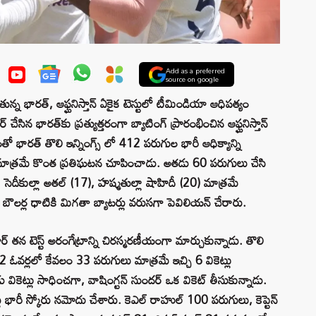
Add as a preferred
source on google
న భారత్, ఆఫ్ఘనిస్తాన్ ఏకైక టెస్టులో టీమిండియా ఆధిపత్యం
్లేర్ చేసిన భారత్‌కు ప్రత్యుత్తరంగా బ్యాటింగ్ ప్రారంభించిన ఆఫ్ఘనిస్తాన్
ో భారత్ తొలి ఇన్నింగ్స్ లో 412 పరుగుల భారీ ఆధిక్యాన్ని
 షా మాత్రమే కొంత ప్రతిఘటన చూపించాడు. అతడు 60 పరుగులు చేసి
), సెదీకుల్లా అతల్ (17), హష్మతుల్లా షాహిదీ (20) మాత్రమే
బౌలర్ల ధాటికి మిగతా బ్యాటర్లు వరుసగా పెవిలియన్ చేరారు.
 తన టెస్ట్ అరంగేట్రాన్ని చిరస్మరణీయంగా మార్చుకున్నాడు. తొలి
 22 ఓవర్లలో కేవలం 33 పరుగులు మాత్రమే ఇచ్చి 6 వికెట్లు
ు వికెట్లు సాధించగా, వాషింగ్టన్ సుందర్ ఒక వికెట్ తీసుకున్నాడు.
ు భారీ స్కోరు నమోదు చేశారు. కెఎల్ రాహుల్ 100 పరుగులు, కెప్టెన్