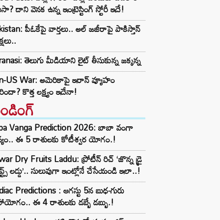
ుసా? దాని వెనక ఉన్న ఇంట్రెస్టింగ్ స్టోరీ ఇదే!
istan: పీఓకేపై వార్తలు.. అల్ జజీరాపై పాకిస్తాన్
్షలు..
anasi: తెలుగు మీడియాని లైట్ తీసుకున్న జక్కన్న
an-US War: అమెరికాపై ఇరాన్ వ్యూహం
ిందా? కొత్త లక్ష్యం ఇదేనా!
రెండింగ్‌
ba Vanga Prediction 2026: బాబా వంగా
్యం.. ఈ 5 రాశులకు కోటీశ్వర యోగం.!
ar Dry Fruits Laddu: ప్రోటీన్ రిచ్ ‘జొన్న డ్రై
ూప్ట్స్ లడ్డు’.. సులువుగా ఇంట్లోనే చేసేయండి ఇలా..!
iac Predictions : ఆగస్టు 5న బుధ-గురు
ాయోగం.. ఈ 4 రాశులకు డబ్బే డబ్బు.!