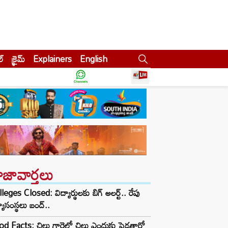
ల్
క్రైమ్
Explainers
English
ాజావార్తలు
leges Closed: విద్యార్థులకు బిగ్ అలర్ట్.. రేపు
్యాసంస్థలు బంద్..
d Facts: చిల్లు గారెలో చిల్లు ఎందుకు పెడతారో