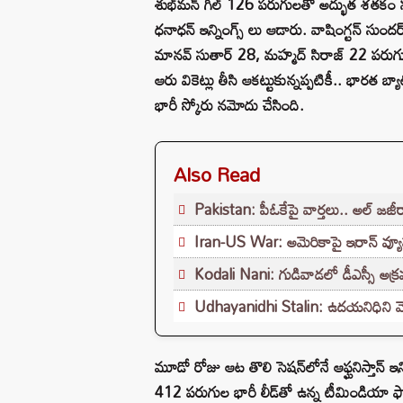
శుభ్‌మన్ గిల్ 126 పరుగులతో అద్భుత శతకం 
ధనాధన్ ఇన్నింగ్స్ లు ఆడారు. వాషింగ్టన్ స
మానవ్ సుతార్ 28, మహ్మద్ సిరాజ్ 22 పరుగులత
ఆరు వికెట్లు తీసి ఆకట్టుకున్నప్పటికీ.. భార
భారీ స్కోరు నమోదు చేసింది.
Also Read
Pakistan: పీఓకేపై వార్తలు.. అల్ జజీరా
Iran-US War: అమెరికాపై ఇరాన్ వ్యూహ
Kodali Nani: గుడివాడలో డీఎస్సీ అక్
Udhayanidhi Stalin: ఉదయనిధిని వెంట
మూడో రోజు ఆట తొలి సెషన్‌లోనే ఆఫ్ఘనిస్తాన్ ఇ
412 పరుగుల భారీ లీడ్‌తో ఉన్న టీమిండియా ఫా