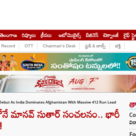
తెలంగాణ
రివ్యూలు
క్రీడలు
ఆటోమొబైల్స్
బిజినెస్‌
టెక్నాలజీ
లైఫ్ స్టై
e Record
OTT
Chairman's Desk
స్టడీ & జాబ్స్
భక్తి
త
Debut As India Dominates Afghanistan With Massive 412 Run Lead
నే మానవ్ సుతార్ సంచలనం.. భారీ
Col
!
విద
Foo