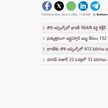
Published Date :June 8, 2026 ,
11:28 AM
By
Kothuru
తొలి ఇన్నింగ్స్‌లో భారత్ 564/8 వద్ద డిక్లేర్
ప్రత్యుత్తరంగా ఆఫ్ఘనిస్తాన్ జట్టు కేవలం 1
భారత్‌కు తొలి ఇన్నింగ్స్‌లో 412 పరుగుల భ
మానవ్ సుతార్ 22 ఓవర్లలో 33 పరుగులు మాత