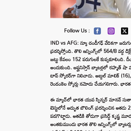
Follow Us :
IND vs AFG: న్యూ చండీగఢ్ వేదికగా జరుగుతున్
ప్రదర్శిస్తోంది. తొలి ఇన్నింగ్స్‌లో 564/8 వద్ద డిక
జట్టు కేవలం 152 పరుగులకే కుప్పకూలింది. దీంత
అందుకుంది. ఆఫ్ఘనిస్తాన్ బ్యాటర్లలో రహ్మత్
టాప్ స్కోరర్‌గా నిలిచాడు. అబ్దుల్ మాలిక్ (16
రెండంకెల స్కోర్లు నమోదు చేయగలిగారు. భారత 
ఈ మ్యాచ్‌లో భారత యువ స్పిన్నర్ మానవ్ సుతార్
టెస్టులోనే అద్భుత బౌలింగ్ ప్రదర్శించిన అతడు
పడగొట్టాడు. అతడికి తోడుగా ప్రసిద్ధ్ కృష్ణ మూడ
అంతకుముందు భారత తొలి ఇన్నింగ్స్‌లో బ్యాటర్ల