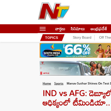
వార్తలు
సినిమాలు
ఆంధ్రప్రదేశ్
Story Board
Off Th
TOPICS
Home
Sports
Manav Suthar Shines On Test 
IND vs AFG: డెబ్యూలో
ఆధిక్యంలో టీమిండియా..