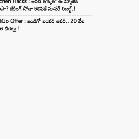
chen Hacks : అరటి తొక్కతో ఈ మ్యాజిక్
ుసా? బేకింగ్ సోడా కలిపితే సూపర్ రిజల్ట్.!
iGo Offer : ఇండిగో బంపర్ ఆఫర్.. 20 వేల
త టికెట్లు.!