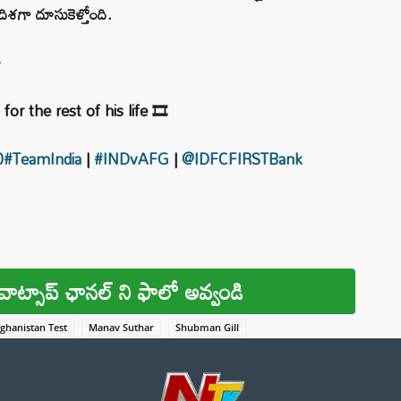
దిశగా దూసుకెళ్తోంది.

r the rest of his life 🎞️
0
#TeamIndia
|
#INDvAFG
|
@IDFCFIRSTBank
వాట్సాప్ ఛానల్ ని ఫాలో అవ్వండి
fghanistan Test
Manav Suthar
Shubman Gill