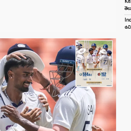
Kit
తెల
Ind
ఉచి