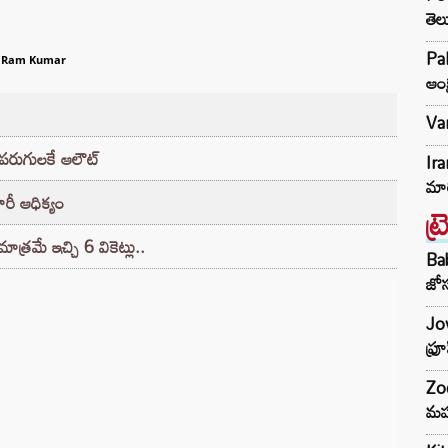
తెల
Pak
 Ram Kumar
ఆంక
Var
52 పరుగులకే ఆలౌట్
Ir
మార
ారీ ఆధిక్యం
ట్
్రమే ఇచ్చి 6 వికెట్లు..
Ba
జోస
Jow
ఫ్ర
Zod
మహ