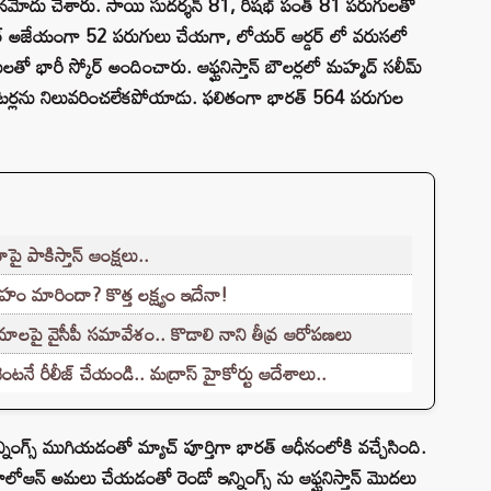
నమోదు చేశారు. సాయి సుదర్శన్ 81, రిషభ్ పంత్ 81 పరుగులతో
ుందర్ అజేయంగా 52 పరుగులు చేయగా, లోయర్ ఆర్డర్ లో వరుసలో
ో భారీ స్కోర్ అందించారు. ఆఫ్ఘనిస్తాన్ బౌలర్లలో మహ్మద్ సలీమ్
త బ్యాటర్లను నిలువరించలేకపోయాడు. ఫలితంగా భారత్ 564 పరుగుల
పై పాకిస్తాన్ ఆంక్షలు..
ం మారిందా? కొత్త లక్ష్యం ఇదేనా!
రమాలపై వైసీపీ సమావేశం.. కొడాలి నాని తీవ్ర ఆరోపణలు
నే రీలీజ్ చేయండి.. మద్రాస్ హైకోర్టు ఆదేశాలు..
న్నింగ్స్ ముగియడంతో మ్యాచ్ పూర్తిగా భారత్ ఆధీనంలోకి వచ్చేసింది.
లోఆన్ అమలు చేయడంతో రెండో ఇన్నింగ్స్‌ ను ఆఫ్ఘనిస్తాన్ మొదలు