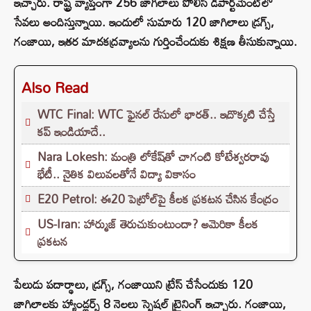
ఇచ్చారు. రాష్ట్ర వ్యాప్తంగా 256 జాగిలాలు పోలీస్‌‌‌‌ డిపార్ట్‌‌‌‌మెంట్‌‌‌‌లో
సేవలు అందిస్తున్నాయి. ఇందులో సుమారు 120 జాగిలాలు డ్రగ్స్,
గంజాయి, ఇతర మాదకద్రవ్యాలను గుర్తించేందుకు శిక్షణ తీసుకున్నాయి.
Also Read
WTC Final: WTC ఫైనల్ రేసులో భారత్.. ఇదొక్కటి చేస్తే
కప్ ఇండియాదే..
Nara Lokesh: మంత్రి లోకేష్‌తో చాగంటి కోటేశ్వరరావు
భేటీ.. నైతిక విలువలతోనే విద్యా వికాసం
E20 Petrol: ఈ20 పెట్రోల్‌పై కీలక ప్రకటన చేసిన కేంద్రం
US-Iran: హార్ముజ్ తెరుచుకుంటుందా? అమెరికా కీలక
ప్రకటన
పేలుడు పదార్థాలు, డ్రగ్స్‌‌‌‌, గంజాయిని ట్రేస్‌‌‌‌ చేసేందుకు 120
జాగిలాలకు హ్యాండ్లర్స్ 8 నెలలు స్పెషల్‌‌‌‌ ట్రైనింగ్‌‌‌‌ ఇచ్చారు. గంజాయి,