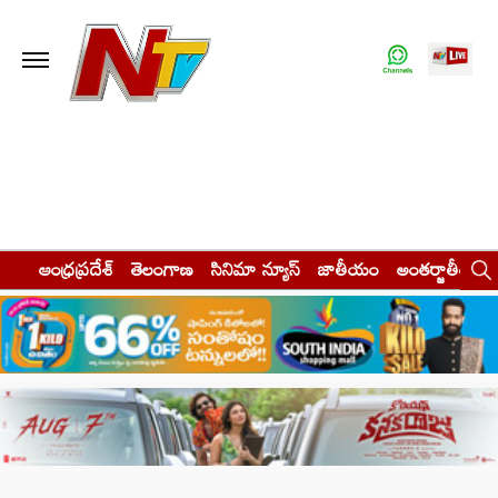
ఆంధ్రప్రదేశ్
తెలంగాణ
సినిమా న్యూస్
జాతీయం
అంతర్జాతీయం