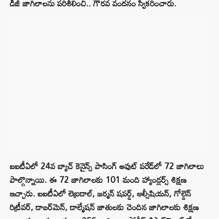
డీజీ జాగిలాలను పరిశీలించి.. గౌరవ వందనం స్వీకరించారు.
ఐఐటీఏలో 24వ బ్యాచ్ కెనైన్స్ పాసింగ్ అవుట్ పరేడ్‌లో 72 జాగిలాలు
పాల్గొన్నాయి. ఈ 72 జాగిలాలకు 101 మంది హ్యాండ్లర్స్ శిక్షణ
ఇచ్చారు. ఐఐటీఏలో లెబ్రడాల్‌‌‌‌, జర్మన్‌‌‌‌ షపర్డ్‌‌‌‌, ఆల్సీషియన్‌‌‌‌, గోల్డెన్‌‌‌‌
రిట్రీవర్‌‌‌‌, డాబర్‌‌‌‌మెన్‌‌‌‌, డాల్మేషన్‌‌‌‌ జాతులకు చెందిన జాగిలాలకు శిక్షణ