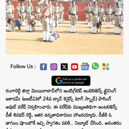
Follow Us :
Add as a preferred
source on google
రంగారెడ్డి జిల్లా మొయినాబాద్‌‌‌‌లోని ఇంటిగ్రేటెడ్‌‌‌‌ ఇంటెలిజెన్స్‌‌‌‌ ట్రైనింగ్‌‌‌‌
అకాడమీ (ఐఐటీఏ)లో 24వ బ్యాచ్ కెనైన్స్ (డాగ్ స్క్వాడ్) పాసింగ్
అవుట్ పరేడ్ నిర్వహించారు. ఈ పరేడ్‌కు ముఖ్యఅతిథిగా ఇంటలిజెన్స్
డీజీ శివధర్ రెడ్డి, ఇతర ఉన్నతాధికారులు హాజరయ్యారు. డీజీకి ఓ
జాగిలం పూలబొకే ఇచ్చి స్వాగతం పలికి.. సెల్యూట్ చేసింది. అనంతరం