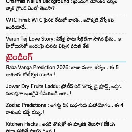
Charmila Nalluri Background : ట్రెండింగ్ యాంకర్ చర్మిల
బ్యాక్ గ్రౌండ్ ఏంటో తెలుసా?
WTC Final: WTC ఫైనల్ రేసులో భారత్.. ఇదొక్కటి చేస్తే కప్
ఇండియాదే..
Varun Tej Love Story: ఏడేళ్ల పాటు సీక్రెట్‌గా సాగిన ప్రేమ.. ఆ
హీరోయిన్‌తో బంధంపై మనసు విప్పిన వరుణ్ తేజ్
ట్రెండింగ్‌
Baba Vanga Prediction 2026: బాబా వంగా జోస్యం.. ఈ 5
రాశులకు కోటీశ్వర యోగం.!
Jowar Dry Fruits Laddu: ప్రోటీన్ రిచ్ ‘జొన్న డ్రై ఫ్రూప్ట్స్ లడ్డు’..
సులువుగా ఇంట్లోనే చేసేయండి ఇలా..!
Zodiac Predictions : ఆగస్టు 5న బుధ-గురు మహాయోగం.. ఈ 4
రాశులకు డబ్బే డబ్బు.!
Kitchen Hacks : అరటి తొక్కతో ఈ మ్యాజిక్ తెలుసా? బేకింగ్
సోడా కలిపితే సూపర్ రిజల్ట్.!