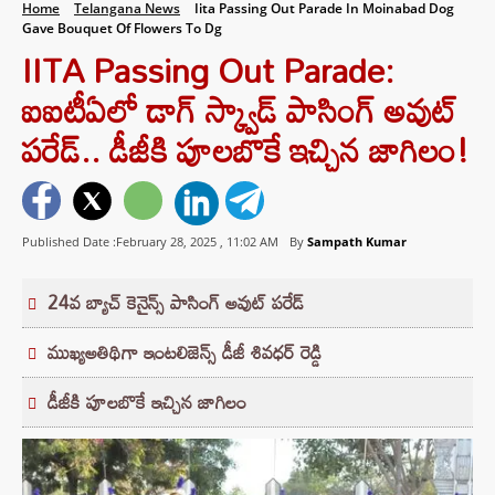
Home
Telangana News
Iita Passing Out Parade In Moinabad Dog
Gave Bouquet Of Flowers To Dg
IITA Passing Out Parade:
ఐఐటీఏలో డాగ్ స్క్వాడ్ పాసింగ్ అవుట్
పరేడ్.. డీజీకి పూలబొకే ఇచ్చిన జాగిలం!
Published Date :February 28, 2025 ,
11:02 AM
By
Sampath Kumar
24వ బ్యాచ్ కెనైన్స్ పాసింగ్ అవుట్ పరేడ్
ముఖ్యఅతిథిగా ఇంటలిజెన్స్ డీజీ శివధర్ రెడ్డి
డీజీకి పూలబొకే ఇచ్చిన జాగిలం