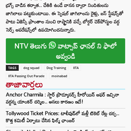
డ్రగ్స్ వాడిన తర్వాత.. చేతికి ఉండే వాసన ద్వారా నిందితులను
జాగిలాలు పట్టుకుంటాయి. ఈ స్పెషల్ జాగిలాలను రైళ్లు, బస్ స్టేషన్స్‌‌‌‌తో
పాటు ఏజెన్సీ ప్రాంతాల నుంచి రాష్ట్రానికి వచ్చే బోర్డర్‌‌‌‌‌‌‌‌ చెక్‌‌‌‌పోస్టుల వద్ద
సెర్చ్ ఆపరేషన్స్‌‌‌‌లో ఉపయోగించనున్నారు.
NTV తెలుగు
వాట్సాప్ ఛానల్ ని ఫాలో
అవ్వండి
TAGS
dog squad
Dog Training
IITA
IITA Passing Out Parade
moinabad
తాజావార్తలు
Anchor Charmila : స్టార్ ప్రొడ్యూసర్స్ హీరోయిన్ ఆఫర్ ఇచ్చినా
వద్దన్న యాంకర్ చర్మిల.. అసలు కారణం ఇదే!
Tollywood Ticket Prices: టాలీవుడ్‌లో మళ్లీ టికెట్‌ రేట్ల చర్చ..
కొత్త కమిటీ ఏర్పాటు చేసిన ఫిల్మ్‌ ఛాంబర్‌