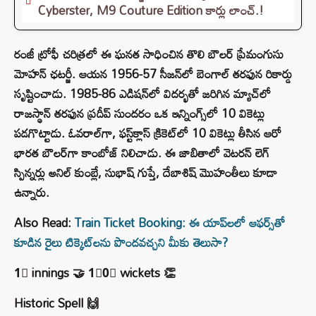
Cyberster, M9 Couture Edition కార్లు లాంచ్.!
రంజీ ట్రోఫీ చరిత్రలో ఈ ఘనత సాధించిన తొలి బౌలర్ ప్రేమంగుసు
మోహన్ ఛటర్జీ. ఆయన 1956-57 సీజన్‌లో బెంగాల్ తరఫున రికార్డు
సృష్టించాడు. 1985-86 ఎడిషన్‌లో విదర్భతో జరిగిన మ్యాచ్‌లో
రాజస్థాన్ తరఫున ప్రదీప్ సుందరం ఒక ఇన్నింగ్స్‌లో 10 వికెట్లు
పడగొట్టాడు. ఓవరాల్‌గా, ఫస్ట్‌క్లాస్ క్రికెట్‌లో 10 వికెట్లు తీసిన ఆరో
భారత బౌలర్‌గా కాంబోజ్ నిలిచాడు. ఈ జాబితాలో వెటరన్ లెగ్
స్పిన్నర్లు అనిల్ కుంబ్లే, సుభాష్ గుప్తే, దేబాశిష్ మొహంతీలు కూడా
ఉన్నారు.
Also Read:
Train Ticket Booking: ఈ యాప్‌లలో ఆఫర్స్‭తో
కూడిన రైలు టిక్కెట్‌లను పొందవచ్చని మీకు తెలుసా?
1⃣ innings 🤝 1⃣0⃣ wickets 👏
Historic Spell 🙌