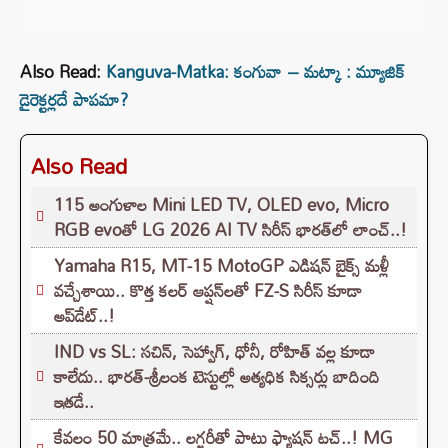
Also Read:
Kanguva-Matka: కంగువా – మట్కా : మ్యూజిక్
డైరెక్టర్లదే పాపమా?
Also Read
115 అంగుళాల Mini LED TV, OLED evo, Micro
RGB evoతో LG 2026 AI TV సిరీస్ భారత్‌లో లాంచ్..!
Yamaha R15, MT-15 MotoGP ఎడిషన్ బైక్స్ మళ్లీ
వచ్చేశాయి.. కొత్త కలర్ ఆప్షన్‌లతో FZ-S సిరీస్ కూడా
అప్‌డేట్..!
IND vs SL: సచిన్, సెహ్వాగ్, ధోనీ, రోహిత్‌ వల్ల కూడా
కాలేదు.. భారత్-శ్రీలంక టెస్టుల్లో అత్యధిక సిక్సర్లు బాదింది
ఇతడే..
కేవలం 50 మాత్రమే.. లగ్జరీతో పాటు ఫ్యాషన్ టచ్..! MG