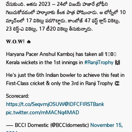
చేసుకుంది. అతను 2023 – 24లో విజయ్ హజారే ట్రోఫీని
గెలుచుకోవడంలో హర్యానాకు కీలక పాత్ర పోషించాడు. ఆ టోర్నీలో 10
మ్యాచ్‌లలో 17 వికెట్లు పడగొట్టాడు. కాంబోజ్ 47 ఫస్ట్‌ క్లాస్ వికెట్లు,
23 లిస్ట్-ఎ వికెట్లు, 17 టీ20 వికెట్లు తీసుకున్నాడు.
𝐖.𝐎.𝐖! 🔥
Haryana Pacer Anshul Kamboj has taken all 1⃣0⃣
Kerala wickets in the 1st innings in
#RanjiTrophy
🙌
He's just the 6th Indian bowler to achieve this feat in
First-Class cricket & only the 3rd in Ranji Trophy 👏
Scorecard:
https://t.co/SeqvmjOSUW
@IDFCFIRSTBank
pic.twitter.com/mMACNq4MAD
— BCCI Domestic (@BCCIdomestic)
November 15,