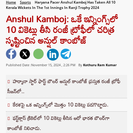
Home
Sports
Haryana Pacer Anshul Kamboj Has Taken All 10
Kerala Wickets In The 1st Innings In Ranji Trophy 2024
Anshul Kamboj: ఒకే ఇన్నింగ్స్‌లో
10 వికెట్లు తీసి రంజీ ట్రోఫీలో చరిత్ర
సృష్టించిన అన్షుల్ కాంబోజ్
Published Date :November 15, 2024 ,
2:26 PM
By
Kothuru Ram Kumar
హర్యానా స్టార్ ఫాస్ట్ బౌలర్ అన్షుల్ కాంబోజ్ ప్రస్తుత రంజీ ట్రోఫీ
సీజన్‌లో..
కేరళపై ఒక ఇన్నింగ్స్‌లో మొత్తం 10 వికెట్లు పడగొట్టాడు.
ఫస్ట్‌క్లాస్ క్రికెట్‌లో 10 వికెట్లు తీసిన ఆరో భారత బౌలర్‌గా
కాంబోజ్ నిలిచాడు.