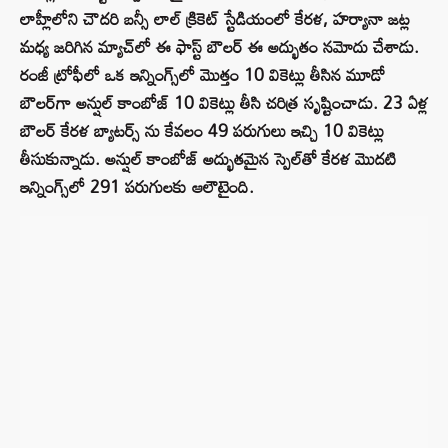
లాహ్లీలోని చౌదరి బన్సీ లాల్ క్రికెట్ స్టేడియంలో కేరళ, హర్యానా జట్ల
మధ్య జరిగిన మ్యాచ్‌లో ఈ ఫాస్ట్ బౌలర్ ఈ అద్భుతం నమోదు చేశాడు.
రంజీ ట్రోఫీలో ఒక ఇన్నింగ్స్‌లో మొత్తం 10 వికెట్లు తీసిన మూడో
బౌలర్‌గా అన్షుల్ కాంబోజ్ 10 వికెట్లు తీసి చరిత్ర సృష్టించాడు. 23 ఏళ్ల
బౌలర్ కేరళ బ్యాటర్స్ ను కేవలం 49 పరుగులు ఇచ్చి 10 వికెట్లు
తీసుకున్నాడు. అన్షుల్ కాంబోజ్ అద్భుతమైన స్పెల్‌తో కేరళ మొదటి
ఇన్నింగ్స్‌లో 291 పరుగులకు ఆలౌటైంది.