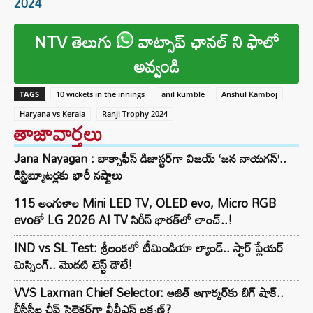
2024
NTV తెలుగు
వాట్సాప్ ఛానల్ ని ఫాలో
అవ్వండి
TAGS
10 wickets in the innings
anil kumble
Anshul Kamboj
Haryana vs Kerala
Ranji Trophy 2024
తాజావార్తలు
Jana Nayagan : బాక్సాఫీస్ డిజాస్టర్‌గా విజయ్ ‘జన నాయగన్’..
డిస్ట్రిబ్యూటర్లకు భారీ నష్టాలు
115 అంగుళాల Mini LED TV, OLED evo, Micro RGB
evoతో LG 2026 AI TV సిరీస్ భారత్‌లో లాంచ్..!
IND vs SL Test: శ్రీలంకలో టీమిండియా ల్యాండ్.. స్టార్ ప్లేయర్
మిస్సింగ్.. మొదటి టెస్ట్ డౌటే!
VVS Laxman Chief Selector: అజిత్ అగార్కర్‌కు బిగ్ షాక్..
బీసీసీఐ చీఫ్ సెలెక్టర్‌గా వీవీఎస్ లక్ష్మణ్?