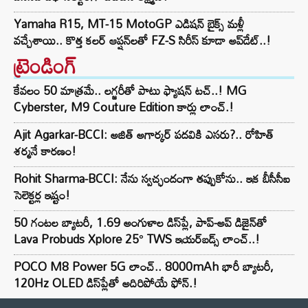
Yamaha R15, MT-15 MotoGP ఎడిషన్ బైక్స్ మళ్లీ
వచ్చేశాయి.. కొత్త కలర్ ఆప్షన్‌లతో FZ-S సిరీస్ కూడా అప్‌డేట్..!
ట్రెండింగ్‌
కేవలం 50 మాత్రమే.. లగ్జరీతో పాటు ఫ్యాషన్ టచ్..! MG
Cyberster, M9 Couture Edition కార్లు లాంచ్.!
Ajit Agarkar-BCCI: అజిత్ అగార్కర్ పదవికి ఎసరు?.. రోహిత్
శర్మనే కారణం!
Rohit Sharma-BCCI: నేను స్వచ్ఛందంగా తప్పుకోను.. ఇక బీసీసీఐ
సెలెక్టర్ల ఇష్టం!
50 గంటల బ్యాటరీ, 1.69 అంగుళాల డిస్‌ప్లే, పాప్-అప్ డిజైన్‌తో
Lava Probuds Xplore 25° TWS ఇయర్‌బడ్స్ లాంచ్..!
POCO M8 Power 5G లాంచ్.. 8000mAh భారీ బ్యాటరీ,
120Hz OLED డిస్‌ప్లేతో అదిరిపోయే ఫోన్.!