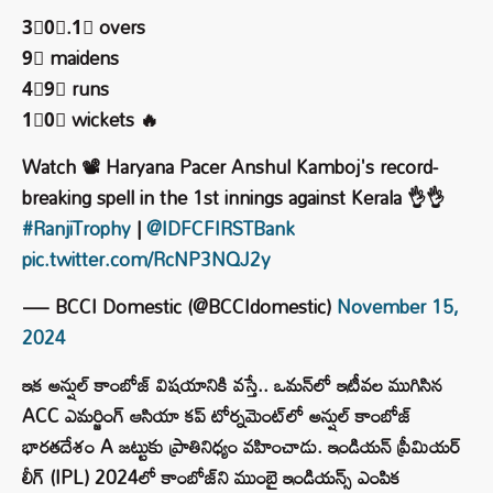
3⃣0⃣.1⃣ overs
9⃣ maidens
4⃣9⃣ runs
1⃣0⃣ wickets 🔥
Watch 📽️ Haryana Pacer Anshul Kamboj's record-
breaking spell in the 1st innings against Kerala 👌👌
#RanjiTrophy
|
@IDFCFIRSTBank
pic.twitter.com/RcNP3NQJ2y
— BCCI Domestic (@BCCIdomestic)
November 15,
2024
ఇక అన్షుల్ కాంబోజ్ విషయానికి వస్తే.. ఒమన్‌లో ఇటీవల ముగిసిన
ACC ఎమర్జింగ్ ఆసియా కప్ టోర్నమెంట్‌లో అన్షుల్ కాంబోజ్
భారతదేశం A జట్టుకు ప్రాతినిధ్యం వహించాడు. ఇండియన్ ప్రీమియర్
లీగ్ (IPL) 2024లో కాంబోజ్‌ని ముంబై ఇండియన్స్ ఎంపిక