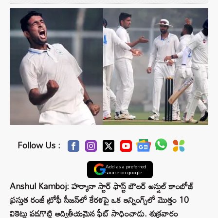
Follow Us :
Add as a preferred
source on google
Anshul Kamboj: హర్యానా స్టార్ ఫాస్ట్ బౌలర్ అన్షుల్ కాంబోజ్
ప్రస్తుత రంజీ ట్రోఫీ సీజన్‌లో కేరళపై ఒక ఇన్నింగ్స్‌లో మొత్తం 10
వికెట్లు పడగొట్టి అద్వితీయమైన ఫీట్ సాధించాడు. శుక్రవారం