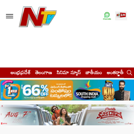
ఆంధ్రప్రదేశ్
తెలంగాణ
సినిమా న్యూస్
జాతీయం
అంతర్జాతీయం