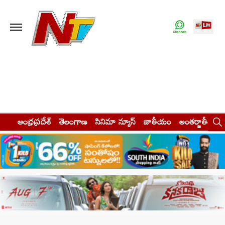
ఆంధ్రప్రదేశ్
తెలంగాణ
సినిమా న్యూస్
జాతీయం
అంతర్జాతీయం