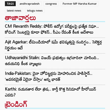
TAGS
andhrapradesh
congress
Former MP Harsha Kumar
latest news
telugu news
తాజావార్తలు
CM Revanth Reddy: పోలీస్ ఉద్యోగ పరీక్షలపై ప్రత్యేక నిఘా..
కోచింగ్ సెంటర్లపై కూడా ఫోకస్.. సీఎం రేవంత్ కీలక ఆదేశాలు
Ajit Agarkar: టీమిండియాలో షమీ భవిష్యత్తుపై సందిగ్ధం.. సెలెక్టర్ల
నిర్ణయం ఇదే
Udhayanidhi Stalin: విజయ్ ప్రభుత్వం ఉగ్రవాదిలా చూసింది..
ఉదయనిధి కీలక వ్యాఖ్యలు
India-Pakistan: చైనా హోవిట్జర్లను మోహరించిన పాకిస్థాన్..
‘అవసరమైతే ఏదైనా చేస్తాం’ అన్న భారత్
Karthi: నయనతార లేదా త్రిష.. కార్తీ కొత్త సినిమాలో హీరోయిన్
ఎవరు?
ట్రెండింగ్‌