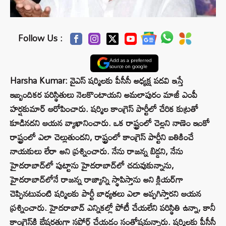
Follow Us :
Add as a preferred
source on google
Harsha Kumar: వైఎస్‌ షర్మిలకు పీసీసీ అధ్యక్ష పదవి ఇస్తే
ఇబ్బందికర పరిస్థితులు నెలకొంటాయని అమలాపురం మాజీ ఎంపీ
హర్షకుమార్ ఆరోపించారు. షర్మిల కాంగ్రెస్ పార్టీలో చేరిక కుట్రతో
కూడినదని ఆయన వ్యాఖానించారు. ఒక రాష్ట్రంలో చెల్లని నాణెం ఇంకో
రాష్ట్రంలో ఎలా చెల్లుతుందని, రాష్ట్రంలో కాంగ్రెస్ పార్టీని బతికించే
నాయకులు లేరా అని ప్రశ్నించారు. నేను రాజన్న బిడ్డని, నేను
హైదరాబాద్‌లో పుట్టాను హైదరాబాద్‌లో చదువుకున్నాను,
హైదరాబాద్‌లోనే రాజన్న రాజ్యాన్ని స్థాపిస్తాను అని క్లియర్‌గా
చెప్పినటువంటి షర్మిలకు పార్టీ బాధ్యతలు ఎలా అప్పగిస్తారని ఆయన
ప్రశ్నించారు. హైదరాబాద్‌ ఎన్నికల్లో పోటీ చేయలేని పరిస్థితి ఉన్నా, కానీ
కాంగ్రెస్‌కి బేషరతుగా సపోర్ట్ చేయడం సంతోషమన్నారు. షర్మిలకు పీసీసీ