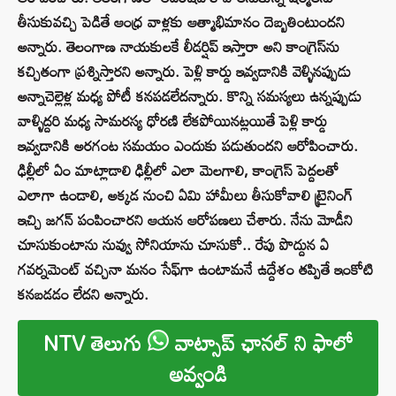
తీసుకువచ్చి పెడితే ఆంధ్ర వాళ్లకు ఆత్మాభిమానం దెబ్బతింటుందని
అన్నారు. తెలంగాణ నాయకులకే లీడర్షిప్ ఇస్తారా అని కాంగ్రెస్‌ను
కచ్చితంగా ప్రశ్నిస్తారని అన్నారు. పెళ్లి కార్డు ఇవ్వడానికి వెళ్ళినప్పుడు
అన్నాచెల్లెళ్ల మధ్య పోటీ కనపడలేదన్నారు. కొన్ని సమస్యలు ఉన్నప్పుడు
వాళ్ళిద్దరి మధ్య సామరస్య ధోరణి లేకపోయినట్లయితే పెళ్లి కార్డు
ఇవ్వడానికి అరగంట సమయం ఎందుకు పడుతుందని ఆరోపించారు.
ఢిల్లీలో ఏం మాట్లాడాలి ఢిల్లీలో ఎలా మెలగాలి, కాంగ్రెస్ పెద్దలతో
ఎలాగా ఉండాలి, అక్కడ నుంచి ఏమి హామీలు తీసుకోవాలి ట్రైనింగ్
ఇచ్చి జగన్‌ పంపించారని ఆయన ఆరోపణలు చేశారు. నేను మోడీని
చూసుకుంటాను నువ్వు సోనియాను చూసుకో.. రేపు పొద్దున ఏ
గవర్నమెంట్ వచ్చినా మనం సేఫ్‌గా ఉంటామనే ఉద్దేశం తప్పితే ఇంకోటి
కనబడడం లేదని అన్నారు.
NTV తెలుగు
వాట్సాప్ ఛానల్ ని ఫాలో
అవ్వండి