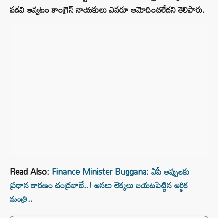
పదవి ఇవ్వటం కాంగ్రెస్ నాయకులు ఎవరూ ఆమోదించలేదని తెలిపారు.
Read Also:
Finance Minister Buggana: ఏపీ అప్పులకు
ప్రధాన కారణం చంద్రబాబే..! అసలు లెక్కలు బయటపెట్టిన ఆర్థిక
మంత్రి..