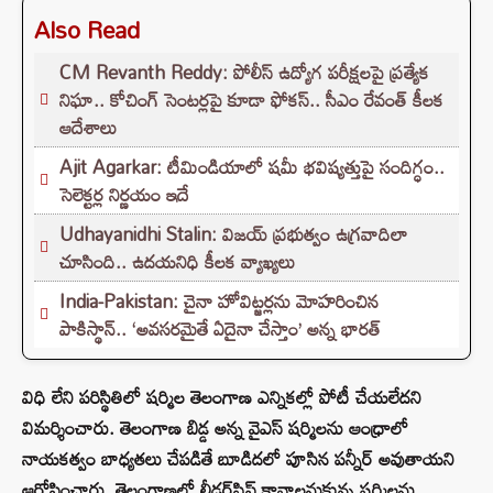
Also Read
CM Revanth Reddy: పోలీస్ ఉద్యోగ పరీక్షలపై ప్రత్యేక
నిఘా.. కోచింగ్ సెంటర్లపై కూడా ఫోకస్.. సీఎం రేవంత్ కీలక
ఆదేశాలు
Ajit Agarkar: టీమిండియాలో షమీ భవిష్యత్తుపై సందిగ్ధం..
సెలెక్టర్ల నిర్ణయం ఇదే
Udhayanidhi Stalin: విజయ్ ప్రభుత్వం ఉగ్రవాదిలా
చూసింది.. ఉదయనిధి కీలక వ్యాఖ్యలు
India-Pakistan: చైనా హోవిట్జర్లను మోహరించిన
పాకిస్థాన్.. ‘అవసరమైతే ఏదైనా చేస్తాం’ అన్న భారత్
విధి లేని పరిస్థితిలో షర్మిల తెలంగాణ ఎన్నికల్లో పోటీ చేయలేదని
విమర్శించారు. తెలంగాణ బిడ్డ అన్న వైఎస్ షర్మిలను ఆంధ్రాలో
నాయకత్వం బాధ్యతలు చేపడితే బూడిదలో పూసిన పన్నీర్ అవుతాయని
ఆరోపించారు. తెలంగాణలో లీడర్‌షిప్‌ కావాలనుకున్న ‌షర్మిలను