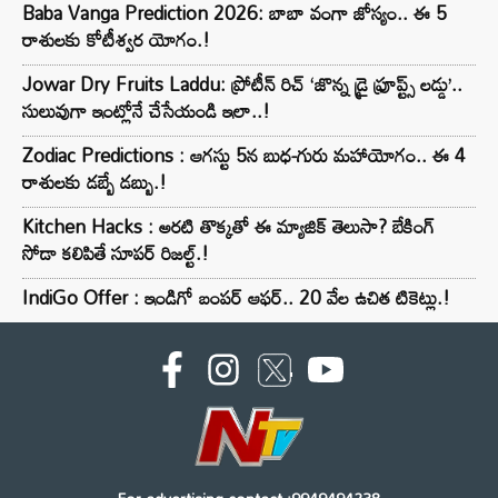
Baba Vanga Prediction 2026: బాబా వంగా జోస్యం.. ఈ 5
రాశులకు కోటీశ్వర యోగం.!
Jowar Dry Fruits Laddu: ప్రోటీన్ రిచ్ ‘జొన్న డ్రై ఫ్రూప్ట్స్ లడ్డు’..
సులువుగా ఇంట్లోనే చేసేయండి ఇలా..!
Zodiac Predictions : ఆగస్టు 5న బుధ-గురు మహాయోగం.. ఈ 4
రాశులకు డబ్బే డబ్బు.!
Kitchen Hacks : అరటి తొక్కతో ఈ మ్యాజిక్ తెలుసా? బేకింగ్
సోడా కలిపితే సూపర్ రిజల్ట్.!
IndiGo Offer : ఇండిగో బంపర్ ఆఫర్.. 20 వేల ఉచిత టికెట్లు.!