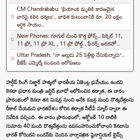
CM Chandrababu: ‘ప్రియాంక మృతికి కారణమైన
వారిపై కఠిన చర్యలు’.. బాధిత కుటుంబానికి రూ. 20 లక్షల
ఆర్థిక సాయం..
New Phones: గూగుల్ నుంచి కొత్త ఫోన్స్.. పిక్సెల్ 11,
11 ప్రో, 11 ప్రో XL , 11 ప్రో ఫోల్డ్.. ఫీచర్స్ అదరహో..
Uttar Pradesh: ‘‘నా అల్లుడు 25 పెళ్లిళ్లు చేసుకున్నాడు’’..
బీజేపీ ఎమ్మెల్యే సంచలన ఆరోపణలు
హర్దీప్ సింగ్ నిజ్జార్ హత్యలో భారతీయ ఏజెంట్ల ప్రమేయం ఉందని
కెనడా ప్రధాన మంత్రి జస్టిన్ ట్రూడో ఆరోపించిన తర్వాత, ఈ వారం
ప్రారంభంలో కెనడా తన మిషన్ల నుంచి అనేక డజన్ల మంది దౌత్యవేత్తలను
రీకాల్ చేయమని భారతదేశం కోరిన తర్వాత సీటీవీ న్యూస్ ద్వారా ఈ
నివేదిక వచ్చింది. ఈ వారం ప్రారంభంలో, అక్టోబర్ 10 నాటికి
సుమారు 40 మంది దౌత్యవేత్తలను ఉపసంహరించుకోవాలని కెనడాను
భారత్ కోరిందని లండన్‌కు చెందిన వార్తాపత్రిక ఫైనాన్షియల్ టైమ్స్