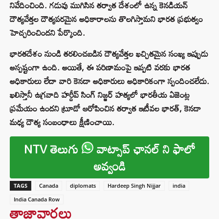
నివేదించింది. గడువు ముగిసిన తర్వాత దేశంలో ఉన్న కెనడియన్
దౌత్యవేత్తల దౌత్యపరమైన అధికారాలను తొలగిస్తామని భారత ప్రభుత్వం
హెచ్చరించిందని పేర్కొంది.
భారతదేశం నుండి తరలించబడిన దౌత్యవేత్తల ఖచ్చితమైన సంఖ్య ఇప్పుడు
అస్పష్టంగా ఉంది. అయితే, ఈ పరిణామంపై ఇప్పటి వరకు భారత
అధికారులు లేదా వారి కెనడా అధికారులు అధికారికంగా స్పందించలేదు.
ఖలిస్తానీ ఉగ్రవాది హర్దీప్ సింగ్ నిజ్జర్ హత్యలో భారతీయ ఏజెంట్ల
ప్రమేయం ఉందని ట్రూడో ఆరోపించిన తర్వాత ఇటీవల భారత్, కెనడా
మధ్య దౌత్య సంబంధాలు క్షీణించాయి.
NTV తెలుగు
వాట్సాప్ ఛానల్ ని ఫాలో
అవ్వండి
TAGS
Canada
diplomats
Hardeep Singh Nijjar
india
India Canada Row
తాజావార్తలు