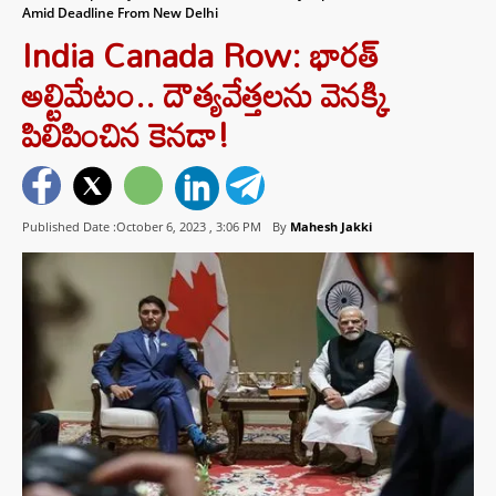
Amid Deadline From New Delhi
India Canada Row: భారత్
అల్టిమేటం.. దౌత్యవేత్తలను వెనక్కి
పిలిపించిన కెనడా!
Published Date :October 6, 2023 ,
3:06 PM
By
Mahesh Jakki