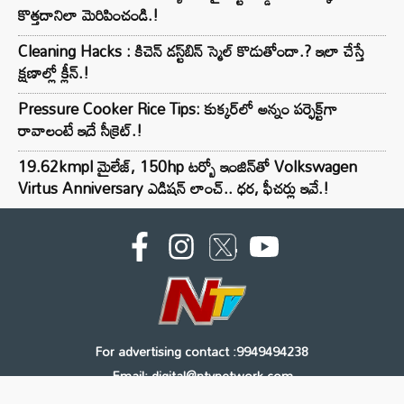
కొత్తదానిలా మెరిపించండి.!
Cleaning Hacks : కిచెన్ డస్ట్‌బిన్ స్మెల్ కొడుతోందా.? ఇలా చేస్తే
క్షణాల్లో క్లీన్.!
Pressure Cooker Rice Tips: కుక్కర్‌లో అన్నం పర్ఫెక్ట్‌గా
రావాలంటే ఇదే సీక్రెట్.!
19.62kmpl మైలేజ్, 150hp టర్బో ఇంజిన్‌తో Volkswagen
Virtus Anniversary ఎడిషన్ లాంచ్.. ధర, ఫీచర్లు ఇవే.!
For advertising contact :9949494238
Email: digital@ntvnetwork.com