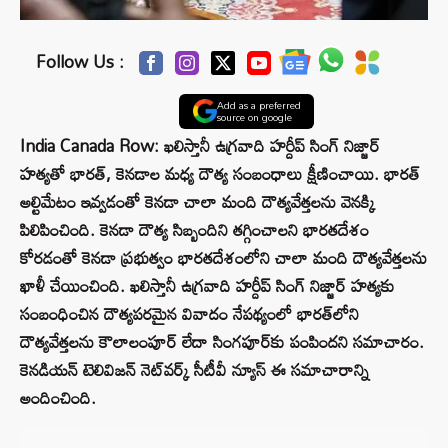
Follow Us :
Add as a preferred
source on google
India Canada Row: ఖలిస్తానీ ఉగ్రవాది హర్దీప్ సింగ్ నిజ్జార్
హత్యతో భారత్, కెనడాల మధ్య దౌత్య సంబంధాలు క్షీణించాయి. భారత్
అల్టిమేటం ఇవ్వడంతో కెనడా చాలా మంది దౌత్యవేత్తలను వెనక్కి
పిలిపించింది. కెనడా దౌత్య సిబ్బందిని తగ్గించాలని భారతదేశం
కోరడంతో కెనడా ప్రభుత్వం భారతదేశంలోని చాలా మంది దౌత్యవేత్తలను
ఖాళీ చేయించింది. ఖలిస్తానీ ఉగ్రవాది హర్దీప్ సింగ్ నిజ్జార్ హత్యకు
సంబంధించిన దౌత్యపరమైన వివాదం నేపథ్యంలో భారత్‌లోని
దౌత్యవేత్తలను కౌలాలంపూర్ లేదా సింగపూర్‌కు పంపిందని సమాచారం.
కెనడియన్ టెలివిజన్ నెట్‌వర్క్ సీటీవీ న్యూస్ ఈ సమాచారాన్ని
అందించింది.