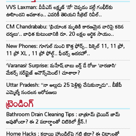
VVS Laxman: వీవీఎస్ లక్ష్మణ్ ‘నో’ చెప్పడం వల్లే గంభీర్‌కు
ఊహించని అవకాశం.. ఎవరికీ తెలియని సీక్రెట్ రివీల్..
CM Chandrababu: ‘ప్రియాంక మృతికి కారణమైన వారిపై కఠిన
చర్యలు’.. బాధిత కుటుంబానికి రూ. 20 లక్షల ఆర్థిక సాయం..
New Phones: గూగుల్ నుంచి కొత్త ఫోన్స్.. పిక్సెల్ 11, 11 ప్రో,
11 ప్రో XL , 11 ప్రో ఫోల్డ్.. ఫీచర్స్ అదరహో..
‘Varanasi’ Surprise: మహేష్ బాబు బర్త్ డే రోజు ‘వారణాసి’
మేకర్స్ సర్‌ప్రైజ్ అనౌన్స్‌మెంట్! చూశారా?
Uttar Pradesh: ‘‘నా అల్లుడు 25 పెళ్లిళ్లు చేసుకున్నాడు’’.. బీజేపీ
ఎమ్మెల్యే సంచలన ఆరోపణలు
ట్రెండింగ్‌
Bathroom Drain Cleaning Tips : బాత్రూమ్ డ్రెయిన్ జామ్
అవుతోందా? ఈ 2 పదార్థాలతో చిటికెలో క్లీన్.!
Home Hacks : కడాయి హ్యాండిల్‌పై గట్టి జిడ్డా? ఈ చిట్కాలతో