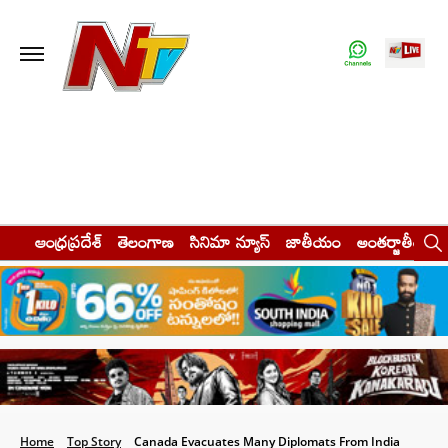
ఆంధ్రప్రదేశ్
తెలంగాణ
సినిమా న్యూస్
జాతీయం
అంతర్జాతీయం
Home
Top Story
Canada Evacuates Many Diplomats From India