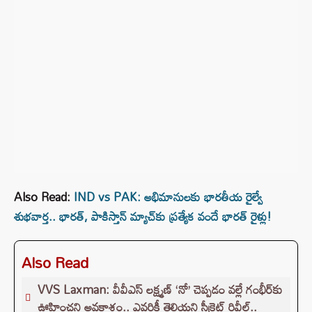
Also Read:
IND vs PAK: అభిమానులకు భారతీయ రైల్వే
శుభవార్త.. భారత్‌, పాకిస్తాన్ మ్యాచ్‌కు ప్రత్యేక వందే భారత్‌ రైళ్లు!
Also Read
VVS Laxman: వీవీఎస్ లక్ష్మణ్ ‘నో’ చెప్పడం వల్లే గంభీర్‌కు
ఊహించని అవకాశం.. ఎవరికీ తెలియని సీక్రెట్ రివీల్..