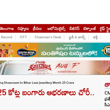
తెలంగాణ
రివ్యూలు
క్రీడలు
ఆటోమొబైల్స్
బిజినెస్‌
టెక్నాలజీ
లైఫ్ స్టై
e Record
OTT
Chairman's Desk
స్టడీ & జాబ్స్
భక్తి
త
q Showroom In Bihar Loot Jewellery Worth 25 Crore
 కోట్ల బంగారు ఆభరణాలు చోరీ..
CM 
ప్ర
సీఎ