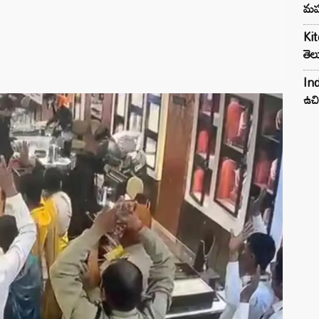
మహ
Kit
తెల
Ind
ఉచి