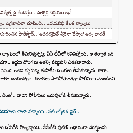
్తుపై సందిగ్ధం.. సెలెక్టర్ల నిర్ణయం ఇదే
ం ఉగ్రవాదిలా చూసింది.. ఉదయనిధి కీలక వ్యాఖ్యలు
హరించిన పాకిస్థాన్.. ‘అవసరమైతే ఏదైనా చేస్తాం’ అన్న భారత్
గులలో తీసుకెళ్తున్నట్లు సీసీ టీవీలో కనిపిస్తోంది. ఆ తర్వాత ఒక
ండగా.. ఇద్దరు దొంగలు అతన్ని పట్టుకుని చితకబాదారు.
ెదిరించి అతని దగ్గరున్న తుపాకీని దొంగలు తీసుకున్నారు. కాగా..
ారం అందించగా.. దొంగలు పారిపోతుండగా పోలీసులు వెంబడించి
. దీంతో.. వారిని పోలీసులు అదుపులోకి తీసుకున్నారు.
ినిమాలు చాలా వచ్చాయి.. నటి జ్యోతిక ఫైర్..
 దోపిడీకి పాల్పడ్డారని.. సీసీటీవీ ఫుటేజ్ ఆధారంగా నేరస్థులను