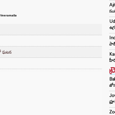
Aji
సంద
 Veeramalla
Udh
ఉగ్
Ind
పాక
్‌లో ఘటన
Kar
హీ
ట్
Ba
జోస
Jow
ఫ్ర
Zod