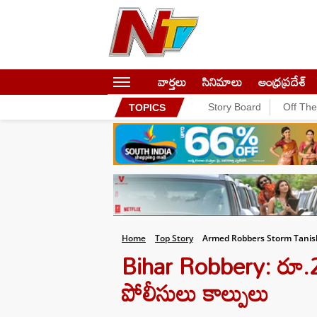
వార్తలు
సినిమాలు
ఆంధ్రప్రదేశ్
Story Board
Off Th
TOPICS
Home
Top Story
Armed Robbers Storm Tanish
Bihar Robbery: రూ.25
పోలీసులు కాల్పులు