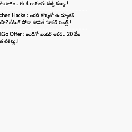
ాయోగం.. ఈ 4 రాశులకు డబ్బే డబ్బు.!
chen Hacks : అరటి తొక్కతో ఈ మ్యాజిక్
ుసా? బేకింగ్ సోడా కలిపితే సూపర్ రిజల్ట్.!
iGo Offer : ఇండిగో బంపర్ ఆఫర్.. 20 వేల
త టికెట్లు.!