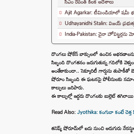
సీఎం రేవంత్ కీలక ఆదేశాలు
Ajit Agarkar: టీమిండియాలో షమీ భవిష్యత
Udhayanidhi Stalin: విజయ్ ప్రభుత్వ
India-Pakistan: చైనా హోవిట్జర్లను మో
దొంగలు షోకేస్ బాక్సులలో ఉంచిన ఆభరణాలను బ్యా
సిబ్బంది దొంగతనం జరుగుతున్న గదిలోకి వెళ్తు
అంతేకాకుండా.. సెక్యూరిటీ గార్డును తుపాకీతో బ
షోరూం సిబ్బంది ఈ ఘటనపై పోలీసులకు సమాచ
కాల్పులు జరిపారు.
ఈ కాల్పుల్లో ఇద్దరు దొంగలకు బుల్లెట్ తగిలాయి
Read Also:
Jyothika: కంగువా కంటే చెత్త స
తనిష్క్ షోరూమ్‌లో ఐదు నుంచి ఆరుగురు నేరస్థులు