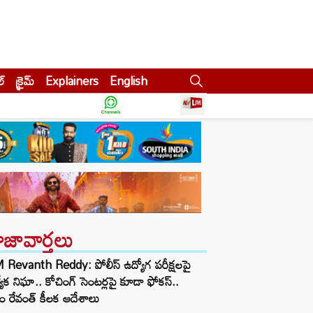
ల్
క్రైమ్
Explainers
English
ాజావార్తలు
Revanth Reddy: పోలీస్ ఉద్యోగ పరీక్షలపై
త్యేక నిఘా.. కోచింగ్ సెంటర్లపై కూడా ఫోకస్..
ం రేవంత్ కీలక ఆదేశాలు