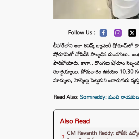
Follow Us :
బీహార్‌లోని ఆరా తనిష్క్ జ్యువెలరీ షోరూమ్‌లో దొ
షోరూమ్‌లో దోపిడీకి పాల్పడిన దుండగులు.. 
పారిపోయారు. కాగా.. దొంగలు షోరూం సిబ్బంది, 
రికార్డయ్యాయి. సోమవారం ఉదయం 10.30 గ
మాస్కులు, హెల్మెట్లు పెట్టుకుని ఐదారుగురు వ్యక
Read Also:
Somireddy: మంచి నాయకులు ఎమ్మె
Also Read
CM Revanth Reddy: పోలీస్ ఉద్యోగ పరీ