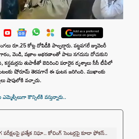
Add as a preferred
source on google
ంగలు రూ.25 కోట్ల దోపిడీకి పాల్పడ్డారు. పట్టపగలే జ్యువెలరీ
బంగారం, వెండి, వజ్రాల ఆభరణాలతో పాటు నగదును దోచుకుని
కస్టమర్లను తుపాకీతో బెదిరించి పరారైన దృశ్యాలు సీసీ టీవీలో
ంటలకు షోరూమ్ తెరవగానే ఈ ఘటన జరిగింది. ముఖాలకు
్తులు షాపులోకి వచ్చారు.
ల్సీలుగా కౌన్సిల్⁬కి వస్తున్నారు..
క్షలపై ప్రత్యేక నిఘా.. కోచింగ్ సెంటర్లపై కూడా ఫోకస్..