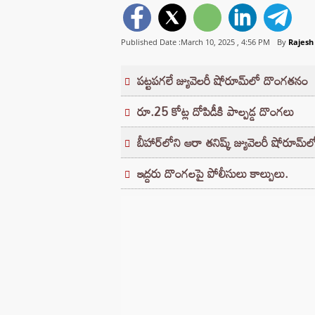
Published Date :March 10, 2025 ,
4:56 PM
By
Rajesh
పట్టపగలే జ్యువెలరీ షోరూమ్‌లో దొంగతనం
రూ.25 కోట్ల దోపిడీకి పాల్పడ్డ దొంగలు
బీహార్‌లోని ఆరా తనిష్క్ జ్యువెలరీ షోరూమ
ఇద్దరు దొంగలపై పోలీసులు కాల్పులు.