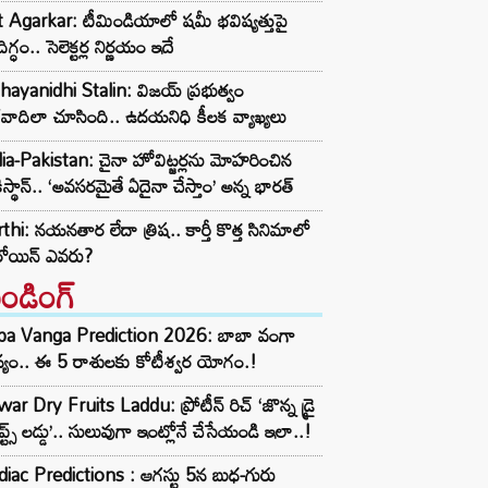
t Agarkar: టీమిండియాలో షమీ భవిష్యత్తుపై
ిగ్ధం.. సెలెక్టర్ల నిర్ణయం ఇదే
ayanidhi Stalin: విజయ్ ప్రభుత్వం
రవాదిలా చూసింది.. ఉదయనిధి కీలక వ్యాఖ్యలు
ia-Pakistan: చైనా హోవిట్జర్లను మోహరించిన
ిస్థాన్.. ‘అవసరమైతే ఏదైనా చేస్తాం’ అన్న భారత్
thi: నయనతార లేదా త్రిష.. కార్తీ కొత్త సినిమాలో
రోయిన్ ఎవరు?
రెండింగ్‌
ba Vanga Prediction 2026: బాబా వంగా
్యం.. ఈ 5 రాశులకు కోటీశ్వర యోగం.!
ar Dry Fruits Laddu: ప్రోటీన్ రిచ్ ‘జొన్న డ్రై
ూప్ట్స్ లడ్డు’.. సులువుగా ఇంట్లోనే చేసేయండి ఇలా..!
iac Predictions : ఆగస్టు 5న బుధ-గురు