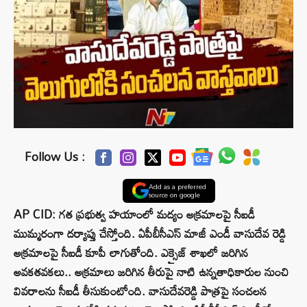
Follow Us :
Add as a preferred
source on google
AP CID: గత ప్రభుత్వ హయాంలో మద్యం అక్రమాలపై సీఐడీ
ముమ్మరంగా దర్యాప్తు చేస్తోంది. ఏపీబీసీఎస్ మాజీ ఎండీ వాసుదేవ రెడ్డి
అక్రమాలపై సీఐడీ కూపీ లాగుతోంది. ఎక్సైజ్ శాఖలో జరిగిన
అవకతవకలు.. అక్రమాలు జరిగిన తీరుపై నాటి ఉన్నతాధికారుల నుంచి
వివరాలను సీఐడీ తీసుకుంటోంది. వాసుదేవరెడ్డి పాత్రపై సంచలన