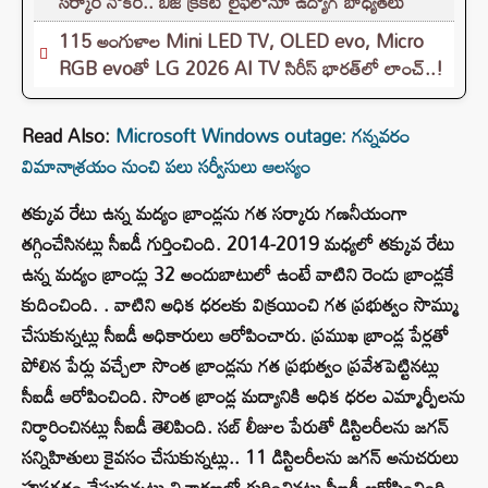
సర్కారీ నౌకరీ.. బిజీ క్రికెట్ లైఫ్‌లోనూ ఉద్యోగ బాధ్యతలు
115 అంగుళాల Mini LED TV, OLED evo, Micro
RGB evoతో LG 2026 AI TV సిరీస్ భారత్‌లో లాంచ్..!
Read Also:
Microsoft Windows outage: గన్నవరం
విమానాశ్రయం నుంచి పలు సర్వీసులు ఆలస్యం
తక్కువ రేటు ఉన్న మద్యం బ్రాండ్లను గత సర్కారు గణనీయంగా
తగ్గించేసినట్లు సీఐడీ గుర్తించింది. 2014-2019 మధ్యలో తక్కువ రేటు
ఉన్న మద్యం బ్రాండ్లు 32 అందుబాటులో ఉంటే వాటిని రెండు బ్రాండ్లకే
కుదించింది. . వాటిని అధిక ధరలకు విక్రయించి గత ప్రభుత్వం సొమ్ము
చేసుకున్నట్లు సీఐడీ అధికారులు ఆరోపించారు. ప్రముఖ బ్రాండ్ల పేర్లతో
పోలిన పేర్లు వచ్చేలా సొంత బ్రాండ్లను గత ప్రభుత్వం ప్రవేశపెట్టినట్లు
సీఐడీ ఆరోపించింది. సొంత బ్రాండ్ల మద్యానికి అధిక ధరల ఎమ్మార్పీలను
నిర్ధారించినట్లు సీఐడీ తెలిపింది. సబ్ లీజుల పేరుతో డిస్టిలరీలను జగన్
సన్నిహితులు కైవసం చేసుకున్నట్లు.. 11 డిస్టిలరీలను జగన్ అనుచరులు
హస్తగతం చేసుకున్నట్టు విచారణలో గుర్తించినట్లు సీఐడీ ఆరోపించింది.