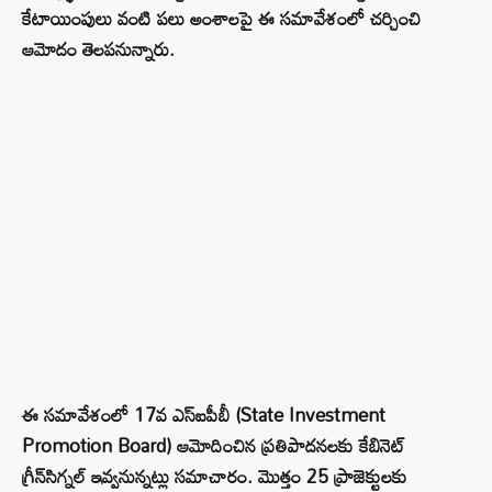
కేటాయింపులు వంటి పలు అంశాలపై ఈ సమావేశంలో చర్చించి
ఆమోదం తెలపనున్నారు.
ఈ సమావేశంలో 17వ ఎస్ఐపీబీ (State Investment
Promotion Board) ఆమోదించిన ప్రతిపాదనలకు కేబినెట్
గ్రీన్‌సిగ్నల్ ఇవ్వనున్నట్లు సమాచారం. మొత్తం 25 ప్రాజెక్టులకు