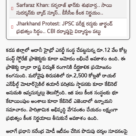
Sarfaraz Khan: సర్ఫరాజ్ ఖాన్‌‌కు శుభవార్త.. సాయి
సుదర్శన్‌కు బ్యాడ్ న్యూస్.. బీసీసీఐ కీలక నిర్ణయం..
Jharkhand Protest: JPSC పరీక్ష రద్దుకు జార్ఖండ్
ప్రభుత్వం సిద్ధం.. CBI దర్యాప్తుపై విద్యార్థుల పట్టు
కడప జిల్లాలో అదానీ హైడ్రో ఎనర్జీ సంస్థ చేపట్టనున్న రూ.12 వేల కోట్ల
పంప్డ్ స్టోరేజ్ ప్రాజెక్టుకు కూడా ఆమోదం లభించే అవకాశం ఉంది. ఈ
ప్రాజెక్టు ద్వారా రాష్ట్ర విద్యుత్ రంగానికి దీర్ఘకాలిక ప్రయోజనం
కలగనుంది. మరోవైపు తిరుపతిలో రూ.2,500 కోట్లతో రాయల్
ఎన్‌ఫీల్డ్ మోటార్‌సైకిల్ తయారీ పరిశ్రమ స్థాపనకు కూడా కేబినెట్
అనుమతి ఇవ్వనున్నట్లు తెలుస్తోంది. ఇక పలు కీలక సంస్థలకు భూ
కేటాయింపుల అంశాలు కూడా కేబినెట్ ఎజెండాలో ఉన్నాయని
సమాచారం. పారిశ్రామిక అభివృద్ధి వేగవంతం చేయడం లక్ష్యంగా
ప్రభుత్వం కీలక నిర్ణయాలు తీసుకునే అవకాశం ఉంది.
అలాగే ప్రధాని నరేంద్ర మోడీ ఇటీవల చేసిన పొదుపు చర్యల సూచనలపై