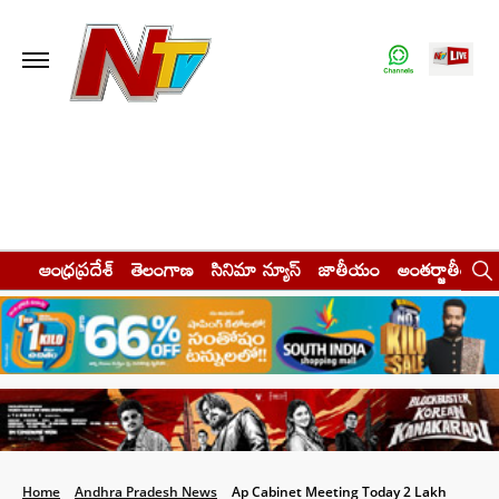
ఆంధ్రప్రదేశ్
తెలంగాణ
సినిమా న్యూస్
జాతీయం
అంతర్జాతీయం
Home
Andhra Pradesh News
Ap Cabinet Meeting Today 2 Lakh