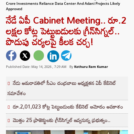
Crore Investments Reliance Data Center And Adani Projects Likely
Approved
నేడే ఏపీ Cabinet Meeting.. రూ.2
లక్షల కోట్ల పెట్టుబడులకు గ్రీన్‌సిగ్నల్..
పొదుపు చర్యలపై కీలక చర్చ!
Published Date :May 14, 2026 ,
7:29 AM
By
Kothuru Ram Kumar
నేడు అమరావతిలో సీఎం చంద్రబాబు అధ్యక్షతన ఏపీ కేబినెట్
సమావేశం
రూ.2,01,023 కోట్ల పెట్టుబడులకు కేబినెట్ ఆమోదం అవకాశం
మొత్తం 25 ప్రాజెక్టులకు గ్రీన్‌సిగ్నల్ ఇవ్వనున్న ప్రభుత్వం..