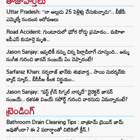
తాజావార్తలు
Uttar Pradesh: ‘‘నా అల్లుడు 25 పెళ్లిళ్లు చేసుకున్నాడు’’.. బీజేపీ
ఎమ్మెల్యే సంచలన ఆరోపణలు
Road Accident: గుంటూరులో ఘోర రోడ్డు ప్రమాదం.. మహిళా
ఐపీఎస్ కుమార్తె మృతి..
Jason Sanjay: ఇప్పటికీ నన్ను చిన్న పిల్లాడిలాగే చూస్తుంది.. అమ్మ
సంగీత గురించి జాసన్ సంజయ్ ఏం చెప్పారంటే!
Sarfaraz Khan: సర్ఫరాజ్ ఖాన్‌‌కు శుభవార్త.. సాయి సుదర్శన్‌కు
బ్యాడ్ న్యూస్.. బీసీసీఐ కీలక నిర్ణయం..
Jason Sanjay: “ఫస్ట్ గ్రీన్ సిగ్నల్ నాన్నదే” డైరెక్టర్‌ జాసన్
సంజయ్.. దళపతి విజయ్ సపోర్ట్ గురించి వారసుడు ఏమన్నాడంటే?
ట్రెండింగ్‌
Bathroom Drain Cleaning Tips : బాత్రూమ్ డ్రెయిన్ జామ్
అవుతోందా? ఈ 2 పదార్థాలతో చిటికెలో క్లీన్.!