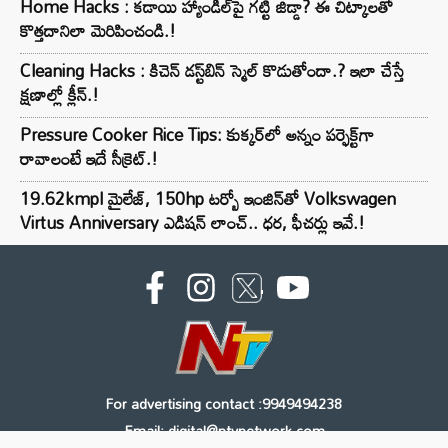
Home Hacks : కడాయి హ్యాండిల్‌పై గట్టి జిడ్డా? ఈ చిట్కాలతో
కొత్తదానిలా మెరిపించండి.!
Cleaning Hacks : కిచెన్ డస్ట్‌బిన్ స్మెల్ కొడుతోందా.? ఇలా చేస్తే
క్షణాల్లో క్లీన్.!
Pressure Cooker Rice Tips: కుక్కర్‌లో అన్నం పర్ఫెక్ట్‌గా
రావాలంటే ఇదే సీక్రెట్.!
19.62kmpl మైలేజ్, 150hp టర్బో ఇంజిన్‌తో Volkswagen
Virtus Anniversary ఎడిషన్ లాంచ్.. ధర, ఫీచర్లు ఇవే.!
For advertising contact :9949494238
Email: digital@ntvnetwork.com