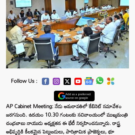
Follow Us :
Add as a preferred
source on google
AP Cabinet Meeting: నేడు అమరావతిలో కేబినెట్ సమావేశం
జరగనుంది. ఉదయం 10.30 గంటలకు సచివాలయంలో ముఖ్యమంత్రి
చంద్రబాబు నాయుడు అధ్యక్షతన ఈ భేటీ నిర్వహించనున్నారు. రాష్ట్ర
అభివృద్ధికి కీలకమైన పెట్టుబడులు, పారిశ్రామిక ప్రాజెక్టులు, భూ