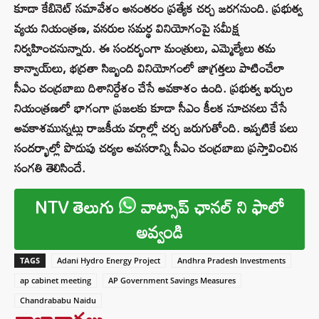
కూడా కేబినెట్ సమావేశం అనంతరం ప్రత్యేక చర్చ జరగనుంది. ప్రభుత్వ
వ్యయ నియంత్రణ, వనరుల సమర్థ వినియోగంపై సమీక్ష
నిర్వహించనున్నారు. ఈ సందర్భంగా మంత్రులు, ఎమ్మెల్యేలు తమ
కాన్వాయ్‌లు, భద్రతా సిబ్బంది వినియోగంలో జాగ్రత్తలు పాటించేలా
సీఎం చంద్రబాబు దిశానిర్దేశం చేసే అవకాశం ఉంది. ప్రభుత్వ ఖర్చుల
నియంత్రణలో భాగంగా ప్రజలకు కూడా సీఎం కీలక సూచనలు చేసే
అవకాశమున్నట్లు రాజకీయ వర్గాల్లో చర్చ జరుగుతోంది. ఇప్పటికే పలు
సందర్భాల్లో పొదుపు చర్యల అవసరాన్ని సీఎం చంద్రబాబు ప్రస్తావించిన
సంగతి తెలిసిందే.
NTV తెలుగు
వాట్సాప్ ఛానల్ ని ఫాలో
అవ్వండి
TAGS
Adani Hydro Energy Project
Andhra Pradesh Investments
ap cabinet meeting
AP Government Savings Measures
Chandrababu Naidu