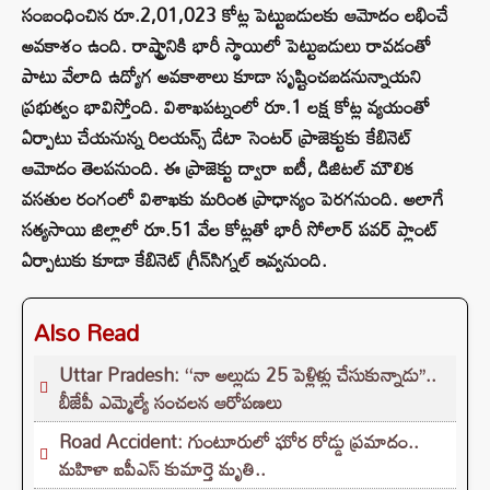
సంబంధించిన రూ.2,01,023 కోట్ల పెట్టుబడులకు ఆమోదం లభించే
అవకాశం ఉంది. రాష్ట్రానికి భారీ స్థాయిలో పెట్టుబడులు రావడంతో
పాటు వేలాది ఉద్యోగ అవకాశాలు కూడా సృష్టించబడనున్నాయని
ప్రభుత్వం భావిస్తోంది. విశాఖపట్నంలో రూ.1 లక్ష కోట్ల వ్యయంతో
ఏర్పాటు చేయనున్న రిలయన్స్ డేటా సెంటర్ ప్రాజెక్టుకు కేబినెట్
ఆమోదం తెలపనుంది. ఈ ప్రాజెక్టు ద్వారా ఐటీ, డిజిటల్ మౌలిక
వసతుల రంగంలో విశాఖకు మరింత ప్రాధాన్యం పెరగనుంది. అలాగే
సత్యసాయి జిల్లాలో రూ.51 వేల కోట్లతో భారీ సోలార్ పవర్ ప్లాంట్
ఏర్పాటుకు కూడా కేబినెట్ గ్రీన్‌సిగ్నల్ ఇవ్వనుంది.
Also Read
Uttar Pradesh: ‘‘నా అల్లుడు 25 పెళ్లిళ్లు చేసుకున్నాడు’’..
బీజేపీ ఎమ్మెల్యే సంచలన ఆరోపణలు
Road Accident: గుంటూరులో ఘోర రోడ్డు ప్రమాదం..
మహిళా ఐపీఎస్ కుమార్తె మృతి..