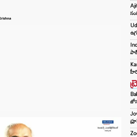
Aji
సంద
Krishna
Udh
ఉగ్
Ind
పాక
Kar
హీ
ట్
Ba
జోస
Jow
ఫ్ర
Zod