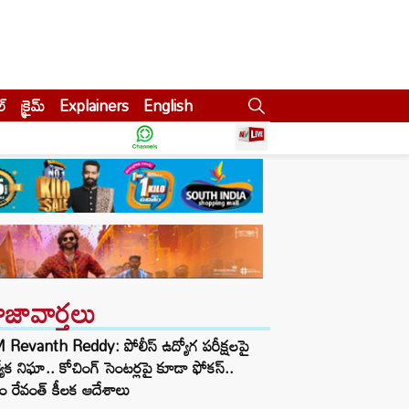
ల్
క్రైమ్
Explainers
English
ాజావార్తలు
Revanth Reddy: పోలీస్ ఉద్యోగ పరీక్షలపై
త్యేక నిఘా.. కోచింగ్ సెంటర్లపై కూడా ఫోకస్..
ం రేవంత్ కీలక ఆదేశాలు