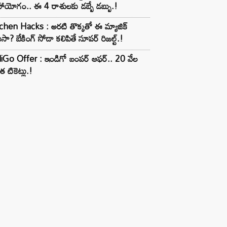
ాయోగం.. ఈ 4 రాశులకు డబ్బే డబ్బు.!
chen Hacks : అరటి తొక్కతో ఈ మ్యాజిక్
ుసా? బేకింగ్ సోడా కలిపితే సూపర్ రిజల్ట్.!
iGo Offer : ఇండిగో బంపర్ ఆఫర్.. 20 వేల
త టికెట్లు.!