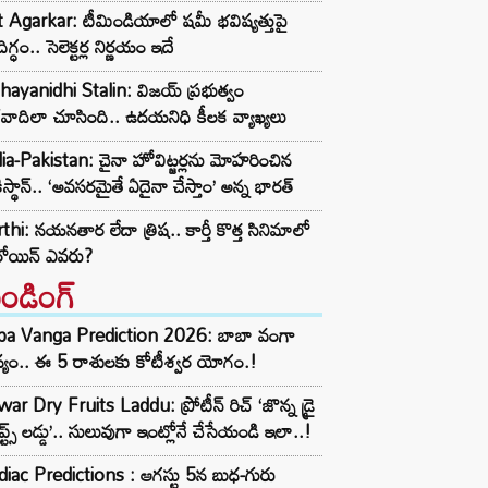
t Agarkar: టీమిండియాలో షమీ భవిష్యత్తుపై
ిగ్ధం.. సెలెక్టర్ల నిర్ణయం ఇదే
ayanidhi Stalin: విజయ్ ప్రభుత్వం
రవాదిలా చూసింది.. ఉదయనిధి కీలక వ్యాఖ్యలు
ia-Pakistan: చైనా హోవిట్జర్లను మోహరించిన
ిస్థాన్.. ‘అవసరమైతే ఏదైనా చేస్తాం’ అన్న భారత్
thi: నయనతార లేదా త్రిష.. కార్తీ కొత్త సినిమాలో
రోయిన్ ఎవరు?
రెండింగ్‌
ba Vanga Prediction 2026: బాబా వంగా
్యం.. ఈ 5 రాశులకు కోటీశ్వర యోగం.!
ar Dry Fruits Laddu: ప్రోటీన్ రిచ్ ‘జొన్న డ్రై
ూప్ట్స్ లడ్డు’.. సులువుగా ఇంట్లోనే చేసేయండి ఇలా..!
iac Predictions : ఆగస్టు 5న బుధ-గురు