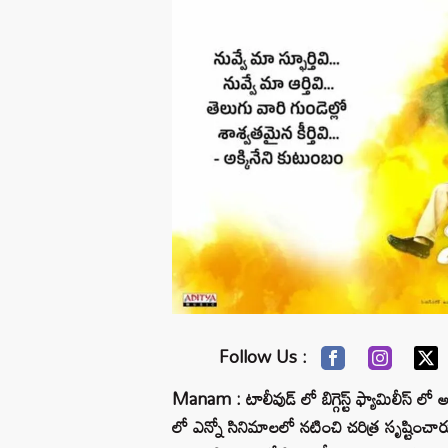
Follow Us :
Manam : టాలీవుడ్ లో బిగ్గెస్ట్ ఫ్యామిలీస్ లో అ
లో ఎన్నో సినిమాలలో నటించి చరిత్ర సృష్టించా