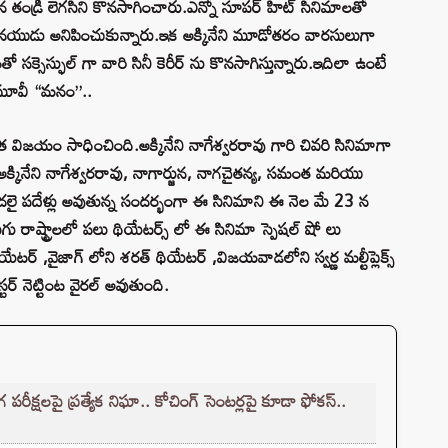
న తన తండ్రి లెగసిని కొనసాగించారు.ఎన్నో సూపర్ హిట్ సినిమాలతో
గ్గ తనయుడు అనిపించుకున్నారు.ఇక అక్కినేని మూడోతరం వారసులుగా
ో సక్సెస్ఫుల్ గా వారి సినీ కెరీర్ ను కొనసాగిస్తున్నారు.ఇదిలా ఉంటే
 మూవీ “మనం”..
విజయం సాధించింది.అక్కినేని నాగేశ్వరరావు గారి చివరి సినిమాగా
్కినేని నాగేశ్వరరావు, నాగార్జున, నాగచైతన్య, సమంత మరియు
దలై పదేళ్లు అవుతున్న సందర్భంగా ఈ సినిమాని ఈ నెల మే 23 న
ుగు రాష్ట్రాలలో పలు థియేటర్స్ లో ఈ సినిమా స్పెషల్ షో లు
్ ,వైజాగ్ లోని శరత్ థియేటర్ ,విజయవాడలోని స్వర్ణ మల్టీప్లెక్స్
టర్ నెట్టింట వైరల్ అవుతుంది.
క్షలపై ప్రత్యేక నిఘా.. కోచింగ్ సెంటర్లపై కూడా ఫోకస్..