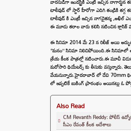
వారసుడిగా ఇండస్ట్రీకి ఎంట్రీ ఇచ్చిన నాగార్జు
టాలీవుడ్ లో స్టార్ హీరోగా ఎదిగి తండ్రికి త
టాలీవుడ్ కి ఎంట్రీ ఇచ్చిన నాగచైతన్య ,అఖిల్ ఎంత
ఈ మూడు తరాల వారు కలిసి నటించిన క్లాసిక్
ఈ సినిమా 2014 మే 23 న రిలీజ్ అయి అద్భుత 
“మనం” సినిమా నిలిచిపోయింది.ఈ సినిమాలో అక
శ్రేయ కీలక పాత్రల్లో నటించారు.ఈ మూవీ విడు
మరోసారి థియేటర్స్ కు తీసుకు వస్తున్నారు. తెల
వేయనున్నారు.హైదరాబాద్ లో దేవి 70mm థియేటర
లో ఇప్పటికే బుకింగ్ ప్రారంభం అయినట్లు ఓ పోస్
Also Read
CM Revanth Reddy: పోలీస్ ఉద్యోగ పరీ
సీఎం రేవంత్ కీలక ఆదేశాలు