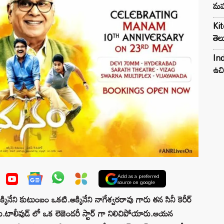
మహ
Kit
తెల
Ind
ఉచి
Add as a preferred
source on google
క్కినేని కుటుంబం ఒకటి.అక్కినేని నాగేశ్వరరావు గారు తన సినీ కెరీర్
రు.టాలీవుడ్ లో ఒక లెజెండరీ స్టార్ గా నిలిచిపోయారు.ఆయన