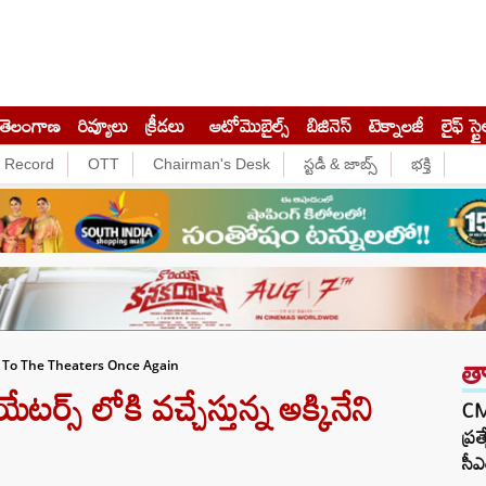
తెలంగాణ
రివ్యూలు
క్రీడలు
ఆటోమొబైల్స్
బిజినెస్‌
టెక్నాలజీ
లైఫ్ స్టై
e Record
OTT
Chairman's Desk
స్టడీ & జాబ్స్
భక్తి
త
 To The Theaters Once Again
స్ లోకి వచ్చేస్తున్న అక్కినేని
CM 
ప్ర
సీఎ