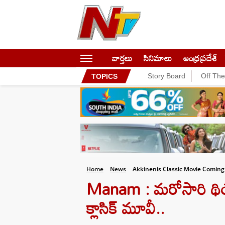
వార్తలు
సినిమాలు
ఆంధ్రప్రదేశ్
Story Board
Off Th
TOPICS
Home
News
Akkinenis Classic Movie Coming
Manam : మరోసారి థియేటర్
క్లాసిక్ మూవీ..