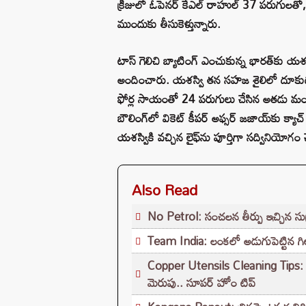
క్రీజులో ఓపెనర్ కేఎల్ రాహుల్ 37 పరుగులతో,
ముందుకు తీసుకెళ్తున్నారు.
టాస్ గెలిచి బ్యాటింగ్ ఎంచుకున్న భారత్‌కు యశ
అందించారు. యశస్వి తన సహజ శైలిలో దూకుడుగా
ఫోర్ల సాయంతో 24 పరుగులు చేసిన అతడు మంచ
బౌలింగ్‌లో వికెట్ కీపర్ అఫ్సర్ జజాయ్‌కు క్
యశస్వికి వచ్చిన లైఫ్‌ను పూర్తిగా సద్వినియో
Also Read
No Petrol: సంచలన తీర్పు ఇచ్చిన సుప్రీం
Team India: లంకలో అడుగుపెట్టిన గిల
Copper Utensils Cleaning Tips: రాగి
మెరుపు.. సూపర్ హోం టిప్