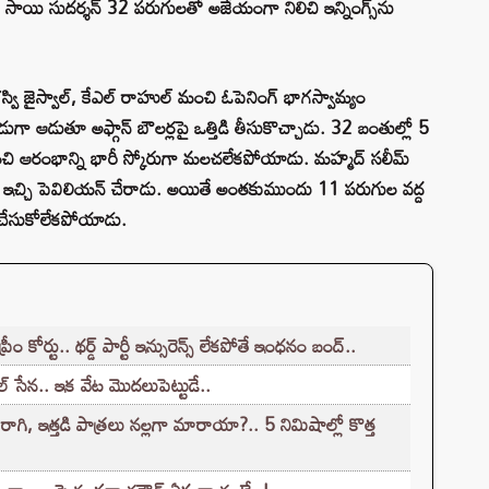
 సాయి సుదర్శన్ 32 పరుగులతో అజేయంగా నిలిచి ఇన్నింగ్స్‌ను
స్వి జైస్వాల్, కేఎల్ రాహుల్ మంచి ఓపెనింగ్ భాగస్వామ్యం
 ఆడుతూ అఫ్గాన్ బౌలర్లపై ఒత్తిడి తీసుకొచ్చాడు. 32 బంతుల్లో 5
ి ఆరంభాన్ని భారీ స్కోరుగా మలచలేకపోయాడు. మహ్మద్ సలీమ్
యాచ్ ఇచ్చి పెవిలియన్ చేరాడు. అయితే అంతకుముందు 11 పరుగుల వద్ద
గం చేసుకోలేకపోయాడు.
 కోర్టు.. థర్డ్ పార్టీ ఇన్సురెన్స్ లేకపోతే ఇంధనం బంద్..
్ సేన.. ఇక వేట మొదలుపెట్టుడే..
, ఇత్తడి పాత్రలు నల్లగా మారాయా?.. 5 నిమిషాల్లో కొత్త