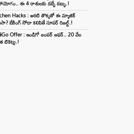
ాయోగం.. ఈ 4 రాశులకు డబ్బే డబ్బు.!
chen Hacks : అరటి తొక్కతో ఈ మ్యాజిక్
ుసా? బేకింగ్ సోడా కలిపితే సూపర్ రిజల్ట్.!
iGo Offer : ఇండిగో బంపర్ ఆఫర్.. 20 వేల
త టికెట్లు.!