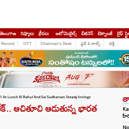
తెలంగాణ
రివ్యూలు
క్రీడలు
ఆటోమొబైల్స్
బిజినెస్‌
టెక్నాలజీ
లైఫ్ స్టై
e Record
OTT
Chairman's Desk
స్టడీ & జాబ్స్
భక్తి
త
 1 At Lunch Kl Rahul And Sai Sudharsan Steady Innings
క్.. ఆచితూచి ఆడుతున్న భారత
Kar
హీ
No 