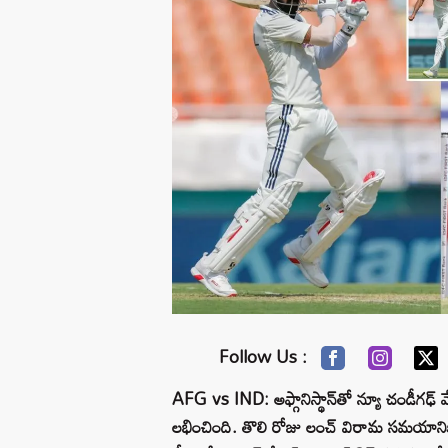
Follow Us :
AFG vs IND: అఫ్గానిస్థాన్‌తో న్యూ చండీగఢ్ వ
లభించింది. తొలి రోజు లంచ్ విరామ సమయానికి 