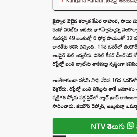
Kangana Ranaut: త్రిషపై ఉదయనిధి 
జైస్వాల్ ఔటైన తర్వాత కేఎల్ రాహుల్, సాయి సుదర
రెండో వికెట్‌కు అజేయ భాగస్వామ్యాన్ని నెలక
సుదర్శన్ 49 బంతుల్లో 6 ఫోర్ల సాయంతో 32 పరు
భారత్‌కు కలిసి వచ్చింది. 11వ ఓవర్‌లో జియౌర్ ర
అంపైర్ ఔట్ ఇవ్వలేదు. వికెట్ కీపర్ డీఆర్‌ఎస్
రిప్లేల్లో బంతి బ్యాట్‌ను తాకినట్లు స్పష్టంగా కనిప
అంతేకాకుండా సలీమ్ సాఫి వేసిన 16వ ఓవర్‌లో రాహ
వెళ్లలేదు. రిప్లేల్లో బంతి వికెట్లను తాకే అవ
వ్యక్తిగత స్కోరు వద్ద స్లిప్‌లో క్యాచ్ డ్రాప్ క
సాధించాడు. జియౌర్ రెహ్మాన్, అజ్మతుల్లా ఒమర్జాయ
NTV తెలుగు