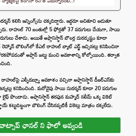
వ్యాఖ్యలపై కంగనా రనౌత్ ఏమన్నారంటే..!
్శన్ కలిసి ఇన్నింగ్స్‌ను చక్కదిద్దారు. ఇద్దరూ ఆచితూచి ఆడుతూ
ొల్పారు. రాహుల్ 70 బంతుల్లో 5 ఫోర్లతో 37 పరుగులు చేయగా, సాయి
గులు చేశాడు. అయితే అఫ్గానిస్థాన్ బౌలర్ల దురదృష్టం కూడా
ెహ్మాన్ బౌలింగ్‌లో కేఎల్ రాహుల్ బ్యాట్ ఎడ్జ్ ఇచ్చినట్లు కనిపించినా
 కోరకపోవడంతో అఫ్గాన్ జట్టు మంచి అవకాశాన్ని కోల్పోయింది. తర్వాత
ించింది.
ుల్‌పై ఎల్బీడబ్ల్యూ అవకాశం వచ్చినా అఫ్గానిస్థాన్ డీఆర్‌ఎస్‌కు
కాశం ఉన్నట్లు కనిపించింది. మరోవైపు సాయి సుదర్శన్ కూడా 20 పరుగుల
ారణంగా లైఫ్ పొందాడు. అఫ్గానిస్థాన్ తరఫున మహ్మద్ సలీమ్ ఒక్క వికెట్
్ కట్టుదిట్టంగా బౌలింగ్ చేసినప్పటికీ వికెట్లు మాత్రం దక్కలేదు.
వాట్సాప్ ఛానల్ ని ఫాలో అవ్వండి