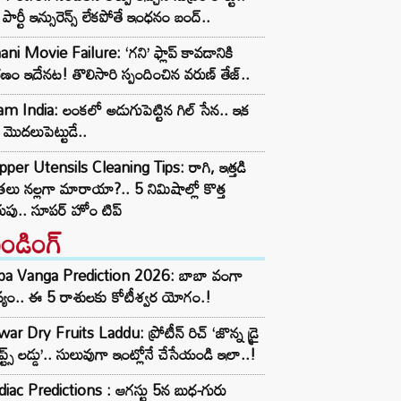
డ్ పార్టీ ఇన్సురెన్స్ లేకపోతే ఇంధనం బంద్..
ni Movie Failure: ‘గని’ ఫ్లాప్‌ కావడానికి
ణం ఇదేనట! తొలిసారి స్పందించిన వరుణ్ తేజ్..
m India: లంకలో అడుగుపెట్టిన గిల్ సేన.. ఇక
 మొదలుపెట్టుడే..
per Utensils Cleaning Tips: రాగి, ఇత్తడి
్రలు నల్లగా మారాయా?.. 5 నిమిషాల్లో కొత్త
ుపు.. సూపర్ హోం టిప్
రెండింగ్‌
ba Vanga Prediction 2026: బాబా వంగా
్యం.. ఈ 5 రాశులకు కోటీశ్వర యోగం.!
ar Dry Fruits Laddu: ప్రోటీన్ రిచ్ ‘జొన్న డ్రై
ూప్ట్స్ లడ్డు’.. సులువుగా ఇంట్లోనే చేసేయండి ఇలా..!
iac Predictions : ఆగస్టు 5న బుధ-గురు