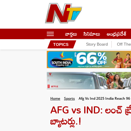
వార్తలు
సినిమాలు
ఆంధ్రప్రదేశ్
Story Board
Off Th
TOPICS
Home
Sports
Afg Vs Ind 2025 India Reach 96
AFG vs IND: లంచ్ బ్రే
బ్యాటర్లు.!