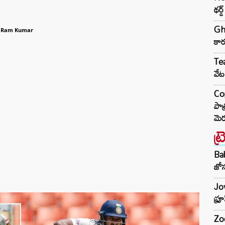
థర్
Gha
 Ram Kumar
కార
Tea
వేట
Cop
పాత
మెర
ట్
Ba
జోస
Jow
ఫ్ర
Zod