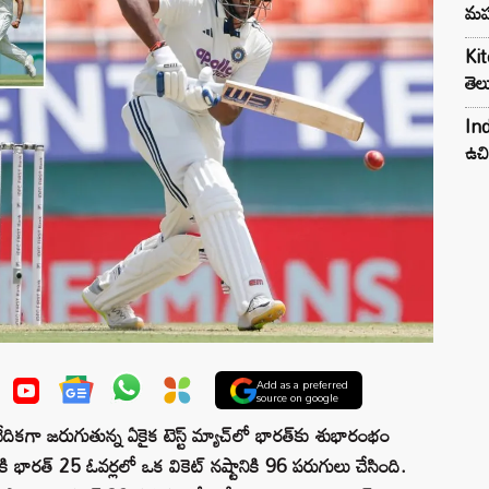
మహ
Kit
తెల
Ind
ఉచి
Add as a preferred
source on google
ేదికగా జరుగుతున్న ఏకైక టెస్ట్ మ్యాచ్‌లో భారత్‌కు శుభారంభం
భారత్ 25 ఓవర్లలో ఒక వికెట్ నష్టానికి 96 పరుగులు చేసింది.