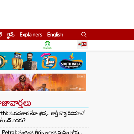
ల్
క్రైమ్
Explainers
English
ాజావార్తలు
thi: నయనతార లేదా త్రిష.. కార్తీ కొత్త సినిమాలో
రోయిన్ ఎవరు?
Petrol: సంచలన తీర్పు ఇచ్చిన సుప్రీం కోర్టు..