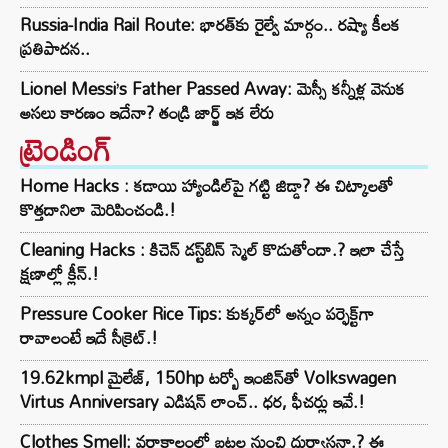
Russia-India Rail Route: భారత్‌కు రైల్వే మార్గం.. రష్యా కీలక
ప్రతిపాదన..
Lionel Messi’s Father Passed Away: మెస్సీ కన్నీళ్ల వెనుక
అసలు కారణం ఇదేనా? తండ్రి జార్జ్ ఇక లేరు
ట్రెండింగ్‌
Home Hacks : కడాయి హ్యాండిల్‌పై గట్టి జిడ్డా? ఈ చిట్కాలతో
కొత్తదానిలా మెరిపించండి.!
Cleaning Hacks : కిచెన్ డస్ట్‌బిన్ స్మెల్ కొడుతోందా.? ఇలా చేస్తే
క్షణాల్లో క్లీన్.!
Pressure Cooker Rice Tips: కుక్కర్‌లో అన్నం పర్ఫెక్ట్‌గా
రావాలంటే ఇదే సీక్రెట్.!
19.62kmpl మైలేజ్, 150hp టర్బో ఇంజిన్‌తో Volkswagen
Virtus Anniversary ఎడిషన్ లాంచ్.. ధర, ఫీచర్లు ఇవే.!
Clothes Smell: వర్షాకాలంలో బట్టల నుంచి దుర్వాసనా.? ఈ