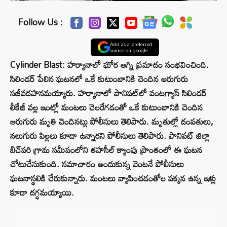
Follow Us :
Add as a preferred
source on google
Cylinder Blast: హర్యానాలో ఘోర అగ్ని ప్రమాదం సంభవించింది.
సిలిండర్ పేలిన ఘటనలో ఒకే కుటుంబానికి చెందిన ఆరుగురు
సజీవదహనమయ్యారు. హర్యానాలో పానిపట్‌లో వంటగ్యాస్ సిలిండర్
లీకేజీ వల్ల ఇంట్లో మంటలు చెలరేగడంతో ఒకే కుటుంబానికి చెందిన
ఆరుగురు మృతి చెందినట్లు పోలీసులు తెలిపారు. మృతుల్లో దంపతులు,
నలుగురు పిల్లలు కూడా ఉన్నారని పోలీసులు తెలిపారు. పానిపట్ జిల్లా
బిచ్‌పరి గ్రామ సమీపంలోని తహసీల్ క్యాంపు ప్రాంతంలో ఈ ఘటన
చోటుచేసుకుంది. సమాచారం అందుకున్న వెంటనే పోలీసులు
ఘటనాస్థలికి చేరుకున్నారు. మంటలు వ్యాపించడంతోల పక్కన ఉన్న ఇళ్లు
కూడా దగ్ధమయ్యాయి.