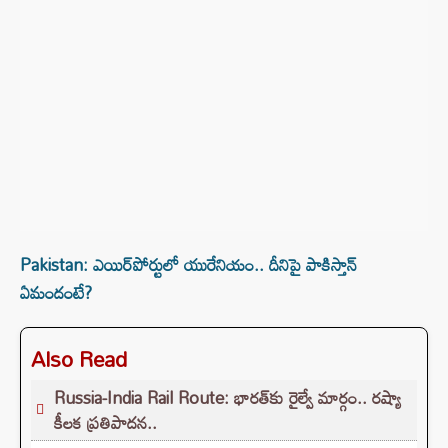
Pakistan: ఎయిర్‌పోర్టులో యురేనియం.. దీనిపై పాకిస్తాన్
ఏమందంటే?
Also Read
Russia-India Rail Route: భారత్‌కు రైల్వే మార్గం.. రష్యా
కీలక ప్రతిపాదన..