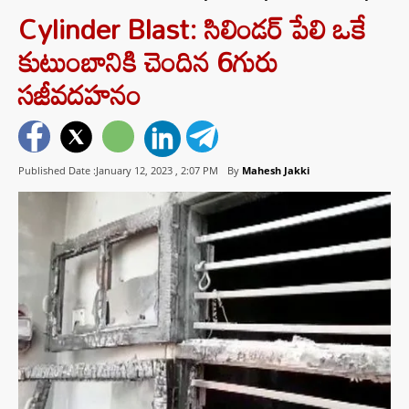
Cylinder Blast: సిలిండర్ పేలి ఒకే
కుటుంబానికి చెందిన 6గురు
సజీవదహనం
Published Date :January 12, 2023 ,
2:07 PM
By
Mahesh Jakki