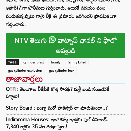
అఫాన్​(7)గా పోలీసులు గుర్తించారు. అయితే ఉదయం వంట
వండుతున్నప్పుటు గ్యాస్​ లీకై ఈ ప్రమాదం జరిగిందని ప్రాథమికంగా
గుర్తించారు.
NTV తెలుగు
వాట్సాప్ ఛానల్ ని ఫాలో
అవ్వండి
TAGS
cylinder blast
family
family killed
gas cylinder explosion
gas cylinder leak
తాజావార్తలు
OTR : తెలంగాణ బీజేపీకి కొత్త సారథి? మళ్లీ బండి సంజయ్‌కే
పగ్గాలు!
Story Board : బంగ్లా మరో పాకిస్తాన్ లా మారుతుందా..?
Indiramma Houses: ఇందిరమ్మ ఇండ్లకు ఫుల్ డిమాండ్..
7,340 ఇళ్లకు 35 వేల దరఖాస్తులు!