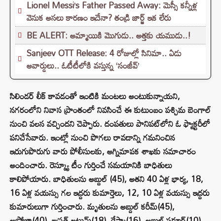
Lionel Messi’s Father Passed Away: మెస్సీ కన్నీళ్ల
వెనుక అసలు కారణం ఇదేనా? తండ్రి జార్జ్ ఇక లేరు
BE ALERT: అమ్మాయికి మొగుడు.. అత్తకు యముడు..!
Sanjeev OTT Release: 4 రోజుల్లో సినిమా.. ఏడు
అవార్డులు.. ఓటీటీలోకి వస్తున్న ‘సంజీవ్’
సిలిండర్ లీక్ కావడంతో ఇంటికి మంటలు అంటుకున్నాయని,
నగరంలోని నివాస ప్రాంతంలో నివసించే ఈ కుటుంబం పశ్చిమ బెంగాల్
నుంచి వలస వచ్చిందని చెప్పారు. దంపతులు పానిపట్‌లోని ఓ ఫ్యాక్టరీలో
పనిచేసేవారు. ఇంట్లో నుంచి పొగలు రావడాన్ని గమనించిన
ఇరుగుపొరుగు వారు పోలీసులకు, అగ్నిమాపక శాఖకు సమాచారం
అందించారు. రెస్క్యూ టీం గుర్తించే సమయానికి బాధితులు
కాలిపోయారు. బాధితులను అబ్దుల్ (45), అతని 40 ఏళ్ల భార్య, 18,
16 ఏళ్ల వయస్సు గల ఇద్దరు కుమార్తెలు, 12, 10 ఏళ్ల వయస్సు ఇద్దరు
కుమారులుగా గుర్తించారు. మృతులను అబ్దుల్​ కరీమ్​(45),
అఫ్రోజా(40), ఇష్రత్ ఖటుమ్(18), రేష్మా(16), అబ్దుల్ షకూర్(10),