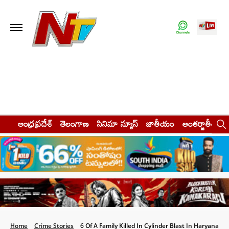
ఆంధ్రప్రదేశ్
తెలంగాణ
సినిమా న్యూస్
జాతీయం
అంతర్జాతీయం
Home
Crime Stories
6 Of A Family Killed In Cylinder Blast In Haryana