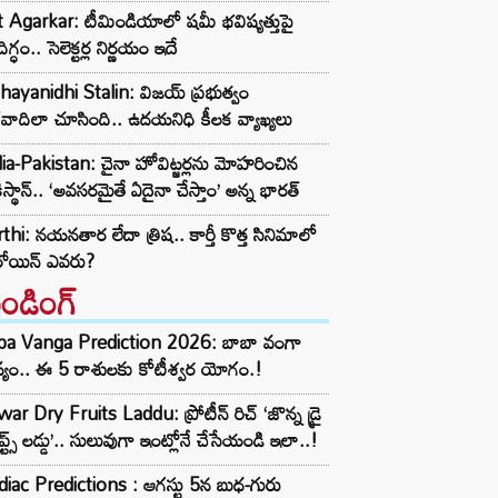
t Agarkar: టీమిండియాలో షమీ భవిష్యత్తుపై
ిగ్ధం.. సెలెక్టర్ల నిర్ణయం ఇదే
ayanidhi Stalin: విజయ్ ప్రభుత్వం
రవాదిలా చూసింది.. ఉదయనిధి కీలక వ్యాఖ్యలు
ia-Pakistan: చైనా హోవిట్జర్లను మోహరించిన
ిస్థాన్.. ‘అవసరమైతే ఏదైనా చేస్తాం’ అన్న భారత్
thi: నయనతార లేదా త్రిష.. కార్తీ కొత్త సినిమాలో
రోయిన్ ఎవరు?
రెండింగ్‌
ba Vanga Prediction 2026: బాబా వంగా
్యం.. ఈ 5 రాశులకు కోటీశ్వర యోగం.!
ar Dry Fruits Laddu: ప్రోటీన్ రిచ్ ‘జొన్న డ్రై
ూప్ట్స్ లడ్డు’.. సులువుగా ఇంట్లోనే చేసేయండి ఇలా..!
iac Predictions : ఆగస్టు 5న బుధ-గురు