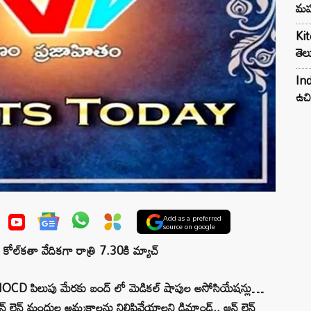
మహ
Kit
తెల
Ind
ఉచి
Add as a preferred
source on google
ోల్‌కతా వేదికగా రాత్రి 7.30కి మ్యాచ్‌
బంద్.. ​AIOCD పిలుపు మేరకు బంద్‌ లో మెడికల్ షాపుల అసోసియేషన్లు…
్ లైన్ మందుల అమ్మకాలను నిలిపివేయాలని డిమాండ్.. ఆన్ లైన్