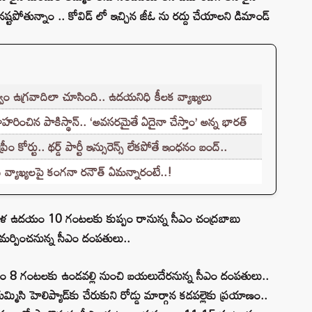
టపోతున్నాం .. కోవిడ్ లో ఇచ్చిన జీఓ ను రద్దు చేయాలని డిమాండ్
ం ఉగ్రవాదిలా చూసింది.. ఉదయనిధి కీలక వ్యాఖ్యలు
హరించిన పాకిస్థాన్.. ‘అవసరమైతే ఏదైనా చేస్తాం’ అన్న భారత్
 కోర్టు.. థర్డ్ పార్టీ ఇన్సురెన్స్ లేకపోతే ఇంధనం బంద్..
వ్యాఖ్యలపై కంగనా రనౌత్ ఏమన్నారంటే..!
ఇవాళ ఉదయం 10 గంటలకు కుప్పం రానున్న సీఎం చంద్రబాబు
 సమర్పించనున్న సీఎం దంపతులు..
యం 8 గంటలకు ఉండవల్లి నుంచి బయలుదేరనున్న సీఎం దంపతులు..
హెలిప్యాడ్‌కు చేరుకుని రోడ్డు మార్గాన కడపల్లెకు ప్రయాణం..