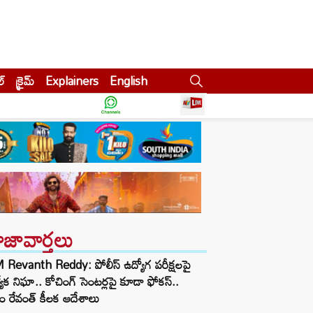
ల్
క్రైమ్
Explainers
English
ాజావార్తలు
Revanth Reddy: పోలీస్ ఉద్యోగ పరీక్షలపై
త్యేక నిఘా.. కోచింగ్ సెంటర్లపై కూడా ఫోకస్..
ం రేవంత్ కీలక ఆదేశాలు