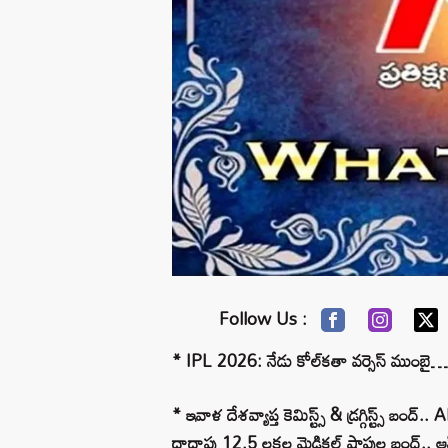
Follow Us :
* IPL 2026: నేడు కోల్‌కతా వర్సెస్‌ ముంబై… క
* ఇవాళ దేశవ్యాప్త కెమిస్ట్స్ & డ్రగ్గిస్ట్స్ 
దాదాపు 12.5 లక్షల మెడికల్ షాపుల బంద్.. ఆన