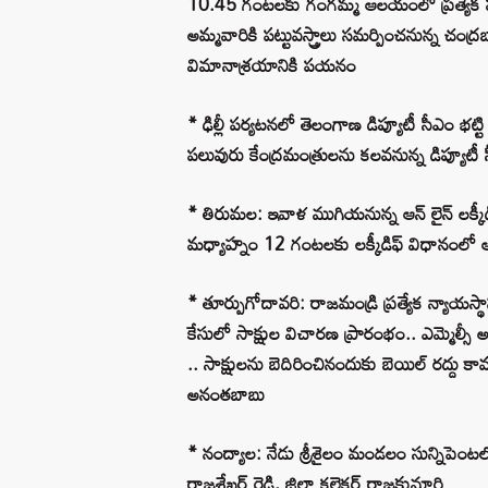
10.45 గంటలకు గంగమ్మ ఆలయంలో ప్రత్యేక పూ
అమ్మవారికి పట్టువస్త్రాలు సమర్పించనున్న చ
విమానాశ్రయానికి పయనం
* ఢిల్లీ పర్యటనలో తెలంగాణ డిప్యూటీ సీఎం భట్టి
పలువురు కేంద్రమంత్రులను కలవనున్న డిప్యూటీ
* తిరుమల: ఇవాళ ముగియనున్న ఆన్ లైన్ లక్కీడిఫ్ 
మధ్యాహ్నం 12 గంటలకు లక్కీడిఫ్ విధానంలో ఆగస
* తూర్పుగోదావరి: రాజమండ్రి ప్రత్యేక న్యాయస్
కేసులో సాక్షుల విచారణ ప్రారంభం.. ఎమ్మెల్సీ
.. సాక్షులను బెదిరించినందుకు బెయిల్ రద్దు కా
అనంతబాబు
* నంద్యాల: నేడు శ్రీశైలం మండలం సున్నిపెంటలో ప
రాజశేఖర్ రెడ్డి, జిల్లా కలెక్టర్ రాజకుమారి