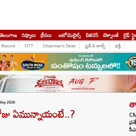
తెలంగాణ
రివ్యూలు
క్రీడలు
ఆటోమొబైల్స్
బిజినెస్‌
టెక్నాలజీ
లైఫ్ స్టై
e Record
OTT
Chairman's Desk
స్టడీ & జాబ్స్
భక్తి
త
May 2026
జు ఏమున్నాయంటే..?
CM 
ప్ర
సీఎ