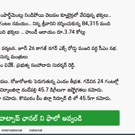
పార్ట్‌మెంట్లు నిండిపోయి వెలుపల క్యూలైన్లలో వేచివున్న భక్తులు..
ి 24 గంటల సమయం.. నిన్న శ్రీవారిని దర్శించుకున్న 84,315 మంది
ంది భక్తులు .. హుండీ ఆదాయం రూ.3.74 కోట్లు
ల పర్యటన. జూన్ 2న కాగజ్ నగర్ ఎక్స్ రోడ్డు వంజరి వద్ద సీఎం సభ.
ానున్న మంత్రులు
్డం వివేక్. ప్రభుత్వ సలహాదారు సుదర్శన్ రెడ్డి.
ండలు. రోజురోజుకు పెరుగుతున్న ఎండల తీవ్రత. గడిచిన 24 గంటల్లో
చిర్యాలజిల్లా దండేపల్లి 45.7 డిగ్రీలుగా ఉష్ణోగ్రతలు నమోదు.
ుగా నమోదు. కొమురం బీం జిల్లా సిర్పూర్ టి లో 45.5గా నమోదు.
వాట్సాప్ ఛానల్ ని ఫాలో అవ్వండి
international
national