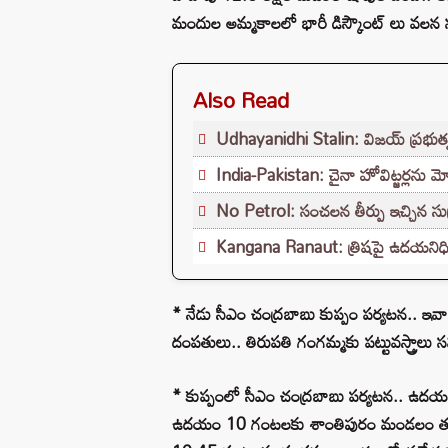
మందుల అమ్మకాలలో భారీ డిస్కౌంట్ లు వలన నష్
Also Read
Udhayanidhi Stalin: విజయ్ ప్రభుత్వ
India-Pakistan: చైనా హోవిట్జర్లను మో
No Petrol: సంచలన తీర్పు ఇచ్చిన సుప్రీం
Kangana Ranaut: త్రిషపై ఉదయనిధి 
* నేడు సీఎం చంద్రబాబు కుప్పం పర్యటన.. 
దంపతులు.. తిరుపతి గంగమ్మకు పట్టువస్త్రాలు
* కుప్పంలో సీఎం చంద్రబాబు పర్యటన.. ఉద
ఉదయం 10 గంటలకు శాంతిపురం మండలం తుమ్మిసి 