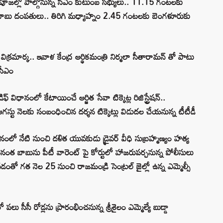
జల్లో పాల్గొనున్న సీఎం కుటుంబ సభ్యులు.. 11.15 గంటలకు
ంద్రబాబు దంపతులు.. తిరిగి మధ్యాహ్నం 2.45 గంటలకు బెంగళూరుకు
 విక్రమార్క.. ఇవాళ కేంద్ర ఆర్థికమంత్రి నిర్మలా సీతారామన్ తో పాటు
 సీఎం
విధానంలో కేటాయించే ఆర్జిత సేవా టిక్కెట్ల రిజిస్ట్రేషన్..
్టు నెలకు సంబంధించిన దర్శన టిక్కెట్లు విడుదల చేయనున్న టీటీడీ
థానంలో నేటి నుంచి దళిత యువకుడు డ్రైవర్ వీధి సుబ్రహ్మణ్యం హత్య
 అనంత బాబును పీటీ వారెంట్ పై కోర్టులో హాజరుపర్చనున్న పోలీసులు
వడంతో గత నెల 25 నుంచి రాజమండ్రి సెంట్రల్ జైల్లో ఉన్న ఎమ్మెల్సీ
లు సీసీ రోడ్లను ప్రారంభించనున్న శ్రీశైలం ఎమ్మెల్యే బుడ్డా