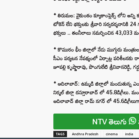
* తిరుమల: వైకుంఠం క్యూకాంప్లెక్స్ లోని అన్ని కం
టోకెన్ లేని భక్తులకు శ్రీవారి సర్వదర్శనానిక
భక్తులు .. తలనీలాలు సమర్పించిన 43,033 మ
* కొమురం భీం జిల్లాలో నేడు ముగ్గురు మంత్రు
సీఎం పర్యటన నేపథ్యంలో ఏర్పాట్ల పరిశీలనకు ర
జూపల్లి కృష్ణారావు, పొంగులేటి శ్రీనివాసరెడ్డి, గడ
* ఆదిలాబాద్: ఉమ్మడి జిల్లాలో మండుతున్న ఎ
నిర్మల్ జిల్లా దస్తూరాబాద్ లో 45.8డిగ్రీలు. మం
ఆదిలాబాద్ జిల్లా రామ్ నగర్ లో 45.6డిగ్రీల
NTV తెలుగు
TAGS
Andhra Pradesh
cinema
india