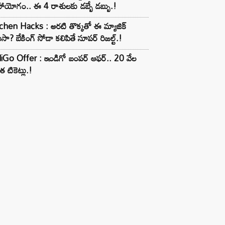
ాయోగం.. ఈ 4 రాశులకు డబ్బే డబ్బు.!
chen Hacks : అరటి తొక్కతో ఈ మ్యాజిక్
ుసా? బేకింగ్ సోడా కలిపితే సూపర్ రిజల్ట్.!
iGo Offer : ఇండిగో బంపర్ ఆఫర్.. 20 వేల
త టికెట్లు.!