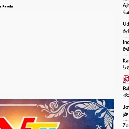
Aji
r Ravula
సంద
Udh
ఉగ్
Ind
పాక
Kar
హీ
ట్
Ba
జోస
Jow
ఫ్ర
Zod