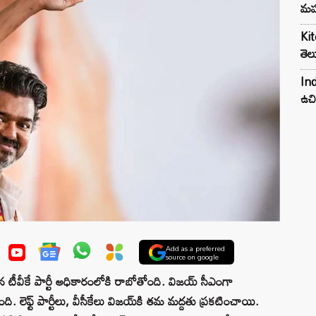
మహ
Kit
తెల
Ind
ఉచి
Add as a preferred
source on google
ీవీకే పార్టీ అధికారంలోకి రాబోతోంది. విజయ్ సీఎంగా
. లెఫ్ట్ పార్టీలు, వీసీకేలు విజయ్‌కి తమ మద్దతు ప్రకటించాయి.