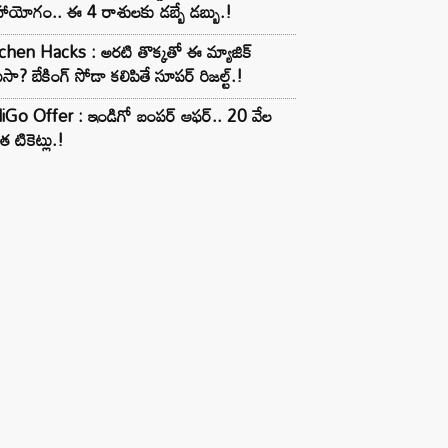
ాయోగం.. ఈ 4 రాశులకు డబ్బే డబ్బు.!
chen Hacks : అరటి తొక్కతో ఈ మ్యాజిక్
ుసా? బేకింగ్ సోడా కలిపితే సూపర్ రిజల్ట్.!
iGo Offer : ఇండిగో బంపర్ ఆఫర్.. 20 వేల
త టికెట్లు.!