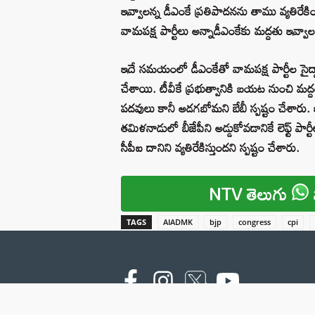
ఇవ్వాలన్న డీఎంకే ప్రతిపాదనను తాము వ్యతిరేకించడ
వామపక్ష పార్టీలు అన్నాడీఎంకేకు మద్దతు ఇవ్వ
ఇదే సమయంలో డీఎంకేతో వామపక్ష పార్టీల సైద
చేశాయి. టీవీకే ప్రభుత్వానికి బయట నుంచి మద్ద
పదవులు కానీ అడగబోమని బేబీ స్పష్టం చేశా
తమిళనాడులో బీజేపీని అడ్డుకోవడానికే లెఫ్ట్ పార్
సీపీఐ దానిని వ్యతిరేకిస్తుందని స్పష్టం చేశారు.
NTV తెలుగు
TAGS
AIADMK
bjp
congress
cpi