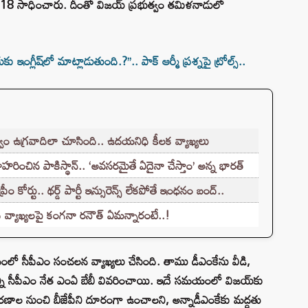
ఫిగర్ 118 సాధించారు. దీంతో విజయ్ ప్రభుత్వం తమిళనాడులో
ంగ్లీష్‌లో మాట్లాడుతుంది.?’’.. పాక్ ఆర్మీ ప్రశ్నపై ట్రోల్స్..
ం ఉగ్రవాదిలా చూసింది.. ఉదయనిధి కీలక వ్యాఖ్యలు
హరించిన పాకిస్థాన్.. ‘అవసరమైతే ఏదైనా చేస్తాం’ అన్న భారత్
 కోర్టు.. థర్డ్ పార్టీ ఇన్సురెన్స్ లేకపోతే ఇంధనం బంద్..
వ్యాఖ్యలపై కంగనా రనౌత్ ఏమన్నారంటే..!
సీపీఎం సంచలన వ్యాఖ్యలు చేసింది. తాము డీఎంకేను వీడి,
్ని సీపీఎం నేత ఎంఏ బేబీ వివరించాయి. ఇదే సమయంలో విజయ్‌కు
కరణాల నుంచి బీజేపీని దూరంగా ఉంచాలని, అన్నాడీఎంకేకు మద్దతు