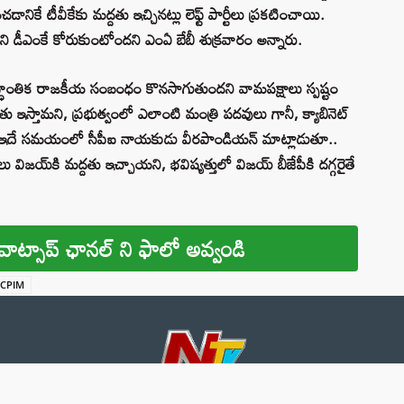
ానికే టీవీకేకు మద్దతు ఇచ్చినట్లు లెఫ్ట్ పార్టీలు ప్రకటించాయి.
ాలని డీఎంకే కోరుకుంటోందని ఎంఏ బేబీ శుక్రవారం అన్నారు.
్ధాంతిక రాజకీయ సంబంధం కొనసాగుతుందని వామపక్షాలు స్పష్టం
తు ఇస్తామని, ప్రభుత్వంలో ఎలాంటి మంత్రి పదవులు గానీ, క్యాబినెట్
రు. ఇదే సమయంలో సీపీఐ నాయకుడు వీరపాండియన్ మాట్లాడుతూ..
టీలు విజయ్‌కి మద్దతు ఇచ్చాయని, భవిష్యత్తులో విజయ్ బీజేపీకి దగ్గరైతే
వాట్సాప్ ఛానల్ ని ఫాలో అవ్వండి
CPIM