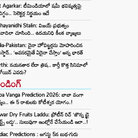
t Agarkar: టీమిండియాలో షమీ భవిష్యత్తుపై
ిగ్ధం.. సెలెక్టర్ల నిర్ణయం ఇదే
ayanidhi Stalin: విజయ్ ప్రభుత్వం
రవాదిలా చూసింది.. ఉదయనిధి కీలక వ్యాఖ్యలు
ia-Pakistan: చైనా హోవిట్జర్లను మోహరించిన
ిస్థాన్.. ‘అవసరమైతే ఏదైనా చేస్తాం’ అన్న భారత్
thi: నయనతార లేదా త్రిష.. కార్తీ కొత్త సినిమాలో
రోయిన్ ఎవరు?
రెండింగ్‌
ba Vanga Prediction 2026: బాబా వంగా
్యం.. ఈ 5 రాశులకు కోటీశ్వర యోగం.!
ar Dry Fruits Laddu: ప్రోటీన్ రిచ్ ‘జొన్న డ్రై
ూప్ట్స్ లడ్డు’.. సులువుగా ఇంట్లోనే చేసేయండి ఇలా..!
iac Predictions : ఆగస్టు 5న బుధ-గురు