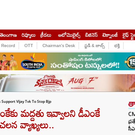
తెలంగాణ
రివ్యూలు
క్రీడలు
ఆటోమొబైల్స్
బిజినెస్‌
టెక్నాలజీ
లైఫ్ స్టై
e Record
OTT
Chairman's Desk
స్టడీ & జాబ్స్
భక్తి
త
 Support Vijay Tvk To Stop Bjp
కేకు మద్దతు ఇవ్వాలని డీఎంకే
CM 
 సంచలన వ్యాఖ్యలు..
ప్ర
సీఎ