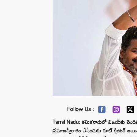
Follow Us :
Tamil Nadu: తమిళనాడులో విజయ్‌కు చెందిన ట
ప్రమాణస్వీకారం చేసేందుకు రూట్ క్లియర్ అయింది