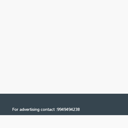
For advertising contact :9949494238
Email: digital@ntvnetwork.com