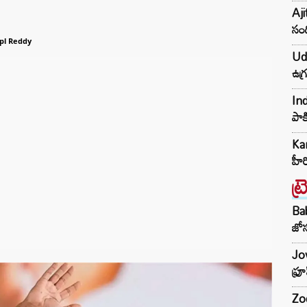
Aji
సంద
pl Reddy
Udh
ఉగ్
Ind
పాక
Kar
హీ
ట్
Ba
జోస
Jow
ఫ్ర
Zod