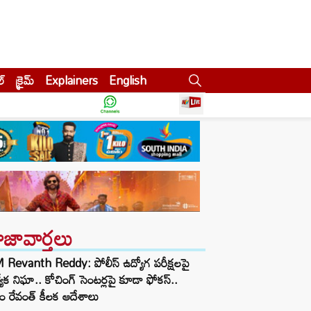
ల్
క్రైమ్
Explainers
English
ాజావార్తలు
Revanth Reddy: పోలీస్ ఉద్యోగ పరీక్షలపై
త్యేక నిఘా.. కోచింగ్ సెంటర్లపై కూడా ఫోకస్..
ం రేవంత్ కీలక ఆదేశాలు