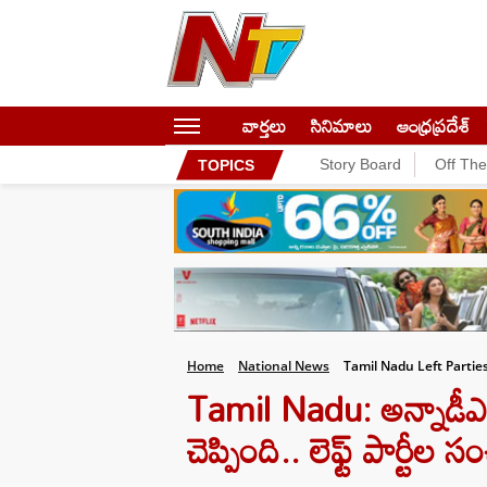
వార్తలు
సినిమాలు
ఆంధ్రప్రదేశ్
Story Board
Off Th
TOPICS
Home
National News
Tamil Nadu Left Parties
Tamil Nadu: అన్నాడీఎం
చెప్పింది.. లెఫ్ట్ పార్టీల