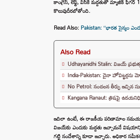
కాంగ్రెస్, లెఫ్ట్, వీసీకే మద్దతుతో మ్యాజిక్ 
కొలువుదీరబోతోంది.
Read Also:
Pakistan: ‘‘భారత సైన్యం ఎందుకు ఇ
Also Read
Udhayanidhi Stalin: విజయ్ ప్రభుత్వ
India-Pakistan: చైనా హోవిట్జర్లను మో
No Petrol: సంచలన తీర్పు ఇచ్చిన సుప్రీం
Kangana Ranaut: త్రిషపై ఉదయనిధి 
ఇదిలా ఉంటే, ఈ రాజకీయ పరిణామాల సమయంలో 
విజయ్‌కు ఎందుకు మద్దతు ఇచ్చామనే విషయాన
గట్టి సందేశాన్ని కూడా ఇచ్చారు. అధికార సమీ