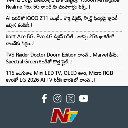
Realme 16x 5G లాంచ్ కు ముహూర్తం ఫిక్స్..!
AI పవర్‌తో iQOO Z11 ఎంట్రీ.. కొత్త డిజైన్, స్మార్ట్ ఫీచర్లపై క్లారిటీ
ఇచ్చిన కంపెనీ.!
boltt Ace 5G, Evo 4G డిజైన్ రివీల్.. ఆగస్టు 25న భారత్‌లో
లాంచ్‌కు సిద్ధం..!
TVS Raider Doctor Doom Edition లాంచ్.. Marvel థీమ్,
Spectral Green కలర్‌తో కొత్త స్టైల్..!
115 అంగుళాల Mini LED TV, OLED evo, Micro RGB
evoతో LG 2026 AI TV సిరీస్ భారత్‌లో లాంచ్..!