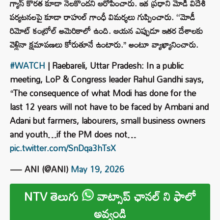
గ్యాస్ కొరత కూడా నెలకొందని ఆరోపించారు. ఇక ప్రధాని మోడీ విదేశీ
పర్యటనలపై కూడా రాహుల్ గాంధీ విమర్శలు గుప్పించారు. ‘‘మోడీ
రిమోట్ కంట్రోల్ అమెరికాలో ఉంది. ఆయన ఎప్పుడూ ఇతర దేశాలకు
వెళ్లినా క్షమాపణలు కోరుతూనే ఉంటారు.’’ అంటూ వ్యాఖ్యానించారు.
#WATCH
| Raebareli, Uttar Pradesh: In a public
meeting, LoP & Congress leader Rahul Gandhi says,
“The consequence of what Modi has done for the
last 12 years will not have to be faced by Ambani and
Adani but farmers, labourers, small business owners
and youth…if the PM does not…
pic.twitter.com/SnDqa3hTsX
— ANI (@ANI)
May 19, 2026
NTV తెలుగు
వాట్సాప్ ఛానల్ ని ఫాలో
అవ్వండి