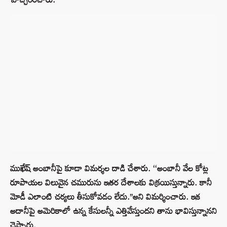
ముఖేష్ అంబానీపై కూడా విమర్శల దాడి చేశారు. ‘‘అంబానీ వేల కోట్ల
రూపాయల విలువైన చమురును ఇతర దేశాలకు విక్రయిస్తున్నారు. కానీ
మోడీ ఎలాంటి చర్యలు తీసుకోవడం లేదు.’’అని విమర్శించారు. ఇక
అదానీపై అమెరికాలో ఉన్న కేసులన్నీ ఎత్తివేస్తుందని తాను భావిస్తున్నానని
చెప్పారు.