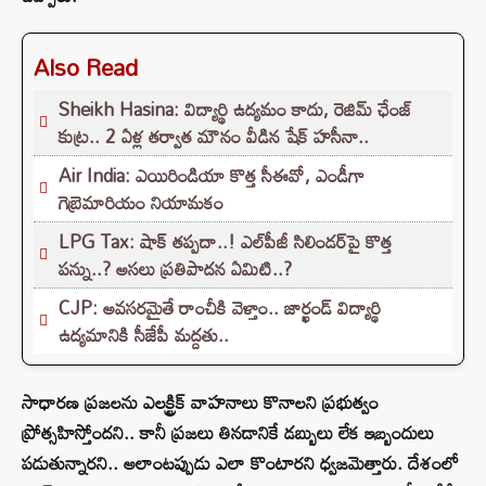
Also Read
Sheikh Hasina: విద్యార్థి ఉద్యమం కాదు, రెజిమ్ ఛేంజ్
కుట్ర.. 2 ఏళ్ల తర్వాత మౌనం వీడిన షేక్ హసీనా..
Air India: ఎయిరిండియా కొత్త సీఈవో, ఎండీగా
గెబ్రెమారియం నియామకం
LPG Tax: షాక్‌ తప్పదా..! ఎల్‌పీజీ సిలిండర్‌పై కొత్త
పన్ను..? అసలు ప్రతిపాదన ఏమిటి..?
CJP: అవసరమైతే రాంచీకి వెళ్తాం.. జార్ఖండ్ విద్యార్థి
ఉద్యమానికి సీజేపీ మద్దతు..
సాధారణ ప్రజలను ఎలక్ట్రిక్ వాహనాలు కొనాలని ప్రభుత్వం
ప్రోత్సహిస్తోందని.. కానీ ప్రజలు తినడానికే డబ్బులు లేక ఇబ్బందులు
పడుతున్నారని.. అలాంటప్పుడు ఎలా కొంటారని ధ్వజమెత్తారు. దేశంలో