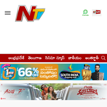
ఆంధ్రప్రదేశ్
తెలంగాణ
సినిమా న్యూస్
జాతీయం
అంతర్జాతీయం