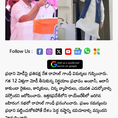
Follow Us :
Add as a preferred
source on google
ప్రధాని మోడీపై ప్రతిపక్ష నేత రాహుల్ గాంధీ విమర్శలు గుప్పించారు.
గత 12 ఏళ్లుగా మోడీ తీసుకున్న నిర్ణయాల ప్రభావం అంబానీ, అదానీ
కాకుండా రైతులు, కార్మికులు, చిన్న వ్యాపారులు, యువత ఎదుర్కోవాల్సి
వస్తోందని ఆరోపించారు. ఉత్తరప్రదేశ్‌లోని రాయ్‌బరేలీలో జరిగిన
బహిరంగ సభలో రాహుల్ గాంధీ ప్రసంగించారు. ప్రజల సమస్యలను
ప్రధాని పట్టించుకోకపోతే దేశం పెద్ద నష్టాన్ని చవిచూడాల్సి వస్తుందని
హెచ్చరించారు.