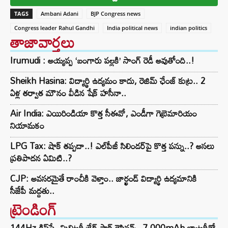
TAGS
Ambani Adani
BJP Congress news
Congress leader Rahul Gandhi
India political news
indian politics
తాజావార్తలు
Irumudi : అయ్యప్ప ‘బంగారు పల్లకి’ సాంగ్ రెడీ అవుతోంది..!
Sheikh Hasina: విద్యార్థి ఉద్యమం కాదు, రెజిమ్ ఛేంజ్ కుట్ర.. 2
ఏళ్ల తర్వాత మౌనం వీడిన షేక్ హసీనా..
Air India: ఎయిరిండియా కొత్త సీఈవో, ఎండీగా గెబ్రెమారియం
నియామకం
LPG Tax: షాక్‌ తప్పదా..! ఎల్‌పీజీ సిలిండర్‌పై కొత్త పన్ను..? అసలు
ప్రతిపాదన ఏమిటి..?
CJP: అవసరమైతే రాంచీకి వెళ్తాం.. జార్ఖండ్ విద్యార్థి ఉద్యమానికి
సీజేపీ మద్దతు..
ట్రెండింగ్‌
144Hz డిస్‌ప్లే, మిలిటరీ-గ్రేడ్ షాక్ రెసిస్టన్స్, 7,000mAh బ్యాటరీతో