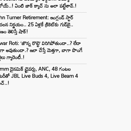
ోయ్..! ఏంటి జాక్ క్యాచ్ ను అలా పట్టేశావ్.!
n Turner Retirement: ఇంగ్లండ్ స్టార్
లన నిర్ణయం.. 25 ఏళ్లకే క్రికెట్‌కు గుడ్‌బై..
ణం తెలిస్తే షాక్!
ar Roti: ‘జొన్న రొట్టె’ విరిగిపోతుందా..? లేదా
టిగా అవుతుందా.? ఇలా చేస్తే మెత్తగా, బాగా పొంగే
టెలు గ్యారెంటీ.!
mm డైనమిక్ డ్రైవర్లు, ANC, 48 గంటల
యాటరీతో JBL Live Buds 4, Live Beam 4
చ్..!