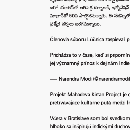
జరిగే యూరప్‌లో అతిపెద్ద టెక్నాలజీ, ఇన్నోవేషన్
మాక్రాన్‌తో కలిసి పాల్గొననున్నారు. ఈ సదస్సు
ప్రత్యేక చర్చలు జరగనున్నాయి.
Členovia súboru Lúčnica zaspievali p
Prichádza to v čase, keď si pripom
jej významný prínos k dejinám Indie 
— Narendra Modi (@narendramodi
Projekt Mahadeva Kirtan Project je 
pretrvávajúce kultúrne putá medzi 
Včera v Bratislave som bol svedkom
hlboko sa inšpirujú indickými duch