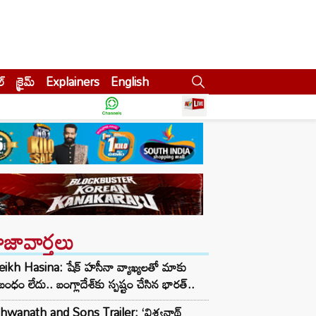
ల్
క్రైమ్
Explainers
English
ాజావార్తలు
ikh Hasina: షేక్ హసీనా వ్యాఖ్యలతో మాకు
ంధం లేదు.. బంగ్లాదేశ్‌కు స్పష్టం చేసిన భారత్..
hwanath and Sons Trailer: ‘విశ్వనాథ్