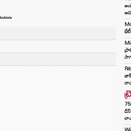
అండ
అదు
Maddala
Mod
భేట
Mi
ప్ర
సాగ
Rit
జాక్
నా
ట్
75
డిస
లాం
Wil