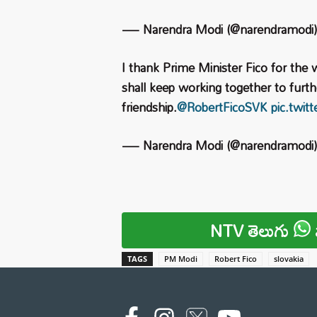
— Narendra Modi (@narendramodi
I thank Prime Minister Fico for the
shall keep working together to furth
friendship.
@RobertFicoSVK
pic.twi
— Narendra Modi (@narendramodi
NTV తెలుగు
TAGS
PM Modi
Robert Fico
slovakia