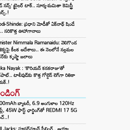
్ సన్స్’ ట్రైలర్ టాక్.. సూర్య-మమితా కెమిస్ట్రీ
ర్స్.!
i-Shinde: ప్రధాని మోడీతో ఏక్‌నాథ్ షిండే
ీ.. సరికొత్త ఊహాగానాలు
nister Nimmala Ramanaidu: వెలిగొండ
ాజెక్టుపై కీలక ఆదేశాలు.. ఈ నెలలోనే నల్లమల
ర్‌కు కృష్ణా జలాలు
ika Nayak : ‘కొరియన్ కనకరాజు’తో
‌పాట్.. టాలీవుడ్‌కు కొత్త గోల్డెన్ లెగ్‌గా రితికా
యక్.!
రెండింగ్‌
00mAh బ్యాటరీ, 6.9 అంగుళాల 120Hz
్‌ప్లే, 45W ఫాస్ట్ ఛార్జింగ్‌తో REDMI 17 5G
చ్..!
l Jacks: సూపర్‌మ్యాన్ ఫీల్డింగ్.. అయ్యా