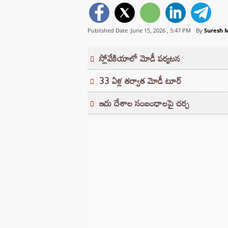
Published Date :June 15, 2026 ,
5:47 PM
By
Suresh 
స్లోవేకియాలో మోడీ పర్యటన
33 ఏళ్ల తర్వాత మోడీ టూర్
ఇరు దేశాల సంబంధాలపై చర్చ