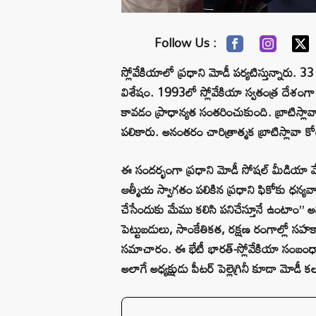
Follow Us :
స్లోవేకియాలో ప్రధాని మోడీ పర్యటిస్తున్నారు. 3
విశేషం. 1993లో స్లోవేకియా స్వతంత్ర దేశంగా 
కావడం ప్రాధాన్యత సంతరించుకుంది. బ్రాటిస్లావ
పలికారు. అనంతరం చారిత్రాత్మక బ్రాటిస్లావా క
ఈ సందర్భంగా ప్రధాని మోడీ సోషల్ మీడియా వేదిక
ఆత్మీయ స్వాగతం పలికిన ప్రధాని ఫికోకు ధన్య
చేసేందుకు మేము కలిసి పనిచేస్తూనే ఉంటాం” అని
పెట్టుబడులు, సాంకేతికత, రక్షణ రంగాల్లో సహకా
సమాచారం. ఈ భేటీ భారత్-స్లోవేకియా సంబంధాలను క
అలాగే అధ్యక్షుడు పీటర్ పెల్లెగ్రినీ కూడా మోడీ 