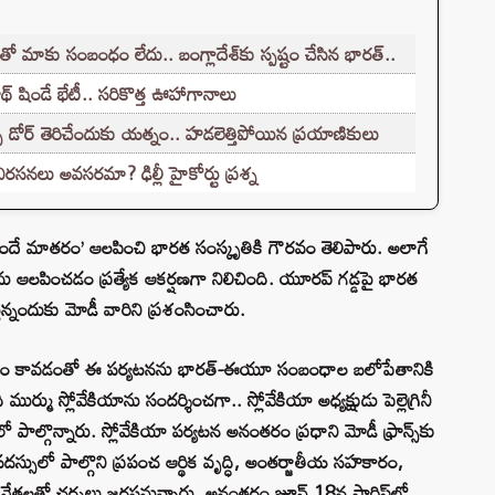
ో మాకు సంబంధం లేదు.. బంగ్లాదేశ్‌కు స్పష్టం చేసిన భారత్..
్ షిండే భేటీ.. సరికొత్త ఊహాగానాలు
సీ డోర్ తెరిచేందుకు యత్నం.. హడలెత్తిపోయిన ప్రయాణికులు
సనలు అవసరమా? ఢిల్లీ హైకోర్టు ప్రశ్న
వందే మాతరం’ ఆలపించి భారత సంస్కృతికి గౌరవం తెలిపారు. అలాగే
లను ఆలపించడం ప్రత్యేక ఆకర్షణగా నిలిచింది. యూరప్ గడ్డపై భారత
్తున్నందుకు మోడీ వారిని ప్రశంసించారు.
ేశం కావడంతో ఈ పర్యటనను భారత్-ఈయూ సంబంధాల బలోపేతానికి
 ముర్ము స్లోవేకియాను సందర్శించగా.. స్లోవేకియా అధ్యక్షుడు పెల్లెగ్రినీ
పాల్గొన్నారు. స్లోవేకియా పర్యటన అనంతరం ప్రధాని మోడీ ఫ్రాన్స్‌కు
7 సదస్సులో పాల్గొని ప్రపంచ ఆర్థిక వృద్ధి, అంతర్జాతీయ సహకారం,
చ నేతలతో చర్చలు జరపనున్నారు. అనంతరం జూన్ 18న పారిస్‌లో