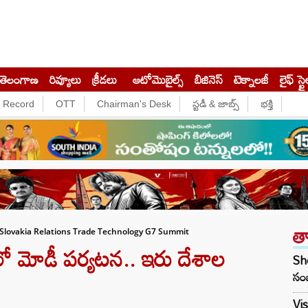
తెలంగాణ
రివ్యూలు
క్రీడలు
ఆటోమొబైల్స్
బిజినెస్‌
టెక్నాలజీ
లైఫ్ స్టై
e Record
OTT
Chairman's Desk
స్టడీ & జాబ్స్
భక్తి
త
a Slovakia Relations Trade Technology G7 Summit
ో మోడీ పర్యటన.. ఇరు దేశాల
She
సంబ
Vis