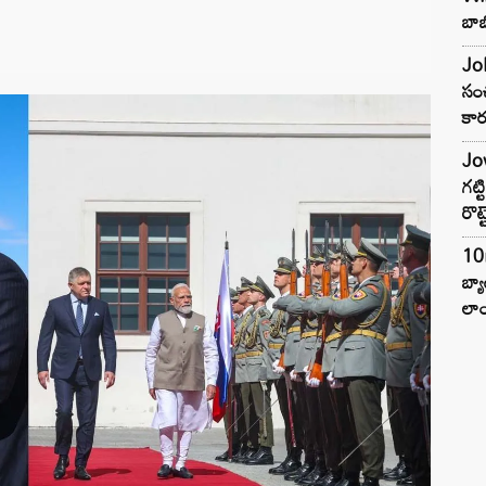
బాబ
Joh
సంచ
కార
Jow
గట్
రొట్
10
బ్
లాం