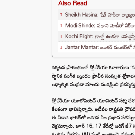
Also Read
Sheikh Hasina: షేక్ హసీనా వ్యాఖ్యలత
Modi-Shinde: ప్రధాని మోడీతో ఏక్‌నాథ
Kochi Flight: గాల్లో ఉండగా ఎమర్జెన్
Jantar Mantar: జంతర్ మంతర్‌లో నిర
పర్యటన ప్రారంభంలో స్లోవేకియా కళాకారులు ‘
స్థానిక సంగీత బృందం ప్రాచీన సంస్కృత శ్లోకా
ఆధ్యాత్మిక సంప్రదాయాలను సంరక్షించి ప్రదర్శిస
స్లోవేకియా యూరోపియన్ యూనియన్ సభ్య ద
కీలకంగా భావిస్తున్నారు. ఇటీవల రాష్ట్రపతి ద్రౌపది
ఈ ఏడాది భారత్‌లో జరిగిన ఏఐ ప్రభావ సదస్సులో 
వెళ్లనున్నారు. జూన్ 16, 17 తేదీల్లో జరిగే జీ
కృత్రిమ మేధస్సు (AI) వంటి అంశాలపై ప్రపం