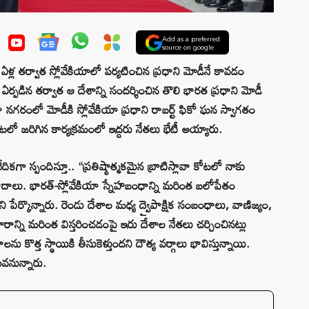
Add as a preferred
source on google
3 ఏళ్ల తర్వాత స్లోవేకియాలో పర్యటించిన ప్రధాని మోడీనే కావడం
ఏర్పడిన తర్వాత ఆ దేశాన్ని సందర్శించిన తొలి భారత ప్రధాని మోడీ
ా నగరంలో మోడీకి స్లోవేకియా ప్రధాని రాబర్ట్ ఫికో ఘన స్వాగతం
ోటలో జరిగిన కార్యక్రమంలో ఇద్దరు నేతలు భేటీ అయ్యారు.
గా స్పందిస్తూ.. “ప్రతిష్ఠాత్మకమైన బ్రాటిస్లావా కోటలో నాకు
వాదాలు. భారత్-స్లోవేకియా స్నేహబంధాన్ని మరింత బలోపేతం
 పేర్కొన్నారు. రెండు దేశాల మధ్య ద్వైపాక్షిక సంబంధాలు, వాణిజ్యం,
రాన్ని మరింత విస్తరించడంపై ఇరు దేశాల నేతలు చర్చించినట్లు
ొత్త స్థాయికి తీసుకెళ్తుందని దౌత్య వర్గాలు భావిస్తున్నాయి.
కలవనున్నారు.