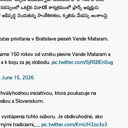
 సదస్సులలో ఒకటైన వివాటెక్ కార్యక్రమంలో ఫ్రాన్స్ అధ్యక్షుడు
లో అభివృద్ధి చెందుతున్న సాంకేతికతలు, కృత్రిమ మేధస్సు అంశాలపై
očas privítania v Bratislave pieseň Vande Mataram.
íname 150 rokov od vzniku piesne Vande Mataram a
a k boju za jej slobodu.
pic.twitter.com/SjRSBEnSug
)
June 15, 2026
chvályhodnou iniciatívou, ktorá poukazuje na
Indiou a Slovenskom.
 vystúpenia tohto súboru. Je obdivuhodné, ako
ovnými tradíciami,…
pic.twitter.com/KmUH3zo3o3