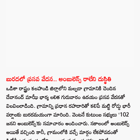
బురదలో ప్రసవ వేదన.. అంబులెన్స్ రాలేని దుస్థితి
ఒడిశా రాష్ట్రం కలహండి జిల్లాలోని మల్పడా గ్రామానికి చెందిన
దేవానంద్ మాఝీ భార్య లలిత గురువారం ఉదయం ప్రసవ వేదనతో
విలవిలలాడింది. గ్రామాన్ని ప్రధాన రహదారితో కలిపే మట్టి రోడ్డు భారీ
వర్షాలకు బురదమయంగా మారింది. వెంటనే కుటుంబ సభ్యులు ‘102
జనని అంబులెన్స్‌’కు సమాచారం అందించారు. సకాలంలో అంబులెన్స్
అయితే వచ్చింది కానీ, గ్రామంలోకి వచ్చే మార్గం లేకపోవడంతో