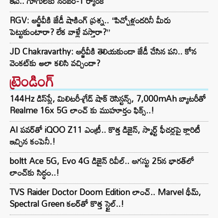
ఇవే.. గూగుల్‌కు నంబర్-1 ర్యాంక్
RGV: ఆర్జీవీకి జేడీ షాకింగ్ ప్రశ్న.. “పిచ్చోళ్లందరినీ మీరు
పెట్టుకుంటారా? లేక వాళ్లే వస్తారా?”
JD Chakravarthy: ఆర్జీవీకి తెలియకుండా జేడీ చేసిన పని.. కోన
వెంకట్‌కు అలా కలిసి వచ్చిందా?
ట్రెండింగ్‌
144Hz డిస్‌ప్లే, మిలిటరీ-గ్రేడ్ షాక్ రెసిస్టన్స్, 7,000mAh బ్యాటరీతో
Realme 16x 5G లాంచ్ కు ముహూర్తం ఫిక్స్..!
AI పవర్‌తో iQOO Z11 ఎంట్రీ.. కొత్త డిజైన్, స్మార్ట్ ఫీచర్లపై క్లారిటీ
ఇచ్చిన కంపెనీ.!
boltt Ace 5G, Evo 4G డిజైన్ రివీల్.. ఆగస్టు 25న భారత్‌లో
లాంచ్‌కు సిద్ధం..!
TVS Raider Doctor Doom Edition లాంచ్.. Marvel థీమ్,
Spectral Green కలర్‌తో కొత్త స్టైల్..!