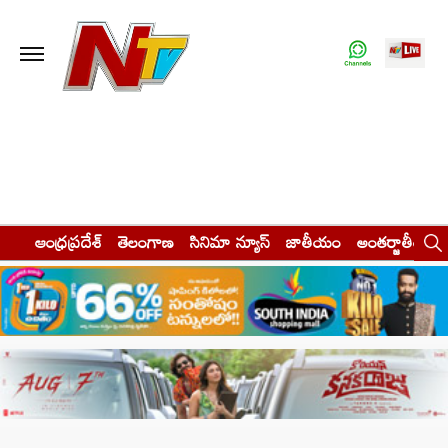
ఆంధ్రప్రదేశ్
తెలంగాణ
సినిమా న్యూస్
జాతీయం
అంతర్జాతీయం