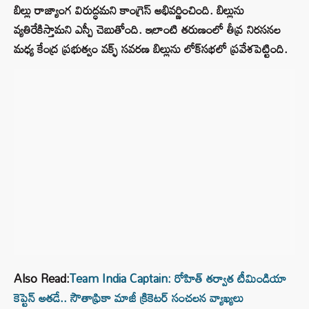
బిల్లు రాజ్యాంగ విరుద్ధమని కాంగ్రెస్ అభివర్ణించింది. బిల్లును
వ్యతిరేకిస్తామని ఎస్పీ చెబుతోంది. ఇలాంటి తరుణంలో తీవ్ర నిరసనల
మధ్య కేంద్ర ప్రభుత్వం వక్ఫ్ సవరణ బిల్లును లోక్‌సభలో ప్రవేశపెట్టింది.
Also Read:
Team India Captain: రోహిత్ తర్వాత టీమిండియా
కెప్టెన్ అతడే.. సౌతాఫ్రికా మాజీ క్రికెటర్ సంచలన వ్యాఖ్యలు