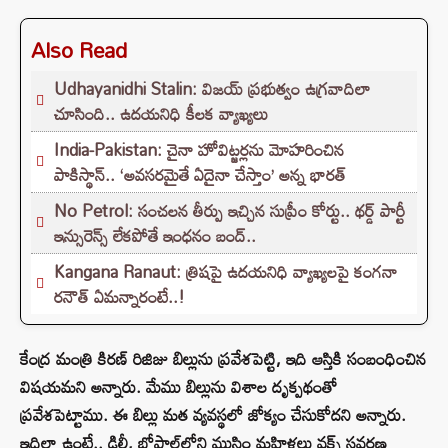
Also Read
Udhayanidhi Stalin: విజయ్ ప్రభుత్వం ఉగ్రవాదిలా
చూసింది.. ఉదయనిధి కీలక వ్యాఖ్యలు
India-Pakistan: చైనా హోవిట్జర్లను మోహరించిన
పాకిస్థాన్.. ‘అవసరమైతే ఏదైనా చేస్తాం’ అన్న భారత్
No Petrol: సంచలన తీర్పు ఇచ్చిన సుప్రీం కోర్టు.. థర్డ్ పార్టీ
ఇన్సురెన్స్ లేకపోతే ఇంధనం బంద్..
Kangana Ranaut: త్రిషపై ఉదయనిధి వ్యాఖ్యలపై కంగనా
రనౌత్ ఏమన్నారంటే..!
కేంద్ర మంత్రి కిరణ్ రిజిజు బిల్లును ప్రవేశపెట్టి, ఇది ఆస్తికి సంబంధించిన
విషయమని అన్నారు. మేము బిల్లును విశాల దృక్పథంతో
ప్రవేశపెట్టాము. ఈ బిల్లు మత వ్యవస్థలో జోక్యం చేసుకోదని అన్నారు.
ఇదిలా ఉంటే.. ఢిల్లీ, భోపాల్‌లోని ముస్లిం మహిళలు వక్ఫ్ సవరణ