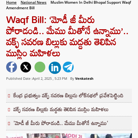
Home
National News
Muslim Women In Delhi Bhopal Support Waqf
Amendment Bill
Waqf Bill: ‘మోడీ జీ మీరు
పోరాడండి.. మేము మీతోనే ఉన్నాము’..
వక్ఫ్ సవరణ బిల్లుకు మద్దతు తెలిపిన
ముస్లిం మహిళలు
Published Date :April 2, 2025 ,
5:23 PM
By
Venkatesh
కేంద్ర ప్రభుత్వం వక్ఫ్ సవరణ బిల్లును లోక్‌సభలో ప్రవేశపెట్టింది
వక్ఫ్ సవరణ బిల్లుకు మద్దతు తెలిపిన ముస్లిం మహిళలు
'మోడీ జీ మీరు పోరాడండి.. మేము మీతోనే ఉన్నాము'