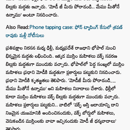
బిల్లుకు మద్దతు ఇచ్చారు. ‘మోడీ జీ మీరు పోరాడండి.. మేము మీతోనే
ఉన్నాము’ అంటూ నినదించారు.
Also Read:
Phone tapping case: ఫోన్ ట్యాపింగ్ కేసులో శ్రవణ్
రావుకు మళ్లీ నోటీసులు
ప్రతిపక్షాల నిరసన మధ్య ఢిల్లీ, మధ్యప్రదేశ్ రాజధాని భోపాల్ నుంచి
భిన్నమైన మద్దతు లభించింది. ఇక్కడ ముస్లిం మహిళలు వక్ఫ్ సవరణ
బిల్లుకు మద్దతుగా ముందుకు వచ్చారు. భోపాల్‌లో పెద్ద సంఖ్యలో ముస్లిం
మహిళలు ప్రధాని మోడీకి మద్దతుగా ప్లకార్డులు పట్టుకుని నినదించారు.
ప్రధాని మోదీకి కృతజ్ఞతలు తెలిపారు. ‘మోడీజీ మీరు పోరాడండి…
మేము మీతోనే ఉన్నాము’ అని మహిళలు నినాదాలు చేశారు. ఢిల్లీలో
కూడా ముస్లిం మహిళలు వక్ఫ్ బిల్లుకు మద్దతుగా ముందుకు వచ్చారు.
మహిళలు ప్లకార్డులు పట్టుకుని.. వాటిలో ‘వక్ఫ్ ఆస్తి ఆదాయాన్ని దాని
నిజమైన యజమానికి అందించినందుకు, వక్ఫ్ బోర్డులో మహిళలు,
వెనుకబడిన ముస్లింలకు వాటా ఇచ్చినందుకు మోడీ జీ ధన్యవాదాలు’
తెలిపారు.