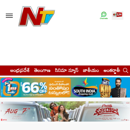
ఆంధ్రప్రదేశ్
తెలంగాణ
సినిమా న్యూస్
జాతీయం
అంతర్జాతీయం