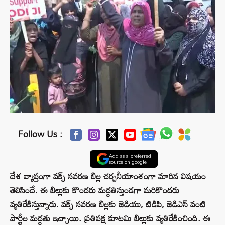
Follow Us :
Add as a preferred
source on google
దేశ వ్యాప్తంగా వక్ఫ్ సవరణ బిల్ల చర్చనీయాంశంగా మారిన విషయం
తెలిసిందే. ఈ బిల్లుకు కొందరు మద్దతిస్తుండగా మరికొందరు
వ్యతిరేకిస్తున్నారు. వక్ఫ్ సవరణ బిల్లకు జెడియు, టిడిపి, జెడిఎస్ వంటి
పార్టీల మద్దతు ఇచ్చాయి. ప్రతిపక్ష కూటమి బిల్లుకు వ్యతిరేకించింది. ఈ