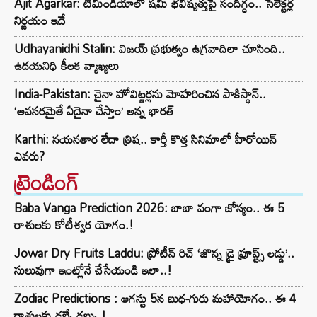
Ajit Agarkar: టీమిండియాలో షమీ భవిష్యత్తుపై సందిగ్ధం.. సెలెక్టర్ల
నిర్ణయం ఇదే
Udhayanidhi Stalin: విజయ్ ప్రభుత్వం ఉగ్రవాదిలా చూసింది..
ఉదయనిధి కీలక వ్యాఖ్యలు
India-Pakistan: చైనా హోవిట్జర్లను మోహరించిన పాకిస్థాన్..
‘అవసరమైతే ఏదైనా చేస్తాం’ అన్న భారత్
Karthi: నయనతార లేదా త్రిష.. కార్తీ కొత్త సినిమాలో హీరోయిన్
ఎవరు?
ట్రెండింగ్‌
Baba Vanga Prediction 2026: బాబా వంగా జోస్యం.. ఈ 5
రాశులకు కోటీశ్వర యోగం.!
Jowar Dry Fruits Laddu: ప్రోటీన్ రిచ్ ‘జొన్న డ్రై ఫ్రూప్ట్స్ లడ్డు’..
సులువుగా ఇంట్లోనే చేసేయండి ఇలా..!
Zodiac Predictions : ఆగస్టు 5న బుధ-గురు మహాయోగం.. ఈ 4
రాశులకు డబ్బే డబ్బు.!