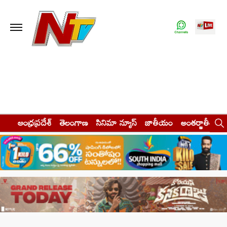
ఆంధ్రప్రదేశ్
తెలంగాణ
సినిమా న్యూస్
జాతీయం
అంతర్జాతీయం