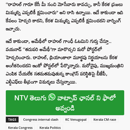
‘‘రాహుల్ గారూ కేసీ మీ సంచి మోసేవారు కావచ్చు, కానీ కేరళ ప్రజలు
మిమ్మల్ని ఎప్పటికీ క్షమించారు’’ అని రాసి ఉన్నాయి. ఇదే కాకుండా ఇది
కేవలం హెచ్చరి కాదని, కేరళ మిమ్మల్ని ఎప్పటికీ క్షమించదని వార్నింగ్
ఇచ్చారు.
ఇదే కాకుండా, అమేథీలో రాహుల్ గాంధీ ఓటమిని గుర్తు చేస్తూ..
వయనాడ్ ‘‘తదుపరి అమేథీ’’గా మారొచ్చని మరో పోస్టర్‌లో
హెచ్చరించారు. రాహుల్, ప్రియాంకాలా మూర్ఖపు నిర్ణయాలను కేరళ
అంగీకరించదని ఇంకో పోస్టల్‌లో పేర్కొన్నారు. మరోవైపు, ముఖ్యమంత్రిని
ఎంపిక చేయలేక సతమతమవుతున్న కాంగ్రెస్ పరిస్థితిపై బీజేపీ,
ఎల్డీఎఫ్‌లు తీవ్రంగా విమర్శలు చేస్తున్నాయి.
NTV తెలుగు
వాట్సాప్ ఛానల్ ని ఫాలో
అవ్వండి
TAGS
Congress internal clash
KC Venugopal
Kerala CM race
Kerala Congress
Kerala Politics