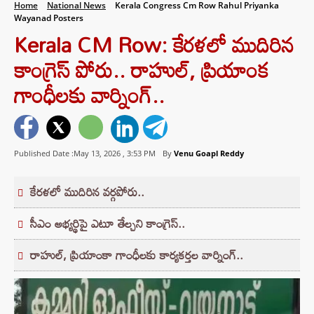
Home
National News
Kerala Congress Cm Row Rahul Priyanka
Wayanad Posters
Kerala CM Row: కేరళలో ముదిరిన
కాంగ్రెస్ పోరు.. రాహుల్, ప్రియాంక
గాంధీలకు వార్నింగ్..
Published Date :May 13, 2026 ,
3:53 PM
By
Venu Goapl Reddy
కేరళలో ముదిరిన వర్గపోరు..
సీఎం అభ్యర్థిపై ఎటూ తేల్చని కాంగ్రెస్..
రాహుల్, ప్రియాంకా గాంధీలకు కార్యకర్తల వార్నింగ్..