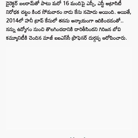
డైరెక్టర్‌ బలరామ్‌తో పాటు మరో 16 మందిపై ఎస్సీ, ఎస్టీ అట్రాసిటీ
నిరోధక చట్టం కింద సోమవారం నాడు కేసు నమోదు అయింది. అయితే,
2014లో హనీ ట్రాప్ కేసులో తనను అన్యాయంగా ఇరికించడంతో..
నన్ను ఉద్యోగం నుంచి తొలగించడానికి దారితీసిందని గిరిజన బోవి
కమ్యూనిటీకి చెందిన మాజీ ఐఐఎస్‌సీ ప్రొఫెసర్ దుర్గప్ప ఆరోపించారు.