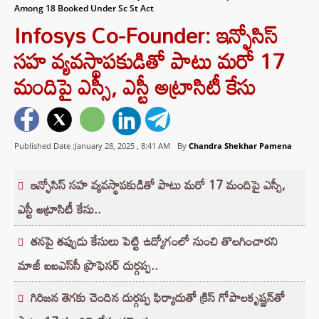
Among 18 Booked Under Sc St Act
Infosys Co-Founder: ఇన్ఫోసిస్
సహ వ్యవస్థాపకుడితో పాటు మరో 17
మందిపై ఎస్సీ, ఎస్టీ అట్రాసిటీ కేసు
Published Date :January 28, 2025 ,
8:41 AM
By
Chandra Shekhar Pamena
ఇన్ఫోసిస్‌ సహ వ్యవస్థాపకుడితో పాటు మరో 17 మందిపై ఎస్సీ,
ఎస్టీ అట్రాసిటీ కేసు..
తనపై తప్పుడు కేసులు పెట్టి ఉద్యోగంలో నుంచి తొలగించారని
మాజీ ఐఐఎస్‌సీ ప్రొఫెసర్ దుర్గప్ప..
గిరిజన తెగకు చెందిన దుర్గప్ప ఫిర్యాదుతో క్రిస్‌ గోపాలకృష్ణన్‌తో