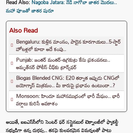
Read Also:
Nagoba Jatara: నేడే నాగోబా జాతర మొదలు..
మహా పూజతో జాతర షురూ
Also Read
Bengaluru: కుళ్లిన మాంసం, పాడైన కూరగాయలు..5-స్టార్
హోటళ్లలో కూడా అదే కంపు..
Punjab: జంతర్ మంతర్-ఉగ్రకుట్ర కేసు ప్రకంపనలు..
అమృత్‌సర్ పోలీస్ చీఫ్‌కు ట్రాన్స్‌ఫర్
Biogas Blended CNG: E20 తర్వాత ఇప్పుడు CNGలో
బయోగ్యాస్ మిశ్రమం.. మీ కారుపై ప్రభావం ఉంటుందా..?
Monsoon: హిందూ మహాసముద్రంలో భారీ మేఘం.. భారీ
వర్షాలు కురిసే అవకాశం
అయితే, ఐఐఎస్‌సీలోని సెంటర్ ఫర్ సస్టైనబుల్ టెక్నాలజీలో ఫ్యాకల్టీ
సభ్యుడిగా ఉన్న దుర్గప్ప.. తనపై కులపరమైన విమర్శలతో పాటు