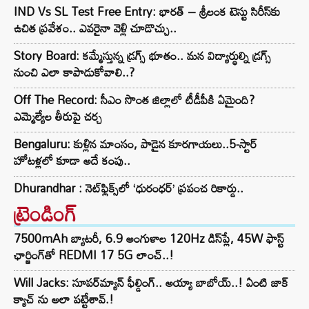
IND Vs SL Test Free Entry: భారత్ – శ్రీలంక టెస్టు సిరీస్‌కు
ఉచిత ప్రవేశం.. ఎవరైనా వెళ్లి చూడొచ్చు..
Story Board: కమ్మేస్తున్న డ్రగ్స్ భూతం.. మన విద్యార్థుల్ని డ్రగ్స్
నుంచి ఎలా కాపాడుకోవాలి..?
Off The Record: సీఎం సొంత జిల్లాలో టీడీపీకి ఏమైంది?
ఎమ్మెల్యేల తీరుపై చర్చ
Bengaluru: కుళ్లిన మాంసం, పాడైన కూరగాయలు..5-స్టార్
హోటళ్లలో కూడా అదే కంపు..
Dhurandhar : నెట్‌ఫ్లిక్స్‌లో ‘ధురంధర్’ ప్రపంచ రికార్డు..
ట్రెండింగ్‌
7500mAh బ్యాటరీ, 6.9 అంగుళాల 120Hz డిస్‌ప్లే, 45W ఫాస్ట్
ఛార్జింగ్‌తో REDMI 17 5G లాంచ్..!
Will Jacks: సూపర్‌మ్యాన్ ఫీల్డింగ్.. అయ్యా బాబోయ్..! ఏంటి జాక్
క్యాచ్ ను అలా పట్టేశావ్.!