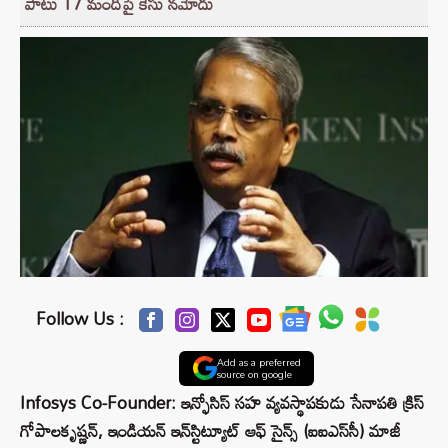
పాటు 17 మందిపై కేసు నమోదు
Follow Us :
Add as a preferred
source on google
Infosys Co-Founder: ఇన్ఫోసిస్‌ సహ వ్యవస్థాపకుడు సేనాపతి క్రిస్‌
గోపాలకృష్ణన్‌, ఇండియన్‌ ఇన్‌స్టిట్యూట్‌ ఆఫ్‌ సైన్స్‌ (ఐఐఎస్‌సీ) మాజీ