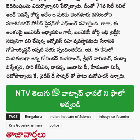
బెదిరింపులను ఎదుర్కొన్నానని పేర్కొన్నాడు. దీంతో 71వ సిటీ సివిల్
అండ్ సెషన్స్ కోర్టు ఆదేశాల మేరకు బెంగళూరు నగరంలోని
సదాశివనగర్ పోలీస్ స్టేషన్‌లో ఎఫ్‌ఐఆర్ నమోదైంది. కాగా, ఈ
అంశంపై ఐఐఎస్‌సీ అధ్యాపకుల గానీ, ఐఐఎస్‌సీ బోర్డ్ ఆఫ్ ట్రస్టీస్
సభ్యునిగా పని చేస్తున్న ఇన్ఫోసిస్‌ సహ వ్యవస్థాపకుడు సేనాపతి
గోపాలకృష్ణన్ ఇప్పటి వరకు స్పందించలేదు. ఇక, ఈ కేసులో
నిందితులుగా ఉన్న గోవిందన్ రంగరాజన్, శ్రీధర్ వారియర్, సంద్యా
విశ్వేశ్వర్, హరి కేవీఎస్, దాసప్ప, బలరామ్ పీ, హేమలతా మిషీ,
ఛటోపాద్యాయ కే, ప్రదీప్ డీ సావ్కర్ తో పాటు మనోహరన్ ఉన్నారు.
NTV తెలుగు
వాట్సాప్ ఛానల్ ని ఫాలో
అవ్వండి
TAGS
Bengaluru
Indian Institute of Science
infosys co-founder
Kris Gopalakrishnan
police
తాజావార్తలు