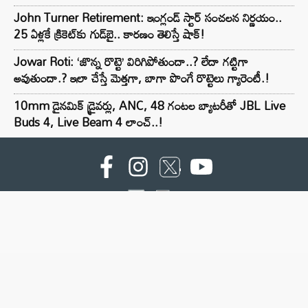
John Turner Retirement: ఇంగ్లండ్ స్టార్ సంచలన నిర్ణయం..
25 ఏళ్లకే క్రికెట్‌కు గుడ్‌బై.. కారణం తెలిస్తే షాక్!
Jowar Roti: ‘జొన్న రొట్టె’ విరిగిపోతుందా..? లేదా గట్టిగా
అవుతుందా.? ఇలా చేస్తే మెత్తగా, బాగా పొంగే రొట్టెలు గ్యారెంటీ.!
10mm డైనమిక్ డ్రైవర్లు, ANC, 48 గంటల బ్యాటరీతో JBL Live
Buds 4, Live Beam 4 లాంచ్..!
For advertising contact :9949494238
Email: digital@ntvnetwork.com
Copyright © 2000 - 2026 - NTV