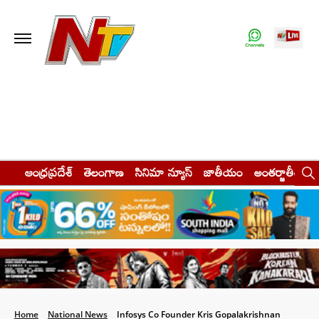
ఆంధ్రప్రదేశ్
తెలంగాణ
సినిమా న్యూస్
జాతీయం
అంతర్జాతీయం
Home
National News
Infosys Co Founder Kris Gopalakrishnan