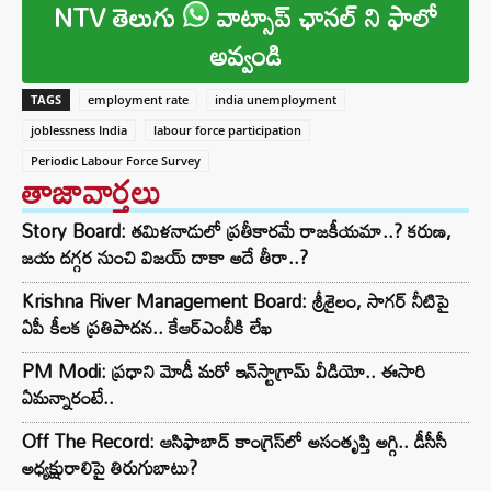
NTV తెలుగు
వాట్సాప్ ఛానల్ ని ఫాలో
అవ్వండి
TAGS
employment rate
india unemployment
joblessness India
labour force participation
Periodic Labour Force Survey
తాజావార్తలు
Story Board: తమిళనాడులో ప్రతీకారమే రాజకీయమా..? కరుణ,
జయ దగ్గర నుంచి విజయ్ దాకా అదే తీరా..?
Krishna River Management Board: శ్రీశైలం, సాగర్ నీటిపై
ఏపీ కీలక ప్రతిపాదన.. కేఆర్ఎంబీకి లేఖ
PM Modi: ప్రధాని మోడీ మరో ఇన్‌స్టాగ్రామ్ వీడియో.. ఈసారి
ఏమన్నారంటే..
Off The Record: ఆసిఫాబాద్ కాంగ్రెస్‌లో అసంతృప్తి అగ్గి.. డీసీసీ
అధ్యక్షురాలిపై తిరుగుబాటు?