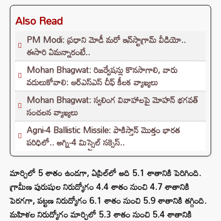
Also Read
PM Modi: ప్రధాని మోడీ మరో ఇన్‌స్టాగ్రామ్ వీడియో..
ఈసారి ఏమన్నారంటే..
Mohan Bhagwat: రిజర్వేషన్లు కొనసాగాలి, వారు
వదులుకోవాలి: ఆర్ఎస్ఎస్ చీఫ్ కీలక వ్యాఖ్యలు
Mohan Bhagwat: స్వలింగ వివాహాలపై మోహన్ భగవత్
సంచలన వ్యాఖ్యలు
Agni-4 Ballistic Missile: పాకిస్తాన్ మొత్తం భారత
పరిధిలో.. అగ్ని-4 మిస్సైల్ సక్సెస్..
మార్చిలో 5 శాతం ఉండగా, ఏప్రిల్‌లో అది 5.1 శాతానికి పెరిగింది.
గ్రామీణ పురుషుల నిరుద్యోగం 4.4 శాతం నుంచి 4.7 శాతానికి
పెరగగా, పట్టణ నిరుద్యోగం 6.1 శాతం నుంచి 5.9 శాతానికి తగ్గింది.
మహిళల నిరుద్యోగం మార్చిలో 5.3 శాతం నుంచి 5.4 శాతానికి