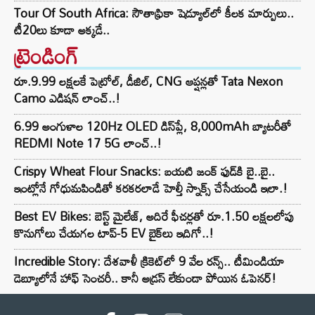
Tour Of South Africa: సౌతాఫ్రికా షెడ్యూల్‌లో కీలక మార్పులు..
టీ20లు కూడా అక్కడే..
ట్రెండింగ్‌
రూ.9.99 లక్షలకే పెట్రోల్, డీజిల్, CNG ఆప్షన్లతో Tata Nexon
Camo ఎడిషన్ లాంచ్..!
6.99 అంగుళాల 120Hz OLED డిస్‌ప్లే, 8,000mAh బ్యాటరీతో
REDMI Note 17 5G లాంచ్..!
Crispy Wheat Flour Snacks: బయటి జంక్ ఫుడ్‌కి బై..బై..
ఇంట్లోనే గోధుమపిండితో కరకరలాడే హెల్తీ స్నాక్స్ చేసేయండి ఇలా.!
Best EV Bikes: బెస్ట్ మైలేజ్, అదిరే ఫీచర్లతో రూ.1.50 లక్షలలోపు
కొనుగోలు చేయగల టాప్-5 EV బైక్‌లు ఇదిగో..!
Incredible Story: దేశవాళీ క్రికెట్‌లో 9 వేల రన్స్.. టీమిండియా
డెబ్యూలోనే హాఫ్ సెంచరీ.. కానీ అడ్రస్ లేకుండా పోయిన ఓపెనర్!