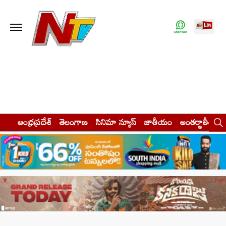
ఆంధ్రప్రదేశ్
తెలంగాణ
సినిమా న్యూస్
జాతీయం
అంతర్జాతీయం