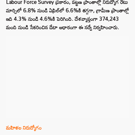
Labour Force Survey ప్రకారం, పట్టణ ప్రాంతాల్లో నిరుద్యోగ రేటు
మార్చిలో 6.8% నుండి ఏప్రిల్‌లో 6.6%కి తగ్గగా, గ్రామీణ ప్రాంతాల్లో
ఇది 4.3% నుండి 4.6%కి పెరిగింది. దేశవ్యాప్తంగా 374,243
మంది నుండి సేకరించిన డేటా ఆధారంగా ఈ సర్వే నిర్వహించారు.
మహిళల నిరుద్యోగం