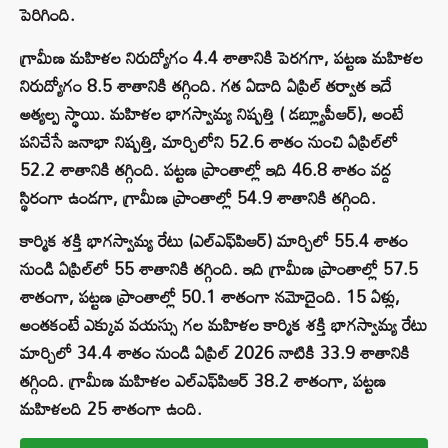
పెరిగింది.
గ్రామీణ మహిళల నిరుద్యోగం 4.4 శాతానికి పెరగగా, పట్టణ మహిళల
నిరుద్యోగం 8.5 శాతానికి తగ్గింది. గత ఏడాది ఏప్రిల్ తర్వాత ఇదే
అత్యల్ప స్థాయి. మహిళల భాగస్వామ్య నిష్పత్తి ( డబ్ల్యూపీఆర్), అంటే
పనిచేసే జనాభా నిష్పత్తి, మార్చిలోని 52.6 శాతం నుంచి ఏప్రిల్‌లో
52.2 శాతానికి తగ్గింది. పట్టణ ప్రాంతాల్లో ఇది 46.8 శాతం వద్ద
స్థిరంగా ఉండగా, గ్రామీణ ప్రాంతాల్లో 54.9 శాతానికి తగ్గింది.
కార్మిక శక్తి భాగస్వామ్య రేటు (ఎల్‌ఎఫ్‌పిఆర్) మార్చిలో 55.4 శాతం
నుండి ఏప్రిల్‌లో 55 శాతానికి తగ్గింది. ఇది గ్రామీణ ప్రాంతాల్లో 57.5
శాతంగా, పట్టణ ప్రాంతాల్లో 50.1 శాతంగా నమోదైంది. 15 ఏళ్లు,
అంతకంటే ఎక్కువ వయస్సు గల మహిళల కార్మిక శక్తి భాగస్వామ్య రేటు
మార్చిలో 34.4 శాతం నుండి ఏప్రిల్ 2026 నాటికి 33.9 శాతానికి
తగ్గింది. గ్రామీణ మహిళల ఎల్‌ఎఫ్‌పిఆర్ 38.2 శాతంగా, పట్టణ
మహిళలది 25 శాతంగా ఉంది.