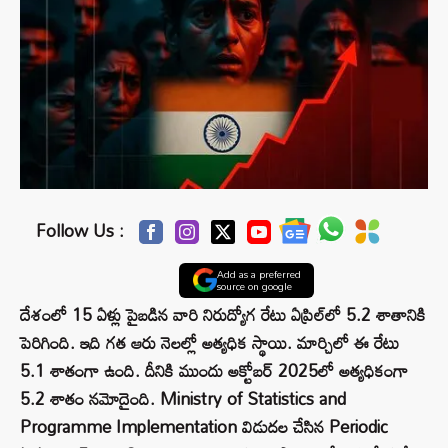
Follow Us :
Add as a preferred
source on google
దేశంలో 15 ఏళ్లు పైబడిన వారి నిరుద్యోగ రేటు ఏప్రిల్‌లో 5.2 శాతానికి
పెరిగింది. ఇది గత ఆరు నెలల్లో అత్యధిక స్థాయి. మార్చిలో ఈ రేటు
5.1 శాతంగా ఉంది. దీనికి ముందు అక్టోబర్ 2025లో అత్యధికంగా
5.2 శాతం నమోదైంది. Ministry of Statistics and
Programme Implementation విడుదల చేసిన Periodic