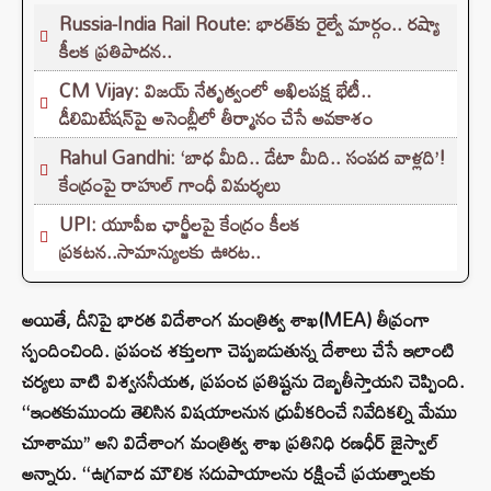
Russia-India Rail Route: భారత్‌కు రైల్వే మార్గం.. రష్యా
కీలక ప్రతిపాదన..
CM Vijay: విజయ్ నేతృత్వంలో అఖిలపక్ష భేటీ..
డీలిమిటేషన్‌పై అసెంబ్లీలో తీర్మానం చేసే అవకాశం
Rahul Gandhi: ‘బాధ మీది.. డేటా మీది.. సంపద వాళ్లది’!
కేంద్రంపై రాహుల్ గాంధీ విమర్శలు
UPI: యూపీఐ ఛార్జీలపై కేంద్రం కీలక
ప్రకటన..సామాన్యులకు ఊరట..
అయితే, దీనిపై భారత విదేశాంగ మంత్రిత్వ శాఖ(MEA) తీవ్రంగా
స్పందించింది. ప్రపంచ శక్తులగా చెప్పబడుతున్న దేశాలు చేసే ఇలాంటి
చర్యలు వాటి విశ్వసనీయత, ప్రపంచ ప్రతిష్టను దెబ్బతీస్తాయని చెప్పింది.
‘‘ఇంతకుముందు తెలిసిన విషయాలనున ధ్రువీకరించే నివేదికల్ని మేము
చూశాము’’ అని విదేశాంగ మంత్రిత్వ శాఖ ప్రతినిధి రణధీర్ జైస్వాల్
అన్నారు. ‘‘ఉగ్రవాద మౌలిక సదుపాయాలను రక్షించే ప్రయత్నాలకు