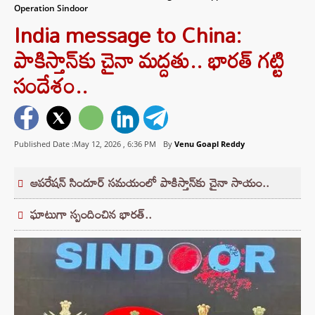
Operation Sindoor
India message to China:
పాకిస్తాన్‌కు చైనా మద్దతు.. భారత్ గట్టి
సందేశం..
Published Date :May 12, 2026 ,
6:36 PM
By
Venu Goapl Reddy
ఆపరేషన్ సిందూర్ సమయంలో పాకిస్తాన్‌కు చైనా సాయం..
ఘాటుగా స్పందించిన భారత్..