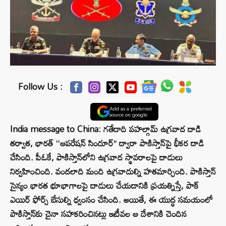
Follow Us :
Add as a preferred
source on google
India message to China: గతేడాది పహల్గామ్ ఉగ్రవాద దాడి
తర్వాత, భారత్ ‘‘ఆపరేషన్ సిందూర్’’ ద్వారా పాకిస్తాన్‌‌పై భీకర దాడి
చేసింది. పీఓకే, పాకిస్తాన్‌లోని ఉగ్రవాద స్థావరాలపై దాడులు
నిర్వహించింది. వందలాది మంది ఉగ్రవాదుల్ని హతమార్చింది. పాకిస్తాన్
సైన్యం భారత భూభాగాలపై దాడులు చేయడానికి ప్రయత్నిస్తే, పాక్
ఎయిర్ ఫోర్స్ బేసుల్ని ధ్వంసం చేసింది. అయితే, ఈ యుద్ధ సమయంలో
పాకిస్తాన్‌కు చైనా సహకరించినట్లు ఇటీవల ఆ దేశానికి చెందిన