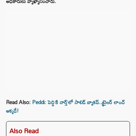
అధికారులు వ్యాఖ్యానించారు.
Read Also:
Peddi: పెద్ది’కి నార్త్’లో సాలిడ్ బ్యాకప్..ట్రైలర్ లాంచ్
అక్కడే!
Also Read