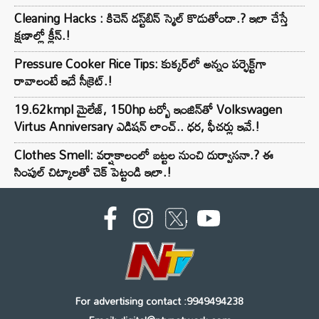
Cleaning Hacks : కిచెన్ డస్ట్‌బిన్ స్మెల్ కొడుతోందా.? ఇలా చేస్తే
క్షణాల్లో క్లీన్.!
Pressure Cooker Rice Tips: కుక్కర్‌లో అన్నం పర్ఫెక్ట్‌గా
రావాలంటే ఇదే సీక్రెట్.!
19.62kmpl మైలేజ్, 150hp టర్బో ఇంజిన్‌తో Volkswagen
Virtus Anniversary ఎడిషన్ లాంచ్.. ధర, ఫీచర్లు ఇవే.!
Clothes Smell: వర్షాకాలంలో బట్టల నుంచి దుర్వాసనా.? ఈ
సింపుల్ చిట్కాలతో చెక్ పెట్టండి ఇలా.!
For advertising contact :9949494238