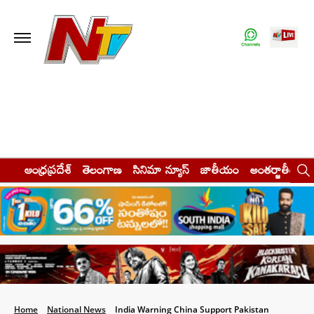
ఆంధ్రప్రదేశ్
తెలంగాణ
సినిమా న్యూస్
జాతీయం
అంతర్జాతీయం
Home
National News
India Warning China Support Pakistan