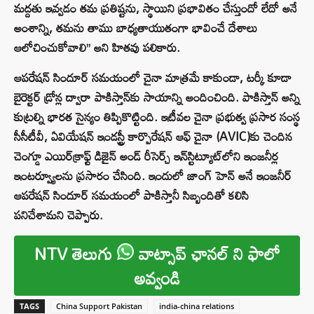
మద్దతు ఇవ్వడం తమ ప్రతిష్టను, స్థాయిని ప్రభావితం చేస్తుందో లేదో అనే
అంశాన్ని, తమను తాము బాధ్యతాయుతంగా భావించే దేశాలు
ఆలోచించుకోవాలి’’ అని హితవు పలికారు.
ఆపరేషన్ సిందూర్ సమయంలో చైనా మాత్రమే కాకుండా, టర్కీ కూడా
బైరెక్టర్ డ్రోన్ల ద్వారా పాకిస్తాన్‌కు సాయాన్ని అందించింది. పాకిస్తాన్ అన్ని
కుట్రల్ని భారత సైన్యం తిప్పికొట్టింది. ఇటీవల చైనా ప్రభుత్వ ప్రసార సంస్థ
సీసీటీవీ, ఏవియేషన్ ఇండస్ట్రీ కార్పొరేషన్ ఆఫ్ చైనా (AVIC)కు చెందిన
చెంగ్డూ ఎయిర్‌క్రాఫ్ట్ డిజైన్ అండ్ రీసెర్చ్ ఇన్‌స్టిట్యూట్‌లోని ఇంజనీర్ల
ఇంటర్వ్యూలను ప్రసారం చేసింది. ఇందులో జాంగ్ హెన్ అనే ఇంజనీర్
ఆపరేషన్ సిందూర్ సమయంలో పాకిస్తానీ సిబ్బందితో కలిసి
పనిచేశామని చెప్పారు.
NTV తెలుగు
వాట్సాప్ ఛానల్ ని ఫాలో
అవ్వండి
TAGS
China Support Pakistan
india-china relations