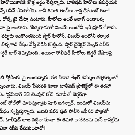
ోయిజానికి కొత్త అర్థం చెప్తున్నారు. టాలీవుడ్ హీరోలు కమర్షియల్
స్ రిసీవ్ చేసుకోలేరు. కానీ తమిళ తంబీలు కాస్త డిఫరెంట్ కదా!
ర్స్, రోల్స్ ట్రై చేస్తూ ఉంటారు. హీరోలు అంటే ఇలాగే ఉండాలన్న
కైనా సై అంటారు. ‘బిచ్చగాడు’తో విజయ్ ఆంటోనీ ఇదే ప్రూవ్ చేశాడు.
పట్టారు ఇంకొంతమంది స్టార్ హీరోస్. విజయ్ ఆంటోనీ తర్వాత
్చగాడి వేషం వేస్తే బెడిసి కొట్టింది. స్టార్ డైరెక్టర్ నెల్సన్ దిలీప్
టర్ టాక్ తెచ్చుకుంది. అయినా కోలీవుడ్ హీరోలు బెగ్గర్ వేషాలపై
ాంటి స్టోరీలకు సై అంటున్నారు. గత ఏడాది శేఖర్ కమ్ముల దర్శకత్వంలో
ెప్పించాడు. విజయ్ సేతుపతి కూడా టాలీవుడ్ ప్రాజెక్ట్‌లో ఈ తరహా
లిం ‘స్లమ్‌డాగ్ 33 టెంపుల్ రోడ్’ మూవీలో బెగ్గర్‌గా
ెంట్ రోల్‌లో చూపిస్తున్నాడు పూరి జగన్నాథ్. ఇందులో విజయ్‌ను
ేధం సృష్టిస్తున్నాడు. టబుని పవర్ ఫుల్ పోలీస్ ఆఫీసర్ పాత్రలో
ిన్. టాలీవుడ్ బాట పట్టినా కూడా ఈ తమిళ వాసనలను మిస్ కావట్లేదు
ఎలా రిసీవ్ చేసుకుంటారో!