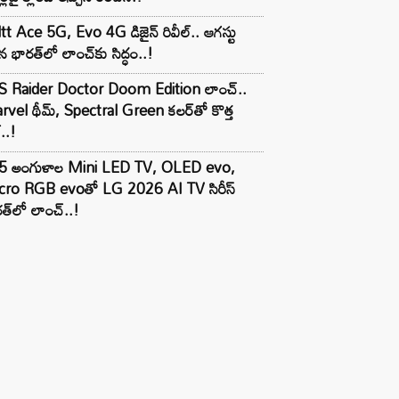
tt Ace 5G, Evo 4G డిజైన్ రివీల్.. ఆగస్టు
 భారత్‌లో లాంచ్‌కు సిద్ధం..!
S Raider Doctor Doom Edition లాంచ్..
vel థీమ్, Spectral Green కలర్‌తో కొత్త
ల్..!
5 అంగుళాల Mini LED TV, OLED evo,
cro RGB evoతో LG 2026 AI TV సిరీస్
త్‌లో లాంచ్..!