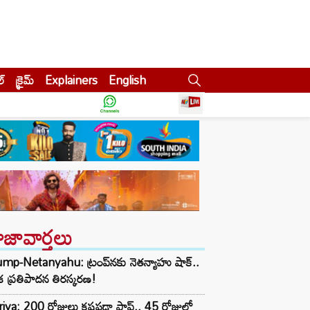
ల్
క్రైమ్
Explainers
English
ాజావార్తలు
mp-Netanyahu: ట్రంప్‌నకు నెతన్యాహు షాక్..
క ప్రతిపాదన తిరస్కరణ!
iya: 200 రోజులు కష్టపడ్డా ఫ్లాప్.. 45 రోజుల్లో