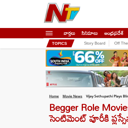
వార్తలు
సినిమాలు
ఆంధ్రప్రదేశ్
Story Board
Off Th
TOPICS
Home
Movie News
Vijay Sethupathi Plays B
Begger Role Movies: 
సెంటిమెంట్ పూరీకి ప్లస్స