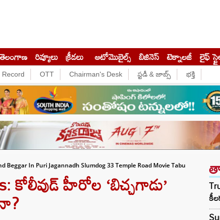
తెలంగాణ
రివ్యూలు
క్రీడలు
ఆటోమొబైల్స్
బిజినెస్‌
టెక్నాలజీ
లైఫ్ స్టై
e Record
OTT
Chairman's Desk
స్టడీ & జాబ్స్
భక్తి
త
lind Beggar In Puri Jagannadh Slumdog 33 Temple Road Movie Tabu
కోలీవుడ్ హీరోల ‘బిచ్చగాడు’
Tru
ేనా?
కీల
Sur