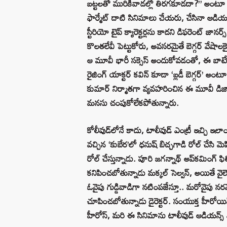
బట్టలతో మురికివాడల్లో తిరగకూడదా?” అంటూ హీర
ఫార్మేట్ దాటి సినిమాలు చేయరు, చేసినా ఆడియన్
స్టీరియో టైప్ క్యారెక్టర్లను కాదని డిఫరెంట్ జాన
కొలతలేవీ పెట్టుకోరు, అవసరమైతే బెగ్గర్ వేషాల
ఆ మూవీ భారీ సక్సెస్ అందుకోవడంతో, ఈ బాటే 
రైజింగ్ యాక్టర్ కవిన్ కూడా ‘బ్లడీ బెగ్గర్’ అంటూ బిచ
కుమార్ నిర్మాతగా వ్యవహరించిన ఈ మూవీ డిజాస్
మనసు చంపుకోలేకపోతున్నారు.
కోలీవుడ్‌లోనే కాదు, టాలీవుడ్ ఎంట్రీ ఇచ్చి ఇల
వచ్చిన ‘కుబేర’లో ధనుష్ బిచ్చగాడి రోల్ చేసి మ
రోల్ చేస్తున్నాడు. పూరి జగన్నాథ్ అప్‌కమింగ్ ఫి
కనిపించబోతున్నాడు మక్కల్ సెల్వన్, అయితే వైల
ఓవైపు గుడ్డివాడిగా నటింపజేస్తూ.. మరోవైపు నరమ
చూపించబోతున్నాడు డైరెక్టర్. సంయుక్త హీరోయ
హీరోస్, మరి ఈ సినిమాను టాలీవుడ్ ఆడియన్స్ 