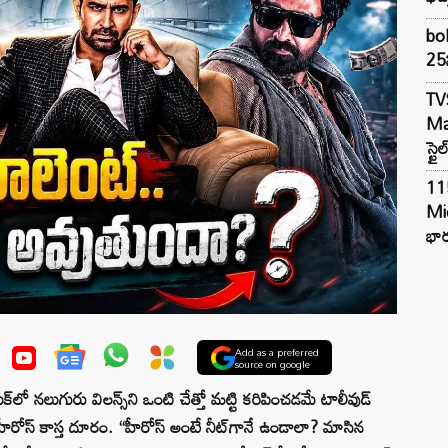
bol
25న
TV
Mar
స్టై
11
Mi
భార
Add as a preferred
source on google
ుక్‌లో నలుగురు విలన్స్‌ని ఒంటి చేత్తో మట్టి కరిపించడమే టాలీవుడ్
హీరోస్ కాస్త దూరం. “హీరోస్ అంటే నీట్‌గానే ఉండాలా? మాసిన