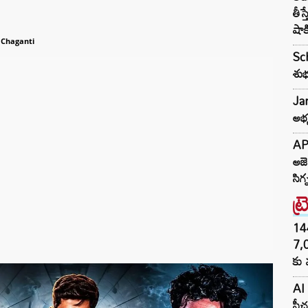
తీస
షాక
 Chaganti
Sch
శుభ
Jan
అభ్
AP 
అజె
సిగ్
ట్
144H
7,
కు 
AI 
ఫీచ