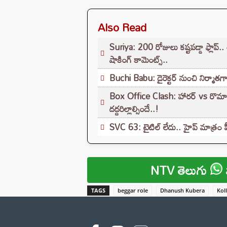
Also Read
Suriya: 200 రోజులు కష్టపడ్డా ఫ్లాప్.. 
షాకింగ్ కామెంట్స్..
Buchi Babu: డైరెక్టర్ నుంచి నిర్మాతగా 
Box Office Clash: హారర్ vs రొమాన్స
దద్దరిల్లాల్సిందే..!
SVC 63: టైటిల్ లేదు.. హైప్ మాత్రం ప
NTV తెలుగు
TAGS
beggar role
Dhanush Kubera
Kol