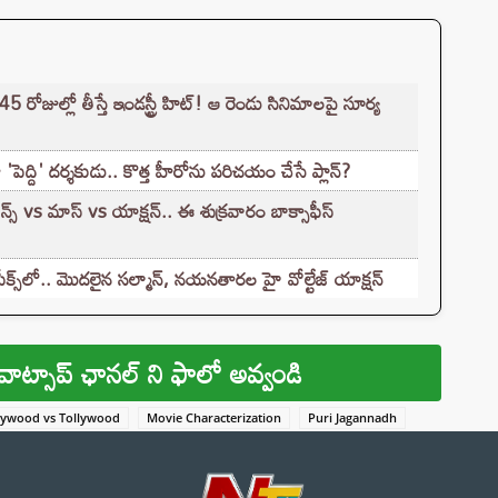
45 రోజుల్లో తీస్తే ఇండస్ట్రీ హిట్! ఆ రెండు సినిమాలపై సూర్య
'పెద్ది' దర్శకుడు.. కొత్త హీరోను పరిచయం చేసే ప్లాన్?
్ vs మాస్ vs యాక్షన్.. ఈ శుక్రవారం బాక్సాఫీస్
ీక్స్‌లో.. మొదలైన సల్మాన్, నయనతారల హై వోల్టేజ్ యాక్షన్
వాట్సాప్ ఛానల్ ని ఫాలో అవ్వండి
lywood vs Tollywood
Movie Characterization
Puri Jagannadh