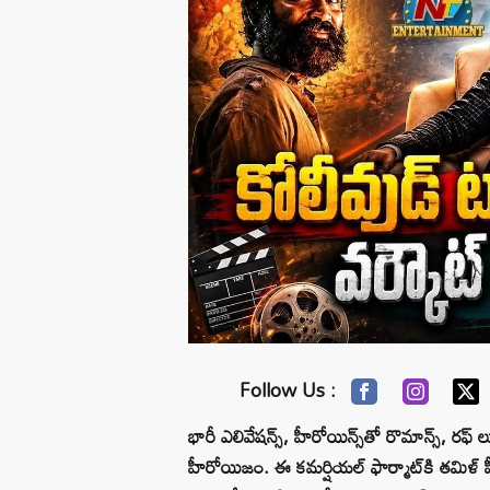
Follow Us :
భారీ ఎలివేషన్స్, హీరోయిన్స్‌తో రొమాన్స్, రఫ్ ల
హీరోయిజం. ఈ కమర్షియల్ ఫార్మాట్‌కి తమిళ్ 