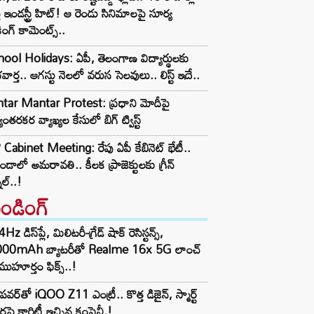
్తే ఇండస్ట్రీ హిట్! ఆ రెండు సినిమాలపై సూర్య
ింగ్ కామెంట్స్..
ool Holidays: ఏపీ, తెలంగాణ విద్యార్థులకు
వార్త.. ఆగస్టు నెలలో వరుస సెలవులు.. లిస్ట్ ఇదే..
tar Mantar Protest: ప్రధాని మోదీపై
యంతరకర వ్యాఖ్యల కేసులో బిగ్ ట్విస్ట్
Cabinet Meeting: రేపు ఏపీ కేబినెట్ భేటీ..
ండాలో అమరావతి.. కీలక ప్రాజెక్టులకు గ్రీన్
నల్..!
రెండింగ్‌
z డిస్‌ప్లే, మిలిటరీ-గ్రేడ్ షాక్ రెసిస్టన్స్,
000mAh బ్యాటరీతో Realme 16x 5G లాంచ్
ముహూర్తం ఫిక్స్..!
పవర్‌తో iQOO Z11 ఎంట్రీ.. కొత్త డిజైన్, స్మార్ట్
ర్లపై క్లారిటీ ఇచ్చిన కంపెనీ.!