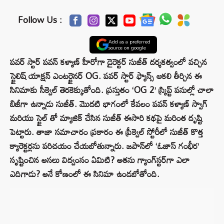
Follow Us :
Add as a preferred
source on google
పవర్ స్టార్ పవన్ కళ్యాణ్ హీరోగా డైరెక్టర్ సుజీత్ దర్శకత్వంలో వచ్చిన
స్టైలిష్ యాక్షన్ ఎంటర్టైనర్ OG. పవర్ స్టార్ ఫ్యాన్స్ ఆకలి తీర్చిన ఈ
సినిమాకు సీక్వెల్ తెరకెక్కుతోంది. ప్రస్తుతం ‘OG 2’ స్క్రిప్ట్ పనుల్లో చాలా
బిజీగా ఉన్నాడు సుజీత్.
మొదటి భాగంలో కేవలం పవన్ కళ్యాణ్ స్వాగ్
మరియు స్టైల్ తో మ్యాజిక్ చేసిన సుజీత్ ఈసారి కథపై మరింత దృష్టి
పెట్టారు. తాజా సమాచారం ప్రకారం ఈ ప్రీక్వెల్ స్టోరీలో సుజీత్ కొత్త
క్యారెక్టర్లను పరిచయం చేయబోతున్నారు. జపాన్‌లో ‘ఓజాస్ గంభీర’
సృష్టించిన అసలు విద్వంసం ఏమిటి? అతను గ్యాంగ్‌స్టర్‌గా ఎలా
ఎదిగాడు? అనే కోణంలో ఈ సినిమా ఉండబోతోంది.