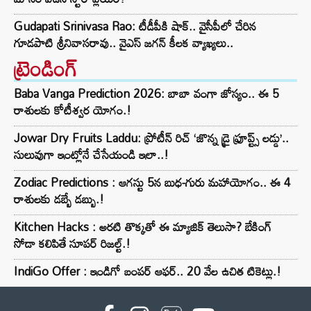
Gudapati Srinivasa Rao: టీడీపీకి షాక్‌.. వైసీపీలో చేరిన
గూడపాటి శ్రీనివాసరావు.. వైఎస్‌ జగన్‌ కీలక వ్యాఖ్యలు..
ట్రెండింగ్‌
Baba Vanga Prediction 2026: బాబా వంగా జోస్యం.. ఈ 5
రాశులకు కోటీశ్వర యోగం.!
Jowar Dry Fruits Laddu: ప్రోటీన్ రిచ్ ‘జొన్న డ్రై ఫ్రూప్ట్స్ లడ్డు’..
సులువుగా ఇంట్లోనే చేసేయండి ఇలా..!
Zodiac Predictions : ఆగస్టు 5న బుధ-గురు మహాయోగం.. ఈ 4
రాశులకు డబ్బే డబ్బు.!
Kitchen Hacks : అరటి తొక్కతో ఈ మ్యాజిక్ తెలుసా? బేకింగ్
సోడా కలిపితే సూపర్ రిజల్ట్.!
IndiGo Offer : ఇండిగో బంపర్ ఆఫర్.. 20 వేల ఉచిత టికెట్లు.!