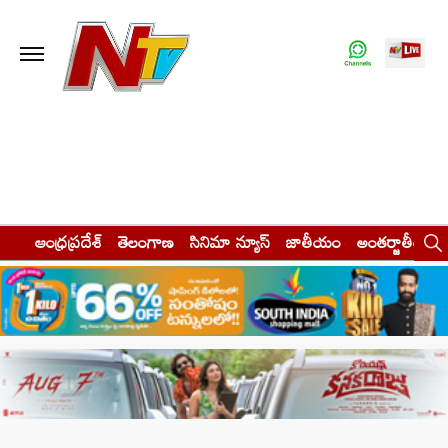
ఆంధ్రప్రదేశ్
తెలంగాణ
సినిమా న్యూస్
జాతీయం
అంతర్జాతీయం