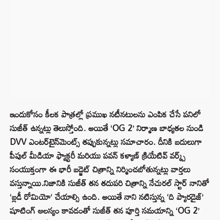
ఇందుకోసం కీలక పాత్రల్లో ప్రముఖ నటీనటులను ఎంపిక చేసే పనిలో
సుజీత్ ఉన్నట్లు తెలుస్తోంది. అయితే
‘OG 2’ నిర్మాణ బాధ్యతల నుండి
DVV ఎంటర్‌టైన్‌మెంట్స్ తప్పుకున్నట్లు సమాచారం.
దీనికి బదులుగా
పీపుల్ మీడియా ఫ్యాక్టరీ మరియు పవన్ కళ్యాణ్ క్రియేటివ్ వర్క్స్
సంయుక్తంగా ఈ భారీ బడ్జెట్ చిత్రాన్ని నిర్మించబోతున్నట్లు వార్తలు
వస్తున్నాయి.
నిజానికి సుజీత్ తన తదుపరి చిత్రాన్ని నేచురల్ స్టార్ నానితో
‘
బ్లడీ రోమియో
‘
చేయాల్సి ఉంది.
అయితే నాని నటిస్తున్న ‘ది ప్యారడైజ్’
షూటింగ్ ఆలస్యం కావడంతో సుజీత్ తన పూర్తి సమయాన్ని ‘OG 2’