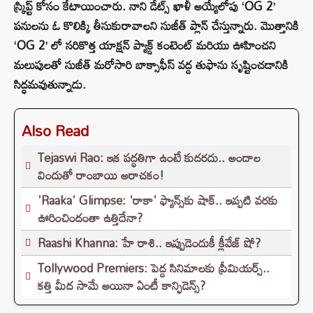
స్క్రిప్ట్ కోసం కేటాయించారు.
నాని డేట్స్ ఖాళీ అయ్యేలోపు ‘OG 2’
పనులను ఓ కొలిక్కి తీసుకురావాలని సుజీత్ ప్లాన్ చేస్తున్నారు. మొత్తానికి
‘OG 2’ లో సరికొత్త యాక్షన్ ప్యాక్డ్ కంటెంట్ మరియు ఊహించని
మలుపులతో సుజీత్ మరోసారి బాక్సాఫీస్ వద్ద తుఫాను సృష్టించడానికి
సిద్ధమవుతున్నాడు.
Also Read
Tejaswi Rao: ఇక పద్ధతిగా ఉంటే కుదరదు.. అందాల
విందుతో రాంబాయి అరాచకం!
'Raaka' Glimpse: 'రాకా' ఫ్యాన్స్‌కు షాక్.. ఇప్పటి వరకు
ఊరించిందంతా ఉత్తిదేనా?
Raashi Khanna: హే రాశి.. ఇప్పుడెందుకీ క్లీవేజ్ షో?
Tollywood Premiers: పెద్ద సినిమాలకు ప్రీమియర్స్..
కత్తి మీద సామే అయినా ఏంటీ కాన్ఫిడెన్స్?