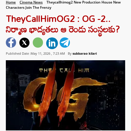
Home
Cinema News
Theycallhimog2 New Production House New
Characters Join The Frenzy
TheyCallHimOG2 : OG -2..
నిర్మాణ భాద్యతలు ఆ రెండు సంస్థలకు?
Published Date :May 11, 2026 ,
7:23 AM
By
subbarao kilari