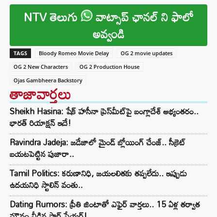
NTV తెలుగు
వాట్సాప్ ఛానల్ ని ఫాలో
అవ్వండి
TAGS
Bloody Romeo Movie Delay
OG 2 movie updates
OG 2 New Characters
OG 2 Production House
Ojas Gambheera Backstory
తాజావార్తలు
Sheikh Hasina: షేక్ హసీనా ప్రెస్‌మీట్‌పై బంగ్లాదేశ్ అభ్యంతరం..
భారత్ రియాక్షన్ ఇదే!
Ravindra Jadeja: జడేజాలో మైండ్ బ్లోయింగ్ చేంజ్.. సీక్రెట్
బయటపెట్టిన పుజారా..
Tamil Politics: కరుణానిధి, జయలలితకు తప్పలేదు.. ఇప్పుడు
ఉదయనిధి స్టాలిన్ వంతు..
Dating Rumors: ప్రీతి జింటాతో ఎఫైర్ వార్తలు.. 15 ఏళ్ల తర్వాత
మౌనం వీడిన స్టార్ ప్లేయర్!