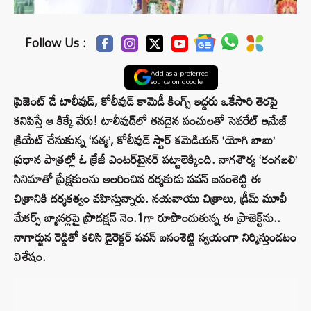
Follow Us :
Add as a preferred
source on google
ప్రెజెంట్ డే టాలీవుడ్, కోలీవుడ్ కామెడీ కింగ్స్ ఇద్దరు ఒకేసారి తెరపై
కనిపిస్తే ఆ కిక్కే వేరు! టాలీవుడ్‌లో తనదైన పంచులతో సెపరేట్ ఇమేజ్
క్రియేట్ చేసుకున్న ‘సత్య’, కోలీవుడ్ స్టార్ కమెడియన్ ‘యోగి బాబు’
ప్రధాన పాత్రల్లో ఓ క్రేజీ ఎంటర్‌టైనర్ పట్టాలెక్కింది. నాగశౌర్య ‘రంగబలి’
సినిమాతో ప్రేక్షకులను అలరించిన దర్శకుడు పవన్ బసంశెట్టి ఈ
చిత్రానికి దర్శకత్వం వహిస్తున్నారు. నయవాయు చిత్రాలు, డ్రీమ్ మూవీ
మేకర్స్ బ్యానర్లపై ప్రొడక్షన్ నెం.1గా రూపొందుతున్న ఈ ప్రాజెక్ట్‌ను..
నాగార్జున రెడ్డితో కలిసి డైరెక్టర్ పవన్ బసంశెట్టి స్వయంగా నిర్మిస్తుండటం
విశేషం.