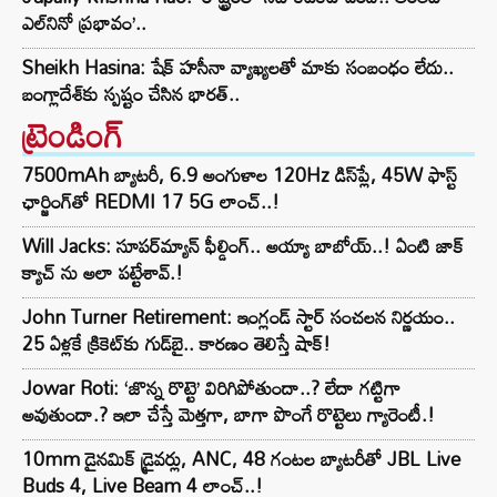
ఎల్‌నినో ప్రభావం’..
Sheikh Hasina: షేక్ హసీనా వ్యాఖ్యలతో మాకు సంబంధం లేదు..
బంగ్లాదేశ్‌కు స్పష్టం చేసిన భారత్..
ట్రెండింగ్‌
7500mAh బ్యాటరీ, 6.9 అంగుళాల 120Hz డిస్‌ప్లే, 45W ఫాస్ట్
ఛార్జింగ్‌తో REDMI 17 5G లాంచ్..!
Will Jacks: సూపర్‌మ్యాన్ ఫీల్డింగ్.. అయ్యా బాబోయ్..! ఏంటి జాక్
క్యాచ్ ను అలా పట్టేశావ్.!
John Turner Retirement: ఇంగ్లండ్ స్టార్ సంచలన నిర్ణయం..
25 ఏళ్లకే క్రికెట్‌కు గుడ్‌బై.. కారణం తెలిస్తే షాక్!
Jowar Roti: ‘జొన్న రొట్టె’ విరిగిపోతుందా..? లేదా గట్టిగా
అవుతుందా.? ఇలా చేస్తే మెత్తగా, బాగా పొంగే రొట్టెలు గ్యారెంటీ.!
10mm డైనమిక్ డ్రైవర్లు, ANC, 48 గంటల బ్యాటరీతో JBL Live
Buds 4, Live Beam 4 లాంచ్..!