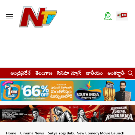
ఆంధ్రప్రదేశ్
తెలంగాణ
సినిమా న్యూస్
జాతీయం
అంతర్జాతీయం
Home
Cinema News
Satya Yogi Babu New Comedy Movie Launch