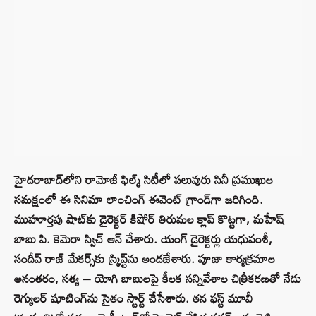
హైదరాబాద్‌లోని రామోజీ ఫిల్మ్ సిటీలో పలువురు సినీ ప్రముఖుల
సమక్షంలో ఈ సినిమా లాంచింగ్ ఈవెంట్ గ్రాండ్‌గా జరిగింది.
ముహూర్తపు షాట్‌కు డైరెక్టర్ కిషోర్ తిరుమల క్లాప్ కొట్టగా, మహేష్
బాబు పి. కెమెరా స్విచ్ ఆన్ చేశారు. యంగ్ డైరెక్టర్లు యధువంశీ,
సందీప్ రాజ్ మేకర్స్‌కు స్క్రిప్ట్‌ను అందజేశారు. పూజా కార్యక్రమాల
అనంతరం, సత్య – యోగి బాబులపై కీలక సన్నివేశాల చిత్రీకరణతో నేడు
రెగ్యులర్ షూటింగ్‌ను సైతం స్టార్ట్ చేసేశారు. తన ఫస్ట్ మూవీ