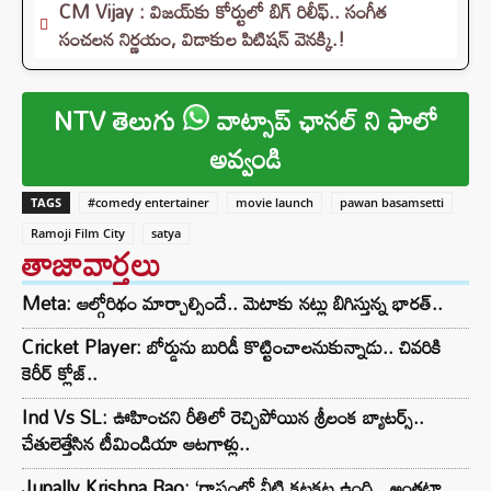
CM Vijay : విజయ్‌కు కోర్టులో బిగ్ రిలీఫ్.. సంగీత
సంచలన నిర్ణయం, విడాకుల పిటిషన్ వెనక్కి.!
NTV తెలుగు
వాట్సాప్ ఛానల్ ని ఫాలో
అవ్వండి
TAGS
#comedy entertainer
movie launch
pawan basamsetti
Ramoji Film City
satya
తాజావార్తలు
Meta: ఆల్గోరిథం మార్చాల్సిందే.. మెటాకు నట్లు బిగిస్తున్న భారత్..
Cricket Player: బోర్డును బురిడీ కొట్టించాలనుకున్నాడు.. చివరికి
కెరీర్ క్లోజ్..
Ind Vs SL: ఊహించని రీతిలో రెచ్చిపోయిన శ్రీలంక బ్యాటర్స్..
చేతులెత్తేసిన టీమిండియా ఆటగాళ్లు..
Jupally Krishna Rao: ‘రాష్ట్రంలో నీటి కటకట ఉంది.. అంతటా