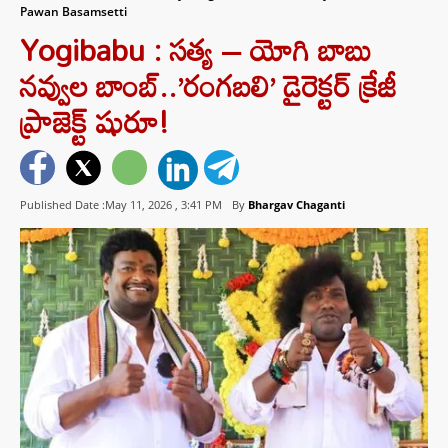
Pawan Basamsetti
Yogibabu : సత్య – యోగి బాబు
నవ్వుల బాంబ్..’రంగబలి’ డైరెక్టర్ క్రేజీ
ప్రాజెక్ట్ షురూ!
Published Date :May 11, 2026 ,
3:41 PM
By
Bhargav Chaganti