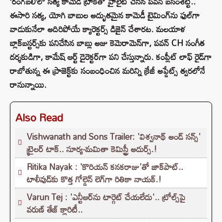
‘రంగబలి’లో సత్య కామెడీ ట్రాక్‌తో హైలైట్ చేసిన పవన్ బసంశెట్టి..
ఈసారి సత్య, యోగి బాబుల అద్భుతమైన కామెడీ టైమింగ్‌ను ఫుల్‌గా
వాడుకునేలా అదిరిపోయే క్యారెక్టర్స్ డిజైన్ చేశారట. మలయాళ
బ్లాక్‌బస్టర్స్‌కు పనిచేసిన బాబ్లు అజు కెమెరామెన్‌గా, పవన్ CH సంగీత
దర్శకుడిగా, కామేష్ ఆర్ట్ డైరెక్టర్‌గా పని చేస్తున్నారు. కంప్లీట్ లాఫ్ రైడ్‌గా
రాబోతున్న ఈ ప్రాజెక్ట్‌కు సంబంధించిన మరిన్ని క్రేజీ అప్డేట్స్ త్వరలోనే
రానున్నాయి.
Also Read
Vishwanath and Sons Trailer: 'విశ్వనాథ్ అండ్ సన్స్'
ట్రైలర్ టాక్.. సూర్య-మమితా కెమిస్ట్రీ అదుర్స్.!
Ritika Nayak : 'కొరియన్ కనకరాజు'తో జాక్‌పాట్..
టాలీవుడ్‌కు కొత్త గోల్డెన్ లెగ్‌గా రితికా నాయక్.!
Varun Tej : 'ఎన్టీఆర్‌ను టార్గెట్ చేయలేదు'.. ట్రోల్స్‌పై
వరుణ్ తేజ్ క్లారిటీ..