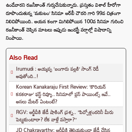
ఉండేవారని రజనీకాంత్ గుర్తుచేసుకున్నారు. ప్రస్తుతం విశాల్ హీరోగా
రూపొందుతున్న ‘మకుటం’ సినిమా ఆర్‌బీ చౌదరి గారి 99వ చిత్రంగా
నిలిచిపోయింది. ఆయన కలగా మిగిలిపోయిన 100వ సినిమా గురించి
రజనీకాంత్ చెప్పిన మాటలు ఇప్పుడు ఇండస్ట్రీ వర్గాల్లో విషాదాన్ని
నింపాయి.
Also Read
Irumudi : అయ్యప్ప ‘బంగారు పల్లకి’ సాంగ్ రెడీ
అవుతోంది..!
Korean Kanakaraju First Review: ‘కొరియన్
కనకరాజు’ ఫస్ట్ రివ్యూ.. సినిమాలో ప్లస్ పాయింట్స్ ఇవే..
అసలు మేటర్ ఏంటంటే?
RGV: ఆర్జీవీకి జేడీ షాకింగ్ ప్రశ్న.. “పిచ్చోళ్లందరినీ మీరు
పెట్టుకుంటారా? లేక వాళ్లే వస్తారా?”
JD Chakravarthy: ఆర్జీవీకి తెలియకుండా జేడీ చేసిన