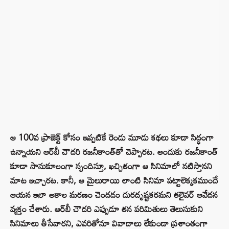
ఆ 100వ ప్రాజెక్ట్ కోసం ఇప్పటికే రెండు మూడు కథలు కూడా సిద్ధంగా
ఉన్నాయని ఆర్‌బీ చౌదరి రజనీకాంత్‌తో చెప్పారట. అందుకు రజనీకాంత్
కూడా సానుకూలంగా స్పందిస్తూ, ఖచ్చితంగా ఆ సినిమాలో నటిస్తానని
మాట ఇచ్చారట. కానీ, ఆ మైలురాయి లాంటి సినిమా పట్టాలెక్కకముందే
ఆయన ఇలా అకాల మరణం చెందడం దురదృష్టకరమని తలైవర్ ఆవేదన
వ్యక్తం చేశారు. ఆర్‌బీ చౌదరి ఎప్పుడూ తన పరిమితులు తెలుసుకుని
సినిమాలు తీసేవారని, ఎవరితోనూ వివాదాలు లేకుండా ప్రశాంతంగా