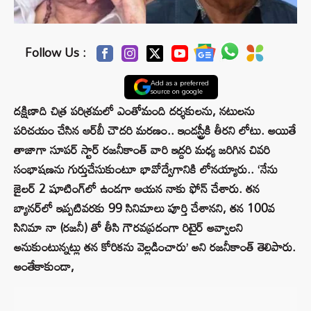
Follow Us :
Add as a preferred
source on google
దక్షిణాది చిత్ర పరిశ్రమలో ఎంతోమంది దర్శకులను, నటులను
పరిచయం చేసిన ఆర్‌బీ చౌదరి మరణం.. ఇండస్ట్రీకి తీరని లోటు. అయితే
తాజాగా సూపర్ స్టార్ రజనీకాంత్ వారి ఇద్దరి మధ్య జరిగిన చివరి
సంభాషణను గుర్తుచేసుకుంటూ భావోద్వేగానికి లోనయ్యారు.. ‘నేను
జైలర్ 2 షూటింగ్‌లో ఉండగా ఆయన నాకు ఫోన్ చేశారు. తన
బ్యానర్‌లో ఇప్పటివరకు 99 సినిమాలు పూర్తి చేశానని, తన 100వ
సినిమా నా (రజనీ) తో తీసి గౌరవప్రదంగా రిటైర్ అవ్వాలని
అనుకుంటున్నట్లు తన కోరికను వెల్లడించారు’ అని రజనీకాంత్ తెలిపారు.
అంతేకాకుండా,