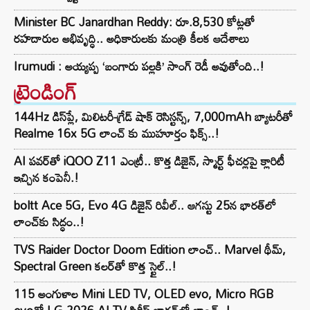
Minister BC Janardhan Reddy: రూ.8,530 కోట్లతో
రహదారుల అభివృద్ధి.. అధికారులకు మంత్రి కీలక ఆదేశాలు
Irumudi : అయ్యప్ప ‘బంగారు పల్లకి’ సాంగ్ రెడీ అవుతోంది..!
ట్రెండింగ్‌
144Hz డిస్‌ప్లే, మిలిటరీ-గ్రేడ్ షాక్ రెసిస్టన్స్, 7,000mAh బ్యాటరీతో
Realme 16x 5G లాంచ్ కు ముహూర్తం ఫిక్స్..!
AI పవర్‌తో iQOO Z11 ఎంట్రీ.. కొత్త డిజైన్, స్మార్ట్ ఫీచర్లపై క్లారిటీ
ఇచ్చిన కంపెనీ.!
boltt Ace 5G, Evo 4G డిజైన్ రివీల్.. ఆగస్టు 25న భారత్‌లో
లాంచ్‌కు సిద్ధం..!
TVS Raider Doctor Doom Edition లాంచ్.. Marvel థీమ్,
Spectral Green కలర్‌తో కొత్త స్టైల్..!
115 అంగుళాల Mini LED TV, OLED evo, Micro RGB