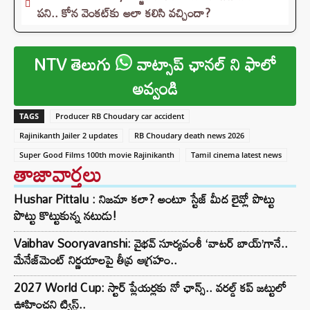
పని.. కోన వెంకట్‌కు అలా కలిసి వచ్చిందా?
NTV తెలుగు
వాట్సాప్ ఛానల్ ని ఫాలో
అవ్వండి
TAGS
Producer RB Choudary car accident
Rajinikanth Jailer 2 updates
RB Choudary death news 2026
Super Good Films 100th movie Rajinikanth
Tamil cinema latest news
తాజావార్తలు
Hushar Pittalu : నిజమా కలా? అంటూ స్టేజ్ మీద లైవ్లో పొట్టు
పొట్టు కొట్టుకున్న నటుడు!
Vaibhav Sooryavanshi: వైభవ్ సూర్యవంశీ ‘వాటర్ బాయ్’గానే..
మేనేజ్‌మెంట్ నిర్ణయాలపై తీవ్ర ఆగ్రహం..
2027 World Cup: స్టార్ ప్లేయర్లకు నో ఛాన్స్.. వరల్డ్ కప్ జట్టులో
ఊహించని ట్విస్ట్..