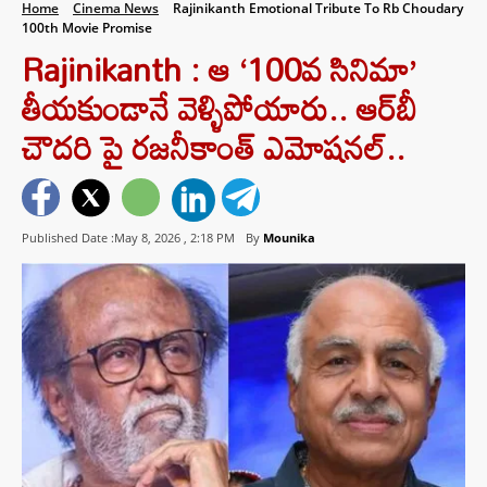
Home
Cinema News
Rajinikanth Emotional Tribute To Rb Choudary
100th Movie Promise
Rajinikanth : ఆ ‘100వ సినిమా’
తీయకుండానే వెళ్ళిపోయారు.. ఆర్‌బీ
చౌదరి పై రజనీకాంత్ ఎమోషనల్..
Published Date :May 8, 2026 ,
2:18 PM
By
Mounika