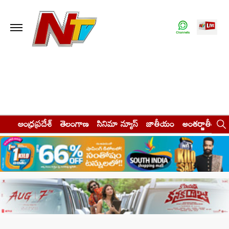
ఆంధ్రప్రదేశ్
తెలంగాణ
సినిమా న్యూస్
జాతీయం
అంతర్జాతీయం