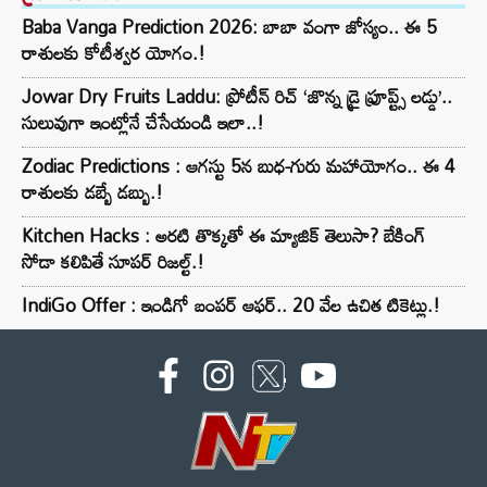
Baba Vanga Prediction 2026: బాబా వంగా జోస్యం.. ఈ 5
రాశులకు కోటీశ్వర యోగం.!
Jowar Dry Fruits Laddu: ప్రోటీన్ రిచ్ ‘జొన్న డ్రై ఫ్రూప్ట్స్ లడ్డు’..
సులువుగా ఇంట్లోనే చేసేయండి ఇలా..!
Zodiac Predictions : ఆగస్టు 5న బుధ-గురు మహాయోగం.. ఈ 4
రాశులకు డబ్బే డబ్బు.!
Kitchen Hacks : అరటి తొక్కతో ఈ మ్యాజిక్ తెలుసా? బేకింగ్
సోడా కలిపితే సూపర్ రిజల్ట్.!
IndiGo Offer : ఇండిగో బంపర్ ఆఫర్.. 20 వేల ఉచిత టికెట్లు.!