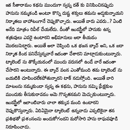
ఇక సీతారామం కథను ముందుగా స్వప్న దత్ కు వినిపించినప్పుడు
హనును నమ్మకండి అంటూ కొన్ని దుష్ట శక్తులు తమను అడ్డుకున్నాయని
నిర్మాతలు బాహాటంగానే చెప్పుకొచ్చారు. అయితే వారు ఎవరు..? ఏంటి
అనేది మాత్రం రివీల్ చేయలేదు. దీంతో ఇండస్ట్రీలో హనుకు ఉన్న
శత్రువులు ఎవరై ఉంటారని అభిమానులు ఆరా తీయడం
మొదలుపెట్టారు. అయితే అలా చెప్పింది ఒక భజన బ్యాచ్ అని, ఒక బడా
నిర్మాత కింద పనిచేస్తున్నవారే ఇదంతా చేశారని మాట్లాడుకుంటున్నారు.
ట్యాలెంట్ ను తొక్కేయడంలో ముందు వరుసలో ఉండే వారే ఇదంతా
చేసారని అంటున్నారు. ఈ బ్యాచ్ వలన ఎంతోమంది తమ ట్యాలెంట్ ను
బయటికి చూపించలేకపోతున్నారని టాక్ నడుస్తోంది. అయితే వారి
మాటలను నమ్మకుండా స్వప్న ఈ కథను, హనును నమ్మి ప్రేక్షకుల
ముందుకు తీసుకురావడం ఆమె గొప్పతనమని మెచ్చుకుంటున్నారు.
ఇండస్ట్రీలో ఇలాంటివారు చాలా తక్కువ మంది ఉంటారని
చెప్పుకొస్తున్నారు. ఏదిఏమైనా ట్యాలెంట్ ఉన్నవాడు ఎప్పటికైనా తన
ప్రతిభతో ప్రశంసలను అందుకోగలడని మరోసారి హను రాఘవపూడి
నిరూపించాడు.