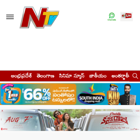
ఆంధ్రప్రదేశ్
తెలంగాణ
సినిమా న్యూస్
జాతీయం
అంతర్జాతీయం