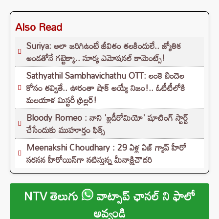
Also Read
Suriya: అలా జరిగిఉంటే జీవితం తలకిందులే.. జ్యోతిక
అండతోనే గట్టెక్కా.. సూర్య ఎమోషనల్ కామెంట్స్!
Sathyathil Sambhavichathu OTT: లంకె బిందెల
కోసం తవ్వితే.. ఊరంతా షాక్ అయ్యే నిజం!.. ఓటీటీలోకి
మలయాళ మిస్టరీ థ్రిల్లర్!
Bloody Romeo : నాని 'బ్లడీరోమియో' షూటింగ్ స్టార్ట్
చేసేందుకు ముహూర్తం ఫిక్స్
Meenakshi Choudhary : 29 ఏళ్ల ఏజ్ గ్యాప్ హీరో
సరసన హీరోయిన్‌గా నటిస్తున్న మీనాక్షిచౌదరి
NTV తెలుగు
వాట్సాప్ ఛానల్ ని ఫాలో
అవ్వండి