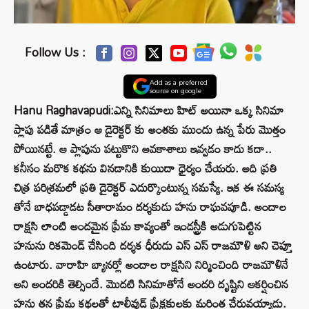
Follow Us :
Add as a preferred
source on google
Hanu Raghavapudi:ఎన్ని సినిమాలు హిట్ అయినా ఒక్క సినిమా
ప్లాపు పడితే మాత్రం ఆ డైరెక్టర్ కు అంతకు ముందు ఉన్న పేరు మొత్తం
పోయినట్టే. ఆ ప్లాపును పట్టుకొని అవకాశాలు ఇవ్వడం కాదు కదా..
కనీసం మరొక కథను వినడానికి కుయిదా ధైర్యం చేయరు. అది ప్రతి
చిత్ర పరిశ్రమలో ప్రతి డైరెక్టర్ ఎదుర్కొంటున్న సమస్యే. ఇక ఈ సమస్య
తోనే బాధపడ్డాడట సీతారామం దర్శకుడు హను రాఘవపూడి. అందాల
రాక్షసి లాంటి అందమైన ప్రేమ కావ్యంతో ఇండస్ట్రీకి అడుగుపెట్టిన
హనును రికమెండ్ చేసింది దర్శక ధీరుడు ఎస్ ఎస్ రాజమౌళి అని చెప్తూ
ఉంటారు. వారాహి బ్యానర్లో అందాల రాక్షసిని నిర్మించింది రాజమౌళినే
అని అందరికి తెల్సిందే. మొదటి సినిమాతోనే అందరి దృష్టిని ఆకర్షించిన
హను తన ప్రేమ కథలతో టాలీవుడ్ ప్రేక్షకులకు మరింత చేరువయ్యాడు.