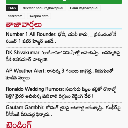
TAGS
director hanu raghavapudi
Hanu Raghavapudi
sitararam
swapna dath
తాజావార్తలు
Number 1 All Rounder: ధోనీ, యువీ కాదు… ప్రపంచంలోనే
నంబర్ 1 పవర్ హిట్టర్ ఇతడే..
DK Shivakumar: ‘రాజీనామా’ నిమిషాల్లో ఆమోదిస్తా.. అసమ్మతిపై
డీకే.శివకుమార్ హెచ్చరిక
AP Weather Alert: రానున్న 3 గంటలు జాగ్రత్త.. పిడుగులతో
కూడిన వర్షాలు
Ronaldo Wedding Rumors: నలుగురు పిల్లల తల్లితో రొనాల్డో
పెళ్లి? వైరల్ అవుతున్న ఫుట్‌బాల్ దిగ్గజం వెడ్డింగ్ డేట్!
Gautam Gambhir: కోచింగ్ శైలిపై ఆటగాళ్ల అసంతృప్తి.. గంభీర్‌పై
బీసీసీఐకి సీనియర్ల ఫిర్యాదు..
ట్రెండింగ్‌