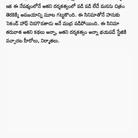
ఇక ఈ నేపథ్యంలోనే అతని దర్శకత్వంలో పడి పడి లేచే మనసు చిత్రం
తెరకెక్కి అపజయాన్ని మూట గట్టుకొంది. ఈ సినిమాతోనే హనుకు
సెకండ్ హాఫ్ చెడగొడతాడు అనే ముద్ర పడిపోయింది. ఈ సినిమా
తరువాత అతని కథలు అన్నా, అతని దర్శకత్వం అన్నా భయపడే స్టేజికి
వచ్చారట హీరోలు, నిర్మాతలు.