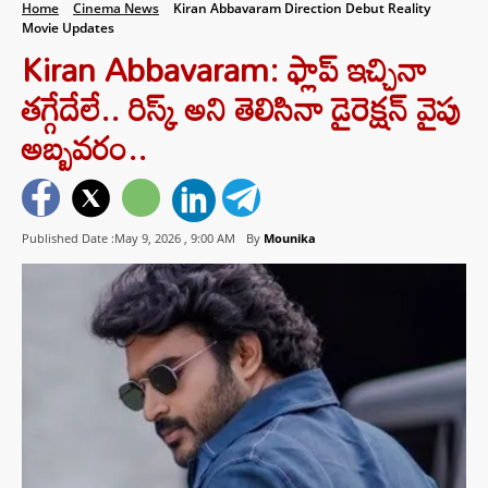
Home
Cinema News
Kiran Abbavaram Direction Debut Reality
Movie Updates
Kiran Abbavaram: ఫ్లాప్ ఇచ్చినా
తగ్గేదేలే.. రిస్క్ అని తెలిసినా డైరెక్షన్ వైపు
అబ్బవరం..
Published Date :May 9, 2026 ,
9:00 AM
By
Mounika