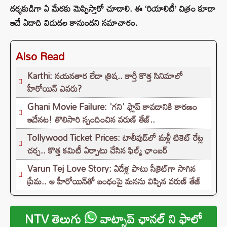
దర్శకుడిగా ఏ మేరకు మెప్పిస్తారో చూడాలి. ఈ ‘రియాలిటీ’ చిత్రం కూడా
ఇదే ఏడాది విడుదల కానుందని సమాచారం.
Also Read
Karthi: నయనతార లేదా త్రిష.. కార్తీ కొత్త సినిమాలో
హీరోయిన్ ఎవరు?
Ghani Movie Failure: 'గని' ఫ్లాప్‌ కావడానికి కారణం
ఇదేనట! తొలిసారి స్పందించిన వరుణ్ తేజ్..
Tollywood Ticket Prices: టాలీవుడ్‌లో మళ్లీ టికెట్‌ రేట్ల
చర్చ.. కొత్త కమిటీ ఏర్పాటు చేసిన ఫిల్మ్‌ ఛాంబర్‌
Varun Tej Love Story: ఏడేళ్ల పాటు సీక్రెట్‌గా సాగిన
ప్రేమ.. ఆ హీరోయిన్‌తో బంధంపై మనసు విప్పిన వరుణ్ తేజ్
NTV తెలుగు
వాట్సాప్ ఛానల్ ని ఫాలో