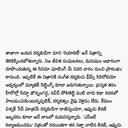
తాజాగా ఆయన దర్శకుడిగా మారి ‘రియాలిటీ’ అనే చిత్రాన్ని
తెరకెక్కించబోతున్నారు. నిజ జీవిత సంఘటనలు, మనుషుల ఆధారంగా
రూపొందుతున్న ఈ సినిమా షూటింగ్ మే చివరి వారం నుంచి ప్రారంభం
కానుంది. ఇప్పటికే ఈ చిత్రానికి సంగీత దర్శకుడు భీమ్స్ సిసిరోలియో
ఆధ్వర్యంలో మ్యూజిక్ సిట్టింగ్స్ కూడా జరుగుతున్నాయి. ప్రస్తుత తరం
హీరోల్లో సిద్దూ జొన్నలగడ్డ, నవీన్ పోలిశెట్టి వంటి వారు కథా రచనలో
పాలుపంచుకుంటున్నప్పటికీ, దర్శకత్వం వైపు వెళ్లడం లేదు. కేవలం
విశ్వక్ సేన్ మాత్రమే దర్శకుడిగా రాణిస్తుండగా, ఇప్పుడు కిరణ్
అబ్బవరం కూడా అదే బాటలో పయనిస్తున్నారు. ‘ఎస్ఆర్
కళ్యాణమండపం’ చిత్రంతో రచయితగా తన సత్తా చాటిన కిరణ్, ఇప్పుడు