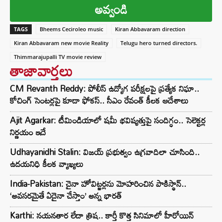
అవ్వండి
TAGS
Bheems Ceciroleo music
Kiran Abbavaram direction
Kiran Abbavaram new movie Reality
Telugu hero turned directors.
Thimmarajupalli TV movie review
తాజావార్తలు
CM Revanth Reddy: పోలీస్ ఉద్యోగ పరీక్షలపై ప్రత్యేక నిఘా..
కోచింగ్ సెంటర్లపై కూడా ఫోకస్.. సీఎం రేవంత్ కీలక ఆదేశాలు
Ajit Agarkar: టీమిండియాలో షమీ భవిష్యత్తుపై సందిగ్ధం.. సెలెక్టర్ల
నిర్ణయం ఇదే
Udhayanidhi Stalin: విజయ్ ప్రభుత్వం ఉగ్రవాదిలా చూసింది..
ఉదయనిధి కీలక వ్యాఖ్యలు
India-Pakistan: చైనా హోవిట్జర్లను మోహరించిన పాకిస్థాన్..
‘అవసరమైతే ఏదైనా చేస్తాం’ అన్న భారత్
Karthi: నయనతార లేదా త్రిష.. కార్తీ కొత్త సినిమాలో హీరోయిన్