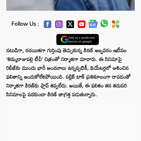
Follow Us :
Add as a preferred
source on google
నటుడిగా, రచయితగా గుర్తింపు తెచ్చుకున్న కిరణ్ అబ్బవరం ఇటీవల
‘తిమ్మరాజుపల్లి టీవీ’ చిత్రంతో నిర్మాతగా మారారు. ఈ సినిమాపై
రిలీజ్‌కు ముందు భారీ అంచనాలు ఉన్నప్పటికీ, థియేటర్లలో ఆశించిన
ఫలితాన్ని అందుకోలేకపోయింది. పబ్లిక్ టాక్ ప్రతికూలంగా రావడంతో
నిర్మాతగా కిరణ్‌కు ఫ్లాప్ తప్పలేదు. అయితే, ఈ ఫలితం తన తదుపరి
సినిమాలపై పడకుండా కిరణ్ జాగ్రత్త పడుతున్నారు.