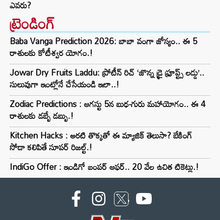
ఎవరు?
ట్రెండింగ్‌
Baba Vanga Prediction 2026: బాబా వంగా జోస్యం.. ఈ 5
రాశులకు కోటీశ్వర యోగం.!
Jowar Dry Fruits Laddu: ప్రోటీన్ రిచ్ ‘జొన్న డ్రై ఫ్రూప్ట్స్ లడ్డు’..
సులువుగా ఇంట్లోనే చేసేయండి ఇలా..!
Zodiac Predictions : ఆగస్టు 5న బుధ-గురు మహాయోగం.. ఈ 4
రాశులకు డబ్బే డబ్బు.!
Kitchen Hacks : అరటి తొక్కతో ఈ మ్యాజిక్ తెలుసా? బేకింగ్
సోడా కలిపితే సూపర్ రిజల్ట్.!
IndiGo Offer : ఇండిగో బంపర్ ఆఫర్.. 20 వేల ఉచిత టికెట్లు.!