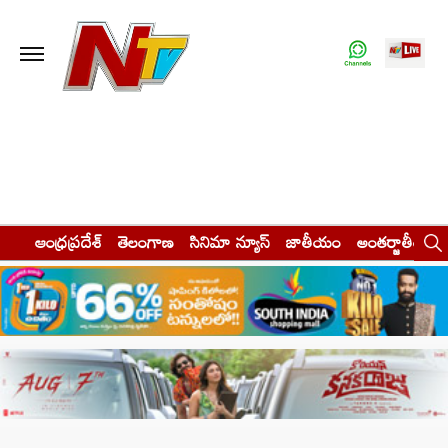
ఆంధ్రప్రదేశ్
తెలంగాణ
సినిమా న్యూస్
జాతీయం
అంతర్జాతీయం