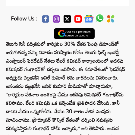
Follow Us :
Add as a preferred
source on google
తెలుగు సినీ పరిశ్రమలో కార్మికుల 30% వేతన పెంపు డిమాండ్‌తో
జరుగుతున్న సమ్మె వివాదం పరిష్కారం కోసం తెలుగు ఫిల్మ్ ఇండస్ట్రీ
ఎంప్లాయిస్ ఫెడరేషన్ నేతలు లేబర్ కమిషన్ కార్యాలయంలో అదనపు
కమిషనర్ గంగాధర్‌తో చర్చలు జరిపారు. ఈ సమావేశంలో ఫెడరేషన్
అధ్యక్షుడు వల్లభనేని అనిల్ కుమార్ తమ వాదనలను వివరించారు.
అనంతరం వల్లభనేని అనిల్ కుమార్ మీడియాతో మాట్లాడుతూ,
“కార్మికుల వేతనాల అంశంపై మేము అదనపు కమిషనర్ గంగాధర్‌ను
కలిసాము. లేబర్ కమిషన్ ఒక పర్సెంటేజ్ ప్రతిపాదన చేసింది, కానీ
దానిని మేము ఒప్పుకోలేదు. మేము 30 శాతం వేతన పెంపును
సూచించాము. ప్రొడ్యూసర్ కౌన్సిల్ నేతలతో చర్చించి సమస్యను
పరిష్కరిస్తామని గంగాధర్ హామీ ఇచ్చారు,” అని తెలిపారు. ఆయన