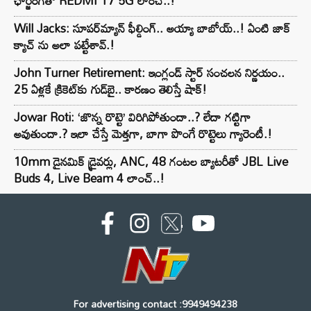
ఛార్జింగ్‌తో REDMI 17 5G లాంచ్..!
Will Jacks: సూపర్‌మ్యాన్ ఫీల్డింగ్.. అయ్యా బాబోయ్..! ఏంటి జాక్
క్యాచ్ ను అలా పట్టేశావ్.!
John Turner Retirement: ఇంగ్లండ్ స్టార్ సంచలన నిర్ణయం..
25 ఏళ్లకే క్రికెట్‌కు గుడ్‌బై.. కారణం తెలిస్తే షాక్!
Jowar Roti: ‘జొన్న రొట్టె’ విరిగిపోతుందా..? లేదా గట్టిగా
అవుతుందా.? ఇలా చేస్తే మెత్తగా, బాగా పొంగే రొట్టెలు గ్యారెంటీ.!
10mm డైనమిక్ డ్రైవర్లు, ANC, 48 గంటల బ్యాటరీతో JBL Live
Buds 4, Live Beam 4 లాంచ్..!
For advertising contact :9949494238