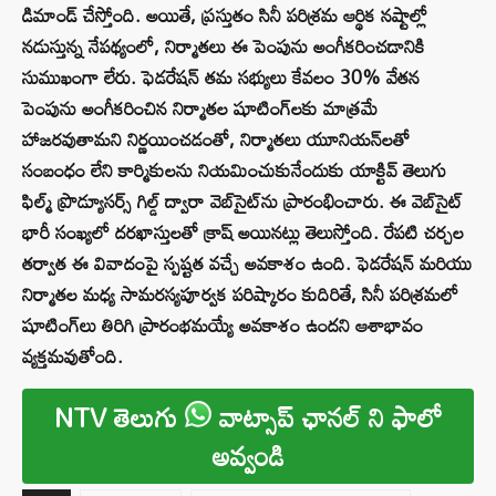
డిమాండ్ చేస్తోంది. అయితే, ప్రస్తుతం సినీ పరిశ్రమ ఆర్థిక నష్టాల్లో
నడుస్తున్న నేపథ్యంలో, నిర్మాతలు ఈ పెంపును అంగీకరించడానికి
సుముఖంగా లేరు. ఫెడరేషన్ తమ సభ్యులు కేవలం 30% వేతన
పెంపును అంగీకరించిన నిర్మాతల షూటింగ్‌లకు మాత్రమే
హాజరవుతామని నిర్ణయించడంతో, నిర్మాతలు యూనియన్‌లతో
సంబంధం లేని కార్మికులను నియమించుకునేందుకు యాక్టివ్ తెలుగు
ఫిల్మ్ ప్రొడ్యూసర్స్ గిల్డ్ ద్వారా వెబ్‌సైట్‌ను ప్రారంభించారు. ఈ వెబ్‌సైట్
భారీ సంఖ్యలో దరఖాస్తులతో క్రాష్ అయినట్లు తెలుస్తోంది. రేపటి చర్చల
తర్వాత ఈ వివాదంపై స్పష్టత వచ్చే అవకాశం ఉంది. ఫెడరేషన్ మరియు
నిర్మాతల మధ్య సామరస్యపూర్వక పరిష్కారం కుదిరితే, సినీ పరిశ్రమలో
షూటింగ్‌లు తిరిగి ప్రారంభమయ్యే అవకాశం ఉందని ఆశాభావం
వ్యక్తమవుతోంది.
NTV తెలుగు
వాట్సాప్ ఛానల్ ని ఫాలో
అవ్వండి