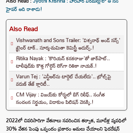
Also Read :
Jyothi Krishna : హరిహర వీరమల్లు’లో ఆ సీన్
హైపర్ ఆది రాశాడు!
Also Read
Vishwanath and Sons Trailer: 'విశ్వనాథ్ అండ్ సన్స్'
ట్రైలర్ టాక్.. సూర్య-మమితా కెమిస్ట్రీ అదుర్స్.!
Ritika Nayak : 'కొరియన్ కనకరాజు'తో జాక్‌పాట్..
టాలీవుడ్‌కు కొత్త గోల్డెన్ లెగ్‌గా రితికా నాయక్.!
Varun Tej : 'ఎన్టీఆర్‌ను టార్గెట్ చేయలేదు'.. ట్రోల్స్‌పై
వరుణ్ తేజ్ క్లారిటీ..
CM Vijay : విజయ్‌కు కోర్టులో బిగ్ రిలీఫ్.. సంగీత
సంచలన నిర్ణయం, విడాకుల పిటిషన్ వెనక్కి.!
2022లో చివరిసారిగా వేతనాలు సవరించిన తర్వాత, మూడేళ్ల వ్యవధిలో
30% వేతన పెంపు ఒప్పందం ప్రకారం అమలు చేయాలని ఫెడరేషన్