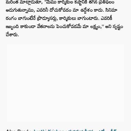
మరింత మాట్లాడుతూ, “మేము కార్మికుల కష్టానికి తగిన ప్రతిఫలం
అడుగుతున్నాము, ఎవరినీ దోచుకోవడం మా ఉద్దేశం కాదు. సినిమా
రంగం బాగుంటేనే ప్రొడ్యూసర్లు, కార్మికులు బాగుంటారు. ఎవరికీ
ఇబ్బంది కాకుండా వేతనాలను పెంచుకోవడమే మా లక్ష్యం,” అని స్పష్టం
చేశారు.