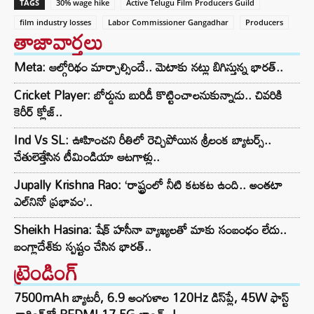
TAGS
30% wage hike
Active Telugu Film Producers Guild
film industry losses
Labor Commissioner Gangadhar
Producers
తాజావార్తలు
Meta: ఆల్గోరిథం మార్చాల్సిందే.. మెటాకు నట్లు బిగిస్తున్న భారత్..
Cricket Player: బోర్డును బురిడీ కొట్టించాలనుకున్నాడు.. చివరికి
కెరీర్ క్లోజ్..
Ind Vs SL: ఊహించని రీతిలో రెచ్చిపోయిన శ్రీలంక బ్యాటర్స్..
చేతులెత్తేసిన టీమిండియా ఆటగాళ్లు..
Jupally Krishna Rao: ‘రాష్ట్రంలో నీటి కటకట ఉంది.. అంతటా
ఎల్‌నినో ప్రభావం’..
Sheikh Hasina: షేక్ హసీనా వ్యాఖ్యలతో మాకు సంబంధం లేదు..
బంగ్లాదేశ్‌కు స్పష్టం చేసిన భారత్..
ట్రెండింగ్‌
7500mAh బ్యాటరీ, 6.9 అంగుళాల 120Hz డిస్‌ప్లే, 45W ఫాస్ట్