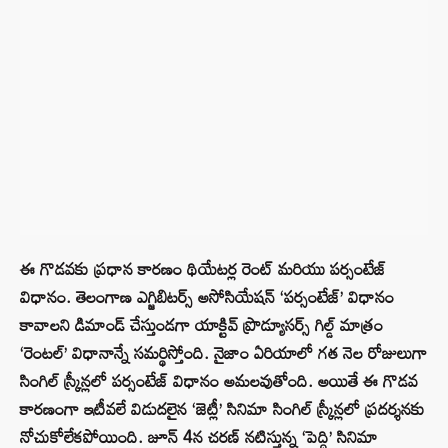
ఈ గొడవకు ప్రధాన కారణం థియేటర్ల రెంట్ మరియు పర్సంటేజ్
విధానం. తెలంగాణ ఎగ్జిబిటర్స్ అసోసియేషన్ ‘పర్సంటేజ్’ విధానం
కావాలని డిమాండ్ చేస్తుండగా యాక్టివ్ ప్రొడ్యూసర్స్ గిల్డ్ మాత్రం
‘రెంటల్’ విధానాన్నే సమర్థిస్తోంది. నైజాం ఏరియాలో గత నెల రోజులుగా
సింగిల్ స్క్రీన్లలో పర్సంటేజ్ విధానం అమలవుతోంది. అయితే ఈ గొడవ
కారణంగా ఇటీవలే విడుదలైన ‘జెట్లీ’ సినిమా సింగిల్ స్క్రీన్లలో ప్రదర్శనకు
నోచుకోలేకపోయింది. జూన్ 4న చరణ్ నటిస్తున్న ‘పెద్ది’ సినిమా