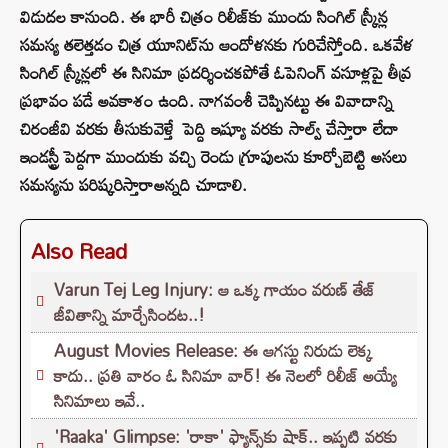
విడుదల కానుంది. ఈ భారీ చిత్రం రిలీజ్‌కు ముందు సింగిల్ స్క్రీన్ల
సమస్య తలెత్తడం చిత్ర యూనిట్‌ను ఆందోళనకు గురిచేస్తోంది. ఒకవేళ
సింగిల్ స్క్రీన్లలో ఈ సినిమా ప్రదర్శించకపోతే ఓపెనింగ్ వసూళ్లపై తీవ్ర
ప్రభావం పడే అవకాశం ఉంది.
నాగవంశీ చెప్పినట్టు ఈ వివాదాన్ని
చిరంజీవి వరకు తీసుకువెళ్తే పెద్ది
ఇష్యూ వరకు సాల్వ్ చేస్తారా లేదా
ఇండస్ట్రీ పెద్దగా ముందుకు వచ్చి రెండు గ్రూపులను కూర్చోబెట్టి అసలు
సమస్యను పరిష్కరిస్తారాఅన్నది చూడాలి.
Also Read
Varun Tej Leg Injury: ఆ ఒక్క గాయం వరుణ్ తేజ్
జీవితాన్ని మార్చేసిందట..!
August Movies Release: ఈ ఆగస్టు నిరుడు లెక్క
కాదు.. ప్రతి వారం ఓ సినిమా వార్! ఈ నెలలో రిలీజ్ అయ్యే
సినిమాలు ఇవే..
'Raaka' Glimpse: 'రాకా' ఫ్యాన్స్‌కు షాక్.. ఇప్పటి వరకు