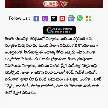
Follow Us :
Add as a preferred
source on google
తెలుగు చలనచిత్ర పరిశ్రమలో నిర్మాతలు మరియు ఎగ్జిబిటర్ కమ్
నిర్మాతల మధ్య వివాదం ముదిరి పాకాన పడింది. గత కొంతకాలంగా
అంతర్గతంగా సాగుతున్న ఈ ఆధిపత్య పోరు ఇప్పుడు బహిరంగంగా
ఒక్కసారిగా పేలింది. ఈ వివాదం ప్రధానంగా రెండు గ్రూపులుగా
విడిపోయిన నిర్మాతలు, మరియు సింగిల్ స్క్రీన్ థియేటర్ల నిర్వహణపై
నడుస్తోంది. తాజాగా జరిగిన పరిణామాలతో శిరీష్‌, సునీల్‌ నారంగ్‌,
చదలవాడ శ్రీనివాసరావు వంటి ప్రముఖులు ఒక పక్షాన ఉండగా.. నవీన్
ఎర్నేని, నాగవంశీ, సాహు గారపాటి, సుధాకర్ చెరుకూరి వంటి వారు
మరో పక్షాన నిలిచారు.