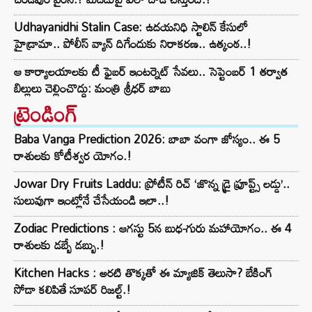
Udhayanidhi Stalin Case: ఉదయనిధి స్టాలిన్ కేసులో
హైడ్రామా.. పోలీస్ వ్యాన్ దిగేందుకు నిరాకరణ.. ఉత్కంఠ..!
ఆ కార్యాలయాలకు టీ ఫైబర్ ఇంటర్నెట్ సేవలు.. సెప్టెంబర్ 1 తర్వాత
బిల్లులు చెల్లించొద్దు: మంత్రి శ్రీధర్ బాబు
ట్రెండింగ్‌
Baba Vanga Prediction 2026: బాబా వంగా జోస్యం.. ఈ 5
రాశులకు కోటీశ్వర యోగం.!
Jowar Dry Fruits Laddu: ప్రోటీన్ రిచ్ ‘జొన్న డ్రై ఫ్రూప్ట్స్ లడ్డు’..
సులువుగా ఇంట్లోనే చేసేయండి ఇలా..!
Zodiac Predictions : ఆగస్టు 5న బుధ-గురు మహాయోగం.. ఈ 4
రాశులకు డబ్బే డబ్బు.!
Kitchen Hacks : అరటి తొక్కతో ఈ మ్యాజిక్ తెలుసా? బేకింగ్
సోడా కలిపితే సూపర్ రిజల్ట్.!