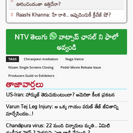
ఊరించిందంతా ఉత్తిదేనా?
Raashi Khanna: హే రాశి.. ఇప్పుడెందుకీ క్లీవేజ్ షో?
NTV తెలుగు
వాట్సాప్ ఛానల్ ని ఫాలో
అవ్వండి
TAGS
Chiranjeevi mediation
Naga Vamsi
Nizam Single Screens Closing
Peddi Movie Release Issue
Producers Guild vs Exhibitors
తాజావార్తలు
US-Iran: హార్ముజ్ తెరుచుకుంటుందా? అమెరికా కీలక ప్రకటన
Varun Tej Leg Injury: ఆ ఒక్క గాయం వరుణ్ తేజ్ జీవితాన్ని
మార్చేసిందట..!
Chandipura virus: 22 మంది చిన్నారులు మృతి.. ఏమిటి
చండీపుర వైరస్.? మెదడుపై ఎలా దాడి చేస్తుంది.?