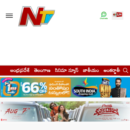
ఆంధ్రప్రదేశ్
తెలంగాణ
సినిమా న్యూస్
జాతీయం
అంతర్జాతీయం