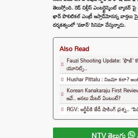
తెలుస్తోంది. రెడ్ చిల్లీస్ ఎంటర్టైన్మెంట్ బ్యాన
ఖాన్ పొలిటికల్ ఎంట్రీ ఇస్తాడేమోనన్న వార్తలు సైత
దర్శకత్వంలో ‘పఠాన్’ సినిమా చేస్తున్నాడు.
Also Read
Fauzi Shooting Update: 'ఫౌజీ' కోసం డ
యూనిట్స్..
Hushar Pittalu : నిజమా కలా? అంటూ స్ట
Korean Kanakaraju First Review: ‘క
ఇవే.. అసలు మేటర్ ఏంటంటే?
RGV: ఆర్జీవీకి జేడీ షాకింగ్ ప్రశ్న.. “పి
NTV తెలుగు