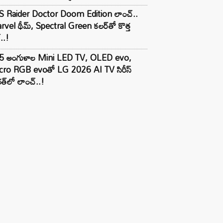
S Raider Doctor Doom Edition లాంచ్..
vel థీమ్, Spectral Green కలర్‌తో కొత్త
ల్..!
5 అంగుళాల Mini LED TV, OLED evo,
cro RGB evoతో LG 2026 AI TV సిరీస్
త్‌లో లాంచ్..!