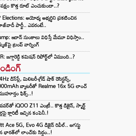
తిపక్షం కొత్త రూట్‌ ఎంచుకుందా..?
Elections: అయోధ్య అభ్యర్థిని ప్రకటించిన
జ్‌వాదీ పార్టీ.. ఎవరంటే..
mp: ఇరాన్ సుంకాలు విధిస్తే మేమూ విధిస్తాం..
ముజ్‌పై ట్రంప్ వార్నింగ్
: జగ్గారెడ్డి కమిషన్ రిపోర్ట్‌లో ఏముంది..?
రెండింగ్‌
z డిస్‌ప్లే, మిలిటరీ-గ్రేడ్ షాక్ రెసిస్టన్స్,
000mAh బ్యాటరీతో Realme 16x 5G లాంచ్
ముహూర్తం ఫిక్స్..!
పవర్‌తో iQOO Z11 ఎంట్రీ.. కొత్త డిజైన్, స్మార్ట్
ర్లపై క్లారిటీ ఇచ్చిన కంపెనీ.!
tt Ace 5G, Evo 4G డిజైన్ రివీల్.. ఆగస్టు
 భారత్‌లో లాంచ్‌కు సిద్ధం..!