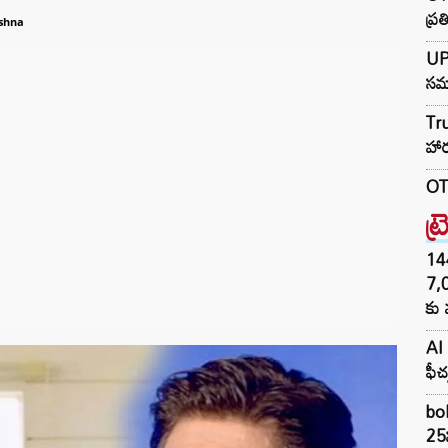
ప్ర
shna
UP 
సమా
Tru
హార్
OTR
ట్
144H
7,
కు 
AI 
ఫీచ
bol
25న