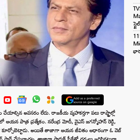
TV
Mar
స్టై
11
Mi
భార
Add as a preferred
source on google
యం చేయాల్సిన అవసరం లేదు. రాజకీయ వ్యహకర్తగా పలు రాష్ట్రాల్లో
ంలో ఆయన పాత్ర ప్రత్యేకం. నరేంద్ర మోదీ, వైఎస్ జగన్మోహన్ రెడ్డి,
ో కూర్చోబెట్టాడు. అయితే తాజాగా ఆయన జీవితం ఆధారంగా ఓ వెబ్
్ ప్లాన్ చేస్తున్నారట. తాజాగా షారుక్ పీకేతో చర్చలు జరిపినట్లుగా