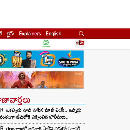
ల్
క్రైమ్
Explainers
English
ాజావార్తలు
: ఒకప్పుడు ఊపు ఊపిన మాజీ ఎంపీ.. ఇప్పుడు
ంతంగా జీపులోకి ఎక్కించిన పోలీసులు..
: తెలంగాణలో అధికార పార్టీని ఎదుర్కోవడానికి