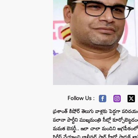
Follow Us :
ప్రశాంత్ కిషోర్ తెలుగు వాళ్లకు పెద్దగా పరిచ
పలానా పార్టీని ముఖ్యమంత్రి సీట్లో కూర్చోబెట్టడ
మమత బెనర్జీ.. ఇలా చాలా మందిని అగ్రపీఠంల
సిరీస్ చేయాలని బాలీవుడ్ స్టార్ హీరో షారుక్ ఖాన