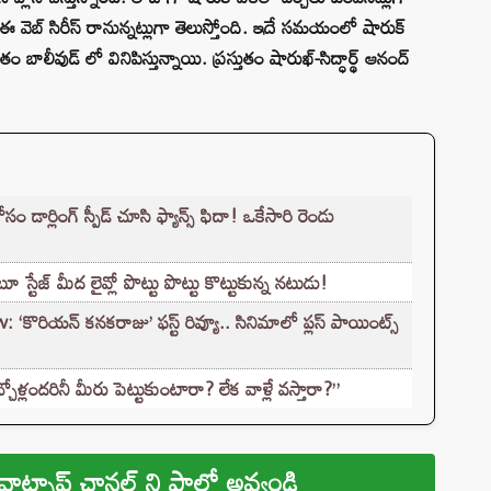
ర్ పై ఈ వెబ్ సిరీస్ రానున్నట్లుగా తెలుస్తోంది. ఇదే సమయంలో షారుక్
ం బాలీవుడ్ లో వినిపిస్తున్నాయి. ప్రస్తుతం షారుఖ్-సిద్ధార్థ్ ఆనంద్
ార్లింగ్ స్పీడ్ చూసి ఫ్యాన్స్ ఫిదా! ఒకేసారి రెండు
ేజ్ మీద లైవ్లో పొట్టు పొట్టు కొట్టుకున్న నటుడు!
ొరియన్ కనకరాజు’ ఫస్ట్ రివ్యూ.. సినిమాలో ప్లస్ పాయింట్స్
చ్చోళ్లందరినీ మీరు పెట్టుకుంటారా? లేక వాళ్లే వస్తారా?”
వాట్సాప్ ఛానల్ ని ఫాలో అవ్వండి