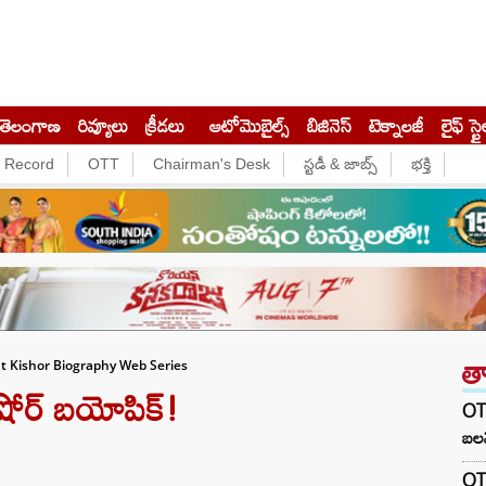
తెలంగాణ
రివ్యూలు
క్రీడలు
ఆటోమొబైల్స్
బిజినెస్‌
టెక్నాలజీ
లైఫ్ స్టై
e Record
OTT
Chairman's Desk
స్టడీ & జాబ్స్
భక్తి
త
 Kishor Biography Web Series
కిషోర్ బయోపిక్!
OTR
బలవ
OTR