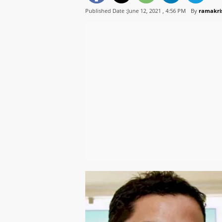
Published Date :June 12, 2021 ,
4:56 PM
By
ramakri