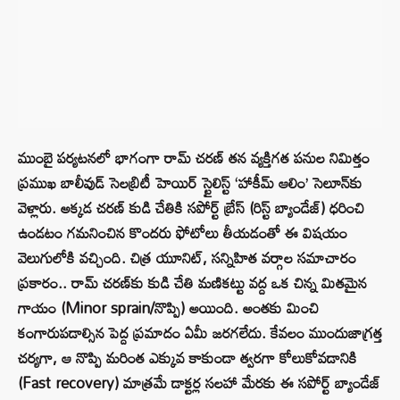
ముంబై పర్యటనలో భాగంగా రామ్ చరణ్ తన వ్యక్తిగత పనుల నిమిత్తం
ప్రముఖ బాలీవుడ్ సెలబ్రిటీ హెయిర్ స్టైలిస్ట్ ‘హాకీమ్ ఆలిం’ సెలూన్‌కు
వెళ్లారు. అక్కడ చరణ్ కుడి చేతికి సపోర్ట్ బ్రేస్ (రిస్ట్ బ్యాండేజ్) ధరించి
ఉండటం గమనించిన కొందరు ఫోటోలు తీయడంతో ఈ విషయం
వెలుగులోకి వచ్చింది. చిత్ర యూనిట్, సన్నిహిత వర్గాల సమాచారం
ప్రకారం.. రామ్ చరణ్‌కు కుడి చేతి మణికట్టు వద్ద ఒక చిన్న మితమైన
గాయం (Minor sprain/నొప్పి) అయింది. అంతకు మించి
కంగారుపడాల్సిన పెద్ద ప్రమాదం ఏమీ జరగలేదు. కేవలం ముందుజాగ్రత్త
చర్యగా, ఆ నొప్పి మరింత ఎక్కువ కాకుండా త్వరగా కోలుకోవడానికి
(Fast recovery) మాత్రమే డాక్టర్ల సలహా మేరకు ఈ సపోర్ట్ బ్యాండేజ్