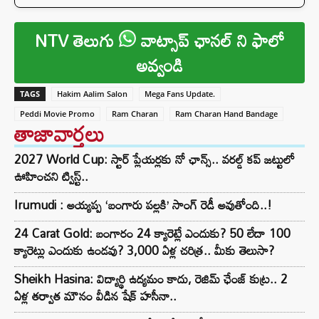
NTV తెలుగు
వాట్సాప్ ఛానల్ ని ఫాలో
అవ్వండి
TAGS
Hakim Aalim Salon
Mega Fans Update.
Peddi Movie Promo
Ram Charan
Ram Charan Hand Bandage
తాజావార్తలు
2027 World Cup: స్టార్ ప్లేయర్లకు నో ఛాన్స్.. వరల్డ్ కప్ జట్టులో
ఊహించని ట్విస్ట్..
Irumudi : అయ్యప్ప ‘బంగారు పల్లకి’ సాంగ్ రెడీ అవుతోంది..!
24 Carat Gold: బంగారం 24 క్యారెట్లే ఎందుకు? 50 లేదా 100
క్యారెట్లు ఎందుకు ఉండవు? 3,000 ఏళ్ల చరిత్ర.. మీకు తెలుసా?
Sheikh Hasina: విద్యార్థి ఉద్యమం కాదు, రెజిమ్ ఛేంజ్ కుట్ర.. 2
ఏళ్ల తర్వాత మౌనం వీడిన షేక్ హసీనా..