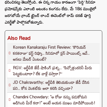
ధరించినట్లు తెలుస్తోంది. ఈ చిన్న గాయం కారణంగా ‘పెద్ది’ సినిమా
ప్రమోషన్స్‌కు ఎలాంటి ఆటంకం కలగడం లేదు. మే 18న ముంబైలో
జరగబోయే గ్రాండ్ ట్రైలర్ లాంచ్ ఈవెంట్‌లో రామ్ చరణ్ పూర్తి
ఎనర్జీతో పాల్గొనబోతున్నారు.
Also Read
Korean Kanakaraju First Review: ‘కొరియన్
కనకరాజు’ ఫస్ట్ రివ్యూ.. సినిమాలో ప్లస్ పాయింట్స్ ఇవే..
అసలు మేటర్ ఏంటంటే?
RGV: ఆర్జీవీకి జేడీ షాకింగ్ ప్రశ్న.. “పిచ్చోళ్లందరినీ మీరు
పెట్టుకుంటారా? లేక వాళ్లే వస్తారా?”
JD Chakravarthy: ఆర్జీవీకి తెలియకుండా జేడీ చేసిన
పని.. కోన వెంకట్‌కు అలా కలిసి వచ్చిందా?
Chandini Chowdary: "ఆ రోజు నన్ను పడుకోమని
అడిగింది మీరే కదా!" అంటే ఆయన ముఖం మాడిపోయింది!