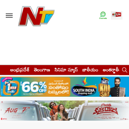
ఆంధ్రప్రదేశ్
తెలంగాణ
సినిమా న్యూస్
జాతీయం
అంతర్జాతీయం