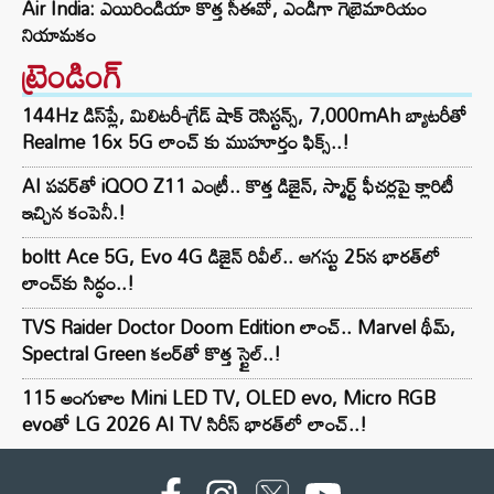
Air India: ఎయిరిండియా కొత్త సీఈవో, ఎండీగా గెబ్రెమారియం
నియామకం
ట్రెండింగ్‌
144Hz డిస్‌ప్లే, మిలిటరీ-గ్రేడ్ షాక్ రెసిస్టన్స్, 7,000mAh బ్యాటరీతో
Realme 16x 5G లాంచ్ కు ముహూర్తం ఫిక్స్..!
AI పవర్‌తో iQOO Z11 ఎంట్రీ.. కొత్త డిజైన్, స్మార్ట్ ఫీచర్లపై క్లారిటీ
ఇచ్చిన కంపెనీ.!
boltt Ace 5G, Evo 4G డిజైన్ రివీల్.. ఆగస్టు 25న భారత్‌లో
లాంచ్‌కు సిద్ధం..!
TVS Raider Doctor Doom Edition లాంచ్.. Marvel థీమ్,
Spectral Green కలర్‌తో కొత్త స్టైల్..!
115 అంగుళాల Mini LED TV, OLED evo, Micro RGB
evoతో LG 2026 AI TV సిరీస్ భారత్‌లో లాంచ్..!