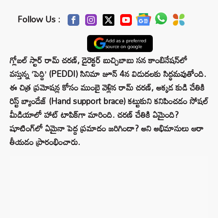
Follow Us :
Add as a preferred
source on google
గ్లోబల్ స్టార్ రామ్ చరణ్, డైరెక్టర్ బుచ్చిబాబు సన కాంబినేషన్‌లో
వస్తున్న ‘పెద్ది’ (PEDDI) సినిమా జూన్ 4న విడుదలకు సిద్ధమవుతోంది.
ఈ చిత్ర ప్రమోషన్ల కోసం ముంబై వెళ్లిన రామ్ చరణ్, అక్కడ కుడి చేతికి
రిస్ట్ బ్యాండేజ్ (Hand support brace) కట్టుకుని కనిపించడం సోషల్
మీడియాలో హాట్ టాపిక్‌గా మారింది. చరణ్ చేతికి ఏమైంది?
షూటింగ్‌లో ఏమైనా పెద్ద ప్రమాదం జరిగిందా? అని అభిమానులు ఆరా
తీయడం ప్రారంభించారు.