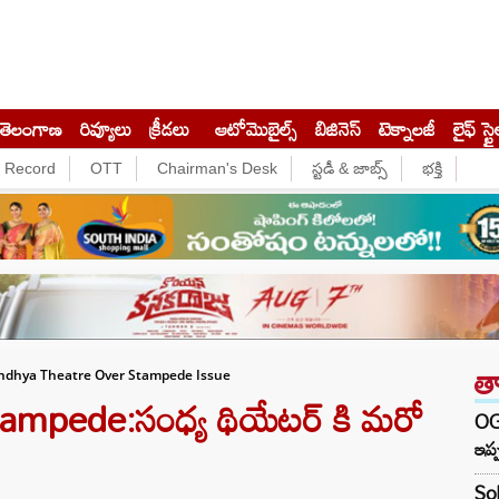
తెలంగాణ
రివ్యూలు
క్రీడలు
ఆటోమొబైల్స్
బిజినెస్‌
టెక్నాలజీ
లైఫ్ స్టై
e Record
OTT
Chairman's Desk
స్టడీ & జాబ్స్
భక్తి
త
andhya Theatre Over Stampede Issue
mpede:సంధ్య థియేటర్‌ కి మరో
OG 
ఇప్ప
Sob