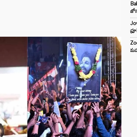
Ba
జోస
Jow
ఫ్ర
Zod
మహ