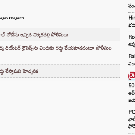
పంచ
Him
argav Chaganti
భయ్
ాజ్‌ నోటీసు ఇచ్చిన చిక్కడపల్లి పోలీసులు
Ro
తప్
్య థియేటర్ లైసెన్స్‌ను ఎందుకు రద్దు చేయకూడదంటూ పోలీసుల
Rah
విద
ట్
్దు చేస్తామని హెచ్చరిక
50 
అప
ఇయర
PO
భార
ఫోన