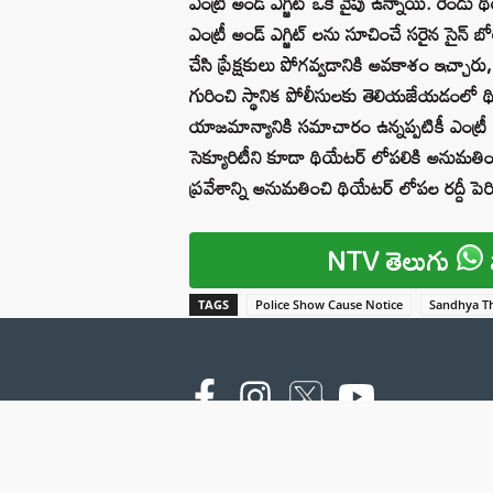
ఎంట్రీ అండ్ ఎగ్జిట్ ఒకే వైపు ఉన్నాయి. రెండు
ఎంట్రీ అండ్ ఎగ్జిట్ లను సూచించే సరైన సైన్ బో
చేసి ప్రేక్షకులు పోగవ్వడానికి అవకాశం ఇచ్చార
గురించి స్థానిక పోలీసులకు తెలియజేయడంలో థి
యాజమాన్యానికి సమాచారం ఉన్నప్పటికీ ఎంట్రీ , ఎగ
సెక్యూరిటీని కూడా థియేటర్ లోపలికి అనుమతించా
ప్రవేశాన్ని అనుమతించి థియేటర్ లోపల రద్దీ పెర
NTV తెలుగు
TAGS
Police Show Cause Notice
Sandhya Th
Copyright © 2000 - 2026 - NTV