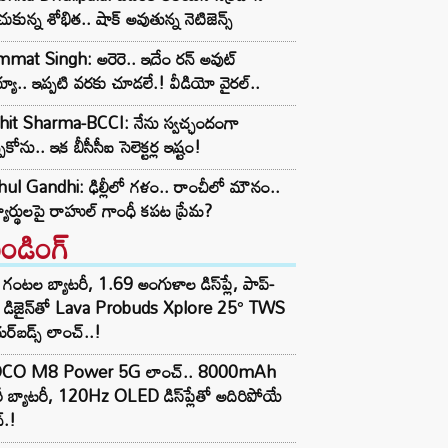
ుకున్న శోభిత.. షాక్ అవుతున్న నెటిజెన్స్
mat Singh: అరెరె.. ఇదేం రన్ అవుట్
యా.. ఇప్పటి వరకు చూడలే.! వీడియో వైరల్..
hit Sharma-BCCI: నేను స్వచ్ఛందంగా
పుకోను.. ఇక బీసీసీఐ సెలెక్టర్ల ఇష్టం!
ul Gandhi: ఢిల్లీలో గళం.. రాంచీలో మౌనం..
్యార్థులపై రాహుల్ గాంధీ కపట ప్రేమ?
రెండింగ్‌
గంటల బ్యాటరీ, 1.69 అంగుళాల డిస్‌ప్లే, పాప్-
్ డిజైన్‌తో Lava Probuds Xplore 25° TWS
్‌బడ్స్ లాంచ్..!
CO M8 Power 5G లాంచ్.. 8000mAh
ీ బ్యాటరీ, 120Hz OLED డిస్‌ప్లేతో అదిరిపోయే
్.!