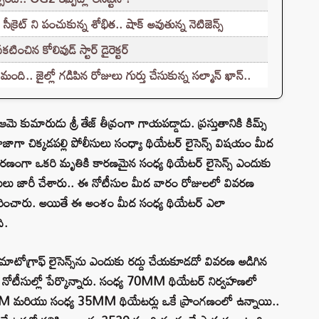
్రెట్ ని పంచుకున్న శోభిత.. షాక్ అవుతున్న నెటిజెన్స్
టించిన కోలివుడ్ స్టార్ డైరెక్టర్
.. జైల్లో గడిపిన రోజులు గుర్తు చేసుకున్న సల్మాన్ ఖాన్..
ుమారుడు శ్రీ తేజ్ తీవ్రంగా గాయపడ్డాడు. ప్రస్తుతానికి కిమ్స్
ాజాగా చిక్కడపల్లి పోలీసులు సంధ్యా థియేటర్ లైసెన్స్ విషయం మీద
కారణంగా ఒకరి మృతికి కారణమైన సంధ్య థియేటర్ లైసెన్స్ ఎందుకు
ోటీసులు జారీ చేశారు.. ఈ నోటీసుల మీద వారం రోజులలో వివరణ
హెచ్చరించారు. అయితే ఈ అంశం మీద సంధ్య థియేటర్ ఎలా
ి.
టోగ్రాఫ్ లైసెన్స్‌ను ఎందుకు రద్దు చేయకూడదో వివరణ అడిగిన
 నోటీసుల్లో పేర్కొన్నారు. సంధ్య 70MM థియేటర్ నిర్వహణలో
M మరియు సంధ్య 35MM థియేటర్లు ఒకే ప్రాంగణంలో ఉన్నాయి..