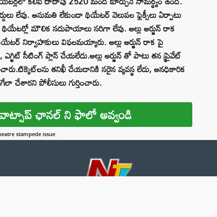
 థియేటర్లలో కలిపి దాదాపు 2520 మంది కూర్చునే సామర్థ్యం ఉంది.
ర్డులు లేవు. అనుమతి లేకుండా థియేటర్ వెలుపల ఫ్లెక్సీలు ఏర్పాటు
ు, థియేటర్లో మౌలిక సదుపాయాలు సరిగా లేవు. అల్లు అర్జున్ రాక
యేటర్ నిర్వాహకులు విఫలమయ్యారు. అల్లు అర్జున్ రాక పై
్జిట్ సీటింగ్ ప్లాన్ చేయలేదు.అల్లు అర్జున్ తో పాటు తన ప్రైవేట్
రు.టిక్కెట్‌లను తనిఖీ చేయడానికి సరైన వ్యవస్థ లేదు, అనధికారిక
ిగేలా చేశారని పోలీసులు గుర్తించారు.
వాట్సాప్ ఛానల్ ని ఫాలో అవ్వండి
eatre stampede issue
About 