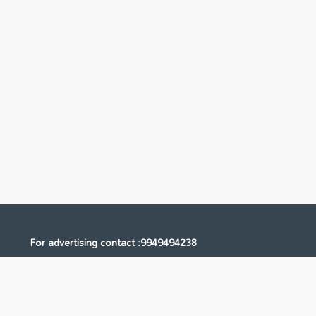
For advertising contact :9949494238
Email: digital@ntvnetwork.com
Us
Contact Us
Privacy Policy
Terms & Conditions