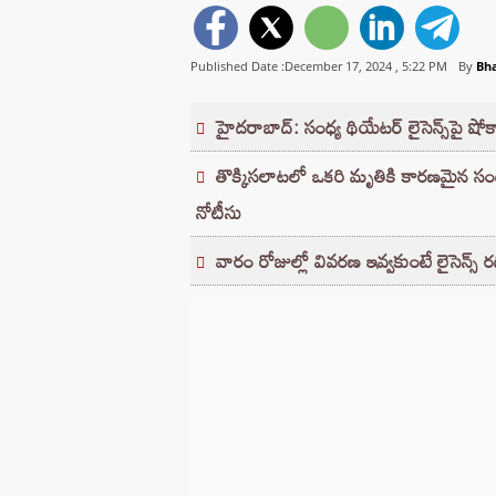
Published Date :December 17, 2024 ,
5:22 PM
By
Bh
హైదరాబాద్‌: సంధ్య థియేటర్‌ లైసెన్స్‌పై షోక
తొక్కిసలాటలో ఒకరి మృతికి కారణమైన సంధ
నోటీసు
వారం రోజుల్లో వివరణ ఇవ్వకుంటే లైసెన్స్‌ రద