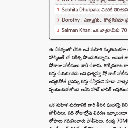
Sobhita Dhulipala: ఎవరికీ తెలియని సీక
Dorothy : ఎన్నాళ్లకు.. కొత్త సినిమా ప్రక
Salman Khan: ఒక బాత్రూమ్‌కు 70 మంది
ఈ నేపథ్యంలో రేవతి అనే మహిళ మృతిచెందగా ఆమె క
హాస్పిటల్ లో చికిత్స పొందుతున్నాడు. అయితే త
షోకాజు నోటీసులు జారీ చేశారు. తొక్కిసలాట 
రద్దు చేయకూడదు అని ప్రశ్నిస్తూ షో కాజ్ న
ఇవ్వకపోతే లైసెన్సు రద్దు చేస్తామని కూడా 
స్పందించబోతోంది అనేది హాట్ టాపిక్ అవుతుంద
ఒక మహిళ మరణానికి దారి తీసిన ఘటనపై సినిమా
పోలీసులు, పది రోజుల్లోపు వివరణ ఇవ్వాలంటూ
లోపాలు గమనించారు పోలీసులు. సంధ్య 70M