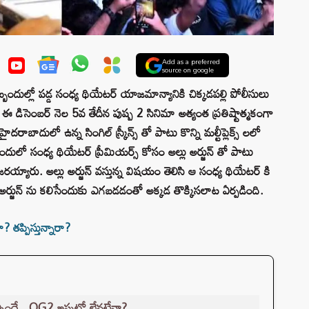
Add as a preferred
source on google
బందుల్లో పడ్డ సంధ్య థియేటర్ యాజమాన్యానికి చిక్కడపల్లి పోలీసులు
ిసెంబర్ నెల 5వ తేదీన పుష్ప 2 సినిమా అత్యంత ప్రతిష్టాత్మకంగా
ాదులో ఉన్న సింగిల్ స్క్రీన్స్ తో పాటు కొన్ని మల్టీప్లెక్స్ లలో
అందులో సంధ్య థియేటర్ ప్రీమియర్స్ కోసం అల్లు అర్జున్ తో పాటు
ారు. అల్లు అర్జున్ వస్తున్న విషయం తెలిసి ఆ సంధ్య థియేటర్ కి
 అర్జున్ ను కలిసేందుకు ఎగబడడంతో అక్కడ తొక్కిసలాట ఏర్పడింది.
తప్పిస్తున్నారా?
ల్సిందే.. OG2 ఇప్పట్లో లేనట్టేనా?