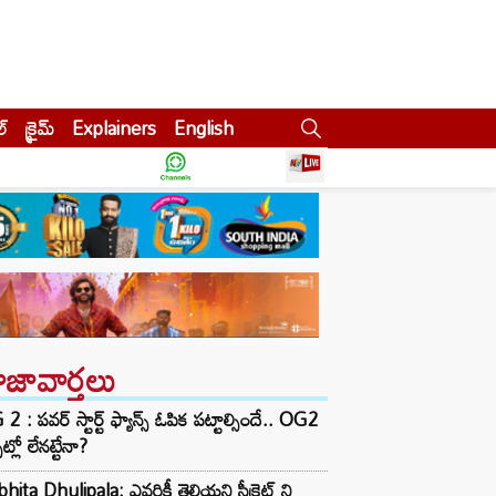
ల్
క్రైమ్
Explainers
English
ాజావార్తలు
2 : పవర్ స్టార్ట్ ఫ్యాన్స్ ఓపిక పట్టాల్సిందే.. OG2
ట్లో లేనట్టేనా?
hita Dhulipala: ఎవరికీ తెలియని సీక్రెట్ ని