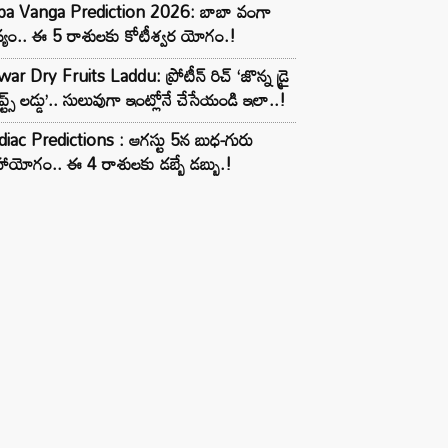
ba Vanga Prediction 2026: బాబా వంగా
్యం.. ఈ 5 రాశులకు కోటీశ్వర యోగం.!
ar Dry Fruits Laddu: ప్రోటీన్ రిచ్ ‘జొన్న డ్రై
ూప్ట్స్ లడ్డు’.. సులువుగా ఇంట్లోనే చేసేయండి ఇలా..!
iac Predictions : ఆగస్టు 5న బుధ-గురు
ాయోగం.. ఈ 4 రాశులకు డబ్బే డబ్బు.!