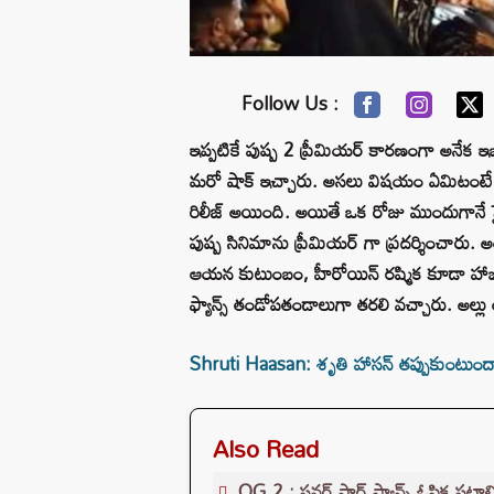
Follow Us :
ఇప్పటికే పుష్ప 2 ప్రీమియర్ కారణంగా అనేక ఇబ్
మరో షాక్ ఇచ్చారు. అసలు విషయం ఏమిటంటే ఈ డ
రిలీజ్ అయింది. అయితే ఒక రోజు ముందుగానే హైదరాబ
పుష్ప సినిమాను ప్రీమియర్ గా ప్రదర్శించారు. 
ఆయన కుటుంబం, హీరోయిన్ రష్మిక కూడా హాజరయ్య
ఫ్యాన్స్ తండోపతండాలుగా తరలి వచ్చారు. అల్లు
Shruti Haasan: శృతి హాసన్ తప్పుకుంటుందా? 
Also Read
OG 2 : పవర్ స్టార్ట్ ఫ్యాన్స్ ఓపిక పట్టా