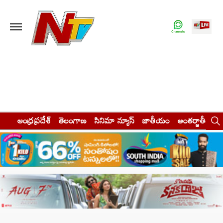
ఆంధ్రప్రదేశ్
తెలంగాణ
సినిమా న్యూస్
జాతీయం
అంతర్జాతీయం