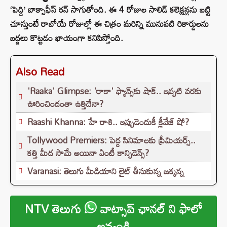
‘పెద్ది’ బాక్సాఫీస్ రన్ సాగుతోంది.
ఈ 4 రోజుల సాలిడ్ కలెక్షన్లను బట్టి
చూస్తుంటే
రాబోయే రోజుల్లో ఈ చిత్రం మరిన్ని మునుపటి రికార్డులను
బద్దలు కొట్టడం ఖాయంగా కనిపిస్తోంది.
Also Read
'Raaka' Glimpse: 'రాకా' ఫ్యాన్స్‌కు షాక్.. ఇప్పటి వరకు
ఊరించిందంతా ఉత్తిదేనా?
Raashi Khanna: హే రాశి.. ఇప్పుడెందుకీ క్లీవేజ్ షో?
Tollywood Premiers: పెద్ద సినిమాలకు ప్రీమియర్స్..
కత్తి మీద సామే అయినా ఏంటీ కాన్ఫిడెన్స్?
Varanasi: తెలుగు మీడియాని లైట్ తీసుకున్న జక్కన్న
NTV తెలుగు
వాట్సాప్ ఛానల్ ని ఫాలో
అవ్వండి