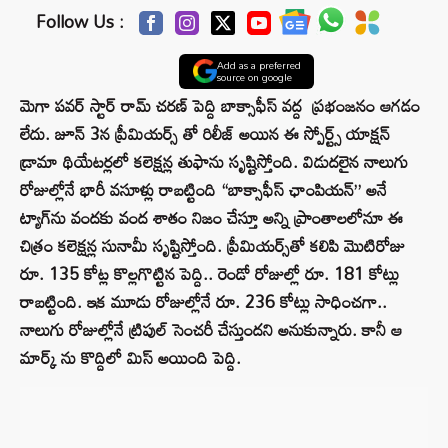
Follow Us :
Add as a preferred
source on google
మెగా పవర్ స్టార్ రామ్ చరణ్ పెద్ది బాక్సాఫీస్ వద్ద ప్రభంజనం ఆగడం
లేదు.
జూన్ 3న ప్రీమియర్స్ తో రిలీజ్ అయిన ఈ స్పోర్ట్స్ యాక్షన్
డ్రామా థియేటర్లలో కలెక్షన్ల తుఫాను సృష్టిస్తోంది. విడుదలైన నాలుగు
రోజుల్లోనే భారీ వసూళ్లు రాబట్టింది
“బాక్సాఫీస్ ఛాంపియన్” అనే
ట్యాగ్‌ను వందకు వంద శాతం నిజం చేస్తూ
అన్ని ప్రాంతాలలోనూ ఈ
చిత్రం కలెక్షన్ల సునామీ సృష్టిస్తోంది. ప్రీమియర్స్‌తో కలిపి మొటిరోజు
రూ. 135 కోట్ల కొల్లగొట్టిన పెద్ది.. రెండో రోజుల్లో రూ. 181 కోట్లు
రాబట్టింది. ఇక మూడు రోజుల్లోనే రూ. 236 కోట్లు సాధించగా..
నాలుగు రోజుల్లోనే ట్రిపుల్ సెంచరీ చేస్తుందని అనుకున్నారు. కానీ ఆ
మార్క్ ను కొద్దిలో మిస్ అయింది పెద్ది.