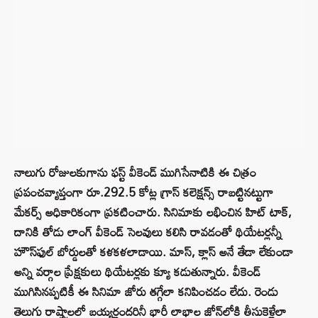
నాలుగు రోజులకుగాను ఫస్ట్ వీకెండ్‌ ముగిసేనాటికి ఈ చిత్రం
ప్రపంచవ్యాప్తంగా రూ.292.5 కోట్ల గ్రాస్ కలెక్షన్స్ రాబట్టినట్టుగా
మేకర్స్ అధికారికంగా ప్రకటించారు.
సినిమాకు లభించిన హిట్ టాక్,
దానికి తోడు లాంగ్ వీకెండ్ సెలవులు కలిసి రావడంతో థియేటర్లన్నీ
హౌస్‌ఫుల్ బోర్డులతో కళకళలాడాయి.
మాస్,
క్లాస్ అనే తేడా లేకుండా
అన్ని వర్గాల ప్రేక్షకులు థియేటర్లకు క్యూ కడుతున్నారు.
వీకెండ్
ముగిసినప్పటికీ ఈ సినిమా జోరు తగ్గేలా కనిపించడం లేదు.
రెండు
తెలుగు రాష్ట్రాలలో బయ్యర్లందరినీ భారీ లాభాల జోన్‌లోకి తీసుకెళ్లేలా