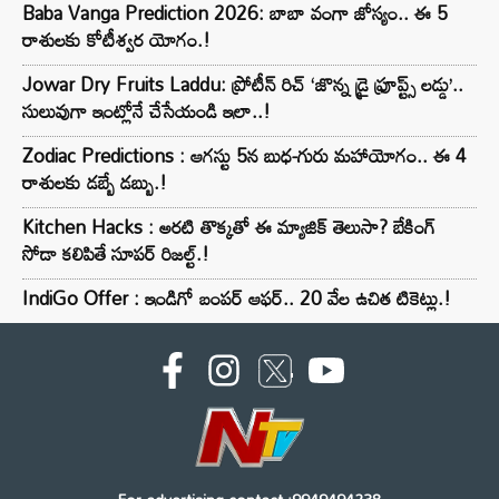
Baba Vanga Prediction 2026: బాబా వంగా జోస్యం.. ఈ 5
రాశులకు కోటీశ్వర యోగం.!
Jowar Dry Fruits Laddu: ప్రోటీన్ రిచ్ ‘జొన్న డ్రై ఫ్రూప్ట్స్ లడ్డు’..
సులువుగా ఇంట్లోనే చేసేయండి ఇలా..!
Zodiac Predictions : ఆగస్టు 5న బుధ-గురు మహాయోగం.. ఈ 4
రాశులకు డబ్బే డబ్బు.!
Kitchen Hacks : అరటి తొక్కతో ఈ మ్యాజిక్ తెలుసా? బేకింగ్
సోడా కలిపితే సూపర్ రిజల్ట్.!
IndiGo Offer : ఇండిగో బంపర్ ఆఫర్.. 20 వేల ఉచిత టికెట్లు.!