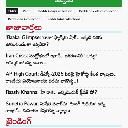
TAGS
Peddi
Peddi 4 days collection
Peddi box office collection
Peddi day 4 collection
Peddi total collections
తాజావార్తలు
‘Raaka’ Glimpse: ‘రాకా’ ఫ్యాన్స్‌కు షాక్.. ఇప్పటి వరకు
ఊరించిందంతా ఉత్తిదేనా?
Iran Crisis: సంక్షోభంలో ఇరాన్.. బతకడానికి ‘‘జుట్టు’’
అమ్ముకుంటున్న జనాలు..
AP High Court: డీఎస్సీ-2025 పిల్‌పై హైకోర్టు కీలక వ్యాఖ్యలు..
రాజకీయ ప్రయోజనాలకు పిల్‌ను వాడొద్దు..!
Raashi Khanna: హే రాశి.. ఇప్పుడెందుకీ క్లీవేజ్ షో?
Sunetra Pawar: సునేత్ర పవార్‌‌ను ‘గూంగీ గుడియా’ అన్న
కాంగ్రెస్.. దుమారం రేపుతోన్న వ్యాఖ్యలు
ట్రెండింగ్‌