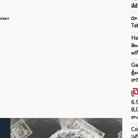
తేజ
రూ.
kilari
Ta
Har
తె
ఆర
Ga
శ్ర
వార
ట్
6.
8,
లాం
Cr
ఫుడ