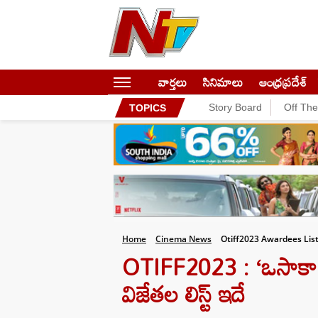
వార్తలు
సినిమాలు
ఆంధ్రప్రదేశ్
Story Board
Off Th
TOPICS
Home
Cinema News
Otiff2023 Awardees Lis
OTIFF2023 : ‘ఒసాకా తమిళ్
విజేతల లిస్ట్ ఇదే