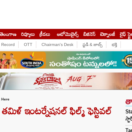
తెలంగాణ
రివ్యూలు
క్రీడలు
ఆటోమొబైల్స్
బిజినెస్‌
టెక్నాలజీ
లైఫ్ స్టై
e Record
OTT
Chairman's Desk
స్టడీ & జాబ్స్
భక్తి
త
t Here
‌ ఇంటర్నేషనల్‌ ఫిల్మ్‌ ఫెస్టివల్‌
Sta
స్ట
Tar