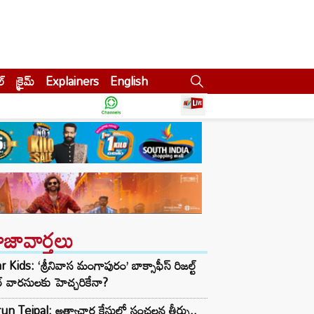
ల్
క్రైమ్
Explainers
English
ాజావార్తలు
r Kids: ‘శ్రీనివాస మంగాపురం’ బాక్సాఫీస్ రిజల్ట్
ార్ వారసులకు హెచ్చరికేనా?
un Tejpal: అత్యాచార కేసులో సంచలన తీర్పు..