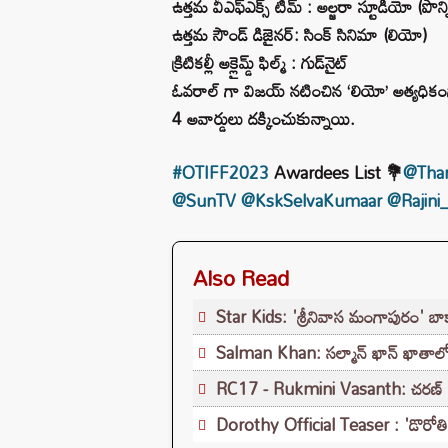
ఉత్తమ వీఎఫ్‌ఎక్స్‌ టీమ్‌ : అల్జరా స్టూడియో (పొన్న
ఉత్తమ సౌండ్‌ డిజైనర్‌: సింక్‌ సినిమా (లియో)
క్రిటికల్లీ అక్లైమ్డ్‌ ఫిల్మ్‌ : గుడ్‌నైట్‌
ఓవరాల్ గా విజయ్‌ నటించిన ‘లియో’ అత్యధికంగ
4 అవార్డులు దక్కించుకున్నాయి.
#OTIFF2023
Awardees List 💐
@Than
@SunTV
@KskSelvaKumaar
@Rajini
Also Read
Star Kids: 'శ్రీనివాస మంగాపురం' బాక్స
Salman Khan: సల్మాన్ ఖాన్ ఖాతాలో మ
RC17 - Rukmini Vasanth: చరణ్ –
Dorothy Official Teaser : 'డొరోతి' టై