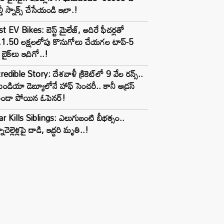
్తీ స్నాక్స్ చేసేయండి ఇలా.!
t EV Bikes: బెస్ట్ మైలేజ్, అదిరే ఫీచర్లతో
.1.50 లక్షలలోపు కొనుగోలు చేయగల టాప్-5
బైక్‌లు ఇదిగో..!
redible Story: దేశవాళీ క్రికెట్‌లో 9 వేల రన్స్..
ిండియా డెబ్యూలోనే హాఫ్ సెంచరీ.. కానీ అడ్రస్
కుండా పోయిన ఓపెనర్!
r Kills Siblings: ఎలుగుబంటి బీభత్సం..
ాచెల్లెళ్లపై దాడి, ఇద్దరి మృతి..!