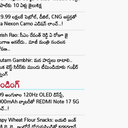
్‌పాల్‌కు 10 ఏళ్లు జైలుశిక్ష
9.99 లక్షలకే పెట్రోల్, డీజిల్, CNG ఆప్షన్లతో
ta Nexon Camo ఎడిషన్ లాంచ్..!
ish Rao: సీఎం రేవంత్ రెడ్డి ఏ రోజూ జై
లంగాణ అనలేదు.. మాజీ మంత్రి సంచలన
ోపణ..
utam Gambhir: మన హద్దులు దాటాలి..
ీలంక టెస్ట్ సిరీస్‌కు ముందు టీమిండియాకు గంభీర్
్నింగ్
రెండింగ్‌
99 అంగుళాల 120Hz OLED డిస్‌ప్లే,
000mAh బ్యాటరీతో REDMI Note 17 5G
చ్..!
ispy Wheat Flour Snacks: బయటి జంక్
్‌కి బై..బై.. ఇంట్లోనే గోధుమపిండితో కరకరలాడే