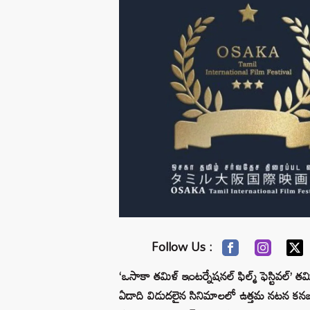
Follow Us :
‘ఒసాకా తమిళ్‌ ఇంటర్నేషనల్‌ ఫిల్మ్‌ ఫెస్టివల్‌
ఏడాది విడుదలైన సినిమాలలో ఉత్తమ నటన కనబరి