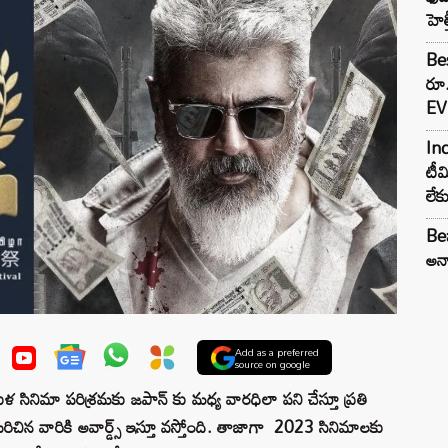
హెల
Bes
రూ
EV 
Inc
టీమ
లే
Bea
అన్న
Add as a preferred
source on google
’ తమిళ సినిమా పరిశ్రమకు జపాన్ కు మధ్య వారధిలా పని చేస్తూ ప్రతి
చిన వారికి అవార్డ్స్ ఇస్తూ వస్తోంది. తాజాగా 2023 సినిమాలకు