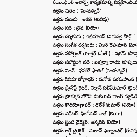
సంబంధించి అవార్డ్స్ కార్యక్రమాన్ని నిర్వహించి
ఉత్తమ చిత్రం : ‘మామన్నన్‌’
ఉత్తమ నటుడు : అజిత్‌ (తునివు)
ఉత్తమ నటి : త్రిష (లియో)
ఉత్తమ దర్శకుడు ; వెట్రిమారన్‌ (విడుదలై పార్ట్‌ 1
ఉత్తమ సంగీత దర్శకుడు : ఏఆర్‌ రెహమాన్‌ (మామన్న
ఉత్తమ సపోర్టింగ్‌ యాక్టర్‌ (మేల్ ) : విక్రమ్‌ (పొన్
ఉత్తమ సపోర్టింగ్‌ నటి : ఐశ్వర్యా రాయ్‌ (పొన్నియిన
ఉత్తమ విలన్‌ : ఫహాద్‌ ఫాజిల్‌ (మామన్నన్‌)
ఉత్తమ సినిమాటోగ్రాఫర్‌ : మనోజ్‌ పరమహంస 
ఉత్తమ స్క్రీన్‌ప్లే రైటర్‌: నెల్సన్‌ దిలీప్‌కుమార్‌ (జైల
ఉత్తమ ప్రొడక్షన్‌ హౌస్‌: మిలియన్‌ డాలర్‌ స్టూడియో
ఉత్తమ కొరియోగ్రాఫర్‌ : దినేశ్‌ కుమార్‌ (లియో)
ఉత్తమ ఎడిటర్‌: ఫిలోమిన్‌ రాజ్‌ (లియో)
ఉత్తమ స్టంట్‌ డైరెక్టర్‌: అన్బరివ్‌ (లియో)
ఉత్తమ ఆర్ట్‌ డైరెక్టర్‌ : మిలాన్‌ ఫెర్నాండెజ్‌ (తునివ