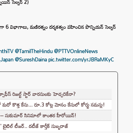
ియిన్‌ సెల్వన్‌ 2)
ా 6 విభాగాలు, మణిరత్నం దర్శకత్వం వహించిన పొన్నియన్ సెల్వన్
thiTV
@TamilTheHindu
@PTTVOnlineNews
_Japan
@SureshDaina
pic.twitter.com/yrJBRaMKyC
ాఫీస్ రిజల్ట్ స్టార్ వారసులకు హెచ్చరికేనా?
రో కొత్త కేసు... రూ.3 కోట్ల మోసం కేసులో కోర్టు సమన్లు!
 సుకుమార్ సినిమాలో కాంతర హీరోయిన్!
టిల్ టీజర్.. దటీజ్ కార్తీక్ సుబ్బరాజ్