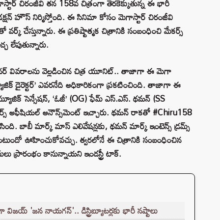
్టార్ చిరంజీవి తన 158వ చిత్రంగా తెరకెక్కుతున్న ఈ భారీ
క్షన్ హౌస్ నిర్మిస్తోంది. ఈ సినిమా కోసం మెగాస్టార్ చిరంజీవి
 వర్క్ చేస్తున్నారు. ఈ ప్రతిష్టాత్మక చిత్రానికి సంబంధించి మేకర్స్
్చ లేపుతున్నారు.
ిజైనర్ వివరాలను వెల్లడించిన చిత్ర యూనిట్.. తాజాగా ఈ మెగా
యూజిక్ డైరెక్టర్’ ఎవరనేది అధికారికంగా ప్రకటించింది. తాజాగా ఈ
ర్ మ్యూజిక్ సెన్సేషన్, ‘ఓజీ’ (OG) ఫేమ్ ఎస్.ఎస్. థమన్ (SS
ర్స్ అఫీషియల్ అనౌన్స్‌మెంట్ ఇచ్చారు. థమన్ రాకతో #Chiru158
్చేసింది. బాబీ మార్క్ మాస్ ఎలివేషన్లకు, థమన్ మార్క్ ఇంటెన్స్ డ్రమ్స్
ఉంటుందో ఊహించుకోవచ్చు. త్వరలోనే ఈ చిత్రానికి సంబంధించిన
ులు ప్రారంభం కానున్నాయని ఇండస్ట్రీ టాక్.
ా విజయ్ 'జన నాయగన్'.. డిస్ట్రిబ్యూటర్లకు భారీ నష్టాలు