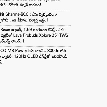
ు?.. రోహిత్ శర్మనే కారణం!
hit Sharma-BCCI: నేను స్వచ్ఛందంగా
పుకోను.. ఇక బీసీసీఐ సెలెక్టర్ల ఇష్టం!
గంటల బ్యాటరీ, 1.69 అంగుళాల డిస్‌ప్లే, పాప్-
్ డిజైన్‌తో Lava Probuds Xplore 25° TWS
్‌బడ్స్ లాంచ్..!
CO M8 Power 5G లాంచ్.. 8000mAh
ీ బ్యాటరీ, 120Hz OLED డిస్‌ప్లేతో అదిరిపోయే
్.!