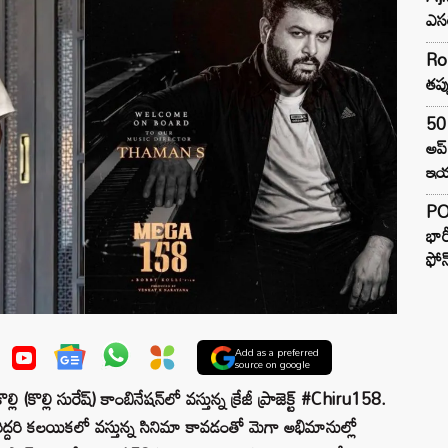
ఎసర
Ro
తప్
50 
అప
ఇయర
PO
భార
ఫోన
Add as a preferred
source on google
ల్లి (కొల్లి సురేష్) కాంబినేషన్‌లో వస్తున్న క్రేజీ ప్రాజెక్ట్ #Chiru158.
 వీరిద్దరి కలయికలో వస్తున్న సినిమా కావడంతో మెగా అభిమానుల్లో