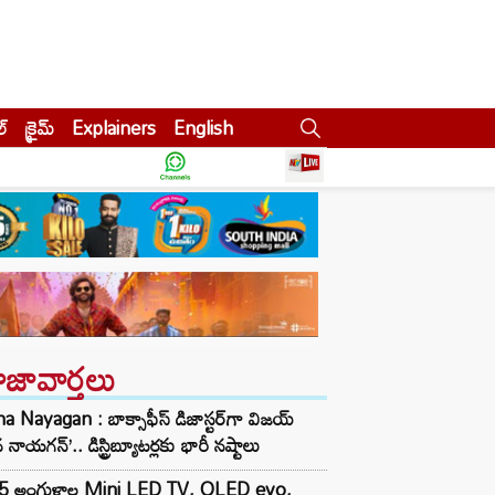
ల్
క్రైమ్
Explainers
English
ాజావార్తలు
a Nayagan : బాక్సాఫీస్ డిజాస్టర్‌గా విజయ్
 నాయగన్’.. డిస్ట్రిబ్యూటర్లకు భారీ నష్టాలు
5 అంగుళాల Mini LED TV, OLED evo,