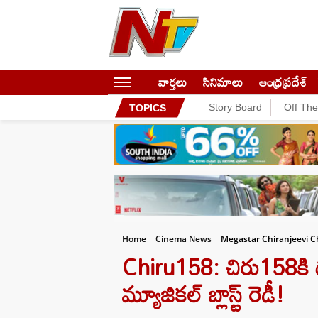
వార్తలు
సినిమాలు
ఆంధ్రప్రదేశ్
Story Board
Off Th
TOPICS
Home
Cinema News
Megastar Chiranjeevi C
Chiru158: చిరు158కి థమ
మ్యూజికల్ బ్లాస్ట్ రెడీ!