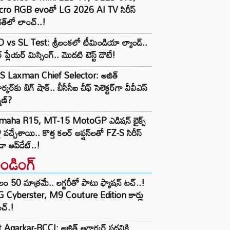
cro RGB evoతో LG 2026 AI TV సిరీస్
త్‌లో లాంచ్..!
 vs SL Test: శ్రీలంకలో టీమిండియా ల్యాండ్..
ార్ ప్లేయర్ మిస్సింగ్.. మొదటి టెస్ట్ డౌటే!
S Laxman Chief Selector: అజిత్
ర్కర్‌కు బిగ్ షాక్.. బీసీసీఐ చీఫ్ సెలెక్టర్‌గా వీవీఎస్
్మణ్?
maha R15, MT-15 MotoGP ఎడిషన్ బైక్స్
లీ వచ్చేశాయి.. కొత్త కలర్ ఆప్షన్‌లతో FZ-S సిరీస్
ా అప్‌డేట్..!
రెండింగ్‌
లం 50 మాత్రమే.. లగ్జరీతో పాటు ఫ్యాషన్ టచ్..!
 Cyberster, M9 Couture Edition కార్లు
చ్.!
t Agarkar-BCCI: అజిత్ అగార్కర్ పదవికి