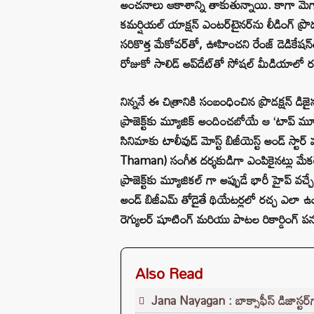
అంచనాలు ఆకాశాన్ని తాకుతున్నాయి. కాగా మెగాస
కమర్షియల్ యాక్షన్ ఎంటర్‌టైనర్‌ను లీడింగ్ ప్రొడ
సరికొత్త మేకోవర్‌తో, ఊహించని రేంజ్ డెడికేషన్‌తో
రోజుకో సాలిడ్ అప్‌డేట్‌తో సోషల్ మీడియాలో రచ
నిన్ననే ఈ చిత్రానికి సంబంధించిన ప్రొడక్షన్ డ
ప్రాజెక్ట్‌కు మ్యూజిక్ అందించబోయే ఆ ‘టాప్ మ్
సినిమాకు టాలీవుడ్ మోస్ట్ బిజీయెస్ట్ అండ్ స్టా
Thaman) సంగీత దర్శకుడిగా ఎంపికైనట్లు మేక
ప్రాజెక్ట్‌కు మ్యూజికల్ గా అప్పుడే భారీ హైప్ వచ
అండ్ బిజీఎమ్ తోడైతే థియేటర్లలో రచ్చ ఎలా 
రెగ్యులర్ షూటింగ్ మరియు పాటల రికార్డింగ్ పన
Also Read
Jana Nayagan : బాక్సాఫీస్ డిజాస్టర్‌గ