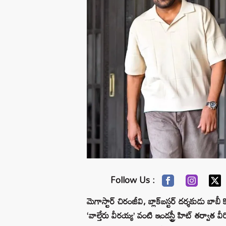
Follow Us :
మెగాస్టార్ చిరంజీవి, బ్లాక్‌బస్టర్ దర్శకుడు బాబీ కొ
‘వాల్తేరు వీరయ్య’ వంటి ఇండస్ట్రీ హిట్ తర్వాత