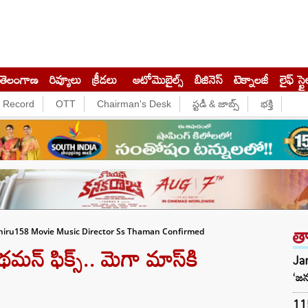
తెలంగాణ
రివ్యూలు
క్రీడలు
ఆటోమొబైల్స్
బిజినెస్‌
టెక్నాలజీ
లైఫ్ స్టై
e Record
OTT
Chairman's Desk
స్టడీ & జాబ్స్
భక్తి
త
hiru158 Movie Music Director Ss Thaman Confirmed
న్ ఫిక్స్.. మెగా మాస్‌కి
Jan
‘జన
11