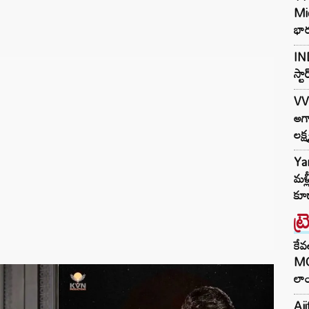
Mi
భార
IND
స్ట
VV
అగా
లక్ష
Ya
మళ్
కూడ
ట్
కేవ
MG
లాం
Aji