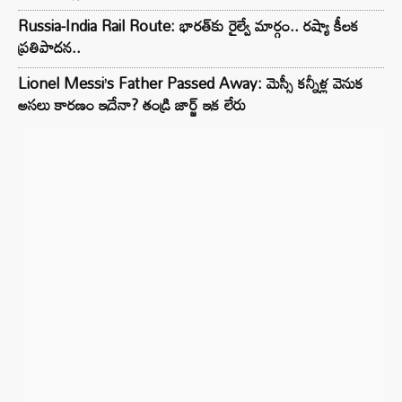
Russia-India Rail Route: భారత్‌కు రైల్వే మార్గం.. రష్యా కీలక
ప్రతిపాదన..
Lionel Messi’s Father Passed Away: మెస్సీ కన్నీళ్ల వెనుక
అసలు కారణం ఇదేనా? తండ్రి జార్జ్ ఇక లేరు