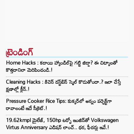
ట్రెండింగ్‌
Home Hacks : కడాయి హ్యాండిల్‌పై గట్టి జిడ్డా? ఈ చిట్కాలతో
కొత్తదానిలా మెరిపించండి.!
Cleaning Hacks : కిచెన్ డస్ట్‌బిన్ స్మెల్ కొడుతోందా.? ఇలా చేస్తే
క్షణాల్లో క్లీన్.!
Pressure Cooker Rice Tips: కుక్కర్‌లో అన్నం పర్ఫెక్ట్‌గా
రావాలంటే ఇదే సీక్రెట్.!
19.62kmpl మైలేజ్, 150hp టర్బో ఇంజిన్‌తో Volkswagen
Virtus Anniversary ఎడిషన్ లాంచ్.. ధర, ఫీచర్లు ఇవే.!