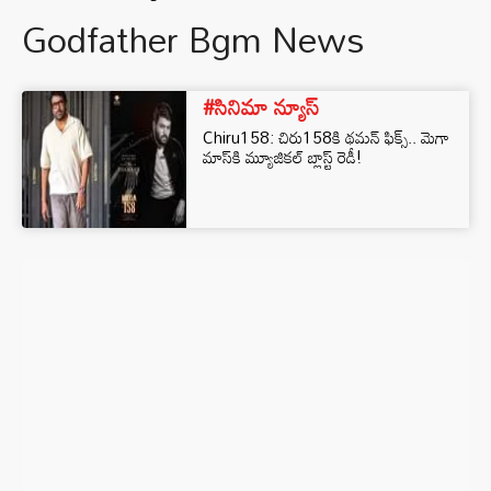
Godfather Bgm News
#సినిమా న్యూస్
Chiru158: చిరు158కి థమన్ ఫిక్స్.. మెగా
మాస్‌కి మ్యూజికల్ బ్లాస్ట్ రెడీ!