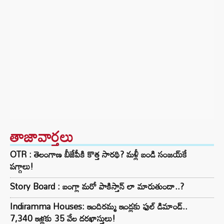
తాజావార్తలు
OTR : తెలంగాణ బీజేపీకి కొత్త సారథి? మళ్లీ బండి సంజయ్‌కే
పగ్గాలు!
Story Board : బంగ్లా మరో పాకిస్తాన్ లా మారుతుందా..?
Indiramma Houses: ఇందిరమ్మ ఇండ్లకు ఫుల్ డిమాండ్..
7,340 ఇళ్లకు 35 వేల దరఖాస్తులు!