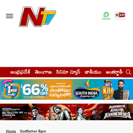
ఆంధ్రప్రదేశ్
తెలంగాణ
సినిమా న్యూస్
జాతీయం
అంతర్జాతీయం
Home
Godfather Bgm