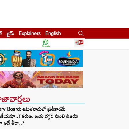
ల్
క్రైమ్
Explainers
English
ాజావార్తలు
ory Board: తమిళనాడులో ప్రతీకారమే
జకీయమా..? కరుణ, జయ దగ్గర నుంచి విజయ్
ా అదే తీరా..?