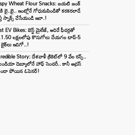
ispy Wheat Flour Snacks: బయటి జంక్
్‌కి బై..బై.. ఇంట్లోనే గోధుమపిండితో కరకరలాడే
్తీ స్నాక్స్ చేసేయండి ఇలా.!
t EV Bikes: బెస్ట్ మైలేజ్, అదిరే ఫీచర్లతో
.1.50 లక్షలలోపు కొనుగోలు చేయగల టాప్-5
బైక్‌లు ఇదిగో..!
redible Story: దేశవాళీ క్రికెట్‌లో 9 వేల రన్స్..
ిండియా డెబ్యూలోనే హాఫ్ సెంచరీ.. కానీ అడ్రస్
కుండా పోయిన ఓపెనర్!