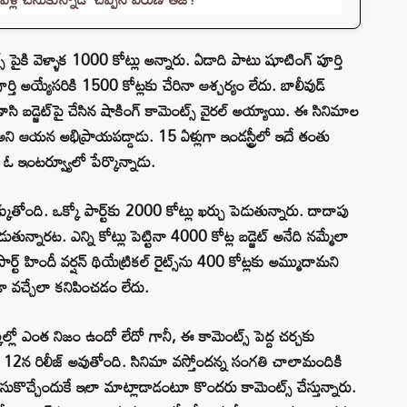
స్ పైకి వెళ్ళాక 1000 కోట్లు అన్నారు. ఏడాది పాటు షూటింగ్ పూర్తి
ర్తి అయ్యేసరికి 1500 కోట్లకు చేరినా ఆశ్చర్యం లేదు. బాలీవుడ్
బడ్జెట్‌పై చేసిన షాకింగ్ కామెంట్స్ వైరల్ అయ్యాయి. ఈ సినిమాల
ట్ అని ఆయన అభిప్రాయపడ్డాడు. 15 ఏళ్లుగా ఇండస్ట్రీలో ఇదే తంతు
ఓ ఇంటర్వ్యూలో పేర్కొన్నాడు.
కుతోంది. ఒక్కో పార్ట్‌కు 2000 కోట్లు ఖర్చు పెడుతున్నారు. దాదాపు
ుతున్నారట. ఎన్ని కోట్లు పెట్టినా 4000 కోట్ల బడ్జెట్ అనేది నమ్మేలా
పార్ట్ హిందీ వర్షన్ థియేట్రికల్ రైట్స్‌ను 400 కోట్లకు అమ్ముదామని
డా వచ్చేలా కనిపించడం లేదు.
క్కల్లో ఎంత నిజం ఉందో లేదో గానీ, ఈ కామెంట్స్ పెద్ద చర్చకు
వీ 12న రిలీజ్ అవుతోంది. సినిమా వస్తోందన్న సంగతి చాలామందికి
ుకొచ్చేందుకే ఇలా మాట్లాడాడంటూ కొందరు కామెంట్స్ చేస్తున్నారు.