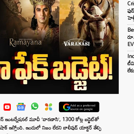
Cr
ఫుడ
హెల
Bes
రూ
EV 
Inc
టీమ
లే
Add as a preferred
source on google
న్ ఇంటర్నేషనల్ మూవీ ‘వారణాసి’, 1300 కోట్ల బడ్జెట్‌తో
 ఇస్తోంది. ఇందులో నిజం లేదని బాలీవుడ్ యాక్టర్ తేల్చి