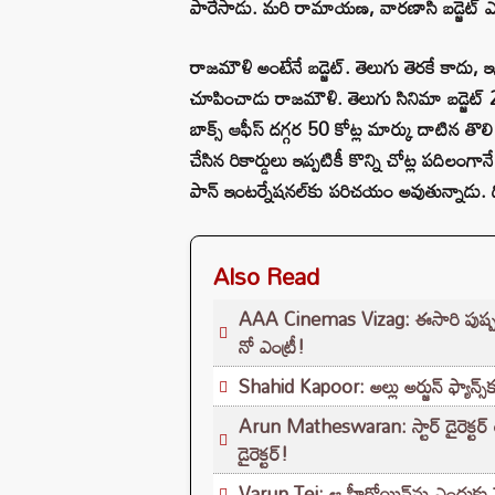
పారేసాడు. మరి రామాయణ, వారణాసి బడ్జెట్ 
రాజమౌళి అంటేనే బడ్జెట్. తెలుగు తెరకే కాదు, ఇం
చూపించాడు రాజమౌళి. తెలుగు సినిమా బడ్జెట్ 
బాక్స్ ఆఫీస్ దగ్గర 50 కోట్ల మార్కు దాటిన తొ
చేసిన రికార్డులు ఇప్పటికీ కొన్ని చోట్ల పదిలంగ
పాన్ ఇంటర్నేషనల్‌కు పరిచయం అవుతున్నాడు. దీనిక
Also Read
AAA Cinemas Vizag: ఈసారి పుష్పరాజ్
నో ఎంట్రీ!
Shahid Kapoor: అల్లు అర్జున్ ఫ్యాన్స్
Arun Matheswaran: స్టార్ డైరెక్టర్ 
డైరెక్టర్!
Varun Tej: ఆ హీరోయిన్‌ను ఎందుకు పెళ్