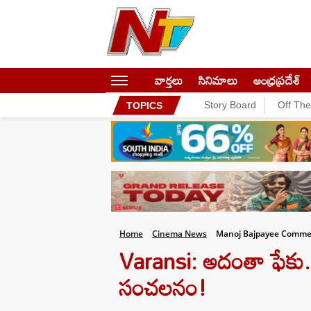
వార్తలు
సినిమాలు
ఆంధ్రప్రదేశ్
Story Board
Off Th
TOPICS
Home
Cinema News
Manoj Bajpayee Commen
Varansi: అదంతా ఫేకు.. వ
సంచలనం!