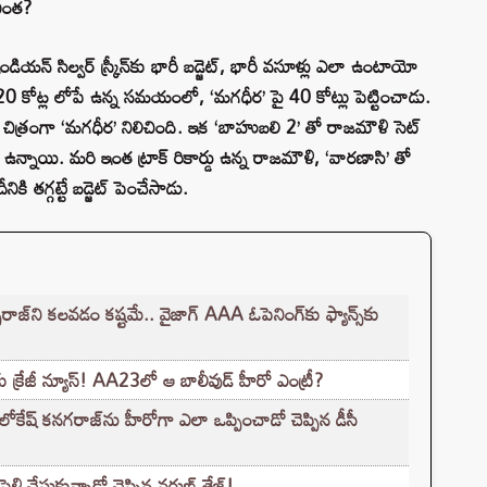
ఎంత?
డియన్ సిల్వర్ స్క్రీన్‌కు భారీ బడ్జెట్, భారీ వసూళ్లు ఎలా ఉంటాయో
20 కోట్ల లోపే ఉన్న సమయంలో, ‘మగధీర’ పై 40 కోట్లు పెట్టించాడు.
లి చిత్రంగా ‘మగధీర’ నిలిచింది. ఇక ‘బాహుబలి 2’ తో రాజమౌళి సెట్
ానే ఉన్నాయి. మరి ఇంత ట్రాక్ రికార్డు ఉన్న రాజమౌళి, ‘వారణాసి’ తో
ి తగ్గట్టే బడ్జెట్ పెంచేసాడు.
‌ని కలవడం కష్టమే.. వైజాగ్ AAA ఓపెనింగ్‌కు ఫ్యాన్స్‌కు
‌కు క్రేజీ న్యూస్! AA23లో ఆ బాలీవుడ్ హీరో ఎంట్రీ?
లోకేష్ కనగరాజ్‌ను హీరోగా ఎలా ఒప్పించాడో చెప్పిన డీసీ
లి చేసుకున్నాడో చెప్పిన వరుణ్ తేజ్!