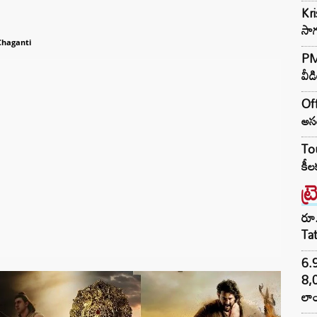
Kr
సాగ
Chaganti
PM 
వీడ
Off
అసం
Tou
కీల
ట్
రూ.
Ta
6.
8,
లాం