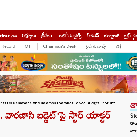
తెలంగాణ
రివ్యూలు
క్రీడలు
ఆటోమొబైల్స్
బిజినెస్‌
టెక్నాలజీ
లైఫ్ స్టై
e Record
OTT
Chairman's Desk
స్టడీ & జాబ్స్
భక్తి
త
ts On Ramayana And Rajamouli Varanasi Movie Budget Pr Stunt
ారణాసి బడ్జెట్’పై స్టార్ యాక్టర్
St
రా
దాక