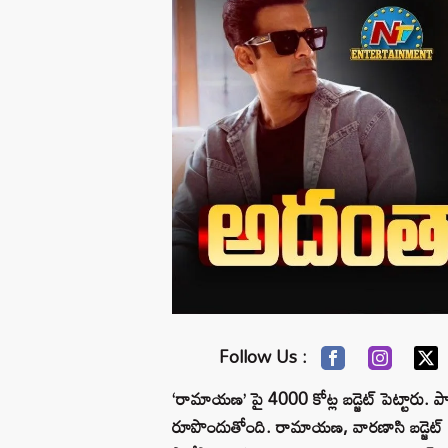
Follow Us :
‘రామాయణ’ పై 4000 కోట్ల బడ్జెట్ పెట్టారు. పా
రూపొందుతోంది. రామాయణ, వారణాసి బడ్జెట్ షాక్