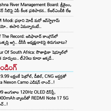
ishna River Management Board: శ్రీశైలం,
ర్ నీటిపై ఏపీ కీలక ప్రతిపాదన.. కేఆర్ఎంబీకి లేఖ
Modi: ప్రధాని మోడీ మరో ఇన్‌స్టాగ్రామ్
ియో.. ఈసారి ఏమన్నారంటే..
 The Record: ఆసిఫాబాద్ కాంగ్రెస్‌లో
తృప్తి అగ్గి.. డీసీసీ అధ్యక్షురాలిపై తిరుగుబాటు?
r Of South Africa: సౌతాఫ్రికా షెడ్యూల్‌లో
క మార్పులు.. టీ20లు కూడా అక్కడే..
రెండింగ్‌
9.99 లక్షలకే పెట్రోల్, డీజిల్, CNG ఆప్షన్లతో
ta Nexon Camo ఎడిషన్ లాంచ్..!
99 అంగుళాల 120Hz OLED డిస్‌ప్లే,
000mAh బ్యాటరీతో REDMI Note 17 5G
చ్..!