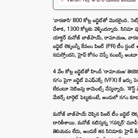
‘వారణాసి’ 800 కోట్ల బడ్జెట్‌తో మొదలైంది. సెట్
చేశాక, 1300 కోట్లకు వెళ్ళిందన్నారు. సినిమా పూ
యాక్టర్ మనోజ్ బాజ్‌పాయ్, రామాయణ, వారణాసి 
బడ్జెట్ లెక్కలన్నీ కేవలం పిఆర్ (PR) టీం స్టం
నడుస్తోందని, హైప్ కోసం చెప్పే నంబర్స్ అంటూ 
4 వేల కోట్ల బడ్జెట్‌తో హిందీ ‘రామాయణ’ తెరకెక్
సగం పైగా బడ్జెట్ విఎఫ్ఎక్స్ (VFX) కే ఖర్చు పెడ
లేదంటూ నెటిజన్లు కామెంట్స్ చేస్తున్నారు. ফస్ట్ 
మేకర్స్ టార్గెట్ పెట్టుకుంటే, అందులో సగం కూ
మనోజ్ బాజ్‌పాయ్ చెప్పిన పిఆర్ టీం బడ్జెట్ లె
దారితీశాయి. మనోజ్ నటిస్తున్న ‘గవర్నర్’ మూ
తెలియడం లేదు, అందుకే తన సినిమాకు హైప్ తీస