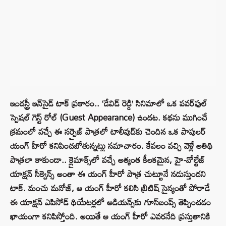
ఇండస్ట్రీ ఇన్‌సైడ్ టాక్ ప్రకారం.. ‘డేవిడ్ రెడ్డి’ సినిమాలో ఒక పవర్‌ఫుల్
స్పెషల్ గెస్ట్ రోల్ (Guest Appearance) ఉందట. కథను ముగించే
క్రమంలో వచ్చే ఈ సర్ప్రైజ్ పాత్రలో టాలీవుడ్‌కు చెందిన ఒక పాపులర్
యంగ్ హీరో కనిపించబోతున్నట్లు సమాచారం. కేవలం వచ్చి వెళ్లే అతిథి
పాత్రలా కాకుండా.. క్లైమాక్స్‌లో వచ్చే అత్యంత కీలకమైన, హై-వోల్టేజ్
యాక్షన్ సీక్వెన్స్ అంతా ఈ యంగ్ హీరో పాత్ర చుట్టూనే నడుస్తుందని
టాక్. మంచు మనోజ్, ఆ యంగ్ హీరో కలిసి బ్రిటిష్ సైన్యంతో పోరాడే
ఈ యాక్షన్ ఎపిసోడ్ థియేటర్లలో ఆడియన్స్‌కు గూస్‌బంప్స్ తెప్పించడం
ఖాయంగా కనిపిస్తోంది. అయితే ఆ యంగ్ హీరో ఎవరనేది ప్రస్తుతానికి