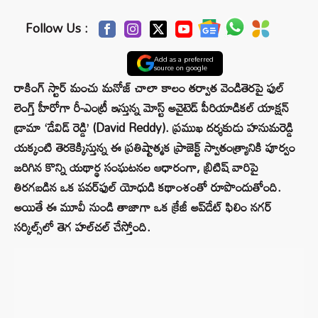
Follow Us :
Add as a preferred
source on google
రాకింగ్ స్టార్ మంచు మనోజ్ చాలా కాలం తర్వాత వెండితెరపై ఫుల్
లెంగ్త్ హీరోగా రీ-ఎంట్రీ ఇస్తున్న మోస్ట్ అవైటెడ్ పీరియాడికల్ యాక్షన్
డ్రామా ‘డేవిడ్ రెడ్డి’ (David Reddy). ప్రముఖ దర్శకుడు హనుమరెడ్డి
యక్కంటి తెరకెక్కిస్తున్న ఈ ప్రతిష్టాత్మక ప్రాజెక్ట్ స్వాతంత్య్రానికి పూర్వం
జరిగిన కొన్ని యథార్థ సంఘటనల ఆధారంగా, బ్రిటిష్ వారిపై
తిరగబడిన ఒక పవర్‌ఫుల్ యోధుడి కథాంశంతో రూపొందుతోంది.
అయితే ఈ మూవీ నుండి తాజాగా ఒక క్రేజీ అప్‌డేట్ ఫిలిం నగర్
సర్కిల్స్‌లో తెగ హల్‌చల్ చేస్తోంది.