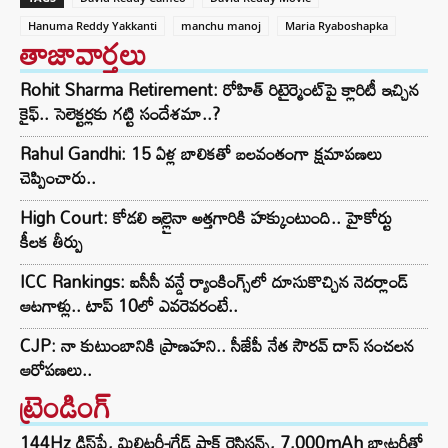
Hanuma Reddy Yakkanti
manchu manoj
Maria Ryaboshapka
తాజావార్తలు
Rohit Sharma Retirement: రోహిత్ రిటైర్మెంట్‌పై క్లారిటీ ఇచ్చిన
కైఫ్.. సెలెక్టర్లకు గట్టి సందేశమా..?
Rahul Gandhi: 15 ఏళ్ల బాలికతో బలవంతంగా క్షమాపణలు
చెప్పించారు..
High Court: కోడలి ఇల్లైనా అత్తగారికి హక్కుంటుంది.. హైకోర్టు
కీలక తీర్పు
ICC Rankings: ఐసీసీ వన్డే ర్యాంకింగ్స్‌లో దూసుకొచ్చిన నెదర్లాండ్
ఆటగాళ్లు.. టాప్ 10లో ఎవరెవరంటే..
CJP: నా కుటుంబానికి ప్రాణహని.. సీజేపీ నేత సౌరవ్ దాస్ సంచలన
ఆరోపణలు..
ట్రెండింగ్‌
144Hz డిస్‌ప్లే, మిలిటరీ-గ్రేడ్ షాక్ రెసిస్టన్స్, 7,000mAh బ్యాటరీతో