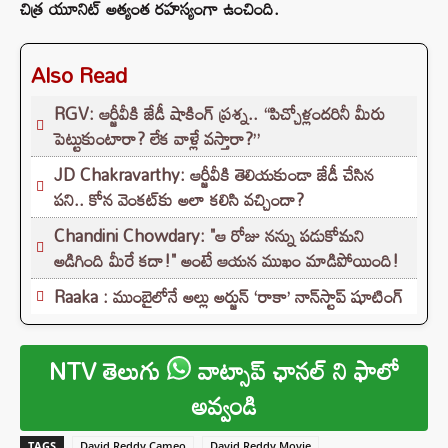
చిత్ర యూనిట్ అత్యంత రహస్యంగా ఉంచింది.
Also Read
RGV: ఆర్జీవీకి జేడీ షాకింగ్ ప్రశ్న.. “పిచ్చోళ్లందరినీ మీరు
పెట్టుకుంటారా? లేక వాళ్లే వస్తారా?”
JD Chakravarthy: ఆర్జీవీకి తెలియకుండా జేడీ చేసిన
పని.. కోన వెంకట్‌కు అలా కలిసి వచ్చిందా?
Chandini Chowdary: "ఆ రోజు నన్ను పడుకోమని
అడిగింది మీరే కదా!" అంటే ఆయన ముఖం మాడిపోయింది!
Raaka : ముంబైలోనే అల్లు అర్జున్ ‘రాకా’ నాన్‌స్టాప్ షూటింగ్
NTV తెలుగు
వాట్సాప్ ఛానల్ ని ఫాలో
అవ్వండి
TAGS
David Reddy Cameo
David Reddy Movie