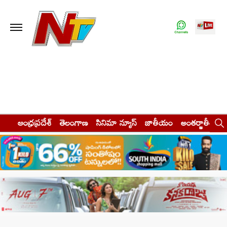
ఆంధ్రప్రదేశ్
తెలంగాణ
సినిమా న్యూస్
జాతీయం
అంతర్జాతీయం