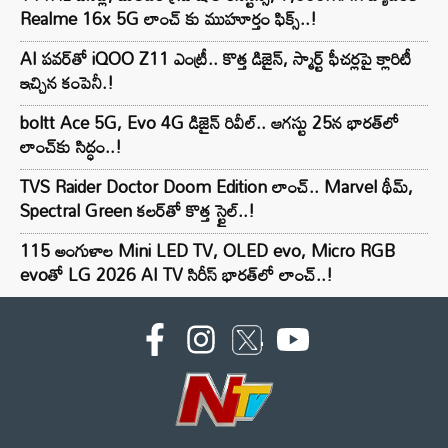
Realme 16x 5G లాంచ్ కు ముహూర్తం ఫిక్స్..!
AI పవర్‌తో iQOO Z11 ఎంట్రీ.. కొత్త డిజైన్, స్మార్ట్ ఫీచర్లపై క్లారిటీ
ఇచ్చిన కంపెనీ.!
boltt Ace 5G, Evo 4G డిజైన్ రివీల్.. ఆగస్టు 25న భారత్‌లో
లాంచ్‌కు సిద్ధం..!
TVS Raider Doctor Doom Edition లాంచ్.. Marvel థీమ్,
Spectral Green కలర్‌తో కొత్త స్టైల్..!
115 అంగుళాల Mini LED TV, OLED evo, Micro RGB
evoతో LG 2026 AI TV సిరీస్ భారత్‌లో లాంచ్..!