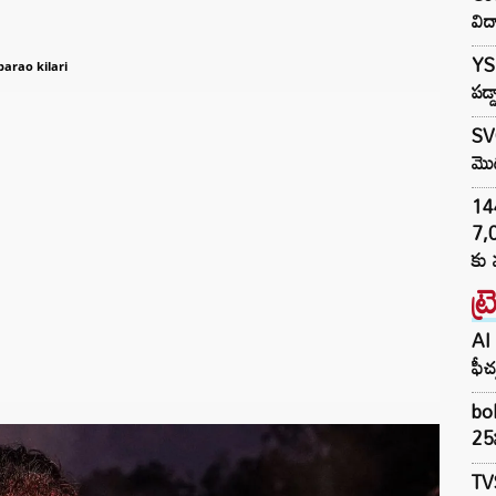
విద
YS 
barao kilari
పడ్
SVC
మొద
144H
7,
కు 
ట్
AI 
ఫీచ
bol
25న
TV