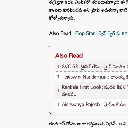
తగ్గట్లుగా కథల ఎంపికలో తడబడుతున్నాడు ఈ సీన
కాసులు కురిపించవు అని ఫ్రూవ్ అవుతున్నా వాటి 
కోల్పోతున్నాడు.
Also Read :
Flop Star : ప్లాప్ స్టార్ కు కథ చె
Also Read
SVC 63: టైటిల్ లేదు.. హైప్ మాత్రం ప
Tejaswini Nandamuri : బాలయ్య కూత
Karikala First Look: సందీప్ కిషన్ '
చూడలే..
Aishwarya Rajesh : ఫ్లాప్‌లతో డీలా పడ
తంగలాన్ కోసం బాగా కష్టపడ్డాడు విక్రమ్. కానీ