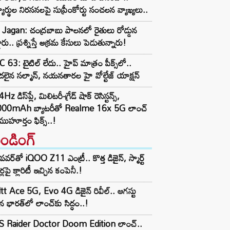
్యార్థుల నిరసనలపై సుప్రీంకోర్టు సంచలన వ్యాఖ్యలు..
Jagan: చంద్రబాబు పాలనలో రైతులు రోడ్డున
డారు.. ప్రశ్నిస్తే అక్రమ కేసులు పెడుతున్నారు!
 63: టైటిల్ లేదు.. హైప్ మాత్రం పీక్స్‌లో..
లైన సల్మాన్, నయనతారల హై వోల్టేజ్ యాక్షన్
z డిస్‌ప్లే, మిలిటరీ-గ్రేడ్ షాక్ రెసిస్టన్స్,
000mAh బ్యాటరీతో Realme 16x 5G లాంచ్
ముహూర్తం ఫిక్స్..!
రెండింగ్‌
పవర్‌తో iQOO Z11 ఎంట్రీ.. కొత్త డిజైన్, స్మార్ట్
ర్లపై క్లారిటీ ఇచ్చిన కంపెనీ.!
tt Ace 5G, Evo 4G డిజైన్ రివీల్.. ఆగస్టు
 భారత్‌లో లాంచ్‌కు సిద్ధం..!
S Raider Doctor Doom Edition లాంచ్..