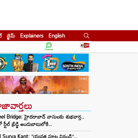
ల్
క్రైమ్
Explainers
English
ాజావార్తలు
el Bridge: హైదరాబాద్ వాసులకు శుభవార్త..
 స్టీల్ బ్రిడ్జి అందుబాటులోకి..
I Surya Kant: “యువత మాట వినండి”..