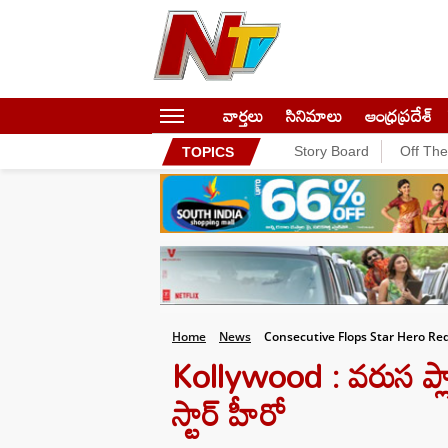
వార్తలు
సినిమాలు
ఆంధ్రప్రదేశ్
Story Board
Off Th
TOPICS
Home
News
Consecutive Flops Star Hero R
Kollywood : వరుస ప్లాప్
స్టార్ హీరో