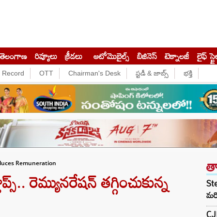
తెలంగాణ
రివ్యూలు
క్రీడలు
ఆటోమొబైల్స్
బిజినెస్‌
టెక్నాలజీ
లైఫ్ స్టై
e Record
OTT
Chairman's Desk
స్టడీ & జాబ్స్
భక్తి
త
educes Remuneration
స్.. రెమ్యునరేషన్ తగ్గించుకున్న
Ste
మరో
CJ