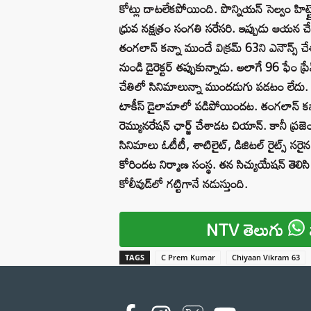
కోట్లు దాటలేకపోయింది. పొన్నియన్ సెల్వం హిట్టై
ధ్రువ నక్షత్రం సంగతి సరేసరి. ఇప్పుడు ఆయన చే
తంగలాన్ కన్నా ముందే విక్రమ్ 63ని ఎనౌన్స్ చేశార
నుండి డైరెక్టర్ తప్పుకున్నాడు. అలాగే 96 ఫేం ప
చేతిలో సినిమాలున్నా ముందడుగు పడటం లేదు. విక్
టాకీస్ డైలామాలో పడిపోయిందట. తంగలాన్ కన్
రెమ్యునరేషన్ ఛార్జ్ చేశాడట చియాన్. కానీ ప్
సినిమాలు ఓటీటీ, శాటిలైట్, డిజిటల్ రైట్స్ సర
కోరిందట నిర్మాణ సంస్థ. తన సిచ్యుయేషన్ తెలిస
కోలీవుడ్‌లో గట్టిగానే నడుస్తుంది.
NTV తెలుగు
TAGS
C Prem Kumar
Chiyaan Vikram 63