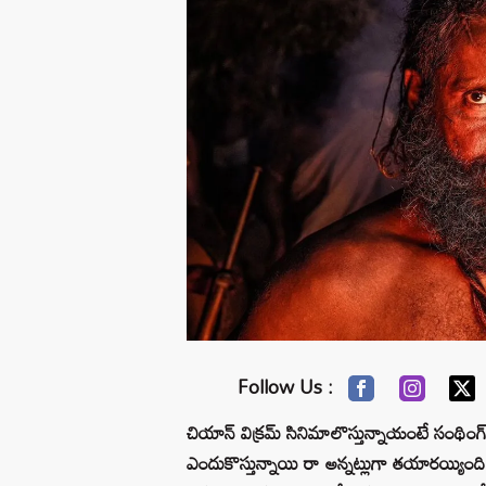
Follow Us :
చియాన్ విక్రమ్ సినిమాలొస్తున్నాయంటే సంథింగ్
ఎందుకొస్తున్నాయి రా అన్నట్లుగా తయారయ్యింది స