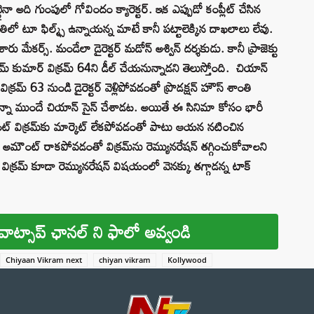
నా అది గుంపులో గోవిందం క్యారెక్టర్. ఇక ఎప్పుడో కంప్లీట్ చేసిన
తిలో టూ ఫిల్మ్స్ ఉన్నాయన్న మాటే కానీ పట్టాలెక్కిన దాఖలాలు లేవు.
ు మేకర్స్. మండేలా డైరెక్టర్ మడోన్ అశ్విన్ దర్శకుడు. కానీ ప్రాజెక్టు
్రేమ్ కుమార్ విక్రమ్ 64ని డీల్ చేయనున్నాడని తెలుస్తోంది. చియాన్
రమ్ 63 నుండి డైరెక్టర్ వెళ్లిపోవడంతో ప్రొడక్షన్ హౌస్ శాంతి
నా ముందే చియాన్ సైన్ చేశాడట. అయితే ఈ సినిమా కోసం భారీ
రజెంట్ విక్రమ్‌కు మార్కెట్ లేకపోవడంతో పాటు ఆయన నటించిన
ైన అమౌంట్ రాకపోవడంతో విక్రమ్‌ను రెమ్యునరేషన్ తగ్గించుకోవాలని
ి విక్రమ్ కూడా రెమ్యునరేషన్ విషయంలో వెనక్కు తగ్గాడన్న టాక్
వాట్సాప్ ఛానల్ ని ఫాలో అవ్వండి
Chiyaan Vikram next
chiyan vikram
Kollywood