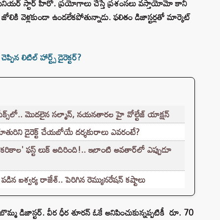
ియర్ స్టార్ హీరో. ప్రయోగాలు చేస్తే ప్రశంసలు వస్తాయోమో కానీ
జోలికి వెళ్లకుండా ఉండలేకపోతున్నాడు. ఫలితం డిజాస్టర్లతో మార్కెట్
ప్పిన లిటిల్ హార్ట్స్ డైరెక్టర్?
ీక్స్‌లో.. మొదలైన సల్మాన్, నయనతారల హై వోల్టేజ్ యాక్షన్
ురిని డైరెక్ట్ చేయబోయే దర్శకురాలు ఎవరంటే?
కరికాల' ఫస్ట్ లుక్ అదిరింది!.. ఇలాంటి అవతార్‌లో ఎప్పుడూ
ిన ఐశ్వర్య రాజేశ్.. పెరిగిన రెమ్యునరేషన్‌ కష్టాలు
 బొమ్మ డిజాస్టర్. వీర ధీర శూరన్ ఓకే అనిపించుకున్నప్పటికీ రూ. 70