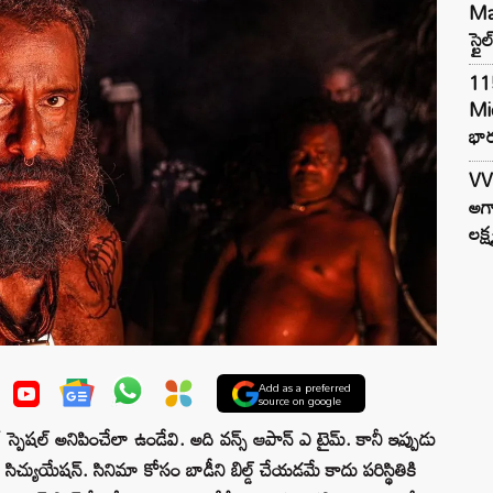
Mar
స్టై
11
Mi
భార
VV
అగా
లక్ష
Add as a preferred
source on google
 స్పెషల్ అనిపించేలా ఉండేవి. అది వన్స్ ఆపాన్ ఎ టైమ్. కానీ ఇప్పుడు
ిచ్యుయేషన్. సినిమా కోసం బాడీని బిల్డ్ చేయడమే కాదు పరిస్థితికి