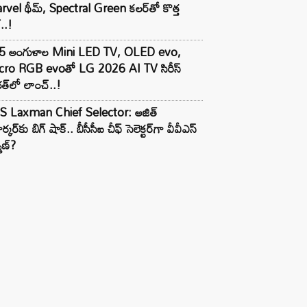
vel థీమ్, Spectral Green కలర్‌తో కొత్త
ల్..!
5 అంగుళాల Mini LED TV, OLED evo,
cro RGB evoతో LG 2026 AI TV సిరీస్
త్‌లో లాంచ్..!
S Laxman Chief Selector: అజిత్
ర్కర్‌కు బిగ్ షాక్.. బీసీసీఐ చీఫ్ సెలెక్టర్‌గా వీవీఎస్
్మణ్?