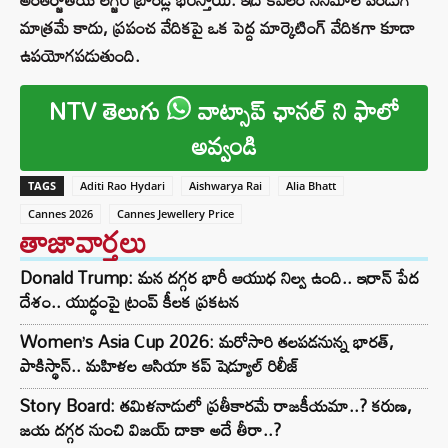
మాత్రమే కాదు, ప్రపంచ వేదికపై ఒక పెద్ద మార్కెటింగ్ వేదికగా కూడా
ఉపయోగపడుతుంది.
NTV తెలుగు
వాట్సాప్ ఛానల్ ని ఫాలో
అవ్వండి
TAGS
Aditi Rao Hydari
Aishwarya Rai
Alia Bhatt
Cannes 2026
Cannes Jewellery Price
తాజావార్తలు
Donald Trump: మన దగ్గర భారీ ఆయుధ నిల్వ ఉంది.. ఇరాన్ పేద
దేశం.. యుద్ధంపై ట్రంప్ కీలక ప్రకటన
Women’s Asia Cup 2026: మరోసారి తలపడనున్న భారత్,
పాకిస్థాన్.. మహిళల ఆసియా కప్ షెడ్యూల్ రిలీజ్
Story Board: తమిళనాడులో ప్రతీకారమే రాజకీయమా..? కరుణ,
జయ దగ్గర నుంచి విజయ్ దాకా అదే తీరా..?