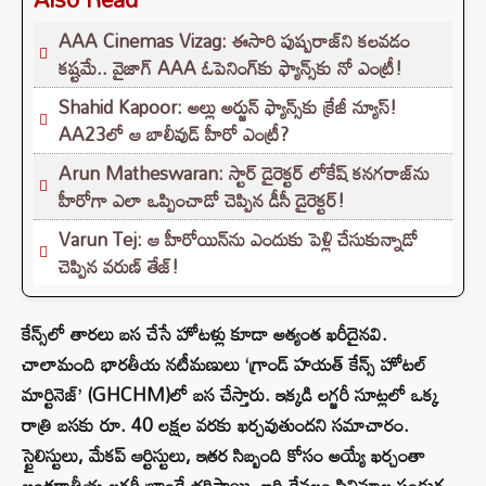
AAA Cinemas Vizag: ఈసారి పుష్పరాజ్‌ని కలవడం
కష్టమే.. వైజాగ్ AAA ఓపెనింగ్‌కు ఫ్యాన్స్‌కు నో ఎంట్రీ!
Shahid Kapoor: అల్లు అర్జున్ ఫ్యాన్స్‌కు క్రేజీ న్యూస్!
AA23లో ఆ బాలీవుడ్ హీరో ఎంట్రీ?
Arun Matheswaran: స్టార్ డైరెక్టర్ లోకేష్ కనగరాజ్‌ను
హీరోగా ఎలా ఒప్పించాడో చెప్పిన డీసీ డైరెక్టర్!
Varun Tej: ఆ హీరోయిన్‌ను ఎందుకు పెళ్లి చేసుకున్నాడో
చెప్పిన వరుణ్ తేజ్!
కేన్స్‌లో తారలు బస చేసే హోటళ్లు కూడా అత్యంత ఖరీదైనవి.
చాలామంది భారతీయ నటీమణులు ‘గ్రాండ్ హయత్ కేన్స్ హోటల్
మార్టినెజ్’ (GHCHM)లో బస చేస్తారు. ఇక్కడి లగ్జరీ సూట్లలో ఒక్క
రాత్రి బసకు రూ. 40 లక్షల వరకు ఖర్చవుతుందని సమాచారం.
స్టైలిస్టులు, మేకప్ ఆర్టిస్టులు, ఇతర సిబ్బంది కోసం అయ్యే ఖర్చంతా
అంతర్జాతీయ లగ్జరీ బ్రాండ్లే భరిస్తాయి. ఇది కేవలం సినిమాల పండుగ