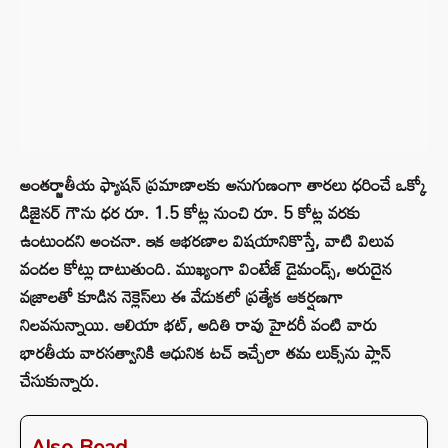
అంతర్జాతీయ ఫ్యాషన్ ప్రమాణాలకు అనుగుణంగా తారలు ధరించే ఒక్కో
డిజైనర్ గౌను ధర రూ. 1.5 కోట్ల నుంచి రూ. 5 కోట్ల వరకు
ఉంటుందని అంచనా. ఇక ఆభరణాల విషయానికొస్తే, వాటి విలువ
వందల కోట్లు దాటుతుంది. ముఖ్యంగా వింటేజ్ డైమండ్స్, అరుదైన
వజ్రాలతో కూడిన నెక్లెస్‌లు ఈ వేడుకలో ప్రత్యేక ఆకర్షణగా
నిలవనున్నాయి. ఆలియా భట్, అదితి రావు హైదరీ వంటి వారు
భారతీయ వారసత్వానికి ఆధునిక టచ్ ఇచ్చేలా తమ లుక్స్‌ను ప్లాన్
చేసుకున్నారు.
Also Read