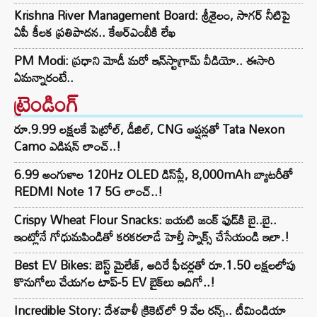
Krishna River Management Board: శ్రీశైలం, సాగర్ నీటిపై
ఏపీ కీలక ప్రతిపాదన.. కేఆర్ఎంబీకి లేఖ
PM Modi: ప్రధాని మోడీ మరో ఇన్‌స్టాగ్రామ్ వీడియో.. ఈసారి
ఏమన్నారంటే..
ట్రెండింగ్‌
రూ.9.99 లక్షలకే పెట్రోల్, డీజిల్, CNG ఆప్షన్లతో Tata Nexon
Camo ఎడిషన్ లాంచ్..!
6.99 అంగుళాల 120Hz OLED డిస్‌ప్లే, 8,000mAh బ్యాటరీతో
REDMI Note 17 5G లాంచ్..!
Crispy Wheat Flour Snacks: బయటి జంక్ ఫుడ్‌కి బై..బై..
ఇంట్లోనే గోధుమపిండితో కరకరలాడే హెల్తీ స్నాక్స్ చేసేయండి ఇలా.!
Best EV Bikes: బెస్ట్ మైలేజ్, అదిరే ఫీచర్లతో రూ.1.50 లక్షలలోపు
కొనుగోలు చేయగల టాప్-5 EV బైక్‌లు ఇదిగో..!
Incredible Story: దేశవాళీ క్రికెట్‌లో 9 వేల రన్స్.. టీమిండియా