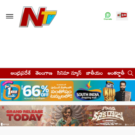
ఆంధ్రప్రదేశ్
తెలంగాణ
సినిమా న్యూస్
జాతీయం
అంతర్జాతీయం