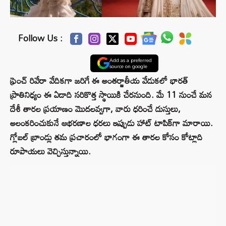
Follow Us :
Add as a preferred
source on google
ఫ్రెంచ్ రివేరా వేదికగా జరిగే ఈ అంతర్జాతీయ వేడుకలో భారత్
ప్రాతినిధ్యం ఈ ఏడాది సరికొత్త స్థాయికి చేరనుంది. మే 11 నుంచే మన
దేశీ తారల ప్రయాణం మొదలవ్వగా, వారు ధరించే దుస్తులు,
అలంకరించుకునే ఆభరణాల ధరలు ఇప్పుడు హాట్ టాపిక్‌గా మారాయి.
గ్లోబల్ బ్రాండ్లు తమ ప్రచారంలో భాగంగా ఈ తారల కోసం కోట్లాది
రూపాయలు వెచ్చిస్తున్నాయి.