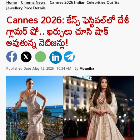
Home
Cinema News
Cannes 2026 Indian Celebrities Outfits
Jewellery Price Details
Cannes 2026: కేన్స్ ఫెస్టివల్‌లో దేశీ
గ్లామర్ షో.. ఖర్చులు చూసి షాక్
అవుతున్న నెటిజన్లు!
Published Date :May 12, 2026 ,
10:34 AM
By
Mounika