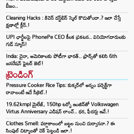
బీజం..
Cleaning Hacks : కిచెన్ డస్ట్‌బిన్ స్మెల్ కొడుతోందా.? ఇలా చేస్తే
క్షణాల్లో క్లీన్.!
UPI ఛార్జీలపై PhonePe CEO కీలక ప్రకటన.. వినియోగదారులకు
గుడ్ న్యూస్!
India: చైనా, అమెరికాలకు పోటీగా భారత్.. ఫ్రాన్స్‌తో కలిసి 6th
జనరేషన్ ఫైటర్ జెట్!
ట్రెండింగ్‌
Pressure Cooker Rice Tips: కుక్కర్‌లో అన్నం పర్ఫెక్ట్‌గా
రావాలంటే ఇదే సీక్రెట్.!
19.62kmpl మైలేజ్, 150hp టర్బో ఇంజిన్‌తో Volkswagen
Virtus Anniversary ఎడిషన్ లాంచ్.. ధర, ఫీచర్లు ఇవే.!
Clothes Smell: వర్షాకాలంలో బట్టల నుంచి దుర్వాసనా.? ఈ
సింపుల్ చిట్కాలతో చెక్ పెట్టండి ఇలా.!