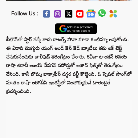
Follow Us :
Add as a preferred
source on google
బీటౌన్‌లో స్టార్ సన్సే కాదు డాటర్స్ హవా కూడా కంటిన్యూ అవుతోంది.
ఈ ఏడాది ముగ్గురు యంగ్ అండ్ జెన్ జెడ్ బ్యూటీలు తమ లక్ టెస్ట్
చేసుకునేందుకు బాలీవుడ్ తెరంగేట్రం చేశారు. రవీనా టాండన్ తనయ
రాషా తడానీ అజయ్ దేవగన్ సపోర్టుతో ఆజాద్ ఫిల్మ్‌తో తెరంగేట్రం
చేసింది. కానీ బొమ్మ బాక్సాఫీస్ దగ్గర పల్టీ కొట్టింది. ఓ స్పెషల్ సాంగ్‌లో
మాత్రం రాషా ఇరగదీసి ఇండస్ట్రీలో నిలదొక్కుకునే టాలెంటైతే
ప్రదర్శించింది.