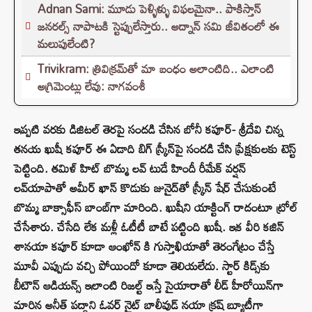
Adnan Sami: మూడు పెళ్ళిళ్ళు విఫలమైనా.. పాకిస్తాన్
జనరల్స్ నాపాటకి స్టెప్పులేస్తారు.. అద్నాన్ సమి జీవితంలో ఈ
మలుపులేంటి?
Trivikram: త్రివిక్రమ్‌తో మా బంధం అలాంటిది.. ఎలాంటి
అగ్రిమెంట్లు లేవు: నాగవంశీ
ఇప్పటి వరకు డిజిటల్ తెరపై సందడి చేసిన బోనీ కపూర్- శ్రీదేవి చిన్న
తనయ ఖుషీ కపూర్ ఈ ఏడాది బిగ్ స్క్రీన్‌పై సందడి చేసి ప్రేక్షకులకు టెస్ట్
పెట్టింది. తమిళ్ హిట్ బొమ్మ లవ్ టుడే హిందీ రీమేక్ వర్షన్
లవ్‌యాపాతో అమీర్ ఖాన్ కొడుకు జునైద్‌తో స్క్రీన్ షేర్ చేసుకుంటే
బొమ్మ బాక్సాఫీస్ బాంబ్‌గా మారింది. ఖుషీని యాక్టింగ్ రాదంటూ ట్రోల్
చేసేశారు. చేసేది లేక మళ్లీ ఓటీటీ బాటే పట్టింది ఖుషీ. ఇక వీరి కజిన్
శానయా కపూర్ కూడా ఆంఖోన్ కి గుస్తాఖియాతో తెరంగేట్రం చేస్తే
మూవీ ఎప్పుడు వచ్చి పోయిందో కూడా తెలియలేదు. స్టార్ కిడ్స్‌కు
బీటౌన్ ఆడియన్స్ ఇలాంటి రిజల్ట్ ఇస్తే సైయారాతో లీడ్ హీరోయిన్‌గా
మారిన అనీత్ పద్దాని ఓవర్ నైట్ బాలీవుడ్ నయా క్రష్ బ్యూటీగా