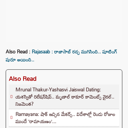
Also Read :
Rajasaab : రాజాసాబ్ రచ్చ ముగిసింది.. షూటింగ్
షురూ అయింది..
Also Read
Mrunal Thakur-Yashasvi Jaiswal Dating:
యశస్వితో రిలేషన్‌షిప్.. మృణాల్ ఠాకూర్ కామెంట్స్ వైరల్..
నిజమెంత?
Ramayana: షాక్ ఇచ్చిన మేకర్స్.. విదేశాల్లో రెండు రోజుల
ముందే ‘రామాయణం’...