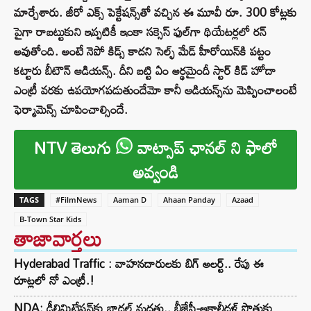
మార్చేశారు. జీరో ఎక్స్ పెక్టేషన్స్‌తో వచ్చిన ఈ మూవీ రూ. 300 కోట్లకు
పైగా రాబట్టుకుని ఇప్పటికీ ఇంకా సక్సెస్ ఫుల్‌గా థియేటర్లలో రన్
అవుతోంది. అంటే నెపో కిడ్స్ కాదని సెల్ఫ్ మేడ్ హీరోయిన్‌కి పట్టం
కట్టారు బీటౌన్ ఆడియన్స్. దీని బట్టి ఏం అర్థమైందీ స్టార్ కిడ్ హోదా
ఎంట్రీ వరకు ఉపయోగపడుతుందేమో కానీ ఆడియన్స్‌ను మెప్పించాలంటే
ఫెర్మామెన్స్ చూపించాల్సిందే.
NTV తెలుగు
వాట్సాప్ ఛానల్ ని ఫాలో
అవ్వండి
TAGS
#FilmNews
Aaman D
Ahaan Panday
Azaad
B-Town Star Kids
తాజావార్తలు
Hyderabad Traffic : వాహనదారులకు బిగ్ అలర్ట్.. రేపు ఈ
రూట్లలో నో ఎంట్రీ.!
NDA: డీలిమిటేషన్‌కు బాదల్ మద్దతు.. బీజేపీ-అకాలీదళ్ పొత్తుకు