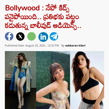
Bollywood : నేపో కిడ్స్
పనైపోయింది.. ప్రతిభకు పట్టం
కడుతున్న బాలీవుడ్ ఆడియెన్స్..
Published Date :August 25, 2025 ,
12:32 PM
By
subbarao kilari