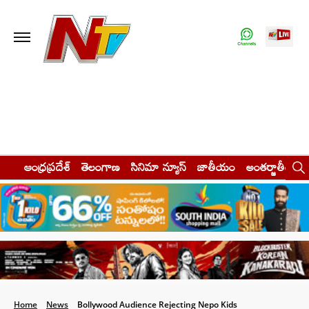
ఆంధ్రప్రదేశ్
తెలంగాణ
సినిమా న్యూస్
జాతీయం
అంతర్జాతీయం
Home
News
Bollywood Audience Rejecting Nepo Kids