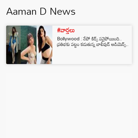
Aaman D News
#వార్తలు
Bollywood : నేపో కిడ్స్ పనైపోయింది..
ప్రతిభకు పట్టం కడుతున్న బాలీవుడ్ ఆడియెన్స్..