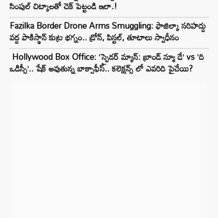
సింపుల్ చిట్కాలతో చెక్ పెట్టండి ఇలా.!
Fazilka Border Drone Arms Smuggling: ఫాజిల్కా సరిహద్దు
వద్ద పాకిస్థాన్ కుట్ర భగ్నం.. డ్రోన్, పిస్టల్, తూటాలు స్వాధీనం
Hollywood Box Office: ‘స్పైడర్ మ్యాన్: బ్రాండ్ న్యూ డే’ vs ‘ది
ఒడిస్సీ’.. షేక్ అవుతున్న బాక్సాఫీస్.. కలెక్షన్స్ లో ఎవరిది పైచేయి?