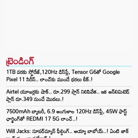
ట్రెండింగ్‌
1TB వరకు స్టోరేజ్,120Hz డిస్‌ప్లే, Tensor G6తో Google
Pixel 11 సిరీస్.. లాంచ్⁭కు ముందే ధరలు లీక్.!
Airtel యూజర్లకు షాక్.. రూ.299 ప్లాన్ నిలిపివేత.. ఇక అన్‌లిమిటెడ్
ప్లాన్ రూ.349 నుంచే మొదలు.!
7500mAh బ్యాటరీ, 6.9 అంగుళాల 120Hz డిస్‌ప్లే, 45W ఫాస్ట్
ఛార్జింగ్‌తో REDMI 17 5G లాంచ్..!
Will Jacks: సూపర్‌మ్యాన్ ఫీల్డింగ్.. అయ్యా బాబోయ్..! ఏంటి జాక్