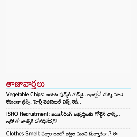
తాజావార్తలు
Vegetable Chips: బయట ఫుడ్స్‌కి గుడ్‌బై.. ఇంట్లోనే చుక్క నూనె
లేకుండా క్రిస్పీ, హెల్తీ వెజిటెబుల్ చిప్స్ రెడీ..
ISRO Recruitment: ఇంజనీరింగ్‌ అభ్యర్థులకు గోల్డెన్‌ ఛాన్స్..
ఇస్రోలో జాబ్స్‌కి నోటిఫికేషన్!
Clothes Smell: వర్షాకాలంలో బట్టల నుంచి దుర్వాసనా.? ఈ