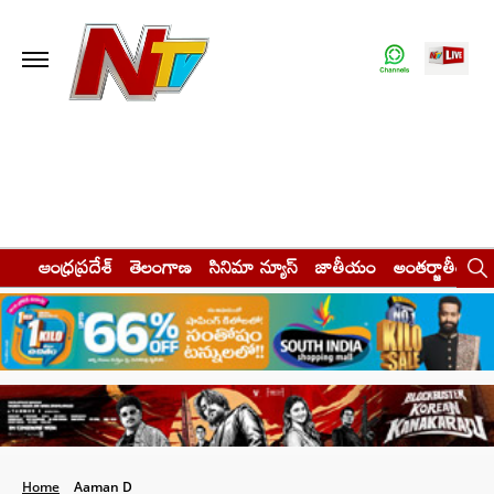
ఆంధ్రప్రదేశ్
తెలంగాణ
సినిమా న్యూస్
జాతీయం
అంతర్జాతీయం
Home
Aaman D