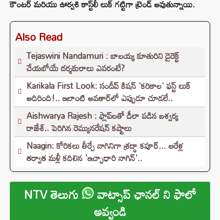
కౌంటర్ మరియు ఊర్వశి కాస్ట్‌లీ లుక్ గట్టిగా ట్రెండ్ అవుతున్నాయి.
Also Read
Tejaswini Nandamuri : బాలయ్య కూతురిని డైరెక్ట్
చేయబోయే దర్శకురాలు ఎవరంటే?
Karikala First Look: సందీప్ కిషన్ 'కరికాల' ఫస్ట్ లుక్
అదిరింది!.. ఇలాంటి అవతార్‌లో ఎప్పుడూ చూడలే..
Aishwarya Rajesh : ఫ్లాప్‌లతో డీలా పడిన ఐశ్వర్య
రాజేశ్.. పెరిగిన రెమ్యునరేషన్‌ కష్టాలు
Naagin: కోరికలు తీర్చే నాగినిగా శ్రద్ధా కపూర్... ఆరేళ్ల
తర్వాత మళ్లీ కదిలిన 'ఇచ్ఛాధారి నాగిన్'..
NTV తెలుగు
వాట్సాప్ ఛానల్ ని ఫాలో
అవ్వండి