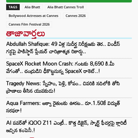
TAGS
Alia Bhatt
Alia Bhatt Cannes Troll
Bollywood Actresses at Cannes
Cannes 2026
Cannes Film Festival 2026
తాజావార్తలు
Abdullah Shafique: 49 ఏళ్ల సుదీర్ఘ నిరీక్షణకు తెర.. విండీస్
గడ్డపై పాకిస్థాన్ ప్లేయర్ చారిత్రాత్మక రికార్డు..
SpaceX Rocket Moon Crash: గంటకు 8,690 కి.మీ
వేగంతో.. చంద్రుడిని ఢీకొట్టనున్న SpaceX రాకెట్‌..!
Tragedy News: స్నేహం, పెళ్లి, కోపం.. చివరికి నదిలోకి తోసి
ప్రాణాలు తీసిన యువకుడు!
Aqua Farmers: ఆక్వా రైతులకు ఊరట.. రూ.1.50కే విద్యుత్‌
సరఫరా!
AI పవర్‌తో iQOO Z11 ఎంట్రీ.. కొత్త డిజైన్, స్మార్ట్ ఫీచర్లపై క్లారిటీ
ఇచ్చిన కంపెనీ.!