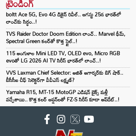
ట్రెండింగ్‌
boltt Ace 5G, Evo 4G డిజైన్ రివీల్.. ఆగస్టు 25న భారత్‌లో
లాంచ్‌కు సిద్ధం..!
TVS Raider Doctor Doom Edition లాంచ్.. Marvel థీమ్,
Spectral Green కలర్‌తో కొత్త స్టైల్..!
115 అంగుళాల Mini LED TV, OLED evo, Micro RGB
evoతో LG 2026 AI TV సిరీస్ భారత్‌లో లాంచ్..!
VVS Laxman Chief Selector: అజిత్ అగార్కర్‌కు బిగ్ షాక్..
బీసీసీఐ చీఫ్ సెలెక్టర్‌గా వీవీఎస్ లక్ష్మణ్?
Yamaha R15, MT-15 MotoGP ఎడిషన్ బైక్స్ మళ్లీ
వచ్చేశాయి.. కొత్త కలర్ ఆప్షన్‌లతో FZ-S సిరీస్ కూడా అప్‌డేట్..!