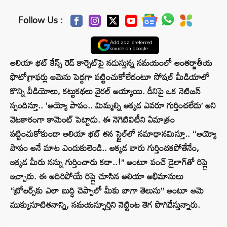
Follow Us :
Add as a preferred
source on google
అలియా భట్ కేన్స్ రెడ్ కార్పెట్‌పై నడుస్తున్న సమయంలో అంతర్జాతీయ
ఫొటోగ్రాఫర్లు ఆమెను పెద్దగా పట్టించుకోలేదంటూ సోషల్ మీడియాలో
కొన్ని వీడియోలు, కట్టుకథలు వైరల్ అయ్యాయి. దీనిపై ఒక నెటిజన్
స్పందిస్తూ.. ‘అయ్యో పాపం.. మిమ్మల్ని అక్కడ ఎవరూ గుర్తించలేదు’ అని
వెటకారంగా కామెంట్ పెట్టాడు. ఈ నెగెటివిటీని ఏమాత్రం
పట్టించుకోకుండా అలియా భట్ తన స్టైల్‌లో సమాధానమిస్తూ.. ‘‘అయ్యో
పాపం అనే మాట ఎందుకులెండి.. అక్కడ వారు గుర్తించకపోతేనేం,
ఇక్కడ మీరు నన్ను గుర్తించారు కదా..!’’ అంటూ పంచ్ డైలాగ్‌తో రిప్లై
ఇచ్చారు. ఈ అదిరిపోయే రిప్లై చూసిన అలియా అభిమానులు
“ట్రోలర్స్‌కు ఎలా బుద్ధి చెప్పాలో మీకు బాగా తెలుసు” అంటూ ఆమె
ముక్కుసూటితనాన్ని, సమయస్ఫూర్తిని నెట్టింట తెగ పొగిడేస్తున్నారు.