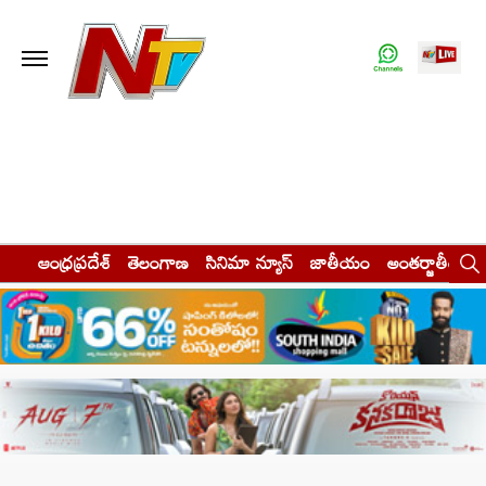
ఆంధ్రప్రదేశ్
తెలంగాణ
సినిమా న్యూస్
జాతీయం
అంతర్జాతీయం