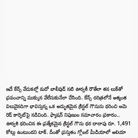
ఇదే కేన్స్ వేడుకల్లో మరో బాలీవుడ్ నటి ఊర్వశీ రౌతేలా తన లుక్‌తో
ప్రపంచాన్ని ముక్కున వేలేసుకునేలా చేసింది. కేన్స్ చరిత్రలోనే అత్యంత
విలువైనదిగా భావిస్తున్న ఒక అద్భుతమైన క్రిస్టల్ గౌనును ధరించి ఆమె
రెడ్ కార్పెట్‌పై నడిచింది. ఫ్యాషన్ నిపుణుల సమాచారం ప్రకారం..
ఊర్వశి ధరించిన ఈ ప్రత్యేకమైన క్రిస్టల్ గౌను ధర దాదాపు రూ. 1,491
కోట్లు ఉంటుందని టాక్. దీంతో ప్రస్తుతం గ్లోబల్ మీడియాలో అలియా