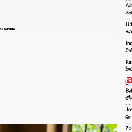
Aji
సంద
Udh
ఉగ్
ar Ravula
Ind
పాక
Kar
హీ
ట్
Ba
జోస
Jow
ఫ్ర
Zod