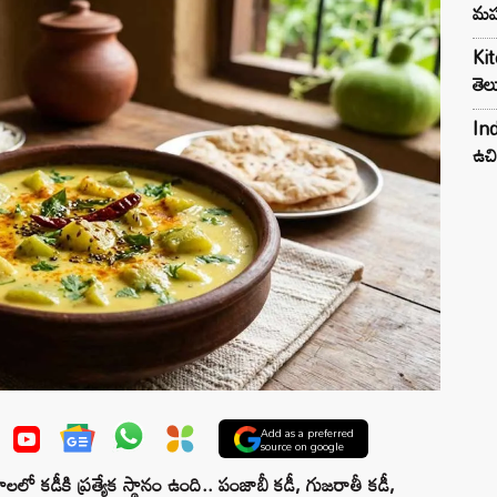
మహ
Kit
తెల
Ind
ఉచి
Add as a preferred
source on google
డీకి ప్రత్యేక స్థానం ఉంది.. పంజాబీ కడీ, గుజరాతీ కడీ,