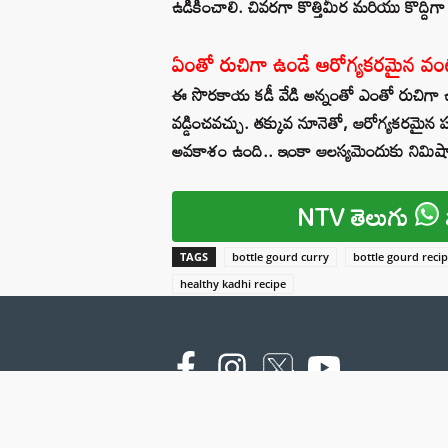
ఉడికించాలి. చివరగా కొత్తిమీర మరియు కొద్దిగా
ఏంతో రుచిగా ఉండే ఆరోగ్యకరమైన వ
ఈ సొరకాయ కడీ వేడి అన్నంతో ఎంతో రుచిగా ఉంటు
వడ్డించవచ్చు. తక్కువ నూనెతో, ఆరోగ్యకరమైన
అవకాశం ఉంది.. ఇంకా ఆలస్యమెందుకు నిమిషాల
NTV తెలుగు
TAGS
bottle gourd curry
bottle gourd reci
healthy kadhi recipe
Copyright © 2000 - 2026 - NTV