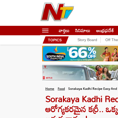
వార్తలు
సినిమాలు
ఆంధ్రప్రదేశ్
Story Board
Off Th
TOPICS
Home
Food
Sorakaya Kadhi Recipe Easy And 
Sorakaya Kadhi Recip
ఆరోగ్యకరమైన కర్రీ.. ఒక్కస