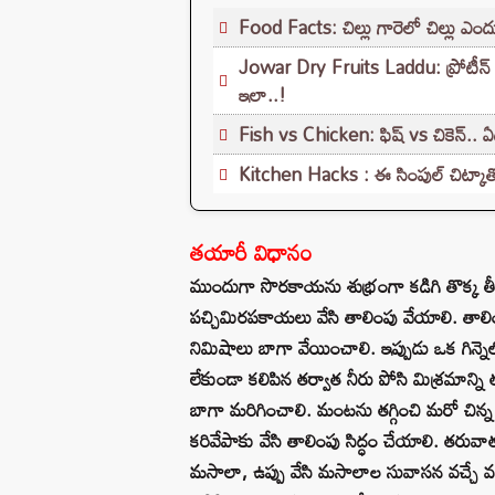
Food Facts: చిల్లు గారెలో చిల్లు ఎందు
Jowar Dry Fruits Laddu: ప్రోటీన్ రిచ్ 
ఇలా..!
Fish vs Chicken: ఫిష్ vs చికెన్.. ఏ
Kitchen Hacks : ఈ సింపుల్ చిట్కాతో
తయారీ విధానం
ముందుగా సొరకాయను శుభ్రంగా కడిగి తొక్క తీ
పచ్చిమిరపకాయలు వేసి తాలింపు వేయాలి. తాల
నిమిషాలు బాగా వేయించాలి. ఇప్పుడు ఒక గిన్న
లేకుండా కలిపిన తర్వాత నీరు పోసి మిశ్రమాన
బాగా మరిగించాలి. మంటను తగ్గించి మరో చిన్న
కరివేపాకు వేసి తాలింపు సిద్ధం చేయాలి. తరువా
మసాలా, ఉప్పు వేసి మసాలాల సువాసన వచ్చే వ