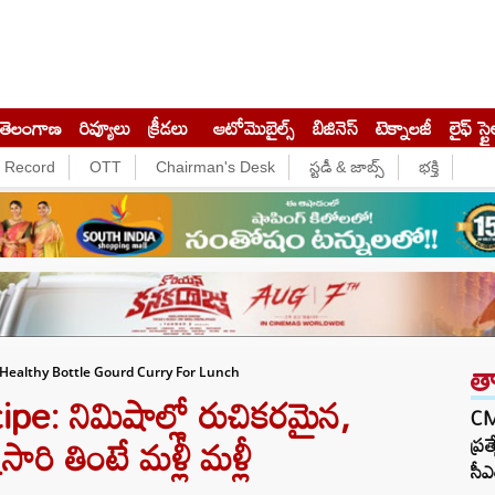
తెలంగాణ
రివ్యూలు
క్రీడలు
ఆటోమొబైల్స్
బిజినెస్‌
టెక్నాలజీ
లైఫ్ స్టై
e Record
OTT
Chairman's Desk
స్టడీ & జాబ్స్
భక్తి
త
Healthy Bottle Gourd Curry For Lunch
e: నిమిషాల్లో రుచికరమైన,
CM 
ారి తింటే మళ్లీ మళ్లీ
ప్ర
సీఎ