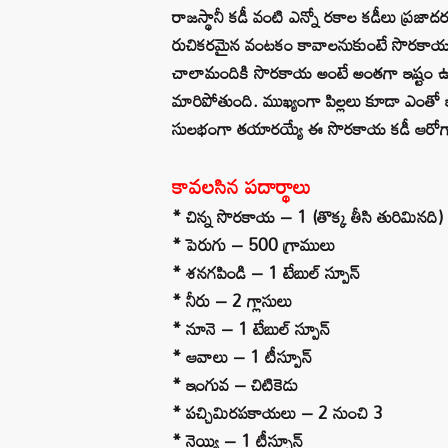
రాజస్థానీ కడీ వంటి ఎన్నో రకాల కడీలు ప్ర
రుచికరమైన వంటకం కావాలనుకుంటే సొరకాయ క
చాలామందికి సొరకాయ అంటే అంతగా ఇష్టం ఉండక
మారిపోతుంది. ముఖ్యంగా పిల్లలు కూడా ఎంతో
సులభంగా తయారయ్యే ఈ సొరకాయ కడీ ఆరోగ్య
కావలసిన పదార్థాలు
* చిన్న సొరకాయ – 1 (తొక్క తీసి తురిమినది)
* పెరుగు – 500 గ్రాములు
* శనగపిండి – 1 టేబుల్ స్పూన్
* నీరు – 2 గ్లాసులు
* నూనె – 1 టేబుల్ స్పూన్
* ఆవాలు – 1 టీస్పూన్
* ఇంగువ – చిటికెడు
* పచ్చిమిరపకాయలు – 2 నుంచి 3
* నెయ్యి – 1 టీస్పూన్