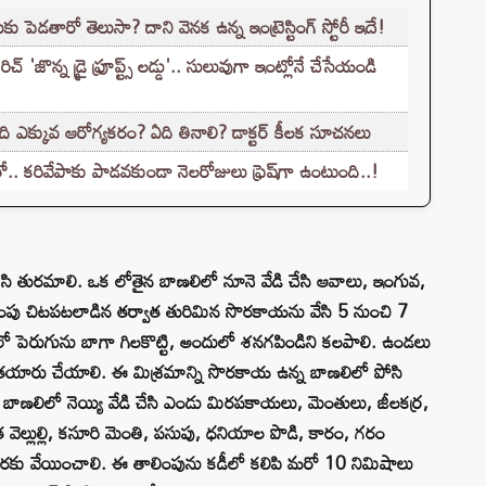
కు పెడతారో తెలుసా? దాని వెనక ఉన్న ఇంట్రెస్టింగ్ స్టోరీ ఇదే!
'జొన్న డ్రై ఫ్రూప్ట్స్ లడ్డు'.. సులువుగా ఇంట్లోనే చేసేయండి
ది ఎక్కువ ఆరోగ్యకరం? ఏది తినాలి? డాక్టర్ కీలక సూచనలు
.. కరివేపాకు పాడవకుండా నెలరోజులు ఫ్రెష్‌గా ఉంటుంది..!
సి తురమాలి. ఒక లోతైన బాణలిలో నూనె వేడి చేసి ఆవాలు, ఇంగువ,
ింపు చిటపటలాడిన తర్వాత తురిమిన సొరకాయను వేసి 5 నుంచి 7
ెలో పెరుగును బాగా గిలకొట్టి, అందులో శనగపిండిని కలపాలి. ఉండలు
్ని తయారు చేయాలి. ఈ మిశ్రమాన్ని సొరకాయ ఉన్న బాణలిలో పోసి
 బాణలిలో నెయ్యి వేడి చేసి ఎండు మిరపకాయలు, మెంతులు, జీలకర్ర,
త వెల్లుల్లి, కసూరి మెంతి, పసుపు, ధనియాల పొడి, కారం, గరం
రకు వేయించాలి. ఈ తాలింపును కడీలో కలిపి మరో 10 నిమిషాలు