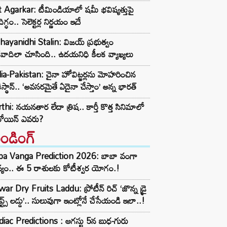
t Agarkar: టీమిండియాలో షమీ భవిష్యత్తుపై
ిగ్ధం.. సెలెక్టర్ల నిర్ణయం ఇదే
ayanidhi Stalin: విజయ్ ప్రభుత్వం
రవాదిలా చూసింది.. ఉదయనిధి కీలక వ్యాఖ్యలు
ia-Pakistan: చైనా హోవిట్జర్లను మోహరించిన
ిస్థాన్.. ‘అవసరమైతే ఏదైనా చేస్తాం’ అన్న భారత్
thi: నయనతార లేదా త్రిష.. కార్తీ కొత్త సినిమాలో
రోయిన్ ఎవరు?
రెండింగ్‌
ba Vanga Prediction 2026: బాబా వంగా
్యం.. ఈ 5 రాశులకు కోటీశ్వర యోగం.!
ar Dry Fruits Laddu: ప్రోటీన్ రిచ్ ‘జొన్న డ్రై
ూప్ట్స్ లడ్డు’.. సులువుగా ఇంట్లోనే చేసేయండి ఇలా..!
iac Predictions : ఆగస్టు 5న బుధ-గురు